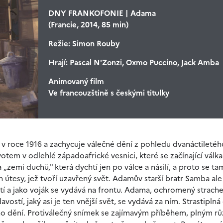
DNY FRANKOFONIE | Adama
(Francie, 2014, 85 min)
Režie:
Simon Rouby
Hrají:
Pascal N'Zonzi, Oxmo Puccino, Jack Amba
Animovaný film
Ve francouzštině s českými titulky
 roce 1916 a zachycuje válečné dění z pohledu dvanáctiletéh
votem v odlehlé západoafrické vesnici, které se začínající válk
 „zemi duchů," která dychtí jen po válce a násilí, a proto se t
n útesy, jež tvoří uzavřený svět. Adamův starší bratr Samba ale
tí a jako voják se vydává na frontu. Adama, ochromený strach
stí, jaký asi je ten vnější svět, se vydává za ním. Strastiplná
o dění. Protiválečný snímek se zajímavým příběhem, plným r