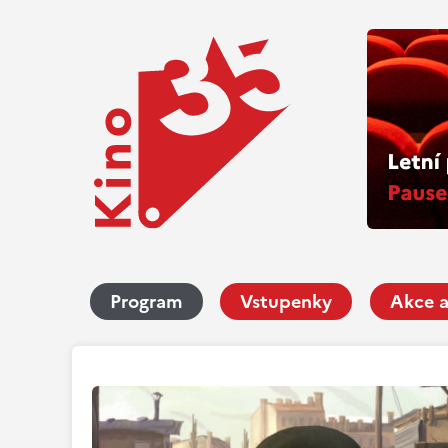
Program
Vstupenky
Akce a