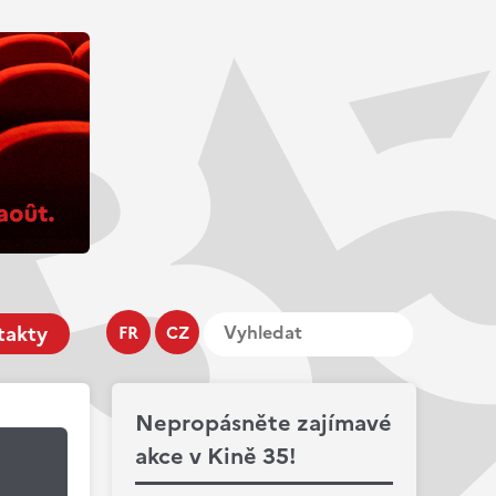
takty
FR
CZ
Nepropásněte zajímavé
akce v Kině 35!