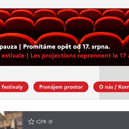
 festivaly
Pronájem prostor
O nás / Kon
FR