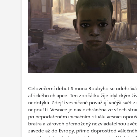
Celovečerní debut Simona Roubyho se odehrává v
afrického chlapce. Ten zpočátku žije idylickým ži
nedotýká. Zdejší vesničané považují vnější svět za
nepouští. Vesnice je navíc chráněna ze všech stra
po nepodařeném iniciačním rituálu vesnici opouš
bratra a zároveň přemožený nezvladatelnou zvědavo
zavede až do Evropy, přímo doprostřed válečnéh