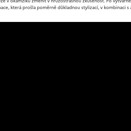
může v okamžiku změnit v hrůzostrašnou zkušenost. Po výtvarné
ace, která prošla poměrně důkladnou stylizací, v kombinaci s