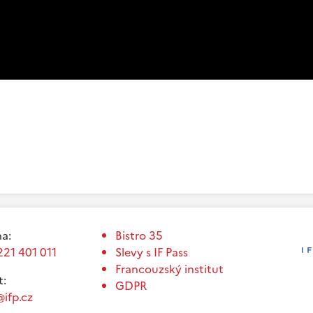
a:
Bistro 35
221 401 011
Slevy s IF Pass
Francouzský institut
t:
GDPR
ifp.cz