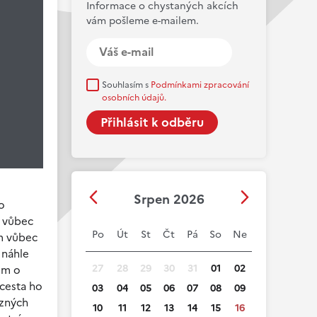
Informace o chystaných akcích
vám pošleme e-mailem.
Souhlasím s
Podmínkami zpracování
osobních údajů.
Srpen 2026
o
a vůbec
Po
Út
St
Čt
Pá
So
Ne
am vůbec
 náhle
27
28
29
30
31
01
02
em o
 cesta ho
03
04
05
06
07
08
09
ůzných
10
11
12
13
14
15
16