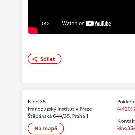
Sdílet
Kino 35
Pokladn
Francouzský institut v Praze
(+420) 
Štěpánská 644/35, Praha 1
Kontak
Na mapě
kino35@