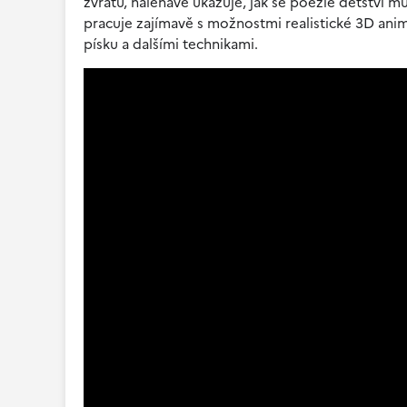
zvratů, naléhavě ukazuje, jak se poezie dětství 
pracuje zajímavě s možnostmi realistické 3D anim
písku a dalšími technikami.