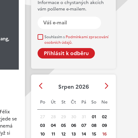
Informace o chystaných akcích
vám pošleme e-mailem.
Souhlasím s
Podmínkami zpracování
uang,
osobních údajů.
Srpen 2026
Po
Út
St
Čt
Pá
So
Ne
Félix
27
28
29
30
31
01
02
zjede se
03
04
05
06
07
08
09
h nemá
yž si
10
11
12
13
14
15
16