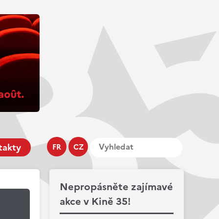
takty
FR
CZ
Nepropásněte zajímavé
akce v Kině 35!