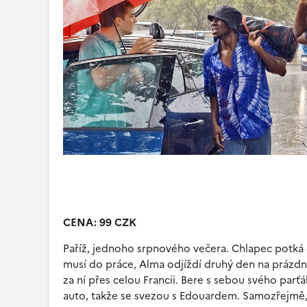
CENA: 99 CZK
Paříž, jednoho srpnového večera. Chlapec potká dív
musí do práce, Alma odjíždí druhý den na prázdni
za ní přes celou Francii. Bere s sebou svého parť
auto, takže se svezou s Edouardem. Samozřejmě, vše