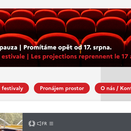
 festivaly
Pronájem prostor
O nás / Kon
FR