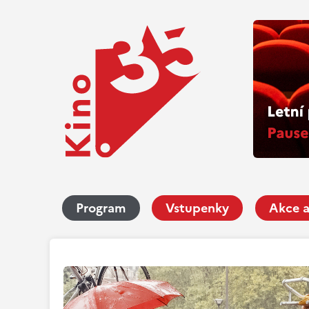
Program
Vstupenky
Akce a