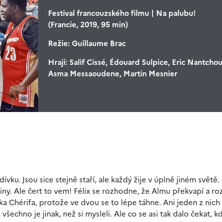
Festival francouzského filmu | Na palubu!
(Francie, 2019, 95 min)
Režie:
Guillaume Brac
Hrají:
Salif Cissé, Édouard Sulpice, Eric Nantcho
Asma Messaoudene, Martin Mesnier
ku. Jsou sice stejně staří, ale každý žije v úplně jiném světě. 
ny. Ale čert to vem! Félix se rozhodne, že Almu překvapí a ro
áka Chérifa, protože ve dvou se to lépe táhne. Ani jeden z nic
chno je jinak, než si mysleli. Ale co se asi tak dalo čekat, kd