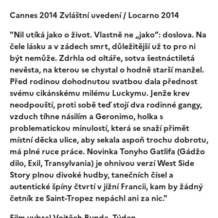
Cannes 2014 Zvláštní uvedení / Locarno 2014
"Nil utíká jako o život. Vlastně ne „jako”: doslova. Na
čele lásku a v zádech smrt, důležitější už to pro ni
být nemůže. Zdrhla od oltáře, sotva šestnáctiletá
nevěsta, na kterou se chystal o hodně starší manžel.
Před rodinou dohodnutou svatbou dala přednost
svému cikánskému milému Luckymu. Jenže krev
neodpouští, proti sobě teď stojí dva rodinné gangy,
vzduch tíhne násilím a Geronimo, holka s
problematickou minulostí, která se snaží přimět
místní děcka ulice, aby sekala aspoň trochu dobrotu,
má plné ruce práce. Novinka Tonyho Gatlifa (Gádžo
dilo, Exil, Transylvania) je ohnivou verzí West Side
Story plnou divoké hudby, tanečních čísel a
autentické špíny čtvrtí v jižní Francii, kam by žádný
četník ze Saint-Tropez nepáchl ani za nic."
Film vybral Vojtěch Rynda, Týden.