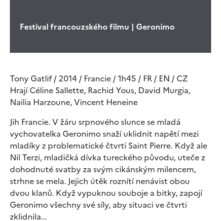
Festival francouzského filmu | Geronimo
Tony Gatlif / 2014 / Francie / 1h45 / FR / EN / CZ
Hrají Céline Sallette, Rachid Yous, David Murgia,
Nailia Harzoune, Vincent Heneine
Jih Francie. V žáru srpnového slunce se mladá
vychovatelka Geronimo snaží uklidnit napětí mezi
mladíky z problematické čtvrti Saint Pierre. Když ale
Nil Terzi, mladičká dívka tureckého původu, uteče z
dohodnuté svatby za svým cikánským milencem,
strhne se mela. Jejich útěk roznítí nenávist obou
dvou klanů. Když vypuknou souboje a bitky, zapojí
Geronimo všechny své síly, aby situaci ve čtvrti
zklidnila...