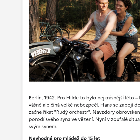
Berlín, 1942. Pro Hilde to bylo nejkrásnější léto
vášně ale číhá velké nebezpečí. Hans se zapojí d
začne říkat "Rudý orchestr". Navzdory obrovskému
porodí svého syna ve vězení. Nyní v zoufalé situaci
svým synem.
Nevhodné pro mládež do 15 let