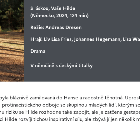
S láskou, Vaše Hilde
(Německo, 2024, 124 min)
Režie:
Andreas Dresen
Hrají:
Liv Lisa Fries, Johannes Hegemann, Lisa W
Drama
V němčině s českými titulky
 – byla bláznivě zamilovaná do Hanse a radostně těhotná. Upros
o protinacistického odboje se skupinou mladých lidí, kterým s
 riziku se Hilde rozhodne také zapojit, ale je zatčena gesta
 Hilde rozvíjí tichou inspirativní sílu, ale zbývá jí jen několik 