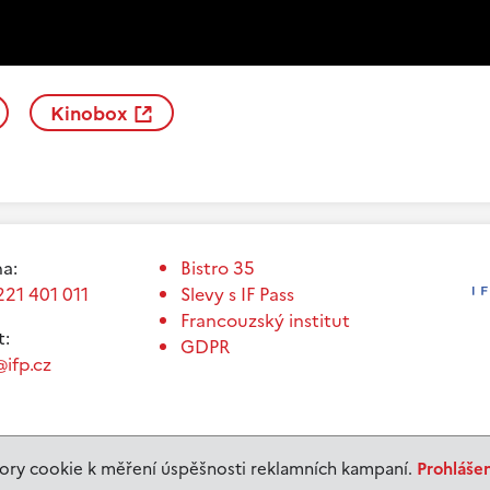
Kinobox
a:
Bistro 35
221 401 011
Slevy s IF Pass
Francouzský institut
t:
GDPR
ifp.cz
ry cookie k měření úspěšnosti reklamních kampaní.
Prohláše