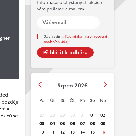
Informace o chystaných akcích
vám pošleme e-mailem.
Souhlasím s
Podmínkami zpracování
agner
osobních údajů.
Srpen 2026
třed
Po
Út
St
Čt
Pá
So
Ne
e později
pem a
27
28
29
30
31
01
02
měsíců se
03
04
05
06
07
08
09
10
11
12
13
14
15
16