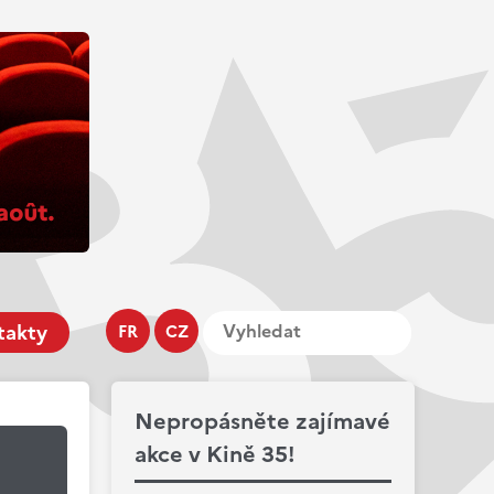
takty
FR
CZ
Nepropásněte zajímavé
akce v Kině 35!