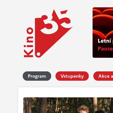
Program
Vstupenky
Akce a