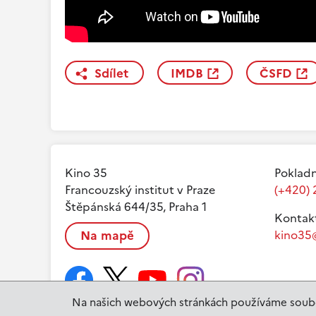
Sdílet
IMDB
ČSFD
Kino 35
Pokladn
Francouzský institut v Praze
(+420) 
Štěpánská 644/35, Praha 1
Kontak
Na mapě
kino35@
Na našich webových stránkách používáme soubo