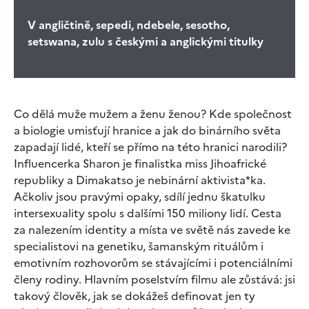
V angličtině, sepedi, ndebele, sesotho,
setswana, zulu s českými a anglickými titulky
Co dělá muže mužem a ženu ženou? Kde společnost
a biologie umisťují hranice a jak do binárního světa
zapadají lidé, kteří se přímo na této hranici narodili?
Influencerka Sharon je finalistka miss Jihoafrické
republiky a Dimakatso je nebinární aktivista*ka.
Ačkoliv jsou pravými opaky, sdílí jednu škatulku
intersexuality spolu s dalšími 150 miliony lidí. Cesta
za nalezením identity a místa ve světě nás zavede ke
specialistovi na genetiku, šamanským rituálům i
emotivním rozhovorům se stávajícími i potenciálními
členy rodiny. Hlavním poselstvím filmu ale zůstává: jsi
takový člověk, jak se dokážeš definovat jen ty