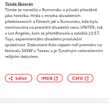
Tünde Skovrán
Tünde se narodila v Rumunsku a působí převážně
jako herečka. Hrála v mnoha divadelních
představeních a filmech jak v Rumunsku, kde byla
nominována na prestižní divadelní cenu UNITER, tak
v Los Angeles, kam se přestěhovala a založila J.U.S.T.
Toys, experimentální divadelní produkční
společnost. Dokument Kdo nejsem měl premiéru na
festivalu SXSW v Texasu a je Tündiným celovečerním
režijním debutem.
Sdílet
IMDB
ČSFD