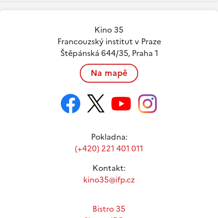
Kino 35
Francouzský institut v Praze
Štěpánská 644/35, Praha 1
Na mapě
Pokladna:
(+420) 221 401 011
Kontakt:
kino35@ifp.cz
Bistro 35