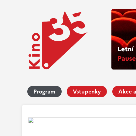
Program
Vstupenky
Akce a