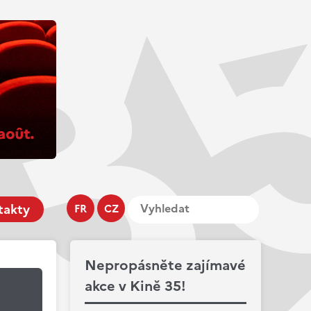
takty
FR
CZ
Nepropásněte zajímavé
akce v Kině 35!