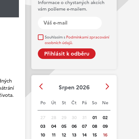
Informace o chystaných akcích
vám pošleme e-mailem.
Souhlasím s
Podmínkami zpracování
osobních údajů.
adných
Srpen 2026
pátrání
života.
Po
Út
St
Čt
Pá
So
Ne
27
28
29
30
31
01
02
03
04
05
06
07
08
09
10
11
12
13
14
15
16