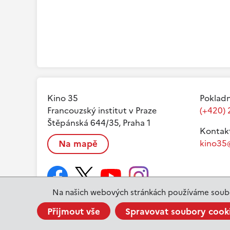
Kino 35
Pokladn
Francouzský institut v Praze
(+420) 
Štěpánská 644/35, Praha 1
Kontak
Na mapě
kino35@
Na našich webových stránkách používáme soubo
Přijmout vše
Spravovat soubory cook
www.ifp.cz
© 2023 Institut français de Prague |