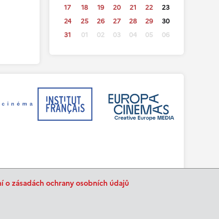
17
18
19
20
21
22
23
24
25
26
27
28
29
30
31
01
02
03
04
05
06
ní o zásadách ochrany osobních údajů
BurnIT
Tajpej Design
code:
design: