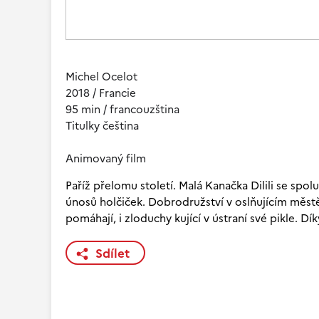
Michel Ocelot
2018 / Francie
95 min / francouzština
Titulky čeština
Animovaný film
Paříž přelomu století. Malá Kanačka Dilili se spo
únosů holčiček. Dobrodružství v oslňujícím městě 
pomáhají, i zloduchy kující v ústraní své pikle. 
Sdílet