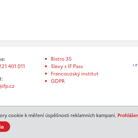
a:
Bistro 35
221 401 011
Slevy s IF Pass
Francouzský institut
t:
GDPR
ifp.cz
ry cookie k měření úspěšnosti reklamních kampaní.
Prohláše
ie