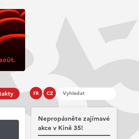
takty
FR
CZ
Nepropásněte zajímavé
akce v Kině 35!