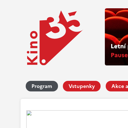
Program
Vstupenky
Akce a