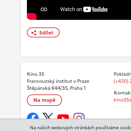
Sdílet
Kino 35
Pokladn
Francouzský institut v Praze
(+420) 
Štěpánská 644/35, Praha 1
Kontak
Na mapě
kino35@
Na našich webových stránkách používáme soubo