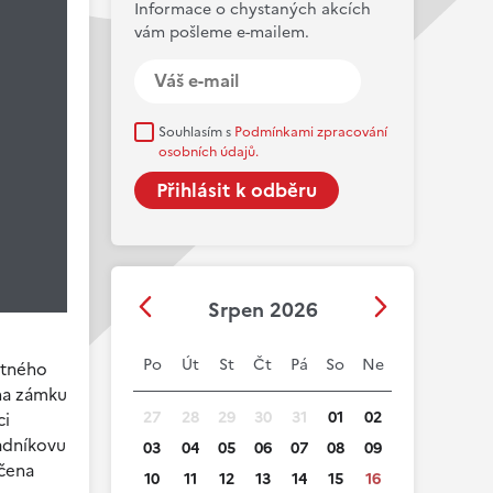
Informace o chystaných akcích
vám pošleme e-mailem.
Souhlasím s
Podmínkami zpracování
osobních údajů.
Srpen 2026
Po
Út
St
Čt
Pá
So
Ne
etného
 na zámku
27
28
29
30
31
01
02
ci
radníkovu
03
04
05
06
07
08
09
očena
10
11
12
13
14
15
16