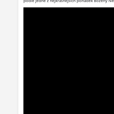
podle jedné z nejkrásnějších pohádek Boženy N