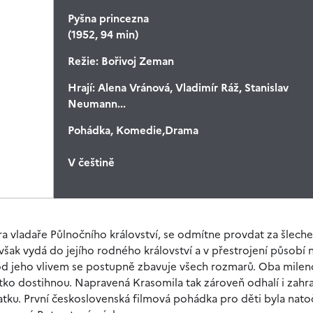
Pyšna princezna
(1952, 94 min)
Režie:
Bořivoj Zeman
Hrají:
Alena Vránová, Vladimír Ráž, Stanislav
Neumann...
Pohádka, Komedie,Drama
V češtině
ra vladaře Půlnočního království, se odmítne provdat za šlech
se však vydá do jejího rodného království a v přestrojení působí
pod jeho vlivem se postupně zbavuje všech rozmarů. Oba milen
átko dostihnou. Napravená Krasomila tak zároveň odhalí i zah
atku. První československá filmová pohádka pro děti byla nat