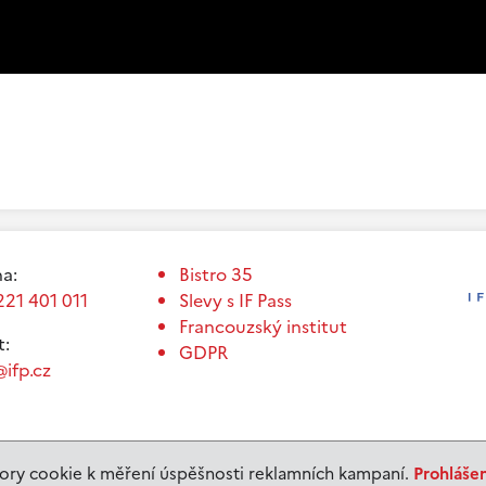
a:
Bistro 35
221 401 011
Slevy s IF Pass
Francouzský institut
t:
GDPR
ifp.cz
ry cookie k měření úspěšnosti reklamních kampaní.
Prohláše