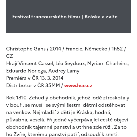
Festival francouzského filmu | Kráska a zvíře
Christophe Gans / 2014 / Francie, Německo / 1h52 /
CZ
Hrají Vincent Cassel, Léa Seydoux, Myriam Charleins,
Eduardo Noriega, Audrey Lamy
Premiéra v ČR 13. 3. 2014
Distributor v ČR 35MM /
www.hce.cz
Rok 1810. Zchudlý obchodník, jehož lodě ztroskotaly
v bouři, se musí i se svými šestmi dětmi odstěhovat
na venkov. Nejmladší z dětí je Kráska, hodná,
půvabná, veselá. Při jedné vyčerpávající cestě objeví
obchodník tajemné panství a utrhne zde růži. Za to
ho Zvíře, kterému panství patří, odsoudí k smrti.