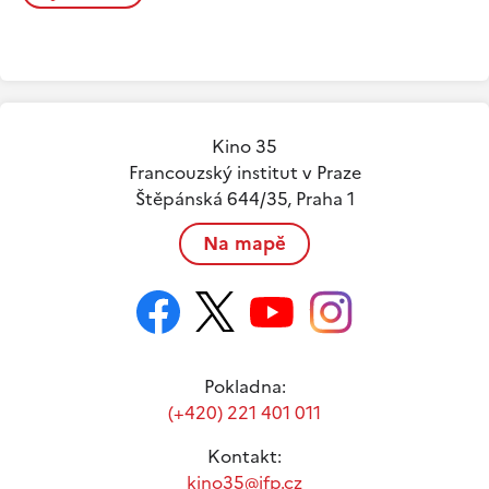
Kino 35
Francouzský institut v Praze
Štěpánská 644/35, Praha 1
Na mapě
Pokladna:
(+420) 221 401 011
Kontakt:
kino35@ifp.cz