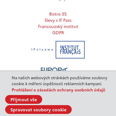
Bistro 35
Slevy s IF Pass
Francouzský institut
GDPR
Na našich webových stránkách používáme soubory
cookie k měření úspěšnosti reklamních kampaní.
Prohlášení o zásadách ochrany osobních údajů
www.ifp.cz
© 2023 Institut français de Prague |
Přijmout vše
BurnIT
Tajpej Design
code:
design:
Spravovat soubory cookie