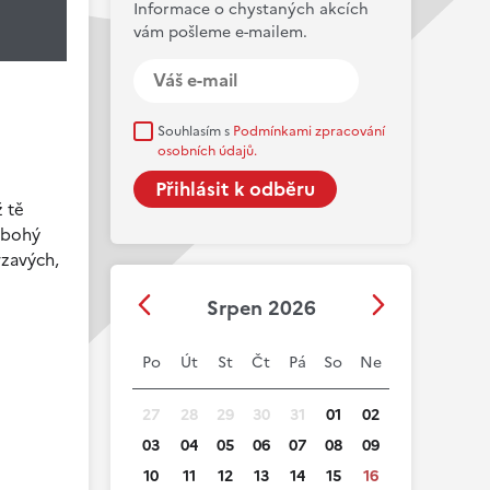
Informace o chystaných akcích
vám pošleme e-mailem.
Souhlasím s
Podmínkami zpracování
osobních údajů.
 tě
 ubohý
rzavých,
Srpen 2026
Po
Út
St
Čt
Pá
So
Ne
27
28
29
30
31
01
02
03
04
05
06
07
08
09
10
11
12
13
14
15
16