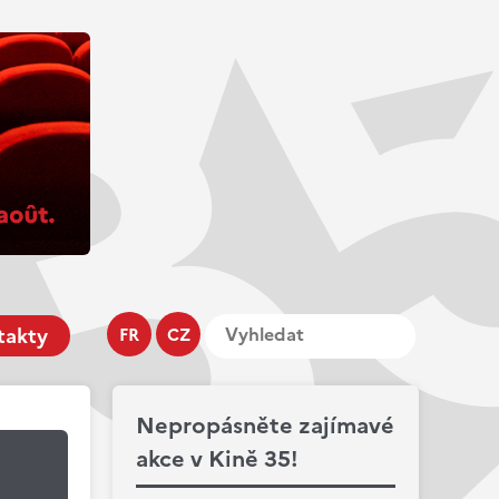
takty
FR
CZ
Nepropásněte zajímavé
akce v Kině 35!