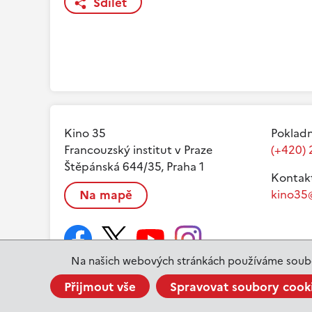
Sdílet
Kino 35
Pokladn
Francouzský institut v Praze
(+420) 
Štěpánská 644/35, Praha 1
Kontak
Na mapě
kino35@
Na našich webových stránkách používáme soubo
Přijmout vše
Spravovat soubory cook
www.ifp.cz
© 2023 Institut français de Prague |