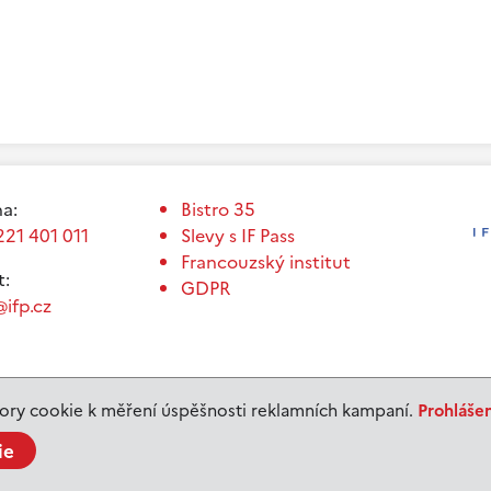
a:
Bistro 35
221 401 011
Slevy s IF Pass
Francouzský institut
t:
GDPR
ifp.cz
ry cookie k měření úspěšnosti reklamních kampaní.
Prohláše
ie