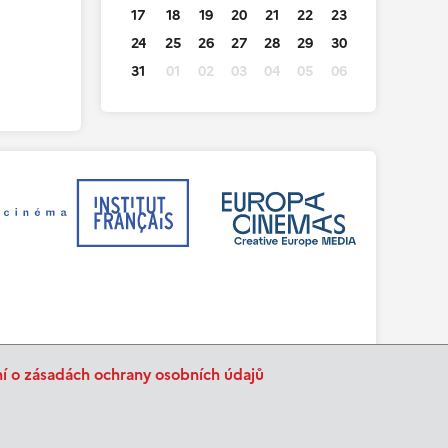
17
18
19
20
21
22
23
24
25
26
27
28
29
30
31
01
02
03
04
05
06
ní o zásadách ochrany osobních údajů
BurnIT
Tajpej Design
code:
design: