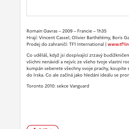
Romain Gavras – 2009 – Francie – 1h35
Hrají: Vincent Cassel, Olivier Barthélémy, Boris 
Prodej do zahraničí: TF1 International |
www.tf1in
Co uděláš, když jsi dospívající zrzavý budižknič
všichni nenávidí a nejvíc ze všeho tvoje vlastní 
kumpán seberete všechny svoje prachy, koupíte s
do Irska. Co ale začíná jako hledání ideálu se pro
Toronto 2010: sekce Vanguard