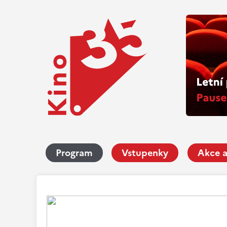
Program
Vstupenky
Akce a