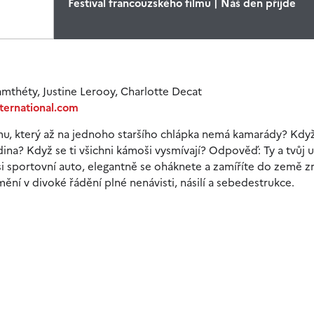
Festival francouzského filmu | Náš den přijde
Gamthéty, Justine Lerooy, Charlotte Decat
ternational.com
emu, který až na jednoho staršího chlápka nemá kamarády? Když
rodina? Když se ti všichni kámoši vysmívají? Odpověď: Ty a tvůj
i sportovní auto, elegantně se oháknete a zamíříte do země z
mění v divoké řádění plné nenávisti, násilí a sebedestrukce.