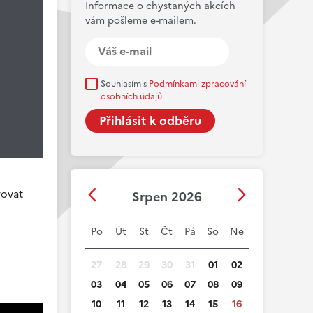
Informace o chystaných akcích
vám pošleme e-mailem.
Souhlasím s
Podmínkami zpracování
osobních údajů.
rovat
Srpen 2026
Po
Út
St
Čt
Pá
So
Ne
27
28
29
30
31
01
02
03
04
05
06
07
08
09
10
11
12
13
14
15
16