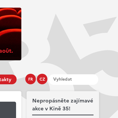
takty
FR
CZ
Nepropásněte zajímavé
akce v Kině 35!