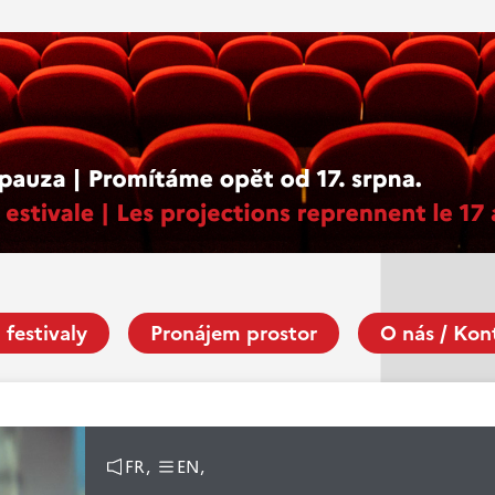
 festivaly
Pronájem prostor
O nás / Kon
FR,
EN,