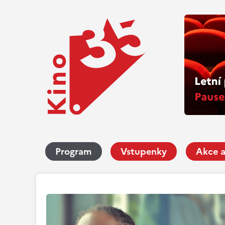
Program
Vstupenky
Akce a