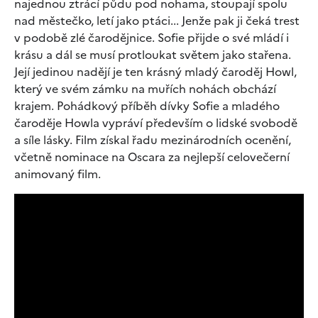
najednou ztrácí půdu pod nohama, stoupají spolu
nad městečko, letí jako ptáci... Jenže pak ji čeká trest
v podobě zlé čarodějnice. Sofie přijde o své mládí i
krásu a dál se musí protloukat světem jako stařena.
Její jedinou nadějí je ten krásný mladý čaroděj Howl,
který ve svém zámku na muřích nohách obchází
krajem. Pohádkový příběh dívky Sofie a mladého
čaroděje Howla vypráví především o lidské svobodě
a síle lásky. Film získal řadu mezinárodních ocenění,
včetně nominace na Oscara za nejlepší celovečerní
animovaný film.