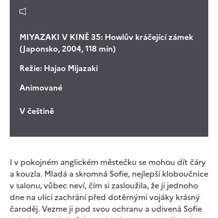
MIYAZAKI V KINĚ 35: Howlův kráčející zámek
(Japonsko, 2004, 118 min)
Režie:
Hajao Mijazaki
Animované
V češtině
I v pokojném anglickém městečku se mohou dít čáry
a kouzla. Mladá a skromná Sofie, nejlepší kloboučnice
v salonu, vůbec neví, čím si zasloužila, že ji jednoho
dne na ulici zachrání před dotěrnými vojáky krásný
čaroděj. Vezme ji pod svou ochranu a udivená Sofie