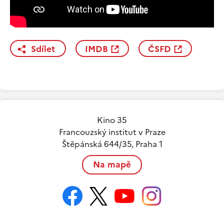
Sdílet
IMDB
ČSFD
Kino 35
Francouzský institut v Praze
Štěpánská 644/35, Praha 1
Na mapě