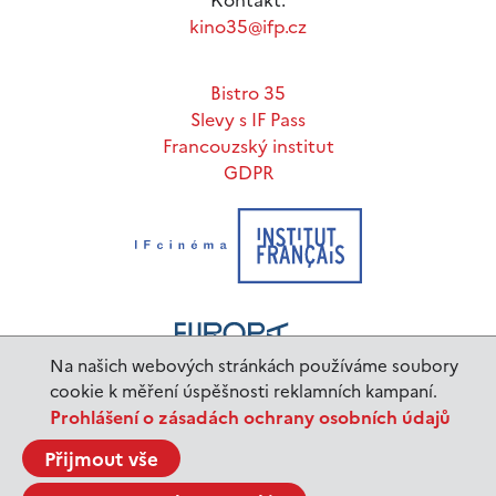
Kontakt:
kino35@ifp.cz
Bistro 35
Slevy s IF Pass
Francouzský institut
GDPR
Na našich webových stránkách používáme soubory
cookie k měření úspěšnosti reklamních kampaní.
Prohlášení o zásadách ochrany osobních údajů
www.ifp.cz
© 2023 Institut français de Prague |
Přijmout vše
BurnIT
Tajpej Design
code:
design: