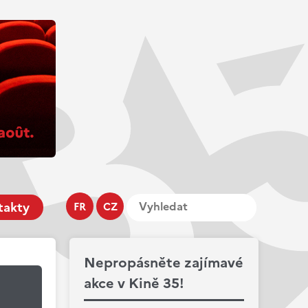
takty
FR
CZ
Nepropásněte zajímavé
akce v Kině 35!