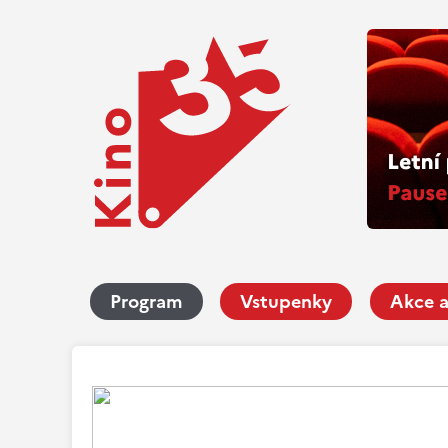
Program
Vstupenky
Akce a