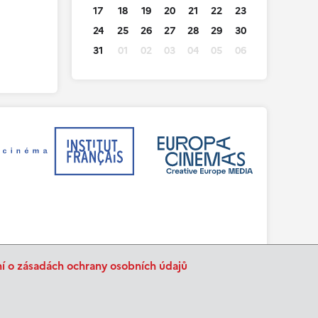
17
18
19
20
21
22
23
24
25
26
27
28
29
30
31
01
02
03
04
05
06
ní o zásadách ochrany osobních údajů
BurnIT
Tajpej Design
code:
design: