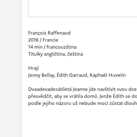
François Raffenaud
2016 / Francie
14 min / francouzština
Titulky angličtina, čeština
Hrají
Jenny Bellay, Édith Garraud, Raphaël Huvelin
Dvaadevadesátiletá Jeanne jde navštívit svou dce
přesvědčit, aby se vrátila domů. Jenže Édith se 
podle jejího názoru už nebude moci zůstat dlou