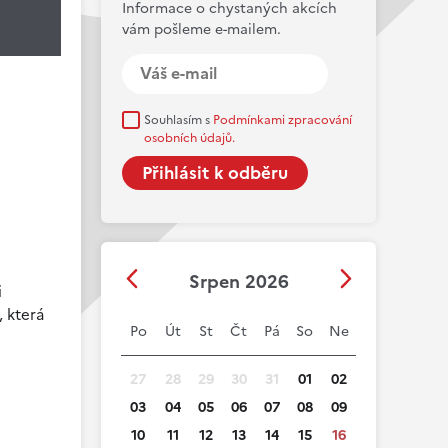
Informace o chystaných akcích
vám pošleme e-mailem.
Souhlasím s
Podmínkami zpracování
osobních údajů.
Srpen 2026
i
, která
Po
Út
St
Čt
Pá
So
Ne
27
28
29
30
31
01
02
03
04
05
06
07
08
09
10
11
12
13
14
15
16