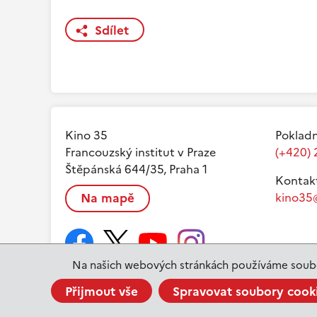
Sdílet
Kino 35
Pokladn
Francouzský institut v Praze
(+420) 
Štěpánská 644/35, Praha 1
Kontak
Na mapě
kino35@
Na našich webových stránkách používáme soubo
Přijmout vše
Spravovat soubory cook
www.ifp.cz
© 2023 Institut français de Prague |