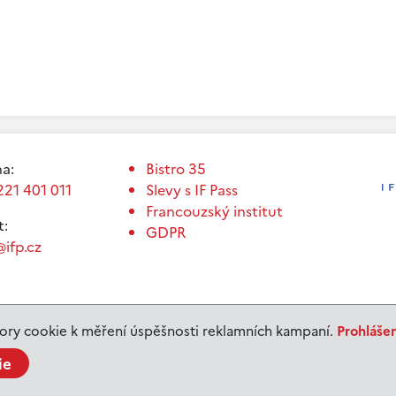
a:
Bistro 35
221 401 011
Slevy s IF Pass
Francouzský institut
t:
GDPR
ifp.cz
ry cookie k měření úspěšnosti reklamních kampaní.
Prohláše
ie