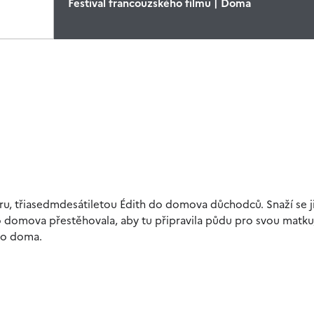
Festival francouzského filmu | Doma
ru, třiasedmdesátiletou Édith do domova důchodců. Snaží se j
do domova přestěhovala, aby tu připravila půdu pro svou matku
ho doma.