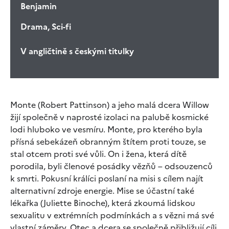
Benjamin
Drama, Sci-fi
V angličtině s českými titulky
Monte (Robert Pattinson) a jeho malá dcera Willow
žijí společně v naprosté izolaci na palubě kosmické
lodi hluboko ve vesmíru. Monte, pro kterého byla
přísná sebekázeň obranným štítem proti touze, se
stal otcem proti své vůli. On i žena, která dítě
porodila, byli členové posádky vězňů – odsouzenců
k smrti. Pokusní králíci poslaní na misi s cílem najít
alternativní zdroje energie. Mise se účastní také
lékařka (Juliette Binoche), která zkoumá lidskou
sexualitu v extrémních podmínkách a s vězni má své
vlastní záměry. Otec a dcera se společně přibližují cíli