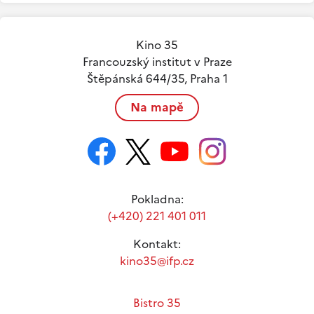
Kino 35
Francouzský institut v Praze
Štěpánská 644/35, Praha 1
Na mapě
Pokladna:
(+420) 221 401 011
Kontakt:
kino35@ifp.cz
Bistro 35