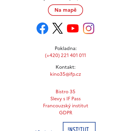
Na mapě
Pokladna:
(+420) 221 401 011
Kontakt:
kino35@ifp.cz
Bistro 35
Slevy s IF Pass
Francouzský institut
GDPR