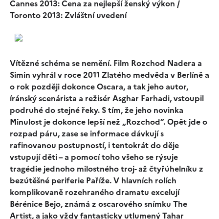
Cannes 2013: Cena za nejlepší ženský výkon /
Toronto 2013: Zvláštní uvedení
Vítězné schéma se nemění. Film Rozchod Nadera a
Simin vyhrál v roce 2011 Zlatého medvěda v Berlíně a
o rok později dokonce Oscara, a tak jeho autor,
íránský scenárista a režisér Asghar Farhadi, vstoupil
podruhé do stejné řeky. S tím, že jeho novinka
Minulost je dokonce lepší než „Rozchod”. Opět jde o
rozpad páru, zase se informace dávkují s
rafinovanou postupností, i tentokrát do děje
vstupují děti – a pomocí toho všeho se rýsuje
tragédie jednoho milostného troj- až čtyřúhelníku z
bezútěšné periferie Paříže. V hlavních rolích
komplikovaně rozehraného dramatu excelují
Bérénice Bejo, známá z oscarového snímku The
Artist, a jako vždy fantasticky utlumený Tahar