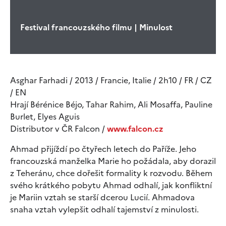
Festival francouzského filmu | Minulost
Asghar Farhadi / 2013 / Francie, Italie / 2h10 / FR / CZ
/ EN
Hrají Bérénice Béjo, Tahar Rahim, Ali Mosaffa, Pauline
Burlet, Elyes Aguis
Distributor v ČR Falcon /
www.falcon.cz
Ahmad přijíždí po čtyřech letech do Paříže. Jeho
francouzská manželka Marie ho požádala, aby dorazil
z Teheránu, chce dořešit formality k rozvodu. Během
svého krátkého pobytu Ahmad odhalí, jak konfliktní
je Mariin vztah se starší dcerou Lucií. Ahmadova
snaha vztah vylepšit odhalí tajemství z minulosti.