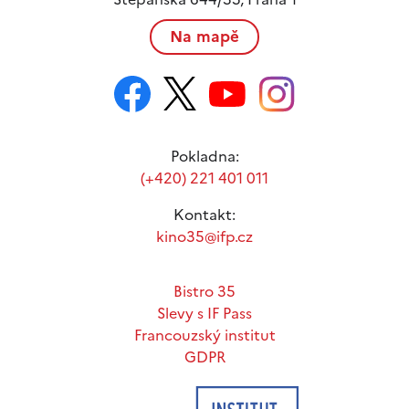
Na mapě
Pokladna:
(+420) 221 401 011
Kontakt:
kino35@ifp.cz
Bistro 35
Slevy s IF Pass
Francouzský institut
GDPR