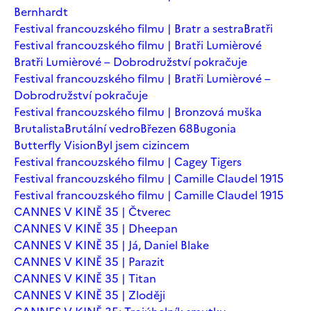
Bernhardt
Festival francouzského filmu | Bratr a sestra
Bratři
Festival francouzského filmu | Bratři Lumièrové
Bratři Lumièrové – Dobrodružství pokračuje
Festival francouzského filmu | Bratři Lumièrové –
Dobrodružství pokračuje
Festival francouzského filmu | Bronzová muška
Brutalista
Brutální vedro
Březen 68
Bugonia
Butterfly Vision
Byl jsem cizincem
Festival francouzského filmu | Cagey Tigers
Festival francouzského filmu | Camille Claudel 1915
Festival francouzského filmu | Camille Claudel 1915
CANNES V KINĚ 35 | Čtverec
CANNES V KINĚ 35 | Dheepan
CANNES V KINĚ 35 | Já, Daniel Blake
CANNES V KINĚ 35 | Parazit
CANNES V KINĚ 35 | Titan
CANNES V KINĚ 35 | Zloději