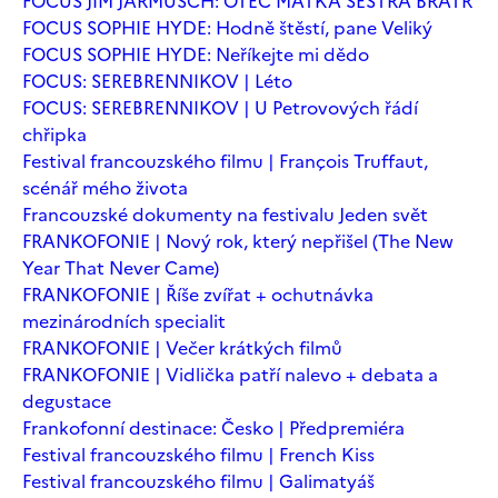
FOCUS JIM JARMUSCH: OTEC MATKA SESTRA BRATR
FOCUS SOPHIE HYDE: Hodně štěstí, pane Veliký
FOCUS SOPHIE HYDE: Neříkejte mi dědo
FOCUS: SEREBRENNIKOV | Léto
FOCUS: SEREBRENNIKOV | U Petrovových řádí
chřipka
Festival francouzského filmu | François Truffaut,
scénář mého života
Francouzské dokumenty na festivalu Jeden svět
FRANKOFONIE | Nový rok, který nepřišel (The New
Year That Never Came)
FRANKOFONIE | Říše zvířat + ochutnávka
mezinárodních specialit
FRANKOFONIE | Večer krátkých filmů
FRANKOFONIE | Vidlička patří nalevo + debata a
degustace
Frankofonní destinace: Česko | Předpremiéra
Festival francouzského filmu | French Kiss
Festival francouzského filmu | Galimatyáš