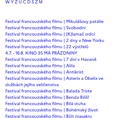
W
Y
Z
Ú
Č
Ď
Š
Ž
М
Festival francouzského filmu | Mikulášovy patálie
Festival francouzského filmu | Svobodní
Festival francouzského filmu | (K)lamač srdcí
Festival francouzského filmu | 2 dny v New Yorku
Festival francouzského filmu | 22 výstřelů
4.7. - 16.8. KINO 35 MÁ PRÁZDNINY
Festival francouzského filmu | 7 dní v Havaně
Festival francouzského filmu | Alila
Festival francouzského filmu | Antikrist
Festival francouzského filmu | Asterix a Obelix ve
službách jejího veličenstva
Festival francouzského filmu | Balada Triste
Festival francouzského filmu | Benda Bilili!
Festival francouzského filmu | Bílá stuha
Festival francouzského filmu | Bohémský život
Festival francouzského filmu | Bůh masakru