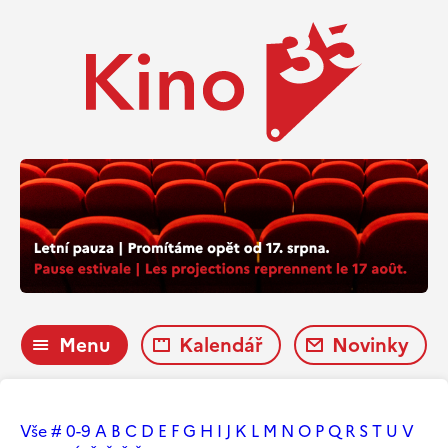
Menu
Kalendář
Novinky
Vše
#
0-9
A
B
C
D
E
F
G
H
I
J
K
L
M
N
O
P
Q
R
S
T
U
V