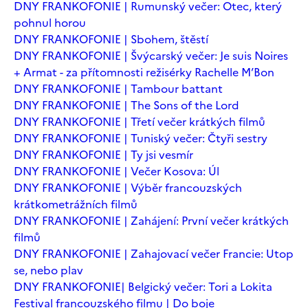
DNY FRANKOFONIE | Rumunský večer: Otec, který
pohnul horou
DNY FRANKOFONIE | Sbohem, štěstí
DNY FRANKOFONIE | Švýcarský večer: Je suis Noires
+ Armat - za přítomnosti režisérky Rachelle M’Bon
DNY FRANKOFONIE | Tambour battant
DNY FRANKOFONIE | The Sons of the Lord
DNY FRANKOFONIE | Třetí večer krátkých filmů
DNY FRANKOFONIE | Tuniský večer: Čtyři sestry
DNY FRANKOFONIE | Ty jsi vesmír
DNY FRANKOFONIE | Večer Kosova: Úl
DNY FRANKOFONIE | Výběr francouzských
krátkometrážních filmů
DNY FRANKOFONIE | Zahájení: První večer krátkých
filmů
DNY FRANKOFONIE | Zahajovací večer Francie: Utop
se, nebo plav
DNY FRANKOFONIE| Belgický večer: Tori a Lokita
Festival francouzského filmu | Do boje