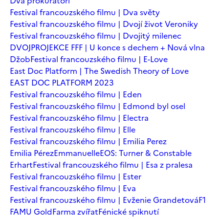
Dva prokurátoři
Festival francouzského filmu | Dva světy
Festival francouzského filmu | Dvojí život Veroniky
Festival francouzského filmu | Dvojitý milenec
DVOJPROJEKCE FFF | U konce s dechem + Nová vlna
Džob
Festival francouzského filmu | E-Love
East Doc Platform | The Swedish Theory of Love
EAST DOC PLATFORM 2023
Festival francouzského filmu | Eden
Festival francouzského filmu | Edmond byl osel
Festival francouzského filmu | Electra
Festival francouzského filmu | Elle
Festival francouzského filmu | Emilia Perez
Emilia Pérez
Emmanuelle
EOS: Turner & Constable
Erhart
Festival francouzského filmu | Esa z pralesa
Festival francouzského filmu | Ester
Festival francouzského filmu | Eva
Festival francouzského filmu | Evženie Grandetová
F1
FAMU Gold
Farma zvířat
Fénické spiknutí