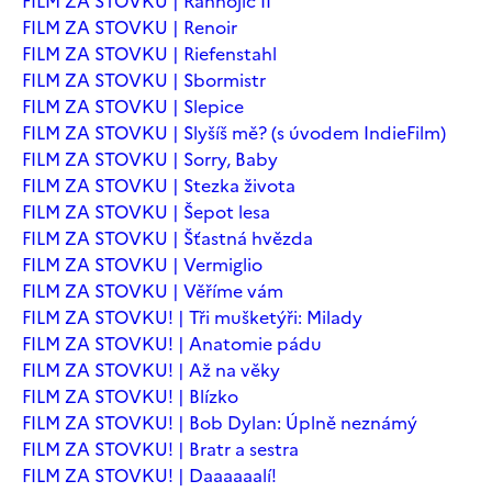
FILM ZA STOVKU | Ranhojič II
FILM ZA STOVKU | Renoir
FILM ZA STOVKU | Riefenstahl
FILM ZA STOVKU | Sbormistr
FILM ZA STOVKU | Slepice
FILM ZA STOVKU | Slyšíš mě? (s úvodem IndieFilm)
FILM ZA STOVKU | Sorry, Baby
FILM ZA STOVKU | Stezka života
FILM ZA STOVKU | Šepot lesa
FILM ZA STOVKU | Šťastná hvězda
FILM ZA STOVKU | Vermiglio
FILM ZA STOVKU | Věříme vám
FILM ZA STOVKU! | Tři mušketýři: Milady
FILM ZA STOVKU! | Anatomie pádu
FILM ZA STOVKU! | Až na věky
FILM ZA STOVKU! | Blízko
FILM ZA STOVKU! | Bob Dylan: Úplně neznámý
FILM ZA STOVKU! | Bratr a sestra
FILM ZA STOVKU! | Daaaaaalí!