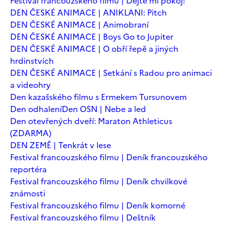
Festival francouzského filmu | Dejte mi pokoj!
DEN ČESKÉ ANIMACE | ANIKLANI: Pitch
DEN ČESKÉ ANIMACE | Animobraní
DEN ČESKÉ ANIMACE | Boys Go to Jupiter
DEN ČESKÉ ANIMACE | O obří řepě a jiných
hrdinstvích
DEN ČESKÉ ANIMACE | Setkání s Radou pro animaci
a videohry
Den kazašského filmu s Ermekem Tursunovem
Den odhalení
Den OSN | Nebe a led
Den otevřených dveří: Maraton Athleticus
(ZDARMA)
DEN ZEMĚ | Tenkrát v lese
Festival francouzského filmu | Deník francouzského
reportéra
Festival francouzského filmu | Deník chvilkové
známosti
Festival francouzského filmu | Deník komorné
Festival francouzského filmu | Deštník