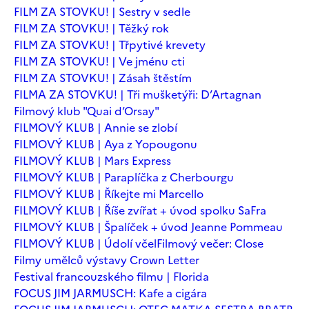
FILM ZA STOVKU! | Sestry v sedle
FILM ZA STOVKU! | Těžký rok
FILM ZA STOVKU! | Třpytivé krevety
FILM ZA STOVKU! | Ve jménu cti
FILM ZA STOVKU! | Zásah štěstím
FILMA ZA STOVKU! | Tři mušketýři: D’Artagnan
Filmový klub "Quai d’Orsay"
FILMOVÝ KLUB | Annie se zlobí
FILMOVÝ KLUB | Aya z Yopougonu
FILMOVÝ KLUB | Mars Express
FILMOVÝ KLUB | Paraplíčka z Cherbourgu
FILMOVÝ KLUB | Říkejte mi Marcello
FILMOVÝ KLUB | Říše zvířat + úvod spolku SaFra
FILMOVÝ KLUB | Špalíček + úvod Jeanne Pommeau
FILMOVÝ KLUB | Údolí včel
Filmový večer: Close
Filmy umělců výstavy Crown Letter
Festival francouzského filmu | Florida
FOCUS JIM JARMUSCH: Kafe a cigára