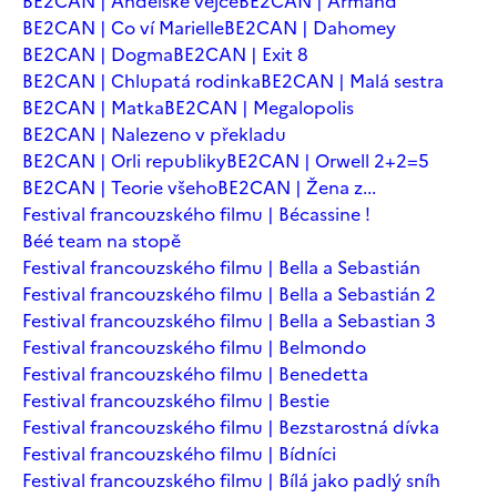
BE2CAN | Andělské vejce
BE2CAN | Armand
BE2CAN | Co ví Marielle
BE2CAN | Dahomey
BE2CAN | Dogma
BE2CAN | Exit 8
BE2CAN | Chlupatá rodinka
BE2CAN | Malá sestra
BE2CAN | Matka
BE2CAN | Megalopolis
BE2CAN | Nalezeno v překladu
BE2CAN | Orli republiky
BE2CAN | Orwell 2+2=5
BE2CAN | Teorie všeho
BE2CAN | Žena z...
Festival francouzského filmu | Bécassine !
Béé team na stopě
Festival francouzského filmu | Bella a Sebastián
Festival francouzského filmu | Bella a Sebastián 2
Festival francouzského filmu | Bella a Sebastian 3
Festival francouzského filmu | Belmondo
Festival francouzského filmu | Benedetta
Festival francouzského filmu | Bestie
Festival francouzského filmu | Bezstarostná dívka
Festival francouzského filmu | Bídníci
Festival francouzského filmu | Bílá jako padlý sníh