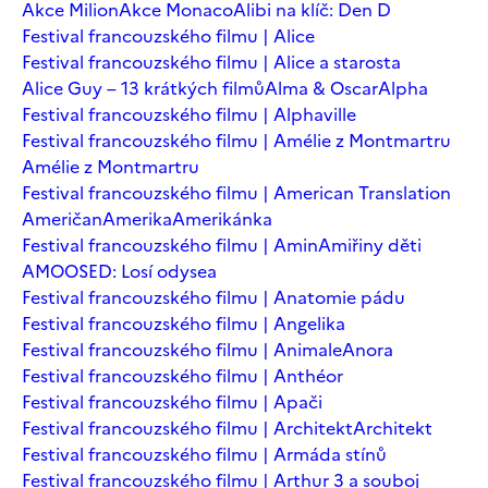
Akce Milion
Akce Monaco
Alibi na klíč: Den D
Festival francouzského filmu | Alice
Festival francouzského filmu | Alice a starosta
Alice Guy – 13 krátkých filmů
Alma & Oscar
Alpha
Festival francouzského filmu | Alphaville
Festival francouzského filmu | Amélie z Montmartru
Amélie z Montmartru
Festival francouzského filmu | American Translation
Američan
Amerika
Amerikánka
Festival francouzského filmu | Amin
Amiřiny děti
AMOOSED: Losí odysea
Festival francouzského filmu | Anatomie pádu
Festival francouzského filmu | Angelika
Festival francouzského filmu | Animale
Anora
Festival francouzského filmu | Anthéor
Festival francouzského filmu | Apači
Festival francouzského filmu | Architekt
Architekt
Festival francouzského filmu | Armáda stínů
Festival francouzského filmu | Arthur 3 a souboj