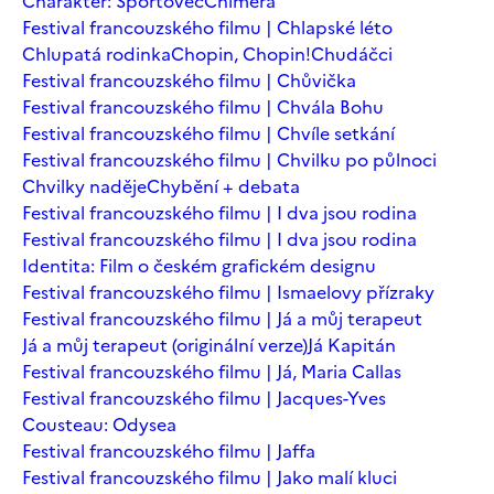
Charakter: Sportovec
Chiméra
Festival francouzského filmu | Chlapské léto
Chlupatá rodinka
Chopin, Chopin!
Chudáčci
Festival francouzského filmu | Chůvička
Festival francouzského filmu | Chvála Bohu
Festival francouzského filmu | Chvíle setkání
Festival francouzského filmu | Chvilku po půlnoci
Chvilky naděje
Chybění + debata
Festival francouzského filmu | I dva jsou rodina
Festival francouzského filmu | I dva jsou rodina
Identita: Film o českém grafickém designu
Festival francouzského filmu | Ismaelovy přízraky
Festival francouzského filmu | Já a můj terapeut
Já a můj terapeut (originální verze)
Já Kapitán
Festival francouzského filmu | Já, Maria Callas
Festival francouzského filmu | Jacques-Yves
Cousteau: Odysea
Festival francouzského filmu | Jaffa
Festival francouzského filmu | Jako malí kluci