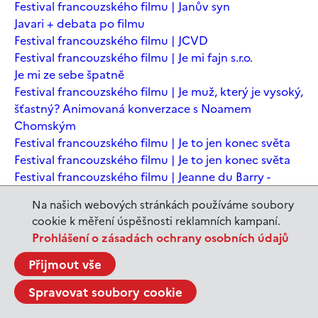
Festival francouzského filmu | Janův syn
Javari + debata po filmu
Festival francouzského filmu | JCVD
Festival francouzského filmu | Je mi fajn s.r.o.
Je mi ze sebe špatně
Festival francouzského filmu | Je muž, který je vysoký,
šťastný? Animovaná konverzace s Noamem
Chomským
Festival francouzského filmu | Je to jen konec světa
Festival francouzského filmu | Je to jen konec světa
Festival francouzského filmu | Jeanne du Barry -
Králova milenka
Na našich webových stránkách používáme soubory
Jeanne du Barry – Králova milenka
cookie k měření úspěšnosti reklamních kampaní.
JEDEN SVĚT | Alláh není povinen
Prohlášení o zásadách ochrany osobních údajů
JEDEN SVĚT | Až mě zabásnou
JEDEN SVĚT | Carmela a ti, co prochází
Přijmout vše
JEDEN SVĚT | Dítě prachu
Spravovat soubory cookie
JEDEN SVĚT | Drobná nehoda
JEDEN SVĚT | Důkazy lásky