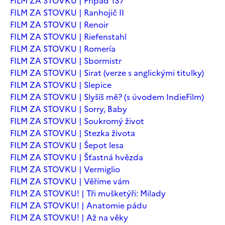
FILM ZA STOVKU | Případ 137
FILM ZA STOVKU | Ranhojič II
FILM ZA STOVKU | Renoir
FILM ZA STOVKU | Riefenstahl
FILM ZA STOVKU | Romería
FILM ZA STOVKU | Sbormistr
FILM ZA STOVKU | Sirat (verze s anglickými titulky)
FILM ZA STOVKU | Slepice
FILM ZA STOVKU | Slyšíš mě? (s úvodem IndieFilm)
FILM ZA STOVKU | Sorry, Baby
FILM ZA STOVKU | Soukromý život
FILM ZA STOVKU | Stezka života
FILM ZA STOVKU | Šepot lesa
FILM ZA STOVKU | Šťastná hvězda
FILM ZA STOVKU | Vermiglio
FILM ZA STOVKU | Věříme vám
FILM ZA STOVKU! | Tři mušketýři: Milady
FILM ZA STOVKU! | Anatomie pádu
FILM ZA STOVKU! | Až na věky