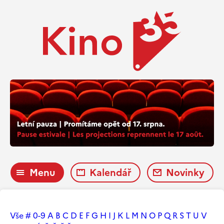
Menu
Kalendář
Novinky
Vše
#
0-9
A
B
C
D
E
F
G
H
I
J
K
L
M
N
O
P
Q
R
S
T
U
V