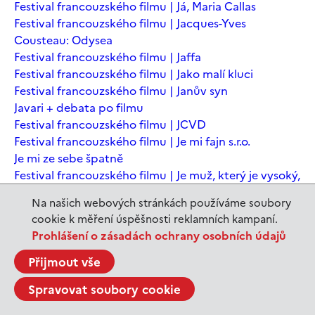
Festival francouzského filmu | Já, Maria Callas
Festival francouzského filmu | Jacques-Yves
Cousteau: Odysea
Festival francouzského filmu | Jaffa
Festival francouzského filmu | Jako malí kluci
Festival francouzského filmu | Janův syn
Javari + debata po filmu
Festival francouzského filmu | JCVD
Festival francouzského filmu | Je mi fajn s.r.o.
Je mi ze sebe špatně
Festival francouzského filmu | Je muž, který je vysoký,
šťastný? Animovaná konverzace s Noamem
Na našich webových stránkách používáme soubory
Chomským
cookie k měření úspěšnosti reklamních kampaní.
Festival francouzského filmu | Je to jen konec světa
Prohlášení o zásadách ochrany osobních údajů
Festival francouzského filmu | Je to jen konec světa
Festival francouzského filmu | Jeanne du Barry -
Přijmout vše
Králova milenka
Spravovat soubory cookie
Jeanne du Barry – Králova milenka
JEDEN SVĚT | Alláh není povinen