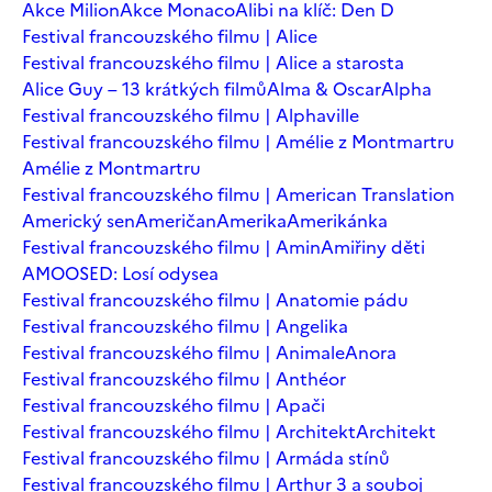
Akce Milion
Akce Monaco
Alibi na klíč: Den D
Festival francouzského filmu | Alice
Festival francouzského filmu | Alice a starosta
Alice Guy – 13 krátkých filmů
Alma & Oscar
Alpha
Festival francouzského filmu | Alphaville
Festival francouzského filmu | Amélie z Montmartru
Amélie z Montmartru
Festival francouzského filmu | American Translation
Americký sen
Američan
Amerika
Amerikánka
Festival francouzského filmu | Amin
Amiřiny děti
AMOOSED: Losí odysea
Festival francouzského filmu | Anatomie pádu
Festival francouzského filmu | Angelika
Festival francouzského filmu | Animale
Anora
Festival francouzského filmu | Anthéor
Festival francouzského filmu | Apači
Festival francouzského filmu | Architekt
Architekt
Festival francouzského filmu | Armáda stínů
Festival francouzského filmu | Arthur 3 a souboj