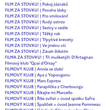
FILM ZA STOVKU! | Pokoj zázraků
FILM ZA STOVKU! | Povaha lásky
FILM ZA STOVKU! | Pro smilování!
FILM ZA STOVKU! | Rudý ostrov
FILM ZA STOVKU! | Sestry v sedle
FILM ZA STOVKU! | Těžký rok
FILM ZA STOVKU! | Třpytivé krevety
FILM ZA STOVKU! | Ve jménu cti
FILM ZA STOVKU! | Zásah štěstím
FILMA ZA STOVKU! | Tři mušketýři: D’Artagnan
Filmový klub "Quai d’Orsay"
FILMOVÝ KLUB | Annie se zlobí
FILMOVÝ KLUB | Aya z Yopougonu
FILMOVÝ KLUB | Mars Express
FILMOVÝ KLUB | Paraplíčka z Cherbourgu
FILMOVÝ KLUB | Říkejte mi Marcello
FILMOVÝ KLUB | Říše zvířat + úvod spolku SaFra
FILMOVÝ KLUB | Špalíček + úvod Jeanne Pommeau