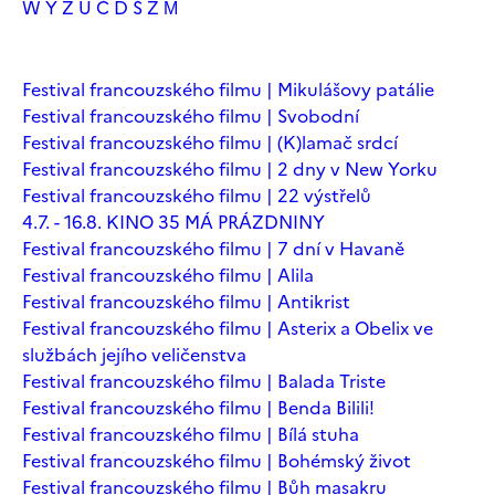
W
Y
Z
Ú
Č
Ď
Š
Ž
М
Festival francouzského filmu | Mikulášovy patálie
Festival francouzského filmu | Svobodní
Festival francouzského filmu | (K)lamač srdcí
Festival francouzského filmu | 2 dny v New Yorku
Festival francouzského filmu | 22 výstřelů
4.7. - 16.8. KINO 35 MÁ PRÁZDNINY
Festival francouzského filmu | 7 dní v Havaně
Festival francouzského filmu | Alila
Festival francouzského filmu | Antikrist
Festival francouzského filmu | Asterix a Obelix ve
službách jejího veličenstva
Festival francouzského filmu | Balada Triste
Festival francouzského filmu | Benda Bilili!
Festival francouzského filmu | Bílá stuha
Festival francouzského filmu | Bohémský život
Festival francouzského filmu | Bůh masakru