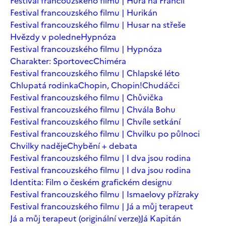
Festival francouzského filmu | Hurá na Francii
Festival francouzského filmu | Hurikán
Festival francouzského filmu | Husar na střeše
Hvězdy v poledne
Hypnóza
Festival francouzského filmu | Hypnóza
Charakter: Sportovec
Chiméra
Festival francouzského filmu | Chlapské léto
Chlupatá rodinka
Chopin, Chopin!
Chudáčci
Festival francouzského filmu | Chůvička
Festival francouzského filmu | Chvála Bohu
Festival francouzského filmu | Chvíle setkání
Festival francouzského filmu | Chvilku po půlnoci
Chvilky naděje
Chybění + debata
Festival francouzského filmu | I dva jsou rodina
Festival francouzského filmu | I dva jsou rodina
Identita: Film o českém grafickém designu
Festival francouzského filmu | Ismaelovy přízraky
Festival francouzského filmu | Já a můj terapeut
Já a můj terapeut (originální verze)
Já Kapitán