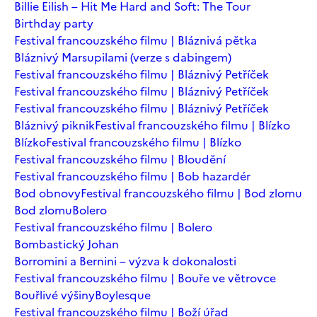
Billie Eilish – Hit Me Hard and Soft: The Tour
Birthday party
Festival francouzského filmu | Bláznivá pětka
Bláznivý Marsupilami (verze s dabingem)
Festival francouzského filmu | Bláznivý Petříček
Festival francouzského filmu | Bláznivý Petříček
Festival francouzského filmu | Bláznivý Petříček
Bláznivý piknik
Festival francouzského filmu | Blízko
Blízko
Festival francouzského filmu | Blízko
Festival francouzského filmu | Bloudění
Festival francouzského filmu | Bob hazardér
Bod obnovy
Festival francouzského filmu | Bod zlomu
Bod zlomu
Bolero
Festival francouzského filmu | Bolero
Bombastický Johan
Borromini a Bernini – výzva k dokonalosti
Festival francouzského filmu | Bouře ve větrovce
Bouřlivé výšiny
Boylesque
Festival francouzského filmu | Boží úřad