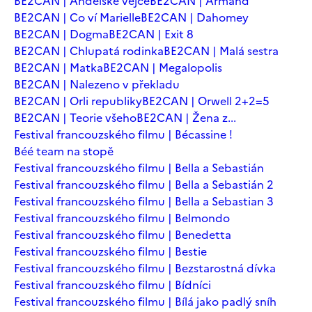
BE2CAN | Andělské vejce
BE2CAN | Armand
BE2CAN | Co ví Marielle
BE2CAN | Dahomey
BE2CAN | Dogma
BE2CAN | Exit 8
BE2CAN | Chlupatá rodinka
BE2CAN | Malá sestra
BE2CAN | Matka
BE2CAN | Megalopolis
BE2CAN | Nalezeno v překladu
BE2CAN | Orli republiky
BE2CAN | Orwell 2+2=5
BE2CAN | Teorie všeho
BE2CAN | Žena z...
Festival francouzského filmu | Bécassine !
Béé team na stopě
Festival francouzského filmu | Bella a Sebastián
Festival francouzského filmu | Bella a Sebastián 2
Festival francouzského filmu | Bella a Sebastian 3
Festival francouzského filmu | Belmondo
Festival francouzského filmu | Benedetta
Festival francouzského filmu | Bestie
Festival francouzského filmu | Bezstarostná dívka
Festival francouzského filmu | Bídníci
Festival francouzského filmu | Bílá jako padlý sníh