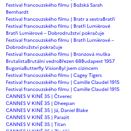
Festival francouzského filmu | Božská Sarah
Bernhardt
Festival francouzského filmu | Bratr a sestra
Bratři
Festival francouzského filmu | Bratři Lumièrové
Bratři Lumièrové – Dobrodružství pokračuje
Festival francouzského filmu | Bratři Lumièrové –
Dobrodružství pokračuje
Festival francouzského filmu | Bronzová muška
Brutalista
Brutální vedro
Březen 68
Budapest 1957
Bugonia
Butterfly Vision
Byl jsem cizincem
Festival francouzského filmu | Cagey Tigers
Festival francouzského filmu | Camille Claudel 1915
Festival francouzského filmu | Camille Claudel 1915
CANNES V KINĚ 35 | Čtverec
CANNES V KINĚ 35 | Dheepan
CANNES V KINĚ 35 | Já, Daniel Blake
CANNES V KINĚ 35 | Parazit
CANNES V KINĚ 35 | Titan