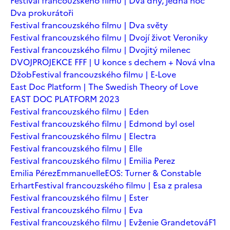
Festival francouzského filmu | Dva dny, jedna noc
Dva prokurátoři
Festival francouzského filmu | Dva světy
Festival francouzského filmu | Dvojí život Veroniky
Festival francouzského filmu | Dvojitý milenec
DVOJPROJEKCE FFF | U konce s dechem + Nová vlna
Džob
Festival francouzského filmu | E-Love
East Doc Platform | The Swedish Theory of Love
EAST DOC PLATFORM 2023
Festival francouzského filmu | Eden
Festival francouzského filmu | Edmond byl osel
Festival francouzského filmu | Electra
Festival francouzského filmu | Elle
Festival francouzského filmu | Emilia Perez
Emilia Pérez
Emmanuelle
EOS: Turner & Constable
Erhart
Festival francouzského filmu | Esa z pralesa
Festival francouzského filmu | Ester
Festival francouzského filmu | Eva
Festival francouzského filmu | Evženie Grandetová
F1