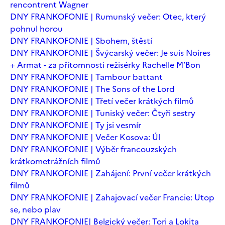
rencontrent Wagner
DNY FRANKOFONIE | Rumunský večer: Otec, který
pohnul horou
DNY FRANKOFONIE | Sbohem, štěstí
DNY FRANKOFONIE | Švýcarský večer: Je suis Noires
+ Armat - za přítomnosti režisérky Rachelle M’Bon
DNY FRANKOFONIE | Tambour battant
DNY FRANKOFONIE | The Sons of the Lord
DNY FRANKOFONIE | Třetí večer krátkých filmů
DNY FRANKOFONIE | Tuniský večer: Čtyři sestry
DNY FRANKOFONIE | Ty jsi vesmír
DNY FRANKOFONIE | Večer Kosova: Úl
DNY FRANKOFONIE | Výběr francouzských
krátkometrážních filmů
DNY FRANKOFONIE | Zahájení: První večer krátkých
filmů
DNY FRANKOFONIE | Zahajovací večer Francie: Utop
se, nebo plav
DNY FRANKOFONIE| Belgický večer: Tori a Lokita