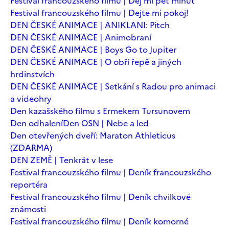
Festival francouzského filmu | Dej mi pět minut
Festival francouzského filmu | Dejte mi pokoj!
DEN ČESKÉ ANIMACE | ANIKLANI: Pitch
DEN ČESKÉ ANIMACE | Animobraní
DEN ČESKÉ ANIMACE | Boys Go to Jupiter
DEN ČESKÉ ANIMACE | O obří řepě a jiných
hrdinstvích
DEN ČESKÉ ANIMACE | Setkání s Radou pro animaci
a videohry
Den kazašského filmu s Ermekem Tursunovem
Den odhalení
Den OSN | Nebe a led
Den otevřených dveří: Maraton Athleticus
(ZDARMA)
DEN ZEMĚ | Tenkrát v lese
Festival francouzského filmu | Deník francouzského
reportéra
Festival francouzského filmu | Deník chvilkové
známosti
Festival francouzského filmu | Deník komorné