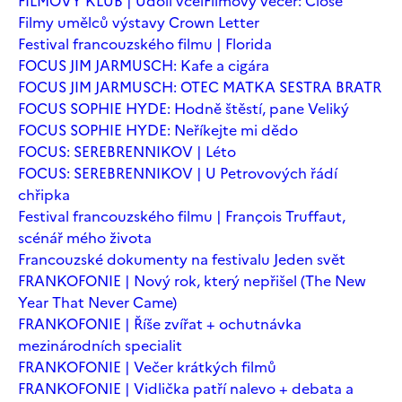
FILMOVÝ KLUB | Údolí včel
Filmový večer: Close
Filmy umělců výstavy Crown Letter
Festival francouzského filmu | Florida
FOCUS JIM JARMUSCH: Kafe a cigára
FOCUS JIM JARMUSCH: OTEC MATKA SESTRA BRATR
FOCUS SOPHIE HYDE: Hodně štěstí, pane Veliký
FOCUS SOPHIE HYDE: Neříkejte mi dědo
FOCUS: SEREBRENNIKOV | Léto
FOCUS: SEREBRENNIKOV | U Petrovových řádí
chřipka
Festival francouzského filmu | François Truffaut,
scénář mého života
Francouzské dokumenty na festivalu Jeden svět
FRANKOFONIE | Nový rok, který nepřišel (The New
Year That Never Came)
FRANKOFONIE | Říše zvířat + ochutnávka
mezinárodních specialit
FRANKOFONIE | Večer krátkých filmů
FRANKOFONIE | Vidlička patří nalevo + debata a