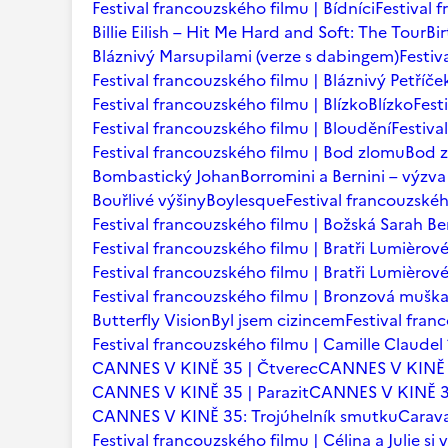
Festival francouzského filmu | Bídníci
Festival 
Billie Eilish – Hit Me Hard and Soft: The Tour
Bi
Bláznivý Marsupilami (verze s dabingem)
Festiv
Festival francouzského filmu | Bláznivý Petříče
Festival francouzského filmu | Blízko
Blízko
Fest
Festival francouzského filmu | Bloudění
Festiva
Festival francouzského filmu | Bod zlomu
Bod 
Bombastický Johan
Borromini a Bernini – výzva
Bouřlivé výšiny
Boylesque
Festival francouzskéh
Festival francouzského filmu | Božská Sarah B
Festival francouzského filmu | Bratři Lumièrov
Festival francouzského filmu | Bratři Lumièro
Festival francouzského filmu | Bronzová mušk
Butterfly Vision
Byl jsem cizincem
Festival fran
Festival francouzského filmu | Camille Claudel
CANNES V KINĚ 35 | Čtverec
CANNES V KINĚ 
CANNES V KINĚ 35 | Parazit
CANNES V KINĚ 35
CANNES V KINĚ 35: Trojúhelník smutku
Carava
Festival francouzského filmu | Célina a Julie si v