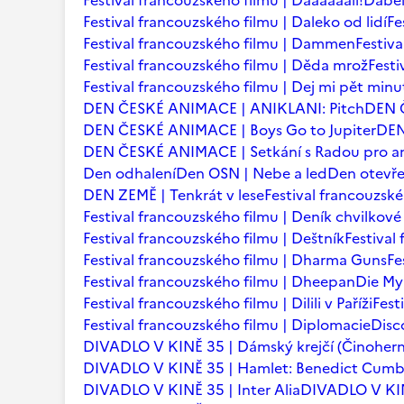
Festival francouzského filmu | Daaaaaalí!
Ďábel
Festival francouzského filmu | Daleko od lidí
Fe
Festival francouzského filmu | Dammen
Festiv
Festival francouzského filmu | Děda mrož
Festi
Festival francouzského filmu | Dej mi pět minu
DEN ČESKÉ ANIMACE | ANIKLANI: Pitch
DEN 
DEN ČESKÉ ANIMACE | Boys Go to Jupiter
DEN
DEN ČESKÉ ANIMACE | Setkání s Radou pro an
Den odhalení
Den OSN | Nebe a led
Den otevře
DEN ZEMĚ | Tenkrát v lese
Festival francouzsk
Festival francouzského filmu | Deník chvilkov
Festival francouzského filmu | Deštník
Festival
Festival francouzského filmu | Dharma Guns
Fe
Festival francouzského filmu | Dheepan
Die My
Festival francouzského filmu | Dilili v Paříži
Fest
Festival francouzského filmu | Diplomacie
Disc
DIVADLO V KINĚ 35 | Dámský krejčí (Činohern
DIVADLO V KINĚ 35 | Hamlet: Benedict Cum
DIVADLO V KINĚ 35 | Inter Alia
DIVADLO V KINĚ 