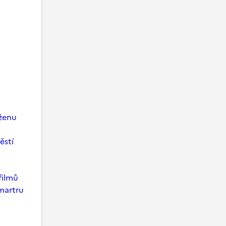
 ženu
ěstí
filmů
martru