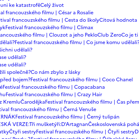
auni ke katastrofě
Celý život
val francouzského filmu | César a Rosalie
tival francouzského filmu | Cesta do školy
Citová hodnota
zyk
Festival francouzského filmu | Climax
francouzského filmu | Clouzot a jeho Peklo
Club Zero
Co je t
dělali?
Festival francouzského filmu | Co jsme komu udělali
ichni udělali?
se udělali?
se udělali?
ili společně?
Co nám zbylo z lásky
t před bojem?
Festival francouzského filmu | Coco Chanel
dé
Festival francouzského filmu | Copacabana
chu
Festival francouzského filmu | Crazy Hair
z Kremlu
Čarodějka
Festival francouzského filmu | Čas přem
tival francouzského filmu | Černá Venuše
ERNÁK
Festival francouzského filmu | Černý tulipán
SKÁ VERZE:Tři mušketýři:D'Artagnan
Československá poh
atky
Čtyři sestry
Festival francouzského filmu | Čtyři sestry
D