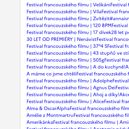
Festival francouzského filmu | Velikáni
Festival
Festival francouzského filmu | Víla
Festival fr
Festival francouzského filmu | Zvítězit
#annaism
Festival francouzského filmu | 120 BPM
Festiva
Festival francouzského filmu | 17 dívek
28 let p
30 LET OD PREMIÉRY | Nenávist
Festival franc
Festival francouzského filmu | 37°4 S
Festival 
Festival francouzského filmu | 43 stupňů ve st
Festival francouzského filmu | 505g
Festival fr
Festival francouzského filmu | A do kuchyně!
A
A máme co jsme chtěli
Festival francouzského f
Festival francouzského filmu | Adolphe
Festiva
Festival francouzského filmu | Agnus Dei
Festi
Festival francouzského filmu | Ahoj a díky!
Akce
Festival francouzského filmu | Alice
Festival fr
Alma & Oscar
Alpha
Festival francouzského film
Amélie z Montmartru
Festival francouzského f
Amerikánka
Festival francouzského filmu | Am