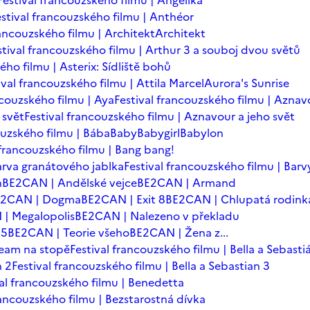
Festival francouzského filmu | Angelika
estival francouzského filmu | Anthéor
rancouzského filmu | Architekt
Architekt
stival francouzského filmu | Arthur 3 a souboj dvou světů
ého filmu | Asterix: Sídliště bohů
ival francouzského filmu | Attila Marcel
Aurora's Sunrise
ncouzského filmu | Aya
Festival francouzského filmu | Aznav
 svět
Festival francouzského filmu | Aznavour a jeho svět
ouzského filmu | Bába
Baby
Babygirl
Babylon
 francouzského filmu | Bang bang!
arva granátového jablka
Festival francouzského filmu | Barv
n
BE2CAN | Andělské vejce
BE2CAN | Armand
E2CAN | Dogma
BE2CAN | Exit 8
BE2CAN | Chlupatá rodink
| Megalopolis
BE2CAN | Nalezeno v překladu
=5
BE2CAN | Teorie všeho
BE2CAN | Žena z...
team na stopě
Festival francouzského filmu | Bella a Sebasti
n 2
Festival francouzského filmu | Bella a Sebastian 3
val francouzského filmu | Benedetta
rancouzského filmu | Bezstarostná dívka