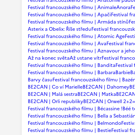
Festival francouzského filmu | Anatomie pádu
Festival francouzského filmu | Animale
Anora
F
Festival francouzského filmu | Apači
Festival f
Festival francouzského filmu | Armáda stínů
Fe
Asterix a Obelix: Říše středu
Festival francouzsk
Festival francouzského filmu | Atomic Age
Fest
Festival francouzského filmu | Ava
Festival fra
Festival francouzského filmu | Aznavour a jeho
Až na konec světa
Až ustane vítr
Festival franc
Festival francouzského filmu | Bandita
Festival
Festival francouzského filmu | Barbara
Barbie
B
Barvy času
Festival francouzského filmu | Bazé
BE2CAN | Co ví Marielle
BE2CAN | Dahomey
B
BE2CAN | Malá sestra
BE2CAN | Matka
BE2CAN 
BE2CAN | Orli republiky
BE2CAN | Orwell 2+2
Festival francouzského filmu | Bécassine !
Béé 
Festival francouzského filmu | Bella a Sebastiá
Festival francouzského filmu | Belmondo
Festi
Festival francouzského filmu | Bestie
Festival f