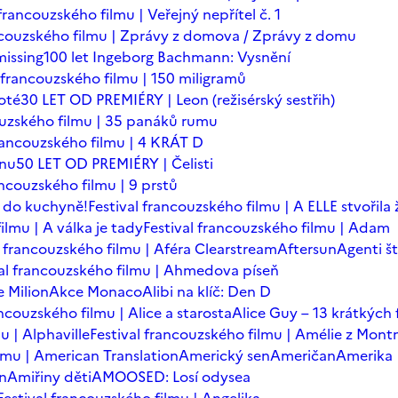
 francouzského filmu | Veřejný nepřítel č. 1
ancouzského filmu | Zprávy z domova / Zprávy z domu
issing
100 let Ingeborg Bachmann: Vysnění
l francouzského filmu | 150 miligramů
oté
30 LET OD PREMIÉRY | Leon (režisérský sestřih)
ouzského filmu | 35 panáků rumu
francouzského filmu | 4 KRÁT D
ínu
50 LET OD PREMIÉRY | Čelisti
ancouzského filmu | 9 prstů
 do kuchyně!
Festival francouzského filmu | A ELLE stvořila
ilmu | A válka je tady
Festival francouzského filmu | Adam
l francouzského filmu | Aféra Clearstream
Aftersun
Agenti št
val francouzského filmu | Ahmedova píseň
 Milion
Akce Monaco
Alibi na klíč: Den D
ancouzského filmu | Alice a starosta
Alice Guy – 13 krátkých 
u | Alphaville
Festival francouzského filmu | Amélie z Mont
ilmu | American Translation
Americký sen
Američan
Amerika
in
Amiřiny děti
AMOOSED: Losí odysea