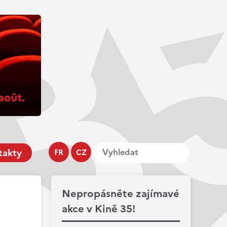
takty
FR
CZ
Nepropásněte zajímavé
akce v Kině 35!