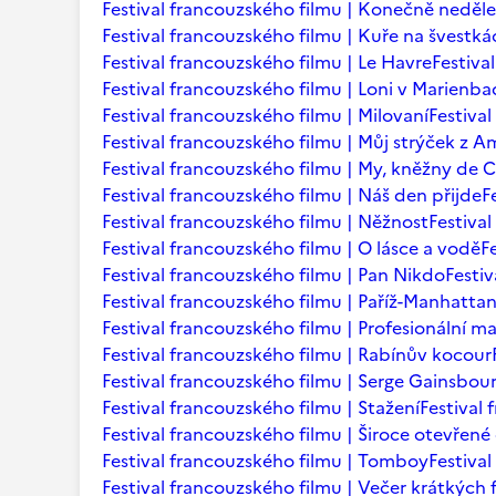
Festival francouzského filmu | Konečně neděle
Festival francouzského filmu | Kuře na švestká
Festival francouzského filmu | Le Havre
Festiva
Festival francouzského filmu | Loni v Marienb
Festival francouzského filmu | Milovaní
Festiva
Festival francouzského filmu | Můj strýček z A
Festival francouzského filmu | My, kněžny de C
Festival francouzského filmu | Náš den přijde
F
Festival francouzského filmu | Něžnost
Festival
Festival francouzského filmu | O lásce a vodě
F
Festival francouzského filmu | Pan Nikdo
Festi
Festival francouzského filmu | Paříž-Manhatta
Festival francouzského filmu | Profesionální m
Festival francouzského filmu | Rabínův kocour
Festival francouzského filmu | Serge Gainsbourg
Festival francouzského filmu | Stažení
Festival
Festival francouzského filmu | Široce otevřené 
Festival francouzského filmu | Tomboy
Festiva
Festival francouzského filmu | Večer krátkých 