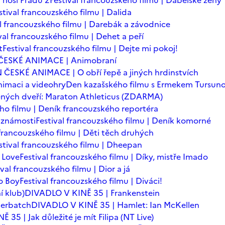
 nosí Pradu 2
Festival francouzského filmu | Ďábelské ženy
stival francouzského filmu | Dalida
al francouzského filmu | Darebák a závodnice
val francouzského filmu | Dehet a peří
t
Festival francouzského filmu | Dejte mi pokoj!
ČESKÉ ANIMACE | Animobraní
 ČESKÉ ANIMACE | O obří řepě a jiných hrdinstvích
imaci a videohry
Den kazašského filmu s Ermekem Tursu
ných dveří: Maraton Athleticus (ZDARMA)
ého filmu | Deník francouzského reportéra
é známosti
Festival francouzského filmu | Deník komorné
 francouzského filmu | Děti těch druhých
stival francouzského filmu | Dheepan
 Love
Festival francouzského filmu | Díky, mistře Imado
ival francouzského filmu | Dior a já
o Boy
Festival francouzského filmu | Diváci!
í klub)
DIVADLO V KINĚ 35 | Frankenstein
berbatch
DIVADLO V KINĚ 35 | Hamlet: Ian McKellen
35 | Jak důležité je mít Filipa (NT Live)