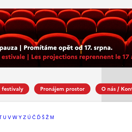
 festivaly
Pronájem prostor
O nás / Kon
T
U
V
W
Y
Z
Ú
Č
Ď
Š
Ž
М