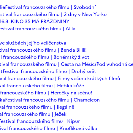
lie
Festival francouzského filmu | Svobodní
stival francouzského filmu | 2 dny v New Yorku
 - 16.8. KINO 35 MÁ PRÁZDNINY
estival francouzského filmu | Alila
 ve službách jejího veličenstva
tival francouzského filmu | Benda Bilili!
al francouzského filmu | Bohémský život
tival francouzského filmu | Cesta na Měsíc/Podivuhodná c
nt
Festival francouzského filmu | Druhý svět
ival francouzského filmu | Filmy večera krátkých filmů
ival francouzského filmu | Hebká kůže
l francouzského filmu | Herečky na scénu!
ska
Festival francouzského filmu | Chameleon
val francouzského filmu | Ilegálně
al francouzského filmu | Ježek
Festival francouzského filmu | Kipur
ival francouzského filmu | Knoflíková válka