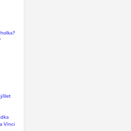
i holka?
?
ýšlet
ádka
a Vinci