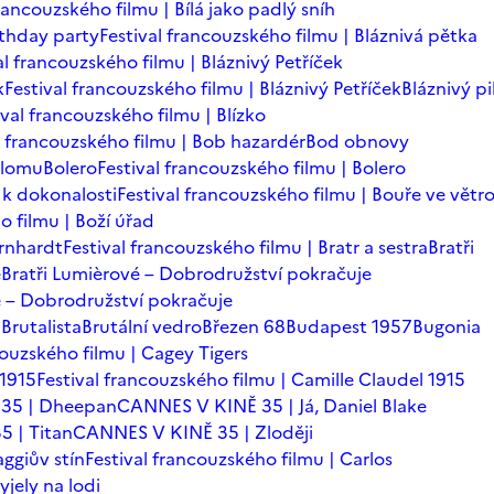
francouzského filmu | Bílá jako padlý sníh
rthday party
Festival francouzského filmu | Bláznivá pětka
al francouzského filmu | Bláznivý Petříček
k
Festival francouzského filmu | Bláznivý Petříček
Bláznivý pi
ival francouzského filmu | Blízko
l francouzského filmu | Bob hazardér
Bod obnovy
zlomu
Bolero
Festival francouzského filmu | Bolero
 k dokonalosti
Festival francouzského filmu | Bouře ve větr
o filmu | Boží úřad
ernhardt
Festival francouzského filmu | Bratr a sestra
Bratři
é
Bratři Lumièrové – Dobrodružství pokračuje
vé – Dobrodružství pokračuje
a
Brutalista
Brutální vedro
Březen 68
Budapest 1957
Bugonia
couzského filmu | Cagey Tigers
 1915
Festival francouzského filmu | Camille Claudel 1915
35 | Dheepan
CANNES V KINĚ 35 | Já, Daniel Blake
 | Titan
CANNES V KINĚ 35 | Zloději
ggiův stín
Festival francouzského filmu | Carlos
yjely na lodi