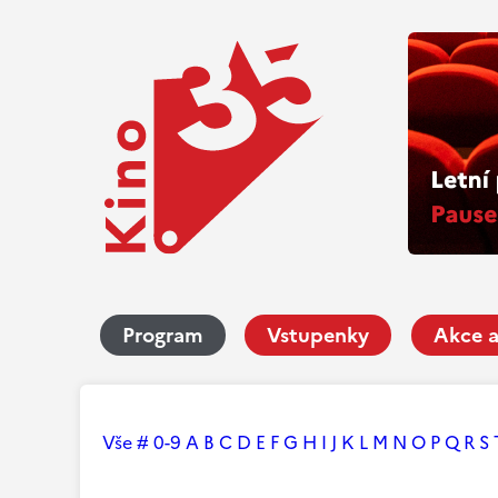
Program
Vstupenky
Akce a
Vše
#
0-9
A
B
C
D
E
F
G
H
I
J
K
L
M
N
O
P
Q
R
S