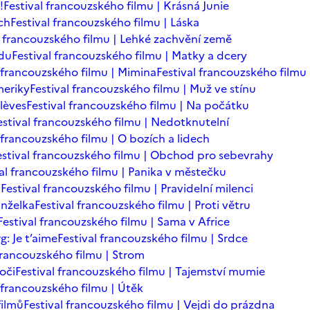
!
Festival francouzského filmu | Krásná Junie
ch
Festival francouzského filmu | Láska
l francouzského filmu | Lehké zachvění země
adu
Festival francouzského filmu | Matky a dcery
l francouzského filmu | Mimina
Festival francouzského filmu 
meriky
Festival francouzského filmu | Muž ve stínu
lèves
Festival francouzského filmu | Na počátku
estival francouzského filmu | Nedotknutelní
 francouzského filmu | O bozích a lidech
estival francouzského filmu | Obchod pro sebevrahy
val francouzského filmu | Panika v městečku
n
Festival francouzského filmu | Pravidelní milenci
anželka
Festival francouzského filmu | Proti větru
Festival francouzského filmu | Sama v Africe
: Je t’aime
Festival francouzského filmu | Srdce
 francouzského filmu | Strom
oči
Festival francouzského filmu | Tajemství mumie
l francouzského filmu | Útěk
filmů
Festival francouzského filmu | Vejdi do prázdna