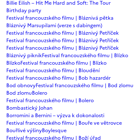
Billie Eilish – Hit Me Hard and Soft: The Tour
Birthday party
Festival francouzského filmu | Bláznivá pětka
Bláznivý Marsupilami (verze s dabingem)
Festival francouzského filmu | Bláznivý Petříček
Festival francouzského filmu | Bláznivý Petříček
Festival francouzského filmu | Bláznivý Petříček
Bláznivý piknik
Festival francouzského filmu | Blízko
Blízko
Festival francouzského filmu | Blízko
Festival francouzského filmu | Bloudění
Festival francouzského filmu | Bob hazardér
Bod obnovy
Festival francouzského filmu | Bod zlomu
Bod zlomu
Bolero
Festival francouzského filmu | Bolero
Bombastický Johan
Borromini a Bernini – výzva k dokonalosti
Festival francouzského filmu | Bouře ve větrovce
Bouřlivé výšiny
Boylesque
Festival francouzského filmu | Boží úřad