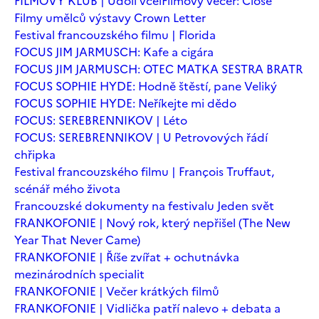
FILMOVÝ KLUB | Údolí včel
Filmový večer: Close
Filmy umělců výstavy Crown Letter
Festival francouzského filmu | Florida
FOCUS JIM JARMUSCH: Kafe a cigára
FOCUS JIM JARMUSCH: OTEC MATKA SESTRA BRATR
FOCUS SOPHIE HYDE: Hodně štěstí, pane Veliký
FOCUS SOPHIE HYDE: Neříkejte mi dědo
FOCUS: SEREBRENNIKOV | Léto
FOCUS: SEREBRENNIKOV | U Petrovových řádí
chřipka
Festival francouzského filmu | François Truffaut,
scénář mého života
Francouzské dokumenty na festivalu Jeden svět
FRANKOFONIE | Nový rok, který nepřišel (The New
Year That Never Came)
FRANKOFONIE | Říše zvířat + ochutnávka
mezinárodních specialit
FRANKOFONIE | Večer krátkých filmů
FRANKOFONIE | Vidlička patří nalevo + debata a