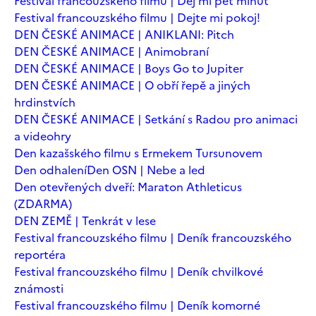
Festival francouzského filmu | Dej mi pět minut
Festival francouzského filmu | Dejte mi pokoj!
DEN ČESKÉ ANIMACE | ANIKLANI: Pitch
DEN ČESKÉ ANIMACE | Animobraní
DEN ČESKÉ ANIMACE | Boys Go to Jupiter
DEN ČESKÉ ANIMACE | O obří řepě a jiných
hrdinstvích
DEN ČESKÉ ANIMACE | Setkání s Radou pro animaci
a videohry
Den kazašského filmu s Ermekem Tursunovem
Den odhalení
Den OSN | Nebe a led
Den otevřených dveří: Maraton Athleticus
(ZDARMA)
DEN ZEMĚ | Tenkrát v lese
Festival francouzského filmu | Deník francouzského
reportéra
Festival francouzského filmu | Deník chvilkové
známosti
Festival francouzského filmu | Deník komorné