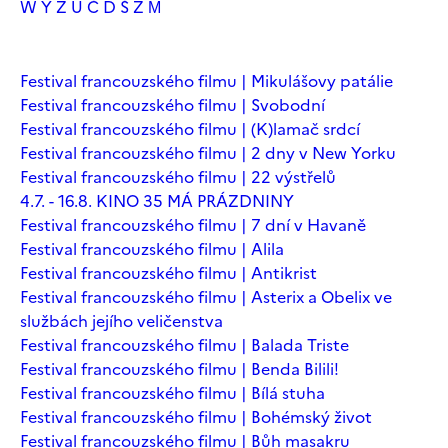
W
Y
Z
Ú
Č
Ď
Š
Ž
М
Festival francouzského filmu | Mikulášovy patálie
Festival francouzského filmu | Svobodní
Festival francouzského filmu | (K)lamač srdcí
Festival francouzského filmu | 2 dny v New Yorku
Festival francouzského filmu | 22 výstřelů
4.7. - 16.8. KINO 35 MÁ PRÁZDNINY
Festival francouzského filmu | 7 dní v Havaně
Festival francouzského filmu | Alila
Festival francouzského filmu | Antikrist
Festival francouzského filmu | Asterix a Obelix ve
službách jejího veličenstva
Festival francouzského filmu | Balada Triste
Festival francouzského filmu | Benda Bilili!
Festival francouzského filmu | Bílá stuha
Festival francouzského filmu | Bohémský život
Festival francouzského filmu | Bůh masakru