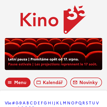
Menu
Kalendář
Novinky
Vše
#
0-9
A
B
C
D
E
F
G
H
I
J
K
L
M
N
O
P
Q
R
S
T
U
V