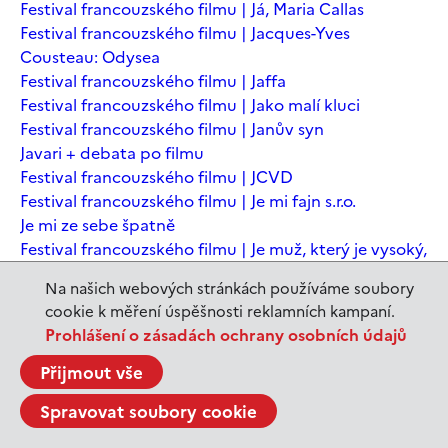
Festival francouzského filmu | Já, Maria Callas
Festival francouzského filmu | Jacques-Yves
Cousteau: Odysea
Festival francouzského filmu | Jaffa
Festival francouzského filmu | Jako malí kluci
Festival francouzského filmu | Janův syn
Javari + debata po filmu
Festival francouzského filmu | JCVD
Festival francouzského filmu | Je mi fajn s.r.o.
Je mi ze sebe špatně
Festival francouzského filmu | Je muž, který je vysoký,
šťastný? Animovaná konverzace s Noamem
Na našich webových stránkách používáme soubory
Chomským
cookie k měření úspěšnosti reklamních kampaní.
Festival francouzského filmu | Je to jen konec světa
Prohlášení o zásadách ochrany osobních údajů
Festival francouzského filmu | Je to jen konec světa
Festival francouzského filmu | Jeanne du Barry -
Přijmout vše
Králova milenka
Spravovat soubory cookie
Jeanne du Barry – Králova milenka
JEDEN SVĚT | Alláh není povinen