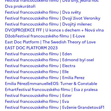
Festival francouzského filmu | Dva dny, jedna noc
Dva prokurátoři
Festival francouzského filmu | Dva světy
Festival francouzského filmu | Dvojí život Veroniky
Festival francouzského filmu | Dvojitý milenec
DVOJPROJEKCE FFF | U konce s dechem + Nová vlna
Džob
Festival francouzského filmu | E-Love
East Doc Platform | The Swedish Theory of Love
EAST DOC PLATFORM 2023
Festival francouzského filmu | Eden
Festival francouzského filmu | Edmond byl osel
Festival francouzského filmu | Electra
Festival francouzského filmu | Elle
Festival francouzského filmu | Emilia Perez
Emilia Pérez
Emmanuelle
EOS: Turner & Constable
Erhart
Festival francouzského filmu | Esa z pralesa
Festival francouzského filmu | Ester
Festival francouzského filmu | Eva
Festival francouzského filmu | Evženie Grandetová
F1