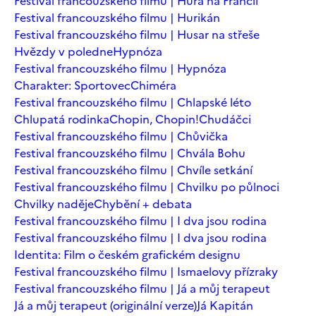
Festival francouzského filmu | Hurá na Francii
Festival francouzského filmu | Hurikán
Festival francouzského filmu | Husar na střeše
Hvězdy v poledne
Hypnóza
Festival francouzského filmu | Hypnóza
Charakter: Sportovec
Chiméra
Festival francouzského filmu | Chlapské léto
Chlupatá rodinka
Chopin, Chopin!
Chudáčci
Festival francouzského filmu | Chůvička
Festival francouzského filmu | Chvála Bohu
Festival francouzského filmu | Chvíle setkání
Festival francouzského filmu | Chvilku po půlnoci
Chvilky naděje
Chybění + debata
Festival francouzského filmu | I dva jsou rodina
Festival francouzského filmu | I dva jsou rodina
Identita: Film o českém grafickém designu
Festival francouzského filmu | Ismaelovy přízraky
Festival francouzského filmu | Já a můj terapeut
Já a můj terapeut (originální verze)
Já Kapitán