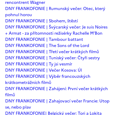
rencontrent Wagner
DNY FRANKOFONIE | Rumunský večer: Otec, který
pohnul horou
DNY FRANKOFONIE | Sbohem, štěstí
DNY FRANKOFONIE | Švýcarský večer: Je suis Noires
+ Armat - za přítomnosti režisérky Rachelle M’Bon
DNY FRANKOFONIE | Tambour battant
DNY FRANKOFONIE | The Sons of the Lord
DNY FRANKOFONIE | Třetí večer krátkých filmů
DNY FRANKOFONIE | Tuniský večer: Čtyři sestry
DNY FRANKOFONIE | Ty jsi vesmír
DNY FRANKOFONIE | Večer Kosova: Úl
DNY FRANKOFONIE | Výběr francouzských
krátkometrážních filmů
DNY FRANKOFONIE | Zahájení: První večer krátkých
filmů
DNY FRANKOFONIE | Zahajovací večer Francie: Utop
se, nebo plav
DNY FRANKOFONIE| Belgický večer: Tori a Lokita