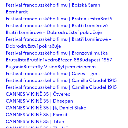
Festival francouzského filmu | Božská Sarah
Bernhardt
Festival francouzského filmu | Bratr a sestra
Bratři
Festival francouzského filmu | Bratři Lumièrové
Bratři Lumièrové – Dobrodružství pokračuje
Festival francouzského filmu | Bratři Lumièrové –
Dobrodružství pokračuje
Festival francouzského filmu | Bronzová muška
Brutalista
Brutální vedro
Březen 68
Budapest 1957
Bugonia
Butterfly Vision
Byl jsem cizincem
Festival francouzského filmu | Cagey Tigers
Festival francouzského filmu | Camille Claudel 1915
Festival francouzského filmu | Camille Claudel 1915
CANNES V KINĚ 35 | Čtverec
CANNES V KINĚ 35 | Dheepan
CANNES V KINĚ 35 | Já, Daniel Blake
CANNES V KINĚ 35 | Parazit
CANNES V KINĚ 35 | Titan