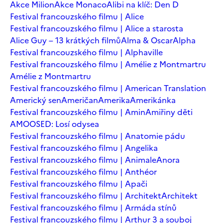
Akce Milion
Akce Monaco
Alibi na klíč: Den D
Festival francouzského filmu | Alice
Festival francouzského filmu | Alice a starosta
Alice Guy – 13 krátkých filmů
Alma & Oscar
Alpha
Festival francouzského filmu | Alphaville
Festival francouzského filmu | Amélie z Montmartru
Amélie z Montmartru
Festival francouzského filmu | American Translation
Americký sen
Američan
Amerika
Amerikánka
Festival francouzského filmu | Amin
Amiřiny děti
AMOOSED: Losí odysea
Festival francouzského filmu | Anatomie pádu
Festival francouzského filmu | Angelika
Festival francouzského filmu | Animale
Anora
Festival francouzského filmu | Anthéor
Festival francouzského filmu | Apači
Festival francouzského filmu | Architekt
Architekt
Festival francouzského filmu | Armáda stínů
Festival francouzského filmu | Arthur 3 a souboj