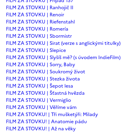
FILM ZA STOVKU | Případ 137
FILM ZA STOVKU | Ranhojič II
FILM ZA STOVKU | Renoir
FILM ZA STOVKU | Riefenstahl
FILM ZA STOVKU | Romería
FILM ZA STOVKU | Sbormistr
FILM ZA STOVKU | Sirat (verze s anglickými titulky)
FILM ZA STOVKU | Slepice
FILM ZA STOVKU | Slyšíš mě? (s úvodem IndieFilm)
FILM ZA STOVKU | Sorry, Baby
FILM ZA STOVKU | Soukromý život
FILM ZA STOVKU | Stezka života
FILM ZA STOVKU | Šepot lesa
FILM ZA STOVKU | Šťastná hvězda
FILM ZA STOVKU | Vermiglio
FILM ZA STOVKU | Věříme vám
FILM ZA STOVKU! | Tři mušketýři: Milady
FILM ZA STOVKU! | Anatomie pádu
FILM ZA STOVKU! | Až na věky