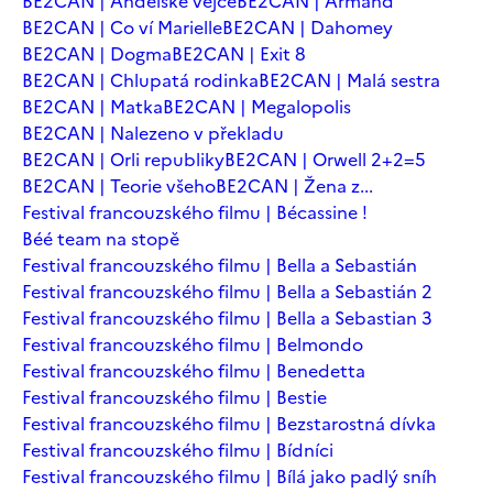
BE2CAN | Andělské vejce
BE2CAN | Armand
BE2CAN | Co ví Marielle
BE2CAN | Dahomey
BE2CAN | Dogma
BE2CAN | Exit 8
BE2CAN | Chlupatá rodinka
BE2CAN | Malá sestra
BE2CAN | Matka
BE2CAN | Megalopolis
BE2CAN | Nalezeno v překladu
BE2CAN | Orli republiky
BE2CAN | Orwell 2+2=5
BE2CAN | Teorie všeho
BE2CAN | Žena z...
Festival francouzského filmu | Bécassine !
Béé team na stopě
Festival francouzského filmu | Bella a Sebastián
Festival francouzského filmu | Bella a Sebastián 2
Festival francouzského filmu | Bella a Sebastian 3
Festival francouzského filmu | Belmondo
Festival francouzského filmu | Benedetta
Festival francouzského filmu | Bestie
Festival francouzského filmu | Bezstarostná dívka
Festival francouzského filmu | Bídníci
Festival francouzského filmu | Bílá jako padlý sníh