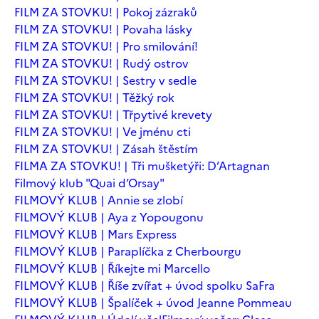
FILM ZA STOVKU! | Pokoj zázraků
FILM ZA STOVKU! | Povaha lásky
FILM ZA STOVKU! | Pro smilování!
FILM ZA STOVKU! | Rudý ostrov
FILM ZA STOVKU! | Sestry v sedle
FILM ZA STOVKU! | Těžký rok
FILM ZA STOVKU! | Třpytivé krevety
FILM ZA STOVKU! | Ve jménu cti
FILM ZA STOVKU! | Zásah štěstím
FILMA ZA STOVKU! | Tři mušketýři: D’Artagnan
Filmový klub "Quai d’Orsay"
FILMOVÝ KLUB | Annie se zlobí
FILMOVÝ KLUB | Aya z Yopougonu
FILMOVÝ KLUB | Mars Express
FILMOVÝ KLUB | Paraplíčka z Cherbourgu
FILMOVÝ KLUB | Říkejte mi Marcello
FILMOVÝ KLUB | Říše zvířat + úvod spolku SaFra
FILMOVÝ KLUB | Špalíček + úvod Jeanne Pommeau