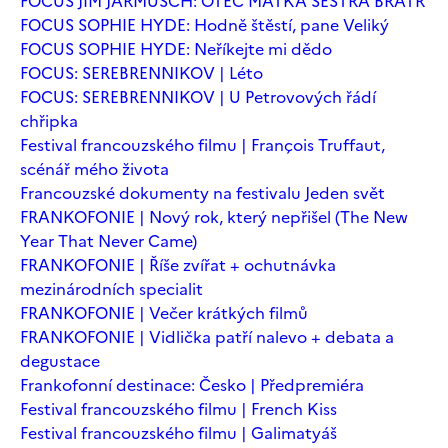
FOCUS JIM JARMUSCH: OTEC MATKA SESTRA BRATR
FOCUS SOPHIE HYDE: Hodně štěstí, pane Veliký
FOCUS SOPHIE HYDE: Neříkejte mi dědo
FOCUS: SEREBRENNIKOV | Léto
FOCUS: SEREBRENNIKOV | U Petrovových řádí
chřipka
Festival francouzského filmu | François Truffaut,
scénář mého života
Francouzské dokumenty na festivalu Jeden svět
FRANKOFONIE | Nový rok, který nepřišel (The New
Year That Never Came)
FRANKOFONIE | Říše zvířat + ochutnávka
mezinárodních specialit
FRANKOFONIE | Večer krátkých filmů
FRANKOFONIE | Vidlička patří nalevo + debata a
degustace
Frankofonní destinace: Česko | Předpremiéra
Festival francouzského filmu | French Kiss
Festival francouzského filmu | Galimatyáš