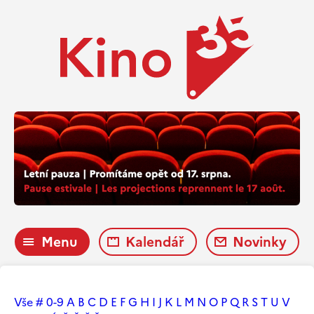
Menu
Kalendář
Novinky
Vše
#
0-9
A
B
C
D
E
F
G
H
I
J
K
L
M
N
O
P
Q
R
S
T
U
V