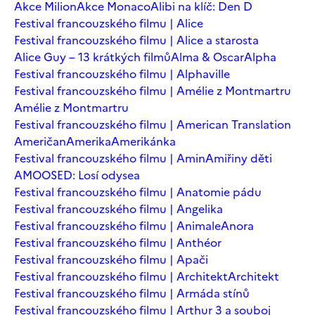
Akce Milion
Akce Monaco
Alibi na klíč: Den D
Festival francouzského filmu | Alice
Festival francouzského filmu | Alice a starosta
Alice Guy – 13 krátkých filmů
Alma & Oscar
Alpha
Festival francouzského filmu | Alphaville
Festival francouzského filmu | Amélie z Montmartru
Amélie z Montmartru
Festival francouzského filmu | American Translation
Američan
Amerika
Amerikánka
Festival francouzského filmu | Amin
Amiřiny děti
AMOOSED: Losí odysea
Festival francouzského filmu | Anatomie pádu
Festival francouzského filmu | Angelika
Festival francouzského filmu | Animale
Anora
Festival francouzského filmu | Anthéor
Festival francouzského filmu | Apači
Festival francouzského filmu | Architekt
Architekt
Festival francouzského filmu | Armáda stínů
Festival francouzského filmu | Arthur 3 a souboj