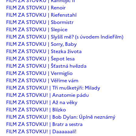
FILM ZA STOVKU | Ranhojič II
FILM ZA STOVKU | Renoir
FILM ZA STOVKU | Riefenstahl
FILM ZA STOVKU | Sbormistr
FILM ZA STOVKU | Slepice
FILM ZA STOVKU | Slyšíš mě? (s úvodem IndieFilm)
FILM ZA STOVKU | Sorry, Baby
FILM ZA STOVKU | Stezka života
FILM ZA STOVKU | Šepot lesa
FILM ZA STOVKU | Šťastná hvězda
FILM ZA STOVKU | Vermiglio
FILM ZA STOVKU | Věříme vám
FILM ZA STOVKU! | Tři mušketýři: Milady
FILM ZA STOVKU! | Anatomie pádu
FILM ZA STOVKU! | Až na věky
FILM ZA STOVKU! | Blízko
FILM ZA STOVKU! | Bob Dylan: Úplně neznámý
FILM ZA STOVKU! | Bratr a sestra
FILM ZA STOVKU! | Daaaaaalí!