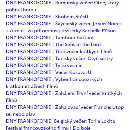
DNY FRANKOFONIE | Rumunský večer: Otec, který
pohnul horou
DNY FRANKOFONIE | Sbohem, štěstí
DNY FRANKOFONIE | Švýcarský večer: Je suis Noires
+ Armat - za přítomnosti režisérky Rachelle M’Bon
DNY FRANKOFONIE | Tambour battant
DNY FRANKOFONIE | The Sons of the Lord
DNY FRANKOFONIE | Třetí večer krátkých filmů
DNY FRANKOFONIE | Tuniský večer: Čtyři sestry
DNY FRANKOFONIE | Ty jsi vesmír
DNY FRANKOFONIE | Večer Kosova: Úl
DNY FRANKOFONIE | Výběr francouzských
krátkometrážních filmů
DNY FRANKOFONIE | Zahájení: První večer krátkých
filmů
DNY FRANKOFONIE | Zahajovací večer Francie: Utop
se, nebo plav
DNY FRANKOFONIE| Belgický večer: Tori a Lokita
Festival francouzského filmu | Do boje