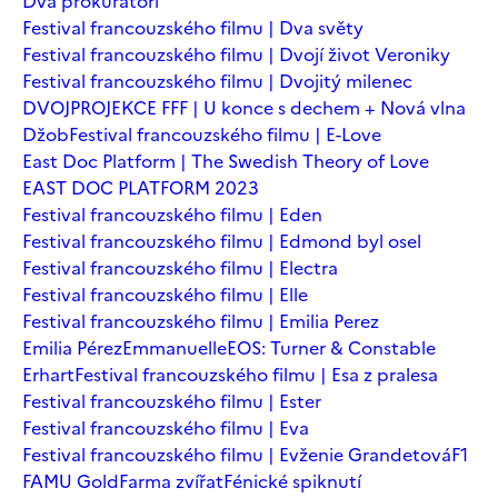
Dva prokurátoři
Festival francouzského filmu | Dva světy
Festival francouzského filmu | Dvojí život Veroniky
Festival francouzského filmu | Dvojitý milenec
DVOJPROJEKCE FFF | U konce s dechem + Nová vlna
Džob
Festival francouzského filmu | E-Love
East Doc Platform | The Swedish Theory of Love
EAST DOC PLATFORM 2023
Festival francouzského filmu | Eden
Festival francouzského filmu | Edmond byl osel
Festival francouzského filmu | Electra
Festival francouzského filmu | Elle
Festival francouzského filmu | Emilia Perez
Emilia Pérez
Emmanuelle
EOS: Turner & Constable
Erhart
Festival francouzského filmu | Esa z pralesa
Festival francouzského filmu | Ester
Festival francouzského filmu | Eva
Festival francouzského filmu | Evženie Grandetová
F1
FAMU Gold
Farma zvířat
Fénické spiknutí