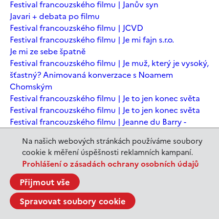
Festival francouzského filmu | Janův syn
Javari + debata po filmu
Festival francouzského filmu | JCVD
Festival francouzského filmu | Je mi fajn s.r.o.
Je mi ze sebe špatně
Festival francouzského filmu | Je muž, který je vysoký,
šťastný? Animovaná konverzace s Noamem
Chomským
Festival francouzského filmu | Je to jen konec světa
Festival francouzského filmu | Je to jen konec světa
Festival francouzského filmu | Jeanne du Barry -
Králova milenka
Na našich webových stránkách používáme soubory
Jeanne du Barry – Králova milenka
cookie k měření úspěšnosti reklamních kampaní.
JEDEN SVĚT | Alláh není povinen
Prohlášení o zásadách ochrany osobních údajů
JEDEN SVĚT | Až mě zabásnou
JEDEN SVĚT | Carmela a ti, co prochází
Přijmout vše
JEDEN SVĚT | Dítě prachu
Spravovat soubory cookie
JEDEN SVĚT | Drobná nehoda
JEDEN SVĚT | Důkazy lásky