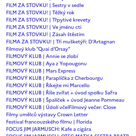
FILM ZA STOVKU! | Sestry v sedle
FILM ZA STOVKU! | Těžký rok
FILM ZA STOVKU! | Třpytivé krevety
FILM ZA STOVKU! | Ve jménu cti
FILM ZA STOVKU! | Zásah štěstím
FILMA ZA STOVKU! | Tři mušketýři: D’Artagnan
Filmový klub "Quai d’Orsay"
FILMOVÝ KLUB | Annie se zlobí
FILMOVÝ KLUB | Aya z Yopougonu
FILMOVÝ KLUB | Mars Express
FILMOVÝ KLUB | Paraplíčka z Cherbourgu
FILMOVÝ KLUB | Říkejte mi Marcello
FILMOVÝ KLUB | Říše zvířat + úvod spolku SaFra
FILMOVÝ KLUB | Špalíček + úvod Jeanne Pommeau
FILMOVÝ KLUB | Údolí včel
Filmový večer: Close
Filmy umělců výstavy Crown Letter
Festival francouzského filmu | Florida
FOCUS JIM JARMUSCH: Kafe a cigára