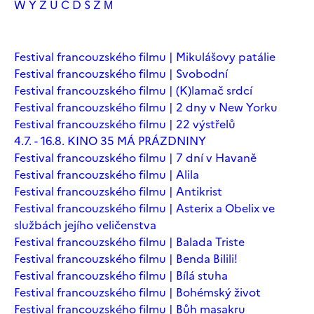
W
Y
Z
Ú
Č
Ď
Š
Ž
М
Festival francouzského filmu | Mikulášovy patálie
Festival francouzského filmu | Svobodní
Festival francouzského filmu | (K)lamač srdcí
Festival francouzského filmu | 2 dny v New Yorku
Festival francouzského filmu | 22 výstřelů
4.7. - 16.8. KINO 35 MÁ PRÁZDNINY
Festival francouzského filmu | 7 dní v Havaně
Festival francouzského filmu | Alila
Festival francouzského filmu | Antikrist
Festival francouzského filmu | Asterix a Obelix ve
službách jejího veličenstva
Festival francouzského filmu | Balada Triste
Festival francouzského filmu | Benda Bilili!
Festival francouzského filmu | Bílá stuha
Festival francouzského filmu | Bohémský život
Festival francouzského filmu | Bůh masakru