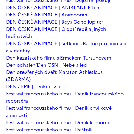
Festival francouzského filmu | Dejte mi pokoj!
DEN ČESKÉ ANIMACE | ANIKLANI: Pitch
DEN ČESKÉ ANIMACE | Animobraní
DEN ČESKÉ ANIMACE | Boys Go to Jupiter
DEN ČESKÉ ANIMACE | O obří řepě a jiných
hrdinstvích
DEN ČESKÉ ANIMACE | Setkání s Radou pro animaci
a videohry
Den kazašského filmu s Ermekem Tursunovem
Den odhalení
Den OSN | Nebe a led
Den otevřených dveří: Maraton Athleticus
(ZDARMA)
DEN ZEMĚ | Tenkrát v lese
Festival francouzského filmu | Deník francouzského
reportéra
Festival francouzského filmu | Deník chvilkové
známosti
Festival francouzského filmu | Deník komorné
Festival francouzského filmu | Deštník