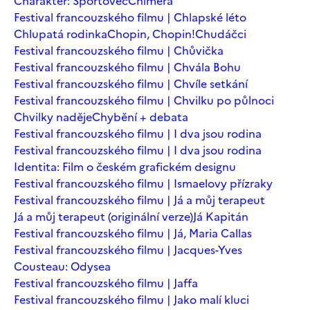
Charakter: Sportovec
Chiméra
Festival francouzského filmu | Chlapské léto
Chlupatá rodinka
Chopin, Chopin!
Chudáčci
Festival francouzského filmu | Chůvička
Festival francouzského filmu | Chvála Bohu
Festival francouzského filmu | Chvíle setkání
Festival francouzského filmu | Chvilku po půlnoci
Chvilky naděje
Chybění + debata
Festival francouzského filmu | I dva jsou rodina
Festival francouzského filmu | I dva jsou rodina
Identita: Film o českém grafickém designu
Festival francouzského filmu | Ismaelovy přízraky
Festival francouzského filmu | Já a můj terapeut
Já a můj terapeut (originální verze)
Já Kapitán
Festival francouzského filmu | Já, Maria Callas
Festival francouzského filmu | Jacques-Yves
Cousteau: Odysea
Festival francouzského filmu | Jaffa
Festival francouzského filmu | Jako malí kluci