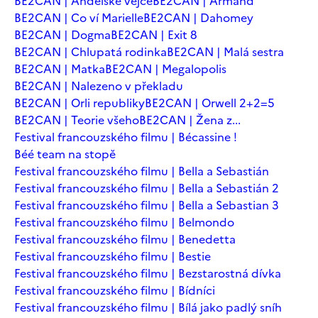
BE2CAN | Andělské vejce
BE2CAN | Armand
BE2CAN | Co ví Marielle
BE2CAN | Dahomey
BE2CAN | Dogma
BE2CAN | Exit 8
BE2CAN | Chlupatá rodinka
BE2CAN | Malá sestra
BE2CAN | Matka
BE2CAN | Megalopolis
BE2CAN | Nalezeno v překladu
BE2CAN | Orli republiky
BE2CAN | Orwell 2+2=5
BE2CAN | Teorie všeho
BE2CAN | Žena z...
Festival francouzského filmu | Bécassine !
Béé team na stopě
Festival francouzského filmu | Bella a Sebastián
Festival francouzského filmu | Bella a Sebastián 2
Festival francouzského filmu | Bella a Sebastian 3
Festival francouzského filmu | Belmondo
Festival francouzského filmu | Benedetta
Festival francouzského filmu | Bestie
Festival francouzského filmu | Bezstarostná dívka
Festival francouzského filmu | Bídníci
Festival francouzského filmu | Bílá jako padlý sníh