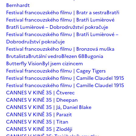
Bernhardt
Festival francouzského filmu | Bratr a sestra
Bratři
Festival francouzského filmu | Bratři Lumièrové
Bratři Lumièrové – Dobrodružství pokračuje
Festival francouzského filmu | Bratři Lumièrové –
Dobrodružství pokračuje
Festival francouzského filmu | Bronzová muška
Brutalista
Brutální vedro
Březen 68
Bugonia
Butterfly Vision
Byl jsem cizincem
Festival francouzského filmu | Cagey Tigers
Festival francouzského filmu | Camille Claudel 1915
Festival francouzského filmu | Camille Claudel 1915
CANNES V KINĚ 35 | Čtverec
CANNES V KINĚ 35 | Dheepan
CANNES V KINĚ 35 | Já, Daniel Blake
CANNES V KINĚ 35 | Parazit
CANNES V KINĚ 35 | Titan
CANNES V KINĚ 35 | Zloději