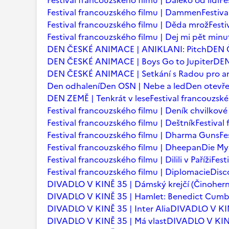
Festival francouzského filmu | Daleko od lidí
Fe
Festival francouzského filmu | Dammen
Festiv
Festival francouzského filmu | Děda mrož
Festi
Festival francouzského filmu | Dej mi pět minu
DEN ČESKÉ ANIMACE | ANIKLANI: Pitch
DEN 
DEN ČESKÉ ANIMACE | Boys Go to Jupiter
DEN
DEN ČESKÉ ANIMACE | Setkání s Radou pro an
Den odhalení
Den OSN | Nebe a led
Den otevře
DEN ZEMĚ | Tenkrát v lese
Festival francouzsk
Festival francouzského filmu | Deník chvilkov
Festival francouzského filmu | Deštník
Festival
Festival francouzského filmu | Dharma Guns
Fe
Festival francouzského filmu | Dheepan
Die My
Festival francouzského filmu | Dilili v Paříži
Fest
Festival francouzského filmu | Diplomacie
Disc
DIVADLO V KINĚ 35 | Dámský krejčí (Činohern
DIVADLO V KINĚ 35 | Hamlet: Benedict Cum
DIVADLO V KINĚ 35 | Inter Alia
DIVADLO V KINĚ 
DIVADLO V KINĚ 35 | Má vlast
DIVADLO V KINĚ