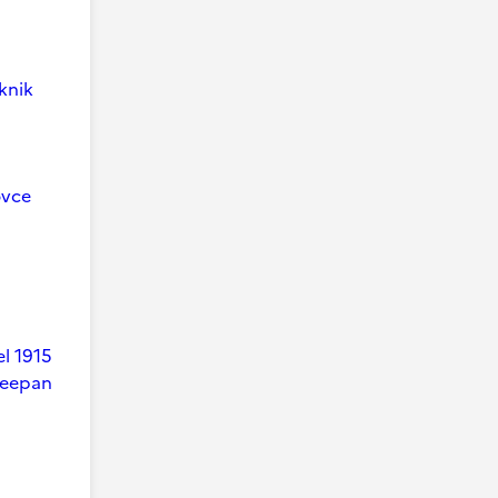
knik
ovce
el 1915
heepan