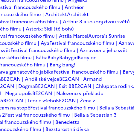
Festival francouzského filmu | Angelika
estival francouzského filmu | Anthéor
rancouzského filmu | Architekt
Architekt
stival francouzského filmu | Arthur 3 a souboj dvou světů
ého filmu | Asterix: Sídliště bohů
ival francouzského filmu | Attila Marcel
Aurora's Sunrise
ncouzského filmu | Aya
Festival francouzského filmu | Aznav
 svět
Festival francouzského filmu | Aznavour a jeho svět
ouzského filmu | Bába
Baby
Babygirl
Babylon
 francouzského filmu | Bang bang!
arva granátového jablka
Festival francouzského filmu | Barv
n
BE2CAN | Andělské vejce
BE2CAN | Armand
E2CAN | Dogma
BE2CAN | Exit 8
BE2CAN | Chlupatá rodink
| Megalopolis
BE2CAN | Nalezeno v překladu
=5
BE2CAN | Teorie všeho
BE2CAN | Žena z...
team na stopě
Festival francouzského filmu | Bella a Sebasti
n 2
Festival francouzského filmu | Bella a Sebastian 3
val francouzského filmu | Benedetta
rancouzského filmu | Bezstarostná dívka