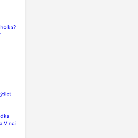
i holka?
?
ýšlet
ádka
a Vinci