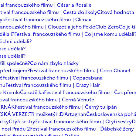
val francouzského filmu | César a Rosalie
tival francouzského filmu | Cesta do školy
Citová hodnota
zyk
Festival francouzského filmu | Climax
francouzského filmu | Clouzot a jeho Peklo
Club Zero
Co je t
dělali?
Festival francouzského filmu | Co jsme komu udělali
ichni udělali?
se udělali?
se udělali?
ili společně?
Co nám zbylo z lásky
t před bojem?
Festival francouzského filmu | Coco Chanel
dé
Festival francouzského filmu | Copacabana
chu
Festival francouzského filmu | Crazy Hair
z Kremlu
Čarodějka
Festival francouzského filmu | Čas přem
tival francouzského filmu | Černá Venuše
ERNÁK
Festival francouzského filmu | Černý tulipán
SKÁ VERZE:Tři mušketýři:D'Artagnan
Československá poh
atky
Čtyři sestry
Festival francouzského filmu | Čtyři sestry
D
 nosí Pradu 2
Festival francouzského filmu | Ďábelské ženy