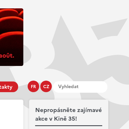
takty
FR
CZ
Nepropásněte zajímavé
akce v Kině 35!