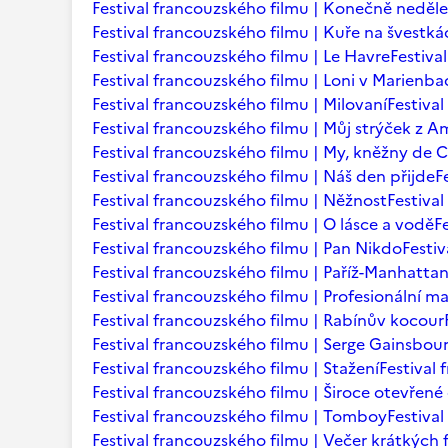
Festival francouzského filmu | Konečně neděle
Festival francouzského filmu | Kuře na švestká
Festival francouzského filmu | Le Havre
Festiva
Festival francouzského filmu | Loni v Marienb
Festival francouzského filmu | Milovaní
Festiva
Festival francouzského filmu | Můj strýček z A
Festival francouzského filmu | My, kněžny de C
Festival francouzského filmu | Náš den přijde
F
Festival francouzského filmu | Něžnost
Festival
Festival francouzského filmu | O lásce a vodě
F
Festival francouzského filmu | Pan Nikdo
Festi
Festival francouzského filmu | Paříž-Manhatta
Festival francouzského filmu | Profesionální m
Festival francouzského filmu | Rabínův kocour
Festival francouzského filmu | Serge Gainsbourg
Festival francouzského filmu | Stažení
Festival
Festival francouzského filmu | Široce otevřené 
Festival francouzského filmu | Tomboy
Festiva
Festival francouzského filmu | Večer krátkých 