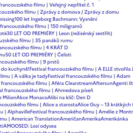
 francouzského filmu | Veřejný nepřítel č. 1
ancouzského filmu | Zprávy z domova / Zprávy z domu
issing
100 let Ingeborg Bachmann: Vysnění
l francouzského filmu | 150 miligramů
oté
30 LET OD PREMIÉRY | Leon (režisérský sestřih)
ouzského filmu | 35 panáků rumu
francouzského filmu | 4 KRÁT D
ínu
50 LET OD PREMIÉRY | Čelisti
ancouzského filmu | 9 prstů
 do kuchyně!
Festival francouzského filmu | A ELLE stvořila
ilmu | A válka je tady
Festival francouzského filmu | Adam
l francouzského filmu | Aféra Clearstream
Aftersun
Agenti št
val francouzského filmu | Ahmedova píseň
 Milion
Akce Monaco
Alibi na klíč: Den D
ancouzského filmu | Alice a starosta
Alice Guy – 13 krátkých 
u | Alphaville
Festival francouzského filmu | Amélie z Mont
ilmu | American Translation
Američan
Amerika
Amerikánka
ti
AMOOSED: Losí odysea