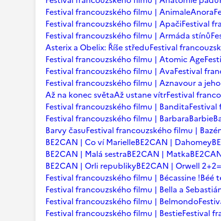
Festival francouzského filmu | Anatomie pádu
Festival francouzského filmu | Animale
Anora
F
Festival francouzského filmu | Apači
Festival f
Festival francouzského filmu | Armáda stínů
Fe
Asterix a Obelix: Říše středu
Festival francouzsk
Festival francouzského filmu | Atomic Age
Fest
Festival francouzského filmu | Ava
Festival fra
Festival francouzského filmu | Aznavour a jeho
Až na konec světa
Až ustane vítr
Festival franc
Festival francouzského filmu | Bandita
Festival
Festival francouzského filmu | Barbara
Barbie
B
Barvy času
Festival francouzského filmu | Bazé
BE2CAN | Co ví Marielle
BE2CAN | Dahomey
B
BE2CAN | Malá sestra
BE2CAN | Matka
BE2CAN 
BE2CAN | Orli republiky
BE2CAN | Orwell 2+2
Festival francouzského filmu | Bécassine !
Béé 
Festival francouzského filmu | Bella a Sebastiá
Festival francouzského filmu | Belmondo
Festi
Festival francouzského filmu | Bestie
Festival f