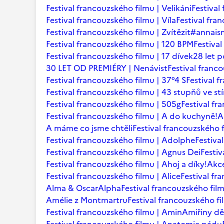
Festival francouzského filmu | Velikáni
Festival
Festival francouzského filmu | Víla
Festival fr
Festival francouzského filmu | Zvítězit
#annaism
Festival francouzského filmu | 120 BPM
Festiva
Festival francouzského filmu | 17 dívek
28 let p
30 LET OD PREMIÉRY | Nenávist
Festival franc
Festival francouzského filmu | 37°4 S
Festival 
Festival francouzského filmu | 43 stupňů ve st
Festival francouzského filmu | 505g
Festival fr
Festival francouzského filmu | A do kuchyně!
A
A máme co jsme chtěli
Festival francouzského f
Festival francouzského filmu | Adolphe
Festiva
Festival francouzského filmu | Agnus Dei
Festi
Festival francouzského filmu | Ahoj a díky!
Akce
Festival francouzského filmu | Alice
Festival fr
Alma & Oscar
Alpha
Festival francouzského film
Amélie z Montmartru
Festival francouzského f
Festival francouzského filmu | Amin
Amiřiny dě