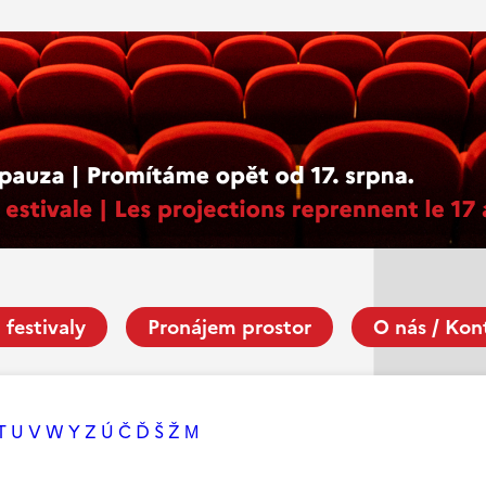
 festivaly
Pronájem prostor
O nás / Kon
T
U
V
W
Y
Z
Ú
Č
Ď
Š
Ž
М