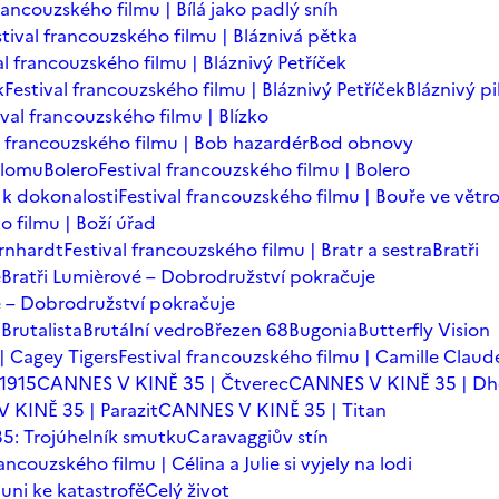
francouzského filmu | Bílá jako padlý sníh
stival francouzského filmu | Bláznivá pětka
al francouzského filmu | Bláznivý Petříček
k
Festival francouzského filmu | Bláznivý Petříček
Bláznivý pi
ival francouzského filmu | Blízko
l francouzského filmu | Bob hazardér
Bod obnovy
zlomu
Bolero
Festival francouzského filmu | Bolero
 k dokonalosti
Festival francouzského filmu | Bouře ve větr
o filmu | Boží úřad
ernhardt
Festival francouzského filmu | Bratr a sestra
Bratři
é
Bratři Lumièrové – Dobrodružství pokračuje
vé – Dobrodružství pokračuje
a
Brutalista
Brutální vedro
Březen 68
Bugonia
Butterfly Vision
| Cagey Tigers
Festival francouzského filmu | Camille Claud
 1915
CANNES V KINĚ 35 | Čtverec
CANNES V KINĚ 35 | D
 KINĚ 35 | Parazit
CANNES V KINĚ 35 | Titan
: Trojúhelník smutku
Caravaggiův stín
rancouzského filmu | Célina a Julie si vyjely na lodi
auni ke katastrofě
Celý život