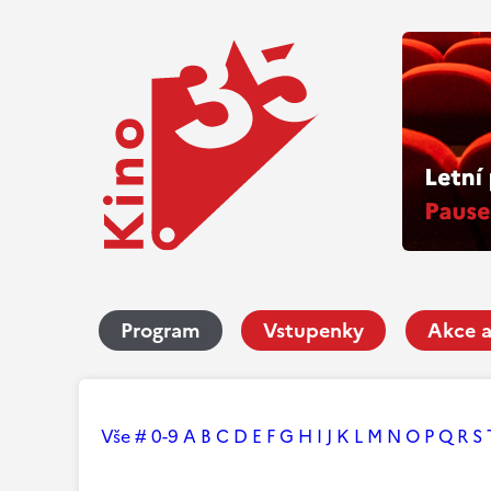
Program
Vstupenky
Akce a
Vše
#
0-9
A
B
C
D
E
F
G
H
I
J
K
L
M
N
O
P
Q
R
S