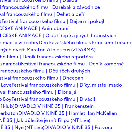
stival francouzského filmu | Dalida
al francouzského filmu | Darebák a závodnice
val francouzského filmu | Dehet a peří
t
Festival francouzského filmu | Dejte mi pokoj!
ČESKÉ ANIMACE | Animobraní
 ČESKÉ ANIMACE | O obří řepě a jiných hrdinstvích
imaci a videohry
Den kazašského filmu s Ermekem Tursu
ných dveří: Maraton Athleticus (ZDARMA)
ého filmu | Deník francouzského reportéra
é známosti
Festival francouzského filmu | Deník komorné
 francouzského filmu | Děti těch druhých
stival francouzského filmu | Dheepan
 Love
Festival francouzského filmu | Díky, mistře Imado
ival francouzského filmu | Dior a já
o Boy
Festival francouzského filmu | Diváci!
í klub)
DIVADLO V KINĚ 35 | Frankenstein
berbatch
DIVADLO V KINĚ 35 | Hamlet: Ian McKellen
35 | Jak důležité je mít Filipa (NT Live)
 35 | Nye (NT Live)
DIVADLO V KINĚ 35 | Potvora