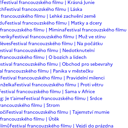
!
Festival francouzského filmu | Krásná Junie
ch
Festival francouzského filmu | Láska
l francouzského filmu | Lehké zachvění země
adu
Festival francouzského filmu | Matky a dcery
l francouzského filmu | Mimina
Festival francouzského filmu 
meriky
Festival francouzského filmu | Muž ve stínu
lèves
Festival francouzského filmu | Na počátku
estival francouzského filmu | Nedotknutelní
 francouzského filmu | O bozích a lidech
estival francouzského filmu | Obchod pro sebevrahy
val francouzského filmu | Panika v městečku
n
Festival francouzského filmu | Pravidelní milenci
anželka
Festival francouzského filmu | Proti větru
Festival francouzského filmu | Sama v Africe
: Je t’aime
Festival francouzského filmu | Srdce
 francouzského filmu | Strom
oči
Festival francouzského filmu | Tajemství mumie
l francouzského filmu | Útěk
filmů
Festival francouzského filmu | Vejdi do prázdna