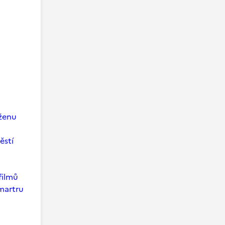
 ženu
ěstí
filmů
martru