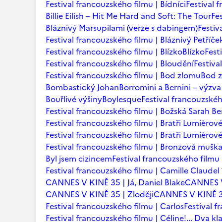
Festival francouzského filmu | Bídníci
Festival 
Billie Eilish – Hit Me Hard and Soft: The Tour
Fe
Bláznivý Marsupilami (verze s dabingem)
Festiv
Festival francouzského filmu | Bláznivý Petříče
Festival francouzského filmu | Blízko
Blízko
Fest
Festival francouzského filmu | Bloudění
Festiva
Festival francouzského filmu | Bod zlomu
Bod 
Bombastický Johan
Borromini a Bernini – výzva
Bouřlivé výšiny
Boylesque
Festival francouzskéh
Festival francouzského filmu | Božská Sarah B
Festival francouzského filmu | Bratři Lumièrov
Festival francouzského filmu | Bratři Lumièro
Festival francouzského filmu | Bronzová mušk
Byl jsem cizincem
Festival francouzského filmu 
Festival francouzského filmu | Camille Claudel
CANNES V KINĚ 35 | Já, Daniel Blake
CANNES V
CANNES V KINĚ 35 | Zloději
CANNES V KINĚ 35
Festival francouzského filmu | Carlos
Festival f
Festival francouzského filmu | Céline!... Dva kl