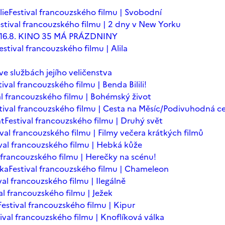
lie
Festival francouzského filmu | Svobodní
stival francouzského filmu | 2 dny v New Yorku
 - 16.8. KINO 35 MÁ PRÁZDNINY
estival francouzského filmu | Alila
 ve službách jejího veličenstva
tival francouzského filmu | Benda Bilili!
al francouzského filmu | Bohémský život
tival francouzského filmu | Cesta na Měsíc/Podivuhodná c
nt
Festival francouzského filmu | Druhý svět
ival francouzského filmu | Filmy večera krátkých filmů
ival francouzského filmu | Hebká kůže
l francouzského filmu | Herečky na scénu!
ska
Festival francouzského filmu | Chameleon
val francouzského filmu | Ilegálně
al francouzského filmu | Ježek
Festival francouzského filmu | Kipur
ival francouzského filmu | Knoflíková válka