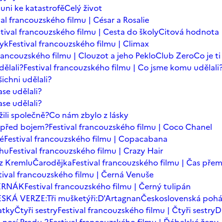
auni ke katastrofě
Celý život
val francouzského filmu | César a Rosalie
tival francouzského filmu | Cesta do školy
Citová hodnota
zyk
Festival francouzského filmu | Climax
francouzského filmu | Clouzot a jeho Peklo
Club Zero
Co je t
dělali?
Festival francouzského filmu | Co jsme komu udělali
ichni udělali?
se udělali?
se udělali?
ili společně?
Co nám zbylo z lásky
t před bojem?
Festival francouzského filmu | Coco Chanel
dé
Festival francouzského filmu | Copacabana
chu
Festival francouzského filmu | Crazy Hair
z Kremlu
Čarodějka
Festival francouzského filmu | Čas přem
tival francouzského filmu | Černá Venuše
ERNÁK
Festival francouzského filmu | Černý tulipán
SKÁ VERZE:Tři mušketýři:D'Artagnan
Československá poh
atky
Čtyři sestry
Festival francouzského filmu | Čtyři sestry
D