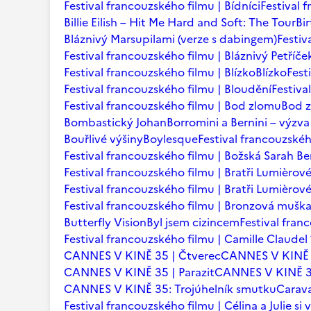
Festival francouzského filmu | Bídníci
Festival 
Billie Eilish – Hit Me Hard and Soft: The Tour
Bi
Bláznivý Marsupilami (verze s dabingem)
Festiv
Festival francouzského filmu | Bláznivý Petříče
Festival francouzského filmu | Blízko
Blízko
Fest
Festival francouzského filmu | Bloudění
Festiva
Festival francouzského filmu | Bod zlomu
Bod 
Bombastický Johan
Borromini a Bernini – výzva
Bouřlivé výšiny
Boylesque
Festival francouzskéh
Festival francouzského filmu | Božská Sarah B
Festival francouzského filmu | Bratři Lumièrov
Festival francouzského filmu | Bratři Lumièro
Festival francouzského filmu | Bronzová mušk
Butterfly Vision
Byl jsem cizincem
Festival fran
Festival francouzského filmu | Camille Claudel
CANNES V KINĚ 35 | Čtverec
CANNES V KINĚ 
CANNES V KINĚ 35 | Parazit
CANNES V KINĚ 35
CANNES V KINĚ 35: Trojúhelník smutku
Carava
Festival francouzského filmu | Célina a Julie si v