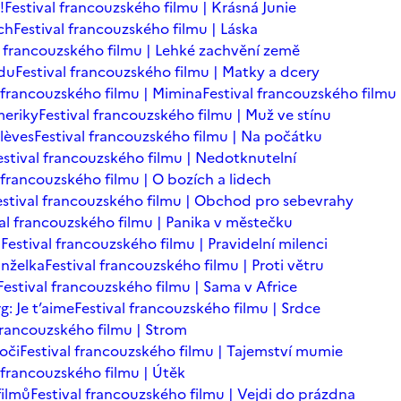
!
Festival francouzského filmu | Krásná Junie
ch
Festival francouzského filmu | Láska
l francouzského filmu | Lehké zachvění země
adu
Festival francouzského filmu | Matky a dcery
l francouzského filmu | Mimina
Festival francouzského filmu 
meriky
Festival francouzského filmu | Muž ve stínu
lèves
Festival francouzského filmu | Na počátku
estival francouzského filmu | Nedotknutelní
 francouzského filmu | O bozích a lidech
estival francouzského filmu | Obchod pro sebevrahy
val francouzského filmu | Panika v městečku
n
Festival francouzského filmu | Pravidelní milenci
anželka
Festival francouzského filmu | Proti větru
Festival francouzského filmu | Sama v Africe
: Je t’aime
Festival francouzského filmu | Srdce
 francouzského filmu | Strom
oči
Festival francouzského filmu | Tajemství mumie
l francouzského filmu | Útěk
filmů
Festival francouzského filmu | Vejdi do prázdna