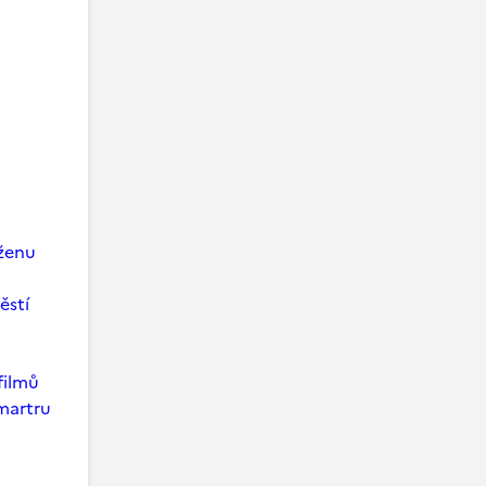
 ženu
ěstí
filmů
martru