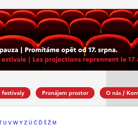
 festivaly
Pronájem prostor
O nás / Kon
T
U
V
W
Y
Z
Ú
Č
Ď
Š
Ž
М