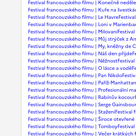
Festival francouzského filmu | Konečně neděle
Festival francouzského filmu | Kuře na švestká
Festival francouzského filmu | Le Havre
Festiva
Festival francouzského filmu | Loni v Marienb
Festival francouzského filmu | Milovaní
Festiva
Festival francouzského filmu | Můj strýček z A
Festival francouzského filmu | My, kněžny de C
Festival francouzského filmu | Náš den přijde
F
Festival francouzského filmu | Něžnost
Festival
Festival francouzského filmu | O lásce a vodě
F
Festival francouzského filmu | Pan Nikdo
Festi
Festival francouzského filmu | Paříž-Manhatta
Festival francouzského filmu | Profesionální m
Festival francouzského filmu | Rabínův kocour
Festival francouzského filmu | Serge Gainsbourg
Festival francouzského filmu | Stažení
Festival
Festival francouzského filmu | Široce otevřené 
Festival francouzského filmu | Tomboy
Festiva
Festival francouzského filmu | Večer krátkých 