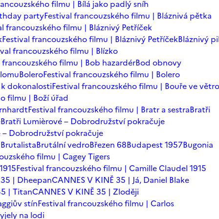
francouzského filmu | Bílá jako padlý sníh
rthday party
Festival francouzského filmu | Bláznivá pětka
al francouzského filmu | Bláznivý Petříček
k
Festival francouzského filmu | Bláznivý Petříček
Bláznivý pi
ival francouzského filmu | Blízko
l francouzského filmu | Bob hazardér
Bod obnovy
zlomu
Bolero
Festival francouzského filmu | Bolero
 k dokonalosti
Festival francouzského filmu | Bouře ve větr
o filmu | Boží úřad
ernhardt
Festival francouzského filmu | Bratr a sestra
Bratři
é
Bratři Lumièrové – Dobrodružství pokračuje
vé – Dobrodružství pokračuje
a
Brutalista
Brutální vedro
Březen 68
Budapest 1957
Bugonia
couzského filmu | Cagey Tigers
 1915
Festival francouzského filmu | Camille Claudel 1915
35 | Dheepan
CANNES V KINĚ 35 | Já, Daniel Blake
 | Titan
CANNES V KINĚ 35 | Zloději
ggiův stín
Festival francouzského filmu | Carlos
yjely na lodi