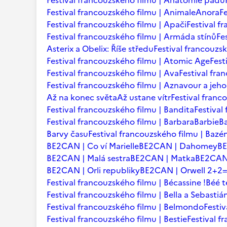
Festival francouzského filmu | Anatomie pádu
Festival francouzského filmu | Animale
Anora
F
Festival francouzského filmu | Apači
Festival f
Festival francouzského filmu | Armáda stínů
Fe
Asterix a Obelix: Říše středu
Festival francouzsk
Festival francouzského filmu | Atomic Age
Fest
Festival francouzského filmu | Ava
Festival fra
Festival francouzského filmu | Aznavour a jeho
Až na konec světa
Až ustane vítr
Festival franc
Festival francouzského filmu | Bandita
Festival
Festival francouzského filmu | Barbara
Barbie
B
Barvy času
Festival francouzského filmu | Bazé
BE2CAN | Co ví Marielle
BE2CAN | Dahomey
B
BE2CAN | Malá sestra
BE2CAN | Matka
BE2CAN 
BE2CAN | Orli republiky
BE2CAN | Orwell 2+2
Festival francouzského filmu | Bécassine !
Béé 
Festival francouzského filmu | Bella a Sebastiá
Festival francouzského filmu | Belmondo
Festi
Festival francouzského filmu | Bestie
Festival f