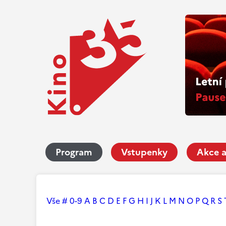
Program
Vstupenky
Akce a
Vše
#
0-9
A
B
C
D
E
F
G
H
I
J
K
L
M
N
O
P
Q
R
S