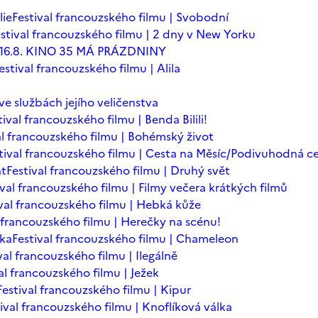
lie
Festival francouzského filmu | Svobodní
stival francouzského filmu | 2 dny v New Yorku
 - 16.8. KINO 35 MÁ PRÁZDNINY
estival francouzského filmu | Alila
 ve službách jejího veličenstva
tival francouzského filmu | Benda Bilili!
al francouzského filmu | Bohémský život
tival francouzského filmu | Cesta na Měsíc/Podivuhodná c
nt
Festival francouzského filmu | Druhý svět
ival francouzského filmu | Filmy večera krátkých filmů
ival francouzského filmu | Hebká kůže
l francouzského filmu | Herečky na scénu!
ska
Festival francouzského filmu | Chameleon
val francouzského filmu | Ilegálně
al francouzského filmu | Ježek
Festival francouzského filmu | Kipur
ival francouzského filmu | Knoflíková válka