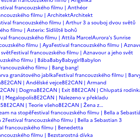
Festival francouzského filmu | Angelika
estival francouzského filmu | Anthéor
rancouzského filmu | Architekt
Architekt
stival francouzského filmu | Arthur 3 a souboj dvou světů
ého filmu | Asterix: Sídliště bohů
ival francouzského filmu | Attila Marcel
Aurora's Sunrise
ncouzského filmu | Aya
Festival francouzského filmu | Aznav
 svět
Festival francouzského filmu | Aznavour a jeho svět
ouzského filmu | Bába
Baby
Babygirl
Babylon
 francouzského filmu | Bang bang!
arva granátového jablka
Festival francouzského filmu | Barv
n
BE2CAN | Andělské vejce
BE2CAN | Armand
E2CAN | Dogma
BE2CAN | Exit 8
BE2CAN | Chlupatá rodink
| Megalopolis
BE2CAN | Nalezeno v překladu
=5
BE2CAN | Teorie všeho
BE2CAN | Žena z...
team na stopě
Festival francouzského filmu | Bella a Sebasti
n 2
Festival francouzského filmu | Bella a Sebastian 3
val francouzského filmu | Benedetta
rancouzského filmu | Bezstarostná dívka