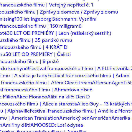
 francouzského filmu | Veřejný nepřítel č. 1
ancouzského filmu | Zprávy z domova / Zprávy z domu
issing
100 let Ingeborg Bachmann: Vysnění
l francouzského filmu | 150 miligramů
oté
30 LET OD PREMIÉRY | Leon (režisérský sestřih)
ouzského filmu | 35 panáků rumu
francouzského filmu | 4 KRÁT D
ínu
50 LET OD PREMIÉRY | Čelisti
ancouzského filmu | 9 prstů
 do kuchyně!
Festival francouzského filmu | A ELLE stvořila
ilmu | A válka je tady
Festival francouzského filmu | Adam
l francouzského filmu | Aféra Clearstream
Aftersun
Agenti št
val francouzského filmu | Ahmedova píseň
 Milion
Akce Monaco
Alibi na klíč: Den D
ancouzského filmu | Alice a starosta
Alice Guy – 13 krátkých 
u | Alphaville
Festival francouzského filmu | Amélie z Mont
ilmu | American Translation
Americký sen
Američan
Amerika
in
Amiřiny děti
AMOOSED: Losí odysea