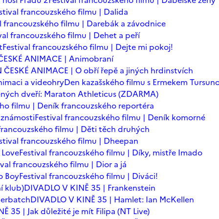
 nosí Pradu 2
Festival francouzského filmu | Ďábelské ženy
stival francouzského filmu | Dalida
al francouzského filmu | Darebák a závodnice
val francouzského filmu | Dehet a peří
t
Festival francouzského filmu | Dejte mi pokoj!
ČESKÉ ANIMACE | Animobraní
 ČESKÉ ANIMACE | O obří řepě a jiných hrdinstvích
imaci a videohry
Den kazašského filmu s Ermekem Tursu
ných dveří: Maraton Athleticus (ZDARMA)
ého filmu | Deník francouzského reportéra
é známosti
Festival francouzského filmu | Deník komorné
 francouzského filmu | Děti těch druhých
stival francouzského filmu | Dheepan
 Love
Festival francouzského filmu | Díky, mistře Imado
ival francouzského filmu | Dior a já
o Boy
Festival francouzského filmu | Diváci!
í klub)
DIVADLO V KINĚ 35 | Frankenstein
berbatch
DIVADLO V KINĚ 35 | Hamlet: Ian McKellen
35 | Jak důležité je mít Filipa (NT Live)