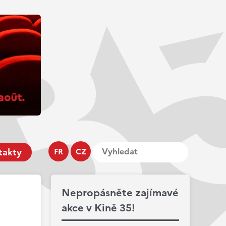
takty
FR
CZ
Nepropásněte zajímavé
akce v Kině 35!