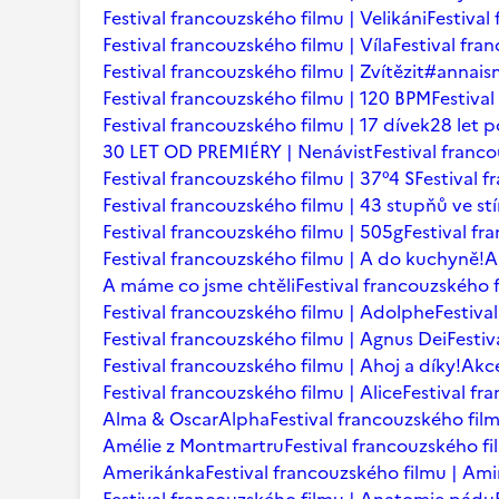
Festival francouzského filmu | Velikáni
Festival
Festival francouzského filmu | Víla
Festival fr
Festival francouzského filmu | Zvítězit
#annaism
Festival francouzského filmu | 120 BPM
Festiva
Festival francouzského filmu | 17 dívek
28 let p
30 LET OD PREMIÉRY | Nenávist
Festival franc
Festival francouzského filmu | 37°4 S
Festival 
Festival francouzského filmu | 43 stupňů ve st
Festival francouzského filmu | 505g
Festival fr
Festival francouzského filmu | A do kuchyně!
A
A máme co jsme chtěli
Festival francouzského f
Festival francouzského filmu | Adolphe
Festiva
Festival francouzského filmu | Agnus Dei
Festi
Festival francouzského filmu | Ahoj a díky!
Akce
Festival francouzského filmu | Alice
Festival fr
Alma & Oscar
Alpha
Festival francouzského film
Amélie z Montmartru
Festival francouzského f
Amerikánka
Festival francouzského filmu | Am