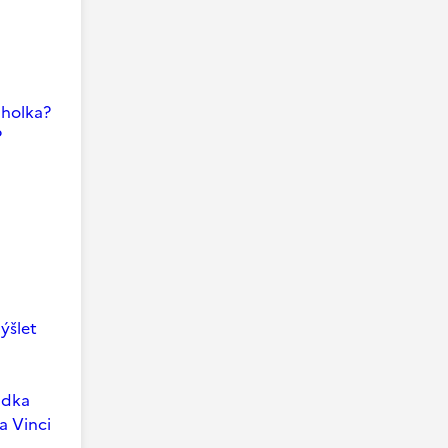
i holka?
?
ýšlet
ádka
a Vinci