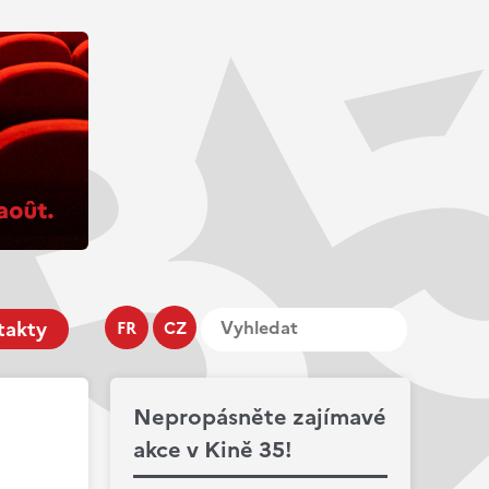
takty
FR
CZ
Nepropásněte zajímavé
akce v Kině 35!