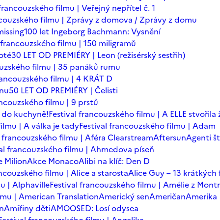
 francouzského filmu | Veřejný nepřítel č. 1
ancouzského filmu | Zprávy z domova / Zprávy z domu
issing
100 let Ingeborg Bachmann: Vysnění
l francouzského filmu | 150 miligramů
oté
30 LET OD PREMIÉRY | Leon (režisérský sestřih)
ouzského filmu | 35 panáků rumu
francouzského filmu | 4 KRÁT D
ínu
50 LET OD PREMIÉRY | Čelisti
ancouzského filmu | 9 prstů
 do kuchyně!
Festival francouzského filmu | A ELLE stvořila
ilmu | A válka je tady
Festival francouzského filmu | Adam
l francouzského filmu | Aféra Clearstream
Aftersun
Agenti št
val francouzského filmu | Ahmedova píseň
 Milion
Akce Monaco
Alibi na klíč: Den D
ancouzského filmu | Alice a starosta
Alice Guy – 13 krátkých 
u | Alphaville
Festival francouzského filmu | Amélie z Mont
ilmu | American Translation
Americký sen
Američan
Amerika
in
Amiřiny děti
AMOOSED: Losí odysea