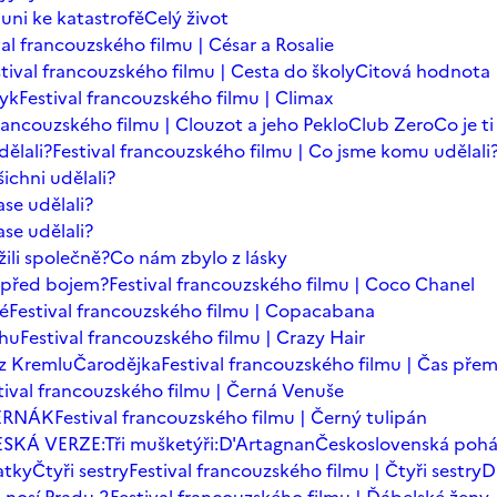
auni ke katastrofě
Celý život
val francouzského filmu | César a Rosalie
tival francouzského filmu | Cesta do školy
Citová hodnota
zyk
Festival francouzského filmu | Climax
francouzského filmu | Clouzot a jeho Peklo
Club Zero
Co je t
dělali?
Festival francouzského filmu | Co jsme komu udělali
ichni udělali?
se udělali?
se udělali?
ili společně?
Co nám zbylo z lásky
t před bojem?
Festival francouzského filmu | Coco Chanel
dé
Festival francouzského filmu | Copacabana
chu
Festival francouzského filmu | Crazy Hair
z Kremlu
Čarodějka
Festival francouzského filmu | Čas přem
tival francouzského filmu | Černá Venuše
ERNÁK
Festival francouzského filmu | Černý tulipán
SKÁ VERZE:Tři mušketýři:D'Artagnan
Československá poh
atky
Čtyři sestry
Festival francouzského filmu | Čtyři sestry
D