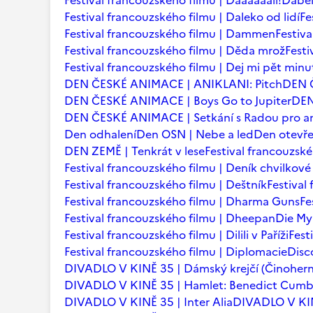
Festival francouzského filmu | Daaaaaalí!
Ďábel
Festival francouzského filmu | Daleko od lidí
Fe
Festival francouzského filmu | Dammen
Festiv
Festival francouzského filmu | Děda mrož
Festi
Festival francouzského filmu | Dej mi pět minu
DEN ČESKÉ ANIMACE | ANIKLANI: Pitch
DEN 
DEN ČESKÉ ANIMACE | Boys Go to Jupiter
DEN
DEN ČESKÉ ANIMACE | Setkání s Radou pro an
Den odhalení
Den OSN | Nebe a led
Den otevře
DEN ZEMĚ | Tenkrát v lese
Festival francouzsk
Festival francouzského filmu | Deník chvilkov
Festival francouzského filmu | Deštník
Festival
Festival francouzského filmu | Dharma Guns
Fe
Festival francouzského filmu | Dheepan
Die My
Festival francouzského filmu | Dilili v Paříži
Fest
Festival francouzského filmu | Diplomacie
Disc
DIVADLO V KINĚ 35 | Dámský krejčí (Činohern
DIVADLO V KINĚ 35 | Hamlet: Benedict Cum
DIVADLO V KINĚ 35 | Inter Alia
DIVADLO V KINĚ 