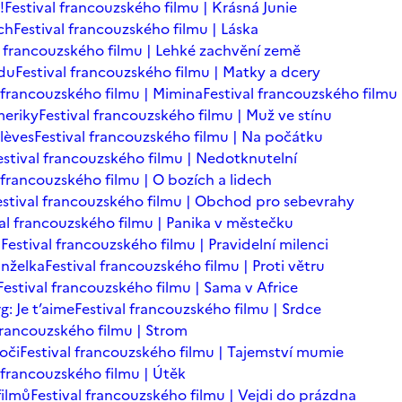
!
Festival francouzského filmu | Krásná Junie
ch
Festival francouzského filmu | Láska
l francouzského filmu | Lehké zachvění země
adu
Festival francouzského filmu | Matky a dcery
l francouzského filmu | Mimina
Festival francouzského filmu 
meriky
Festival francouzského filmu | Muž ve stínu
lèves
Festival francouzského filmu | Na počátku
estival francouzského filmu | Nedotknutelní
 francouzského filmu | O bozích a lidech
estival francouzského filmu | Obchod pro sebevrahy
val francouzského filmu | Panika v městečku
n
Festival francouzského filmu | Pravidelní milenci
anželka
Festival francouzského filmu | Proti větru
Festival francouzského filmu | Sama v Africe
: Je t’aime
Festival francouzského filmu | Srdce
 francouzského filmu | Strom
oči
Festival francouzského filmu | Tajemství mumie
l francouzského filmu | Útěk
filmů
Festival francouzského filmu | Vejdi do prázdna