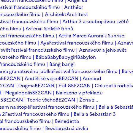
Festival francouzského filmu | Angelika
estival francouzského filmu | Anthéor
rancouzského filmu | Architekt
Architekt
stival francouzského filmu | Arthur 3 a souboj dvou světů
ého filmu | Asterix: Sídliště bohů
ival francouzského filmu | Attila Marcel
Aurora's Sunrise
ncouzského filmu | Aya
Festival francouzského filmu | Aznav
 svět
Festival francouzského filmu | Aznavour a jeho svět
ouzského filmu | Bába
Baby
Babygirl
Babylon
 francouzského filmu | Bang bang!
arva granátového jablka
Festival francouzského filmu | Barv
n
BE2CAN | Andělské vejce
BE2CAN | Armand
E2CAN | Dogma
BE2CAN | Exit 8
BE2CAN | Chlupatá rodink
| Megalopolis
BE2CAN | Nalezeno v překladu
=5
BE2CAN | Teorie všeho
BE2CAN | Žena z...
team na stopě
Festival francouzského filmu | Bella a Sebasti
n 2
Festival francouzského filmu | Bella a Sebastian 3
val francouzského filmu | Benedetta
rancouzského filmu | Bezstarostná dívka