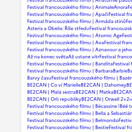
Festival francouzského filmu | Anatomie pádu
Festival francouzského filmu | Animale
Anora
F
Festival francouzského filmu | Apači
Festival f
Festival francouzského filmu | Armáda stínů
Fe
Asterix a Obelix: Říše středu
Festival francouzsk
Festival francouzského filmu | Atomic Age
Fest
Festival francouzského filmu | Ava
Festival fra
Festival francouzského filmu | Aznavour a jeho
Až na konec světa
Až ustane vítr
Festival franc
Festival francouzského filmu | Bandita
Festival
Festival francouzského filmu | Barbara
Barbie
B
Barvy času
Festival francouzského filmu | Bazé
BE2CAN | Co ví Marielle
BE2CAN | Dahomey
B
BE2CAN | Malá sestra
BE2CAN | Matka
BE2CAN 
BE2CAN | Orli republiky
BE2CAN | Orwell 2+2
Festival francouzského filmu | Bécassine !
Béé 
Festival francouzského filmu | Bella a Sebastiá
Festival francouzského filmu | Belmondo
Festi
Festival francouzského filmu | Bestie
Festival f