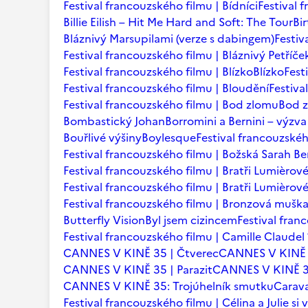
Festival francouzského filmu | Bídníci
Festival 
Billie Eilish – Hit Me Hard and Soft: The Tour
Bi
Bláznivý Marsupilami (verze s dabingem)
Festiv
Festival francouzského filmu | Bláznivý Petříče
Festival francouzského filmu | Blízko
Blízko
Fest
Festival francouzského filmu | Bloudění
Festiva
Festival francouzského filmu | Bod zlomu
Bod 
Bombastický Johan
Borromini a Bernini – výzva
Bouřlivé výšiny
Boylesque
Festival francouzskéh
Festival francouzského filmu | Božská Sarah B
Festival francouzského filmu | Bratři Lumièrov
Festival francouzského filmu | Bratři Lumièro
Festival francouzského filmu | Bronzová mušk
Butterfly Vision
Byl jsem cizincem
Festival fran
Festival francouzského filmu | Camille Claudel
CANNES V KINĚ 35 | Čtverec
CANNES V KINĚ 
CANNES V KINĚ 35 | Parazit
CANNES V KINĚ 35
CANNES V KINĚ 35: Trojúhelník smutku
Carava
Festival francouzského filmu | Célina a Julie si v