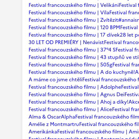
Festival francouzského filmu | Velikáni
Festival
Festival francouzského filmu | Víla
Festival fr
Festival francouzského filmu | Zvítězit
#annaism
Festival francouzského filmu | 120 BPM
Festiva
Festival francouzského filmu | 17 dívek
28 let p
30 LET OD PREMIÉRY | Nenávist
Festival franc
Festival francouzského filmu | 37°4 S
Festival 
Festival francouzského filmu | 43 stupňů ve st
Festival francouzského filmu | 505g
Festival fr
Festival francouzského filmu | A do kuchyně!
A
A máme co jsme chtěli
Festival francouzského f
Festival francouzského filmu | Adolphe
Festiva
Festival francouzského filmu | Agnus Dei
Festi
Festival francouzského filmu | Ahoj a díky!
Akce
Festival francouzského filmu | Alice
Festival fr
Alma & Oscar
Alpha
Festival francouzského film
Amélie z Montmartru
Festival francouzského f
Amerikánka
Festival francouzského filmu | Am