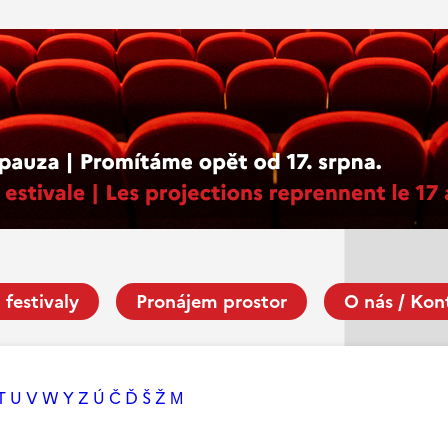
 festivaly
Pronájem prostor
O nás / Kon
T
U
V
W
Y
Z
Ú
Č
Ď
Š
Ž
М