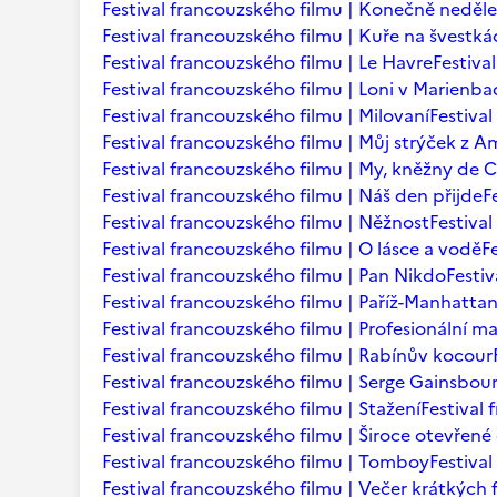
Festival francouzského filmu | Konečně neděle
Festival francouzského filmu | Kuře na švestká
Festival francouzského filmu | Le Havre
Festiva
Festival francouzského filmu | Loni v Marienb
Festival francouzského filmu | Milovaní
Festiva
Festival francouzského filmu | Můj strýček z A
Festival francouzského filmu | My, kněžny de C
Festival francouzského filmu | Náš den přijde
F
Festival francouzského filmu | Něžnost
Festival
Festival francouzského filmu | O lásce a vodě
F
Festival francouzského filmu | Pan Nikdo
Festi
Festival francouzského filmu | Paříž-Manhatta
Festival francouzského filmu | Profesionální m
Festival francouzského filmu | Rabínův kocour
Festival francouzského filmu | Serge Gainsbourg
Festival francouzského filmu | Stažení
Festival
Festival francouzského filmu | Široce otevřené 
Festival francouzského filmu | Tomboy
Festiva
Festival francouzského filmu | Večer krátkých 