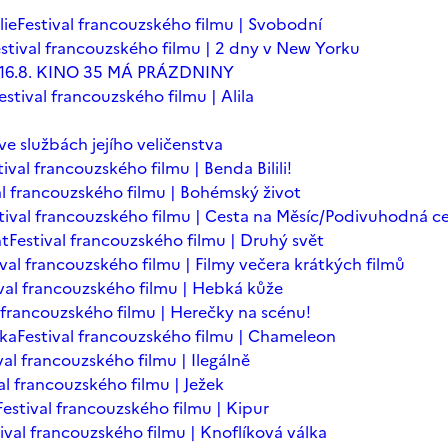
lie
Festival francouzského filmu | Svobodní
stival francouzského filmu | 2 dny v New Yorku
 - 16.8. KINO 35 MÁ PRÁZDNINY
estival francouzského filmu | Alila
 ve službách jejího veličenstva
tival francouzského filmu | Benda Bilili!
al francouzského filmu | Bohémský život
tival francouzského filmu | Cesta na Měsíc/Podivuhodná c
nt
Festival francouzského filmu | Druhý svět
ival francouzského filmu | Filmy večera krátkých filmů
ival francouzského filmu | Hebká kůže
l francouzského filmu | Herečky na scénu!
ska
Festival francouzského filmu | Chameleon
val francouzského filmu | Ilegálně
al francouzského filmu | Ježek
Festival francouzského filmu | Kipur
ival francouzského filmu | Knoflíková válka