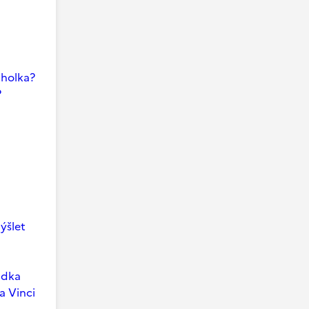
i holka?
?
ýšlet
ádka
a Vinci