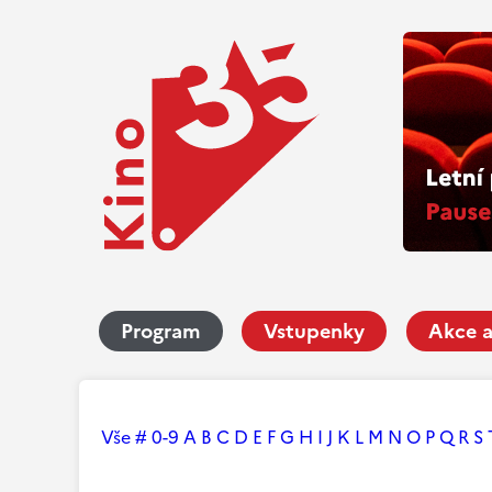
Program
Vstupenky
Akce a
Vše
#
0-9
A
B
C
D
E
F
G
H
I
J
K
L
M
N
O
P
Q
R
S