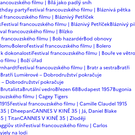
francouzského filmu | Bílá jako padlý sníh
rthday party
Festival francouzského filmu | Bláznivá pětka
al francouzského filmu | Bláznivý Petříček
k
Festival francouzského filmu | Bláznivý Petříček
Bláznivý pi
ival francouzského filmu | Blízko
l francouzského filmu | Bob hazardér
Bod obnovy
zlomu
Bolero
Festival francouzského filmu | Bolero
 k dokonalosti
Festival francouzského filmu | Bouře ve větr
o filmu | Boží úřad
ernhardt
Festival francouzského filmu | Bratr a sestra
Bratři
é
Bratři Lumièrové – Dobrodružství pokračuje
vé – Dobrodružství pokračuje
a
Brutalista
Brutální vedro
Březen 68
Budapest 1957
Bugonia
couzského filmu | Cagey Tigers
 1915
Festival francouzského filmu | Camille Claudel 1915
35 | Dheepan
CANNES V KINĚ 35 | Já, Daniel Blake
 | Titan
CANNES V KINĚ 35 | Zloději
ggiův stín
Festival francouzského filmu | Carlos
yjely na lodi