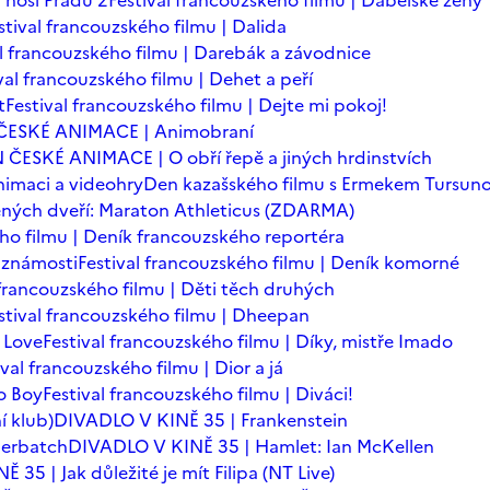
 nosí Pradu 2
Festival francouzského filmu | Ďábelské ženy
stival francouzského filmu | Dalida
al francouzského filmu | Darebák a závodnice
val francouzského filmu | Dehet a peří
t
Festival francouzského filmu | Dejte mi pokoj!
ČESKÉ ANIMACE | Animobraní
 ČESKÉ ANIMACE | O obří řepě a jiných hrdinstvích
imaci a videohry
Den kazašského filmu s Ermekem Tursu
ných dveří: Maraton Athleticus (ZDARMA)
ého filmu | Deník francouzského reportéra
é známosti
Festival francouzského filmu | Deník komorné
 francouzského filmu | Děti těch druhých
stival francouzského filmu | Dheepan
 Love
Festival francouzského filmu | Díky, mistře Imado
ival francouzského filmu | Dior a já
o Boy
Festival francouzského filmu | Diváci!
í klub)
DIVADLO V KINĚ 35 | Frankenstein
berbatch
DIVADLO V KINĚ 35 | Hamlet: Ian McKellen
35 | Jak důležité je mít Filipa (NT Live)