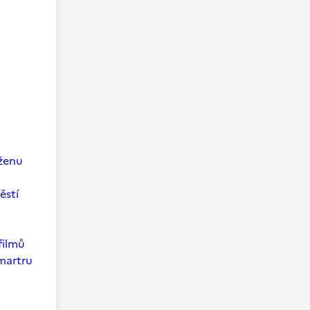
 ženu
ěstí
filmů
martru