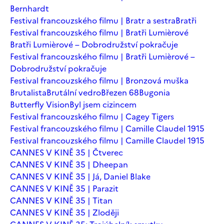
Bernhardt
Festival francouzského filmu | Bratr a sestra
Bratři
Festival francouzského filmu | Bratři Lumièrové
Bratři Lumièrové – Dobrodružství pokračuje
Festival francouzského filmu | Bratři Lumièrové –
Dobrodružství pokračuje
Festival francouzského filmu | Bronzová muška
Brutalista
Brutální vedro
Březen 68
Bugonia
Butterfly Vision
Byl jsem cizincem
Festival francouzského filmu | Cagey Tigers
Festival francouzského filmu | Camille Claudel 1915
Festival francouzského filmu | Camille Claudel 1915
CANNES V KINĚ 35 | Čtverec
CANNES V KINĚ 35 | Dheepan
CANNES V KINĚ 35 | Já, Daniel Blake
CANNES V KINĚ 35 | Parazit
CANNES V KINĚ 35 | Titan
CANNES V KINĚ 35 | Zloději