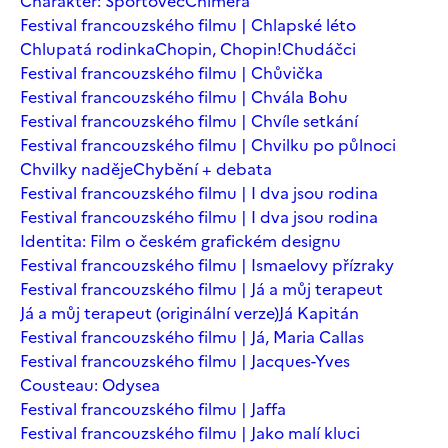
Charakter: Sportovec
Chiméra
Festival francouzského filmu | Chlapské léto
Chlupatá rodinka
Chopin, Chopin!
Chudáčci
Festival francouzského filmu | Chůvička
Festival francouzského filmu | Chvála Bohu
Festival francouzského filmu | Chvíle setkání
Festival francouzského filmu | Chvilku po půlnoci
Chvilky naděje
Chybění + debata
Festival francouzského filmu | I dva jsou rodina
Festival francouzského filmu | I dva jsou rodina
Identita: Film o českém grafickém designu
Festival francouzského filmu | Ismaelovy přízraky
Festival francouzského filmu | Já a můj terapeut
Já a můj terapeut (originální verze)
Já Kapitán
Festival francouzského filmu | Já, Maria Callas
Festival francouzského filmu | Jacques-Yves
Cousteau: Odysea
Festival francouzského filmu | Jaffa
Festival francouzského filmu | Jako malí kluci