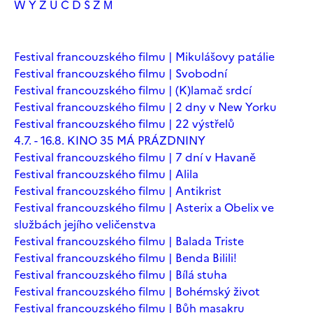
W
Y
Z
Ú
Č
Ď
Š
Ž
М
Festival francouzského filmu | Mikulášovy patálie
Festival francouzského filmu | Svobodní
Festival francouzského filmu | (K)lamač srdcí
Festival francouzského filmu | 2 dny v New Yorku
Festival francouzského filmu | 22 výstřelů
4.7. - 16.8. KINO 35 MÁ PRÁZDNINY
Festival francouzského filmu | 7 dní v Havaně
Festival francouzského filmu | Alila
Festival francouzského filmu | Antikrist
Festival francouzského filmu | Asterix a Obelix ve
službách jejího veličenstva
Festival francouzského filmu | Balada Triste
Festival francouzského filmu | Benda Bilili!
Festival francouzského filmu | Bílá stuha
Festival francouzského filmu | Bohémský život
Festival francouzského filmu | Bůh masakru