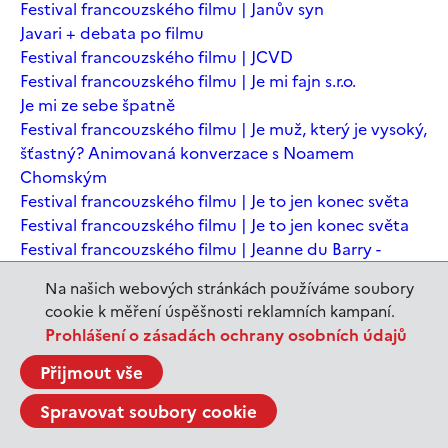
Festival francouzského filmu | Janův syn
Javari + debata po filmu
Festival francouzského filmu | JCVD
Festival francouzského filmu | Je mi fajn s.r.o.
Je mi ze sebe špatně
Festival francouzského filmu | Je muž, který je vysoký,
šťastný? Animovaná konverzace s Noamem
Chomským
Festival francouzského filmu | Je to jen konec světa
Festival francouzského filmu | Je to jen konec světa
Festival francouzského filmu | Jeanne du Barry -
Králova milenka
Na našich webových stránkách používáme soubory
Jeanne du Barry – Králova milenka
cookie k měření úspěšnosti reklamních kampaní.
JEDEN SVĚT | Alláh není povinen
Prohlášení o zásadách ochrany osobních údajů
JEDEN SVĚT | Až mě zabásnou
JEDEN SVĚT | Carmela a ti, co prochází
Přijmout vše
JEDEN SVĚT | Dítě prachu
Spravovat soubory cookie
JEDEN SVĚT | Drobná nehoda
JEDEN SVĚT | Důkazy lásky