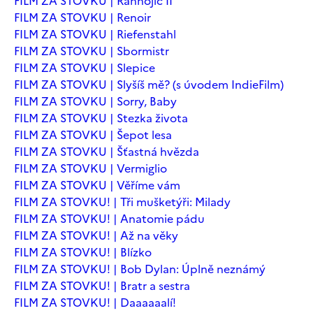
FILM ZA STOVKU | Ranhojič II
FILM ZA STOVKU | Renoir
FILM ZA STOVKU | Riefenstahl
FILM ZA STOVKU | Sbormistr
FILM ZA STOVKU | Slepice
FILM ZA STOVKU | Slyšíš mě? (s úvodem IndieFilm)
FILM ZA STOVKU | Sorry, Baby
FILM ZA STOVKU | Stezka života
FILM ZA STOVKU | Šepot lesa
FILM ZA STOVKU | Šťastná hvězda
FILM ZA STOVKU | Vermiglio
FILM ZA STOVKU | Věříme vám
FILM ZA STOVKU! | Tři mušketýři: Milady
FILM ZA STOVKU! | Anatomie pádu
FILM ZA STOVKU! | Až na věky
FILM ZA STOVKU! | Blízko
FILM ZA STOVKU! | Bob Dylan: Úplně neznámý
FILM ZA STOVKU! | Bratr a sestra
FILM ZA STOVKU! | Daaaaaalí!