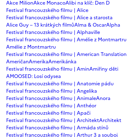
Akce Milion
Akce Monaco
Alibi na klíč: Den D
Festival francouzského filmu | Alice
Festival francouzského filmu | Alice a starosta
Alice Guy – 13 krátkých filmů
Alma & Oscar
Alpha
Festival francouzského filmu | Alphaville
Festival francouzského filmu | Amélie z Montmartru
Amélie z Montmartru
Festival francouzského filmu | American Translation
Američan
Amerika
Amerikánka
Festival francouzského filmu | Amin
Amiřiny děti
AMOOSED: Losí odysea
Festival francouzského filmu | Anatomie pádu
Festival francouzského filmu | Angelika
Festival francouzského filmu | Animale
Anora
Festival francouzského filmu | Anthéor
Festival francouzského filmu | Apači
Festival francouzského filmu | Architekt
Architekt
Festival francouzského filmu | Armáda stínů
Festival francouzského filmu | Arthur 3 a souboj