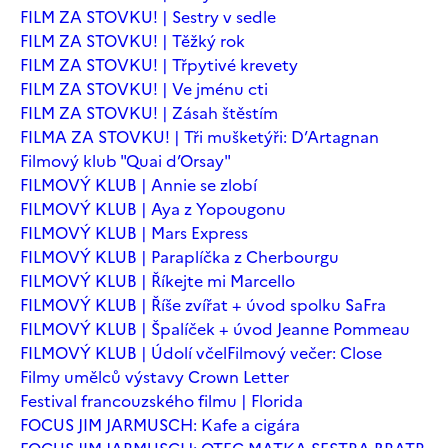
FILM ZA STOVKU! | Sestry v sedle
FILM ZA STOVKU! | Těžký rok
FILM ZA STOVKU! | Třpytivé krevety
FILM ZA STOVKU! | Ve jménu cti
FILM ZA STOVKU! | Zásah štěstím
FILMA ZA STOVKU! | Tři mušketýři: D’Artagnan
Filmový klub "Quai d’Orsay"
FILMOVÝ KLUB | Annie se zlobí
FILMOVÝ KLUB | Aya z Yopougonu
FILMOVÝ KLUB | Mars Express
FILMOVÝ KLUB | Paraplíčka z Cherbourgu
FILMOVÝ KLUB | Říkejte mi Marcello
FILMOVÝ KLUB | Říše zvířat + úvod spolku SaFra
FILMOVÝ KLUB | Špalíček + úvod Jeanne Pommeau
FILMOVÝ KLUB | Údolí včel
Filmový večer: Close
Filmy umělců výstavy Crown Letter
Festival francouzského filmu | Florida
FOCUS JIM JARMUSCH: Kafe a cigára