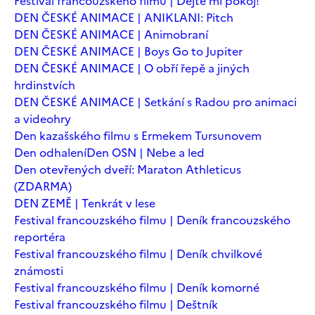
Festival francouzského filmu | Dejte mi pokoj!
DEN ČESKÉ ANIMACE | ANIKLANI: Pitch
DEN ČESKÉ ANIMACE | Animobraní
DEN ČESKÉ ANIMACE | Boys Go to Jupiter
DEN ČESKÉ ANIMACE | O obří řepě a jiných
hrdinstvích
DEN ČESKÉ ANIMACE | Setkání s Radou pro animaci
a videohry
Den kazašského filmu s Ermekem Tursunovem
Den odhalení
Den OSN | Nebe a led
Den otevřených dveří: Maraton Athleticus
(ZDARMA)
DEN ZEMĚ | Tenkrát v lese
Festival francouzského filmu | Deník francouzského
reportéra
Festival francouzského filmu | Deník chvilkové
známosti
Festival francouzského filmu | Deník komorné
Festival francouzského filmu | Deštník