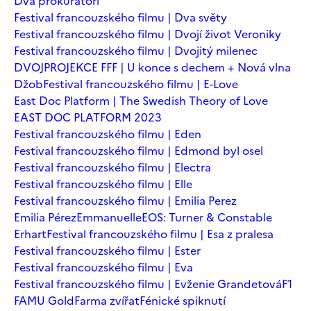
Dva prokurátoři
Festival francouzského filmu | Dva světy
Festival francouzského filmu | Dvojí život Veroniky
Festival francouzského filmu | Dvojitý milenec
DVOJPROJEKCE FFF | U konce s dechem + Nová vlna
Džob
Festival francouzského filmu | E-Love
East Doc Platform | The Swedish Theory of Love
EAST DOC PLATFORM 2023
Festival francouzského filmu | Eden
Festival francouzského filmu | Edmond byl osel
Festival francouzského filmu | Electra
Festival francouzského filmu | Elle
Festival francouzského filmu | Emilia Perez
Emilia Pérez
Emmanuelle
EOS: Turner & Constable
Erhart
Festival francouzského filmu | Esa z pralesa
Festival francouzského filmu | Ester
Festival francouzského filmu | Eva
Festival francouzského filmu | Evženie Grandetová
F1
FAMU Gold
Farma zvířat
Fénické spiknutí