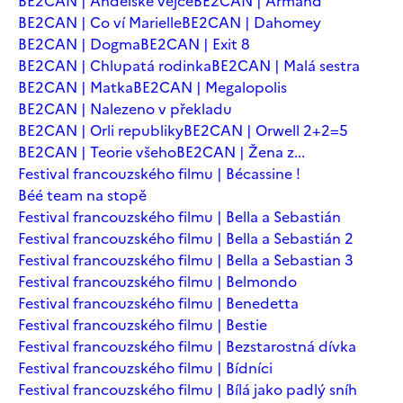
BE2CAN | Andělské vejce
BE2CAN | Armand
BE2CAN | Co ví Marielle
BE2CAN | Dahomey
BE2CAN | Dogma
BE2CAN | Exit 8
BE2CAN | Chlupatá rodinka
BE2CAN | Malá sestra
BE2CAN | Matka
BE2CAN | Megalopolis
BE2CAN | Nalezeno v překladu
BE2CAN | Orli republiky
BE2CAN | Orwell 2+2=5
BE2CAN | Teorie všeho
BE2CAN | Žena z...
Festival francouzského filmu | Bécassine !
Béé team na stopě
Festival francouzského filmu | Bella a Sebastián
Festival francouzského filmu | Bella a Sebastián 2
Festival francouzského filmu | Bella a Sebastian 3
Festival francouzského filmu | Belmondo
Festival francouzského filmu | Benedetta
Festival francouzského filmu | Bestie
Festival francouzského filmu | Bezstarostná dívka
Festival francouzského filmu | Bídníci
Festival francouzského filmu | Bílá jako padlý sníh