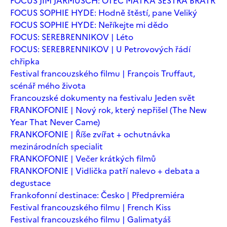
FOCUS JIM JARMUSCH: OTEC MATKA SESTRA BRATR
FOCUS SOPHIE HYDE: Hodně štěstí, pane Veliký
FOCUS SOPHIE HYDE: Neříkejte mi dědo
FOCUS: SEREBRENNIKOV | Léto
FOCUS: SEREBRENNIKOV | U Petrovových řádí
chřipka
Festival francouzského filmu | François Truffaut,
scénář mého života
Francouzské dokumenty na festivalu Jeden svět
FRANKOFONIE | Nový rok, který nepřišel (The New
Year That Never Came)
FRANKOFONIE | Říše zvířat + ochutnávka
mezinárodních specialit
FRANKOFONIE | Večer krátkých filmů
FRANKOFONIE | Vidlička patří nalevo + debata a
degustace
Frankofonní destinace: Česko | Předpremiéra
Festival francouzského filmu | French Kiss
Festival francouzského filmu | Galimatyáš