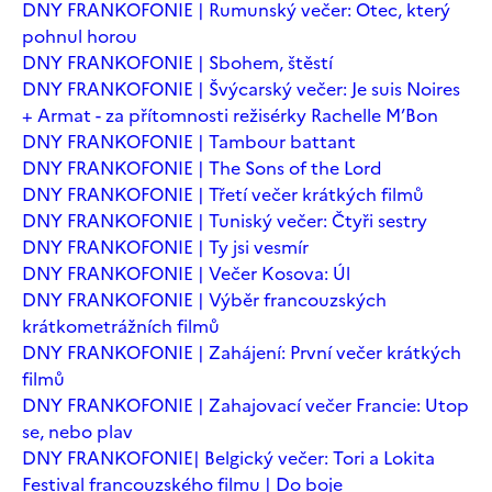
DNY FRANKOFONIE | Rumunský večer: Otec, který
pohnul horou
DNY FRANKOFONIE | Sbohem, štěstí
DNY FRANKOFONIE | Švýcarský večer: Je suis Noires
+ Armat - za přítomnosti režisérky Rachelle M’Bon
DNY FRANKOFONIE | Tambour battant
DNY FRANKOFONIE | The Sons of the Lord
DNY FRANKOFONIE | Třetí večer krátkých filmů
DNY FRANKOFONIE | Tuniský večer: Čtyři sestry
DNY FRANKOFONIE | Ty jsi vesmír
DNY FRANKOFONIE | Večer Kosova: Úl
DNY FRANKOFONIE | Výběr francouzských
krátkometrážních filmů
DNY FRANKOFONIE | Zahájení: První večer krátkých
filmů
DNY FRANKOFONIE | Zahajovací večer Francie: Utop
se, nebo plav
DNY FRANKOFONIE| Belgický večer: Tori a Lokita
Festival francouzského filmu | Do boje