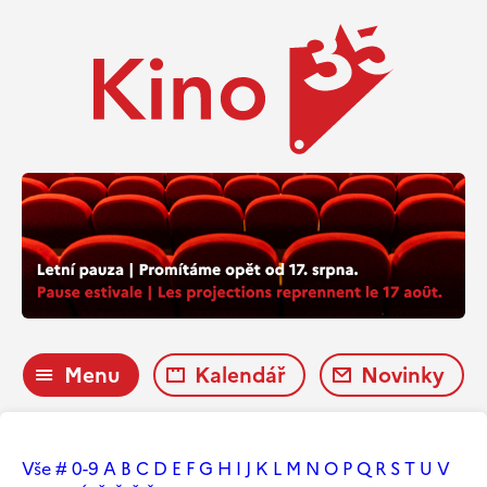
Menu
Kalendář
Novinky
Vše
#
0-9
A
B
C
D
E
F
G
H
I
J
K
L
M
N
O
P
Q
R
S
T
U
V