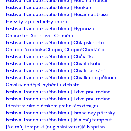
Festival francouzského filmu | Hurá na Francii
Festival francouzského filmu | Hurikán
Festival francouzského filmu | Husar na střeše
Hvězdy v poledne
Hypnóza
Festival francouzského filmu | Hypnóza
Charakter: Sportovec
Chiméra
Festival francouzského filmu | Chlapské léto
Chlupatá rodinka
Chopin, Chopin!
Chudáčci
Festival francouzského filmu | Chůvička
Festival francouzského filmu | Chvála Bohu
Festival francouzského filmu | Chvíle setkání
Festival francouzského filmu | Chvilku po půlnoci
Chvilky naděje
Chybění + debata
Festival francouzského filmu | I dva jsou rodina
Festival francouzského filmu | I dva jsou rodina
Identita: Film o českém grafickém designu
Festival francouzského filmu | Ismaelovy přízraky
Festival francouzského filmu | Já a můj terapeut
Já a můj terapeut (originální verze)
Já Kapitán