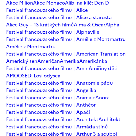
Akce Milion
Akce Monaco
Alibi na klíč: Den D
Festival francouzského filmu | Alice
Festival francouzského filmu | Alice a starosta
Alice Guy – 13 krátkých filmů
Alma & Oscar
Alpha
Festival francouzského filmu | Alphaville
Festival francouzského filmu | Amélie z Montmartru
Amélie z Montmartru
Festival francouzského filmu | American Translation
Americký sen
Američan
Amerika
Amerikánka
Festival francouzského filmu | Amin
Amiřiny děti
AMOOSED: Losí odysea
Festival francouzského filmu | Anatomie pádu
Festival francouzského filmu | Angelika
Festival francouzského filmu | Animale
Anora
Festival francouzského filmu | Anthéor
Festival francouzského filmu | Apači
Festival francouzského filmu | Architekt
Architekt
Festival francouzského filmu | Armáda stínů
Festival francouzského filmu | Arthur 3 a souboj