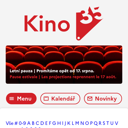
Menu
Kalendář
Novinky
Vše
#
0-9
A
B
C
D
E
F
G
H
I
J
K
L
M
N
O
P
Q
R
S
T
U
V