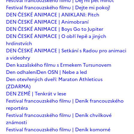
Festival francouzského filmu | Dej mi pět minut
Festival francouzského filmu | Dejte mi pokoj!
DEN ČESKÉ ANIMACE | ANIKLANI: Pitch
DEN ČESKÉ ANIMACE | Animobraní
DEN ČESKÉ ANIMACE | Boys Go to Jupiter
DEN ČESKÉ ANIMACE | O obří řepě a jiných
hrdinstvích
DEN ČESKÉ ANIMACE | Setkání s Radou pro animaci
a videohry
Den kazašského filmu s Ermekem Tursunovem
Den odhalení
Den OSN | Nebe a led
Den otevřených dveří: Maraton Athleticus
(ZDARMA)
DEN ZEMĚ | Tenkrát v lese
Festival francouzského filmu | Deník francouzského
reportéra
Festival francouzského filmu | Deník chvilkové
známosti
Festival francouzského filmu | Deník komorné