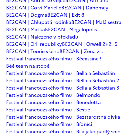
BE2CAN | Andělské vejce
BE2CAN | Armand
BE2CAN | Co ví Marielle
BE2CAN | Dahomey
BE2CAN | Dogma
BE2CAN | Exit 8
BE2CAN | Chlupatá rodinka
BE2CAN | Malá sestra
BE2CAN | Matka
BE2CAN | Megalopolis
BE2CAN | Nalezeno v překladu
BE2CAN | Orli republiky
BE2CAN | Orwell 2+2=5
BE2CAN | Teorie všeho
BE2CAN | Žena z...
Festival francouzského filmu | Bécassine !
Béé team na stopě
Festival francouzského filmu | Bella a Sebastián
Festival francouzského filmu | Bella a Sebastián 2
Festival francouzského filmu | Bella a Sebastian 3
Festival francouzského filmu | Belmondo
Festival francouzského filmu | Benedetta
Festival francouzského filmu | Bestie
Festival francouzského filmu | Bezstarostná dívka
Festival francouzského filmu | Bídníci
Festival francouzského filmu | Bílá jako padlý sníh