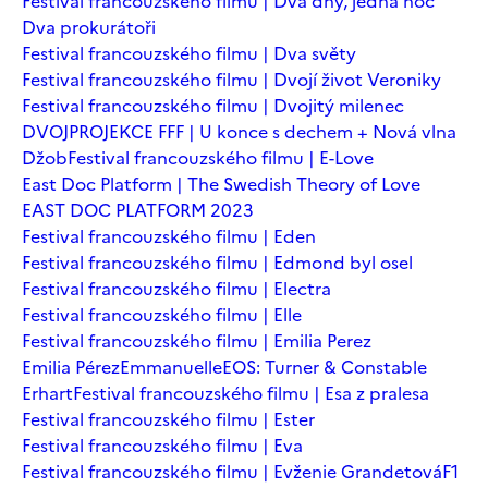
Festival francouzského filmu | Dva dny, jedna noc
Dva prokurátoři
Festival francouzského filmu | Dva světy
Festival francouzského filmu | Dvojí život Veroniky
Festival francouzského filmu | Dvojitý milenec
DVOJPROJEKCE FFF | U konce s dechem + Nová vlna
Džob
Festival francouzského filmu | E-Love
East Doc Platform | The Swedish Theory of Love
EAST DOC PLATFORM 2023
Festival francouzského filmu | Eden
Festival francouzského filmu | Edmond byl osel
Festival francouzského filmu | Electra
Festival francouzského filmu | Elle
Festival francouzského filmu | Emilia Perez
Emilia Pérez
Emmanuelle
EOS: Turner & Constable
Erhart
Festival francouzského filmu | Esa z pralesa
Festival francouzského filmu | Ester
Festival francouzského filmu | Eva
Festival francouzského filmu | Evženie Grandetová
F1