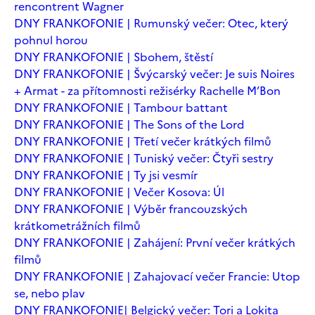
rencontrent Wagner
DNY FRANKOFONIE | Rumunský večer: Otec, který
pohnul horou
DNY FRANKOFONIE | Sbohem, štěstí
DNY FRANKOFONIE | Švýcarský večer: Je suis Noires
+ Armat - za přítomnosti režisérky Rachelle M’Bon
DNY FRANKOFONIE | Tambour battant
DNY FRANKOFONIE | The Sons of the Lord
DNY FRANKOFONIE | Třetí večer krátkých filmů
DNY FRANKOFONIE | Tuniský večer: Čtyři sestry
DNY FRANKOFONIE | Ty jsi vesmír
DNY FRANKOFONIE | Večer Kosova: Úl
DNY FRANKOFONIE | Výběr francouzských
krátkometrážních filmů
DNY FRANKOFONIE | Zahájení: První večer krátkých
filmů
DNY FRANKOFONIE | Zahajovací večer Francie: Utop
se, nebo plav
DNY FRANKOFONIE| Belgický večer: Tori a Lokita