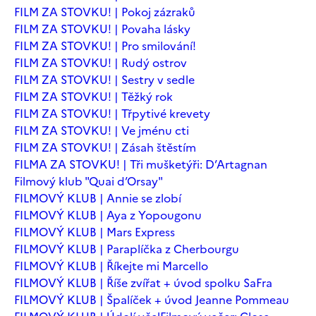
FILM ZA STOVKU! | Pokoj zázraků
FILM ZA STOVKU! | Povaha lásky
FILM ZA STOVKU! | Pro smilování!
FILM ZA STOVKU! | Rudý ostrov
FILM ZA STOVKU! | Sestry v sedle
FILM ZA STOVKU! | Těžký rok
FILM ZA STOVKU! | Třpytivé krevety
FILM ZA STOVKU! | Ve jménu cti
FILM ZA STOVKU! | Zásah štěstím
FILMA ZA STOVKU! | Tři mušketýři: D’Artagnan
Filmový klub "Quai d’Orsay"
FILMOVÝ KLUB | Annie se zlobí
FILMOVÝ KLUB | Aya z Yopougonu
FILMOVÝ KLUB | Mars Express
FILMOVÝ KLUB | Paraplíčka z Cherbourgu
FILMOVÝ KLUB | Říkejte mi Marcello
FILMOVÝ KLUB | Říše zvířat + úvod spolku SaFra
FILMOVÝ KLUB | Špalíček + úvod Jeanne Pommeau