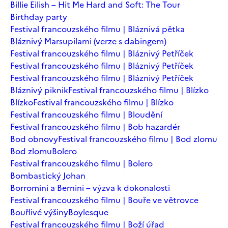
Billie Eilish – Hit Me Hard and Soft: The Tour
Birthday party
Festival francouzského filmu | Bláznivá pětka
Bláznivý Marsupilami (verze s dabingem)
Festival francouzského filmu | Bláznivý Petříček
Festival francouzského filmu | Bláznivý Petříček
Festival francouzského filmu | Bláznivý Petříček
Bláznivý piknik
Festival francouzského filmu | Blízko
Blízko
Festival francouzského filmu | Blízko
Festival francouzského filmu | Bloudění
Festival francouzského filmu | Bob hazardér
Bod obnovy
Festival francouzského filmu | Bod zlomu
Bod zlomu
Bolero
Festival francouzského filmu | Bolero
Bombastický Johan
Borromini a Bernini – výzva k dokonalosti
Festival francouzského filmu | Bouře ve větrovce
Bouřlivé výšiny
Boylesque
Festival francouzského filmu | Boží úřad