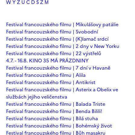
W
Y
Z
Ú
Č
Ď
Š
Ž
М
Festival francouzského filmu | Mikulášovy patálie
Festival francouzského filmu | Svobodní
Festival francouzského filmu | (K)lamač srdcí
Festival francouzského filmu | 2 dny v New Yorku
Festival francouzského filmu | 22 výstřelů
4.7. - 16.8. KINO 35 MÁ PRÁZDNINY
Festival francouzského filmu | 7 dní v Havaně
Festival francouzského filmu | Alila
Festival francouzského filmu | Antikrist
Festival francouzského filmu | Asterix a Obelix ve
službách jejího veličenstva
Festival francouzského filmu | Balada Triste
Festival francouzského filmu | Benda Bilili!
Festival francouzského filmu | Bílá stuha
Festival francouzského filmu | Bohémský život
Festival francouzského filmu | Bůh masakru