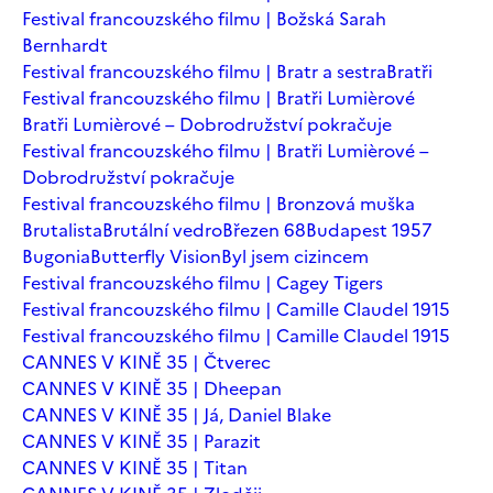
Festival francouzského filmu | Božská Sarah
Bernhardt
Festival francouzského filmu | Bratr a sestra
Bratři
Festival francouzského filmu | Bratři Lumièrové
Bratři Lumièrové – Dobrodružství pokračuje
Festival francouzského filmu | Bratři Lumièrové –
Dobrodružství pokračuje
Festival francouzského filmu | Bronzová muška
Brutalista
Brutální vedro
Březen 68
Budapest 1957
Bugonia
Butterfly Vision
Byl jsem cizincem
Festival francouzského filmu | Cagey Tigers
Festival francouzského filmu | Camille Claudel 1915
Festival francouzského filmu | Camille Claudel 1915
CANNES V KINĚ 35 | Čtverec
CANNES V KINĚ 35 | Dheepan
CANNES V KINĚ 35 | Já, Daniel Blake
CANNES V KINĚ 35 | Parazit
CANNES V KINĚ 35 | Titan