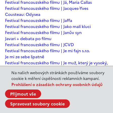
Festival francouzského filmu | Já, Maria Callas
Festival francouzského filmu | Jacques-Yves
Cousteau: Odysea
Festival francouzského filmu | Jaffa
Festival francouzského filmu | Jako malí kluci
Festival francouzského filmu | Janův syn
Javari + debata po filmu
Festival francouzského filmu | JCVD
Festival francouzského filmu | Je mi fajn s.r.o.
Je mi ze sebe špatně
Festival francouzského filmu | Je muž, který je vysoký,
šťastný? Animovaná konverzace s Noamem
Na našich webových stránkách používáme soubory
Chomským
cookie k měření úspěšnosti reklamních kampaní.
Festival francouzského filmu | Je to jen konec světa
Prohlášení o zásadách ochrany osobních údajů
Festival francouzského filmu | Je to jen konec světa
Festival francouzského filmu | Jeanne du Barry -
Přijmout vše
Králova milenka
Spravovat soubory cookie
Jeanne du Barry – Králova milenka
JEDEN SVĚT | Alláh není povinen