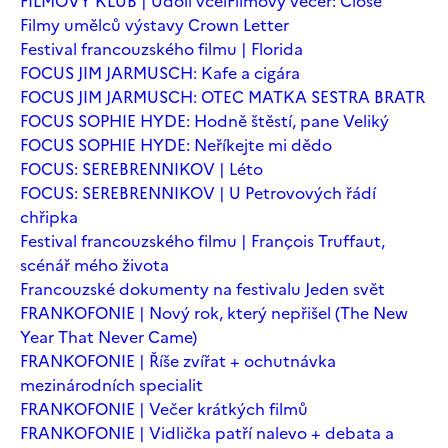
FILMOVÝ KLUB | Údolí včel
Filmový večer: Close
Filmy umělců výstavy Crown Letter
Festival francouzského filmu | Florida
FOCUS JIM JARMUSCH: Kafe a cigára
FOCUS JIM JARMUSCH: OTEC MATKA SESTRA BRATR
FOCUS SOPHIE HYDE: Hodně štěstí, pane Veliký
FOCUS SOPHIE HYDE: Neříkejte mi dědo
FOCUS: SEREBRENNIKOV | Léto
FOCUS: SEREBRENNIKOV | U Petrovových řádí
chřipka
Festival francouzského filmu | François Truffaut,
scénář mého života
Francouzské dokumenty na festivalu Jeden svět
FRANKOFONIE | Nový rok, který nepřišel (The New
Year That Never Came)
FRANKOFONIE | Říše zvířat + ochutnávka
mezinárodních specialit
FRANKOFONIE | Večer krátkých filmů
FRANKOFONIE | Vidlička patří nalevo + debata a