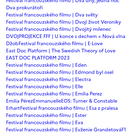
Festival francouzského filmu | Dva dny, jedna noc
Dva prokurátoři
Festival francouzského filmu | Dva světy
Festival francouzského filmu | Dvojí život Veroniky
Festival francouzského filmu | Dvojitý milenec
DVOJPROJEKCE FFF | U konce s dechem + Nová vlna
Džob
Festival francouzského filmu | E-Love
East Doc Platform | The Swedish Theory of Love
EAST DOC PLATFORM 2023
Festival francouzského filmu | Eden
Festival francouzského filmu | Edmond byl osel
Festival francouzského filmu | Electra
Festival francouzského filmu | Elle
Festival francouzského filmu | Emilia Perez
Emilia Pérez
Emmanuelle
EOS: Turner & Constable
Erhart
Festival francouzského filmu | Esa z pralesa
Festival francouzského filmu | Ester
Festival francouzského filmu | Eva
Festival francouzského filmu | Evženie Grandetová
F1