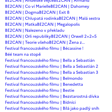
BE2CAN | Andělské vejce
BE2CAN | Armand
BE2CAN | Co ví Marielle
BE2CAN | Dahomey
BE2CAN | Dogma
BE2CAN | Exit 8
BE2CAN | Chlupatá rodinka
BE2CAN | Malá sestra
BE2CAN | Matka
BE2CAN | Megalopolis
BE2CAN | Nalezeno v překladu
BE2CAN | Orli republiky
BE2CAN | Orwell 2+2=5
BE2CAN | Teorie všeho
BE2CAN | Žena z...
Festival francouzského filmu | Bécassine !
Béé team na stopě
Festival francouzského filmu | Bella a Sebastián
Festival francouzského filmu | Bella a Sebastián 2
Festival francouzského filmu | Bella a Sebastian 3
Festival francouzského filmu | Belmondo
Festival francouzského filmu | Benedetta
Festival francouzského filmu | Bestie
Festival francouzského filmu | Bezstarostná dívka
Festival francouzského filmu | Bídníci
Festival francouzského filmu | Bílá jako padlý sníh