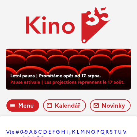
Menu
Kalendář
Novinky
Vše
#
0-9
A
B
C
D
E
F
G
H
I
J
K
L
M
N
O
P
Q
R
S
T
U
V