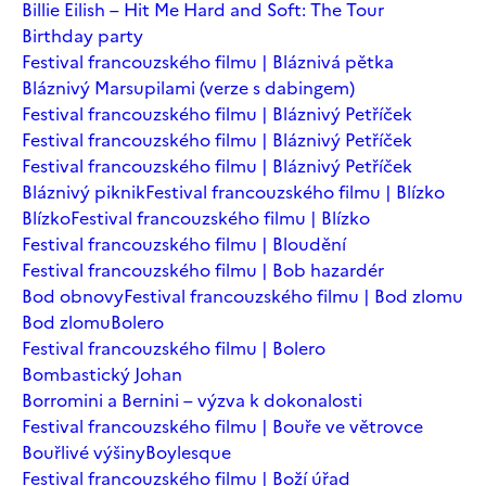
Billie Eilish – Hit Me Hard and Soft: The Tour
Birthday party
Festival francouzského filmu | Bláznivá pětka
Bláznivý Marsupilami (verze s dabingem)
Festival francouzského filmu | Bláznivý Petříček
Festival francouzského filmu | Bláznivý Petříček
Festival francouzského filmu | Bláznivý Petříček
Bláznivý piknik
Festival francouzského filmu | Blízko
Blízko
Festival francouzského filmu | Blízko
Festival francouzského filmu | Bloudění
Festival francouzského filmu | Bob hazardér
Bod obnovy
Festival francouzského filmu | Bod zlomu
Bod zlomu
Bolero
Festival francouzského filmu | Bolero
Bombastický Johan
Borromini a Bernini – výzva k dokonalosti
Festival francouzského filmu | Bouře ve větrovce
Bouřlivé výšiny
Boylesque
Festival francouzského filmu | Boží úřad