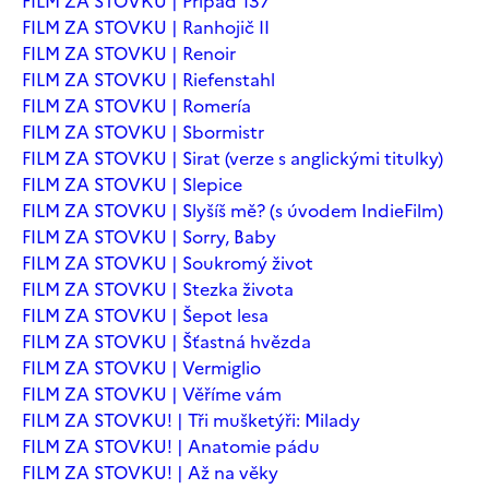
FILM ZA STOVKU | Případ 137
FILM ZA STOVKU | Ranhojič II
FILM ZA STOVKU | Renoir
FILM ZA STOVKU | Riefenstahl
FILM ZA STOVKU | Romería
FILM ZA STOVKU | Sbormistr
FILM ZA STOVKU | Sirat (verze s anglickými titulky)
FILM ZA STOVKU | Slepice
FILM ZA STOVKU | Slyšíš mě? (s úvodem IndieFilm)
FILM ZA STOVKU | Sorry, Baby
FILM ZA STOVKU | Soukromý život
FILM ZA STOVKU | Stezka života
FILM ZA STOVKU | Šepot lesa
FILM ZA STOVKU | Šťastná hvězda
FILM ZA STOVKU | Vermiglio
FILM ZA STOVKU | Věříme vám
FILM ZA STOVKU! | Tři mušketýři: Milady
FILM ZA STOVKU! | Anatomie pádu
FILM ZA STOVKU! | Až na věky