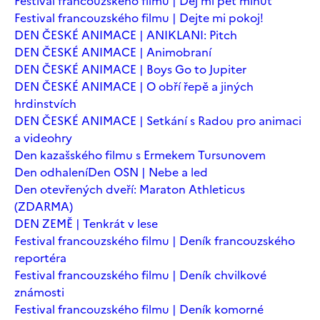
Festival francouzského filmu | Dej mi pět minut
Festival francouzského filmu | Dejte mi pokoj!
DEN ČESKÉ ANIMACE | ANIKLANI: Pitch
DEN ČESKÉ ANIMACE | Animobraní
DEN ČESKÉ ANIMACE | Boys Go to Jupiter
DEN ČESKÉ ANIMACE | O obří řepě a jiných
hrdinstvích
DEN ČESKÉ ANIMACE | Setkání s Radou pro animaci
a videohry
Den kazašského filmu s Ermekem Tursunovem
Den odhalení
Den OSN | Nebe a led
Den otevřených dveří: Maraton Athleticus
(ZDARMA)
DEN ZEMĚ | Tenkrát v lese
Festival francouzského filmu | Deník francouzského
reportéra
Festival francouzského filmu | Deník chvilkové
známosti
Festival francouzského filmu | Deník komorné