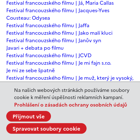
Festival francouzského filmu | Já, Maria Callas
Festival francouzského filmu | Jacques-Yves
Cousteau: Odysea
Festival francouzského filmu | Jaffa
Festival francouzského filmu | Jako malí kluci
Festival francouzského filmu | Janův syn
Javari + debata po filmu
Festival francouzského filmu | JCVD
Festival francouzského filmu | Je mi fajn s.r.o.
Je mi ze sebe špatně
Festival francouzského filmu | Je muž, který je vysoký,
šťastný? Animovaná konverzace s Noamem
Na našich webových stránkách používáme soubory
Chomským
cookie k měření úspěšnosti reklamních kampaní.
Festival francouzského filmu | Je to jen konec světa
Prohlášení o zásadách ochrany osobních údajů
Festival francouzského filmu | Je to jen konec světa
Festival francouzského filmu | Jeanne du Barry -
Přijmout vše
Králova milenka
Spravovat soubory cookie
Jeanne du Barry – Králova milenka
JEDEN SVĚT | Alláh není povinen