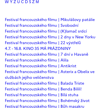
W
Y
Z
Ú
Č
Ď
Š
Ž
М
Festival francouzského filmu | Mikulášovy patálie
Festival francouzského filmu | Svobodní
Festival francouzského filmu | (K)lamač srdcí
Festival francouzského filmu | 2 dny v New Yorku
Festival francouzského filmu | 22 výstřelů
4.7. - 16.8. KINO 35 MÁ PRÁZDNINY
Festival francouzského filmu | 7 dní v Havaně
Festival francouzského filmu | Alila
Festival francouzského filmu | Antikrist
Festival francouzského filmu | Asterix a Obelix ve
službách jejího veličenstva
Festival francouzského filmu | Balada Triste
Festival francouzského filmu | Benda Bilili!
Festival francouzského filmu | Bílá stuha
Festival francouzského filmu | Bohémský život
Festival francouzského filmu | Bůh masakru