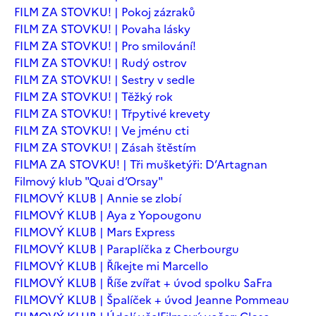
FILM ZA STOVKU! | Pokoj zázraků
FILM ZA STOVKU! | Povaha lásky
FILM ZA STOVKU! | Pro smilování!
FILM ZA STOVKU! | Rudý ostrov
FILM ZA STOVKU! | Sestry v sedle
FILM ZA STOVKU! | Těžký rok
FILM ZA STOVKU! | Třpytivé krevety
FILM ZA STOVKU! | Ve jménu cti
FILM ZA STOVKU! | Zásah štěstím
FILMA ZA STOVKU! | Tři mušketýři: D’Artagnan
Filmový klub "Quai d’Orsay"
FILMOVÝ KLUB | Annie se zlobí
FILMOVÝ KLUB | Aya z Yopougonu
FILMOVÝ KLUB | Mars Express
FILMOVÝ KLUB | Paraplíčka z Cherbourgu
FILMOVÝ KLUB | Říkejte mi Marcello
FILMOVÝ KLUB | Říše zvířat + úvod spolku SaFra
FILMOVÝ KLUB | Špalíček + úvod Jeanne Pommeau