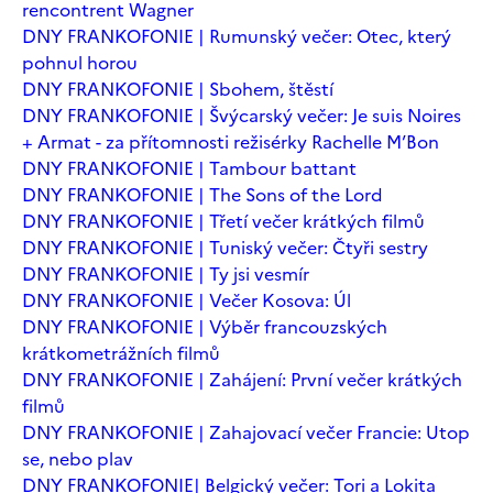
rencontrent Wagner
DNY FRANKOFONIE | Rumunský večer: Otec, který
pohnul horou
DNY FRANKOFONIE | Sbohem, štěstí
DNY FRANKOFONIE | Švýcarský večer: Je suis Noires
+ Armat - za přítomnosti režisérky Rachelle M’Bon
DNY FRANKOFONIE | Tambour battant
DNY FRANKOFONIE | The Sons of the Lord
DNY FRANKOFONIE | Třetí večer krátkých filmů
DNY FRANKOFONIE | Tuniský večer: Čtyři sestry
DNY FRANKOFONIE | Ty jsi vesmír
DNY FRANKOFONIE | Večer Kosova: Úl
DNY FRANKOFONIE | Výběr francouzských
krátkometrážních filmů
DNY FRANKOFONIE | Zahájení: První večer krátkých
filmů
DNY FRANKOFONIE | Zahajovací večer Francie: Utop
se, nebo plav
DNY FRANKOFONIE| Belgický večer: Tori a Lokita