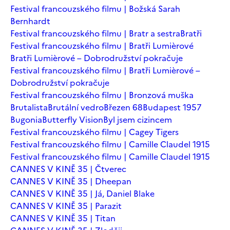
Festival francouzského filmu | Božská Sarah
Bernhardt
Festival francouzského filmu | Bratr a sestra
Bratři
Festival francouzského filmu | Bratři Lumièrové
Bratři Lumièrové – Dobrodružství pokračuje
Festival francouzského filmu | Bratři Lumièrové –
Dobrodružství pokračuje
Festival francouzského filmu | Bronzová muška
Brutalista
Brutální vedro
Březen 68
Budapest 1957
Bugonia
Butterfly Vision
Byl jsem cizincem
Festival francouzského filmu | Cagey Tigers
Festival francouzského filmu | Camille Claudel 1915
Festival francouzského filmu | Camille Claudel 1915
CANNES V KINĚ 35 | Čtverec
CANNES V KINĚ 35 | Dheepan
CANNES V KINĚ 35 | Já, Daniel Blake
CANNES V KINĚ 35 | Parazit
CANNES V KINĚ 35 | Titan