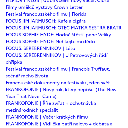
FILMOVÝ KLUB | Údolí včel
Filmový večer: Close
Filmy umělců výstavy Crown Letter
Festival francouzského filmu | Florida
FOCUS JIM JARMUSCH: Kafe a cigára
FOCUS JIM JARMUSCH: OTEC MATKA SESTRA BRATR
FOCUS SOPHIE HYDE: Hodně štěstí, pane Veliký
FOCUS SOPHIE HYDE: Neříkejte mi dědo
FOCUS: SEREBRENNIKOV | Léto
FOCUS: SEREBRENNIKOV | U Petrovových řádí
chřipka
Festival francouzského filmu | François Truffaut,
scénář mého života
Francouzské dokumenty na festivalu Jeden svět
FRANKOFONIE | Nový rok, který nepřišel (The New
Year That Never Came)
FRANKOFONIE | Říše zvířat + ochutnávka
mezinárodních specialit
FRANKOFONIE | Večer krátkých filmů
FRANKOFONIE | Vidlička patří nalevo + debata a