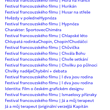
Festival francouzského filmu | Hurá na Francii
Festival francouzského filmu | Hurikán
Festival francouzského filmu | Husar na střeše
Hvězdy v poledne
Hypnóza
Festival francouzského filmu | Hypnóza
Charakter: Sportovec
Chiméra
Festival francouzského filmu | Chlapské léto
Chlupatá rodinka
Chopin, Chopin!
Chudáčci
Festival francouzského filmu | Chůvička
Festival francouzského filmu | Chvála Bohu
Festival francouzského filmu | Chvíle setkání
Festival francouzského filmu | Chvilku po půlnoci
Chvilky naděje
Chybění + debata
Festival francouzského filmu | I dva jsou rodina
Festival francouzského filmu | I dva jsou rodina
Identita: Film o českém grafickém designu
Festival francouzského filmu | Ismaelovy přízraky
Festival francouzského filmu | Já a můj terapeut
Já a můj terapeut (originální verze)
Já Kapitán