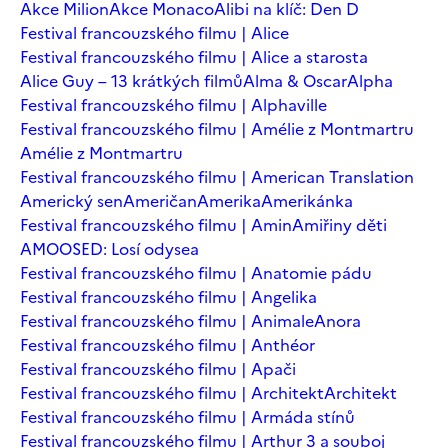
Akce Milion
Akce Monaco
Alibi na klíč: Den D
Festival francouzského filmu | Alice
Festival francouzského filmu | Alice a starosta
Alice Guy – 13 krátkých filmů
Alma & Oscar
Alpha
Festival francouzského filmu | Alphaville
Festival francouzského filmu | Amélie z Montmartru
Amélie z Montmartru
Festival francouzského filmu | American Translation
Americký sen
Američan
Amerika
Amerikánka
Festival francouzského filmu | Amin
Amiřiny děti
AMOOSED: Losí odysea
Festival francouzského filmu | Anatomie pádu
Festival francouzského filmu | Angelika
Festival francouzského filmu | Animale
Anora
Festival francouzského filmu | Anthéor
Festival francouzského filmu | Apači
Festival francouzského filmu | Architekt
Architekt
Festival francouzského filmu | Armáda stínů
Festival francouzského filmu | Arthur 3 a souboj