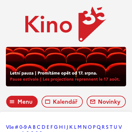
Menu
Kalendář
Novinky
Vše
#
0-9
A
B
C
D
E
F
G
H
I
J
K
L
M
N
O
P
Q
R
S
T
U
V