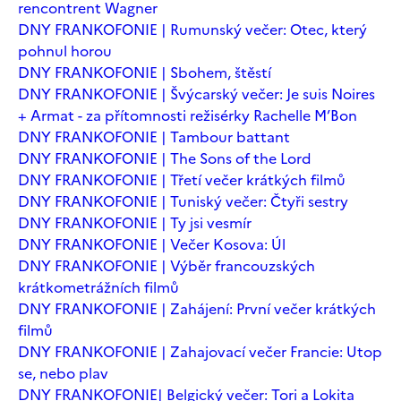
rencontrent Wagner
DNY FRANKOFONIE | Rumunský večer: Otec, který
pohnul horou
DNY FRANKOFONIE | Sbohem, štěstí
DNY FRANKOFONIE | Švýcarský večer: Je suis Noires
+ Armat - za přítomnosti režisérky Rachelle M’Bon
DNY FRANKOFONIE | Tambour battant
DNY FRANKOFONIE | The Sons of the Lord
DNY FRANKOFONIE | Třetí večer krátkých filmů
DNY FRANKOFONIE | Tuniský večer: Čtyři sestry
DNY FRANKOFONIE | Ty jsi vesmír
DNY FRANKOFONIE | Večer Kosova: Úl
DNY FRANKOFONIE | Výběr francouzských
krátkometrážních filmů
DNY FRANKOFONIE | Zahájení: První večer krátkých
filmů
DNY FRANKOFONIE | Zahajovací večer Francie: Utop
se, nebo plav
DNY FRANKOFONIE| Belgický večer: Tori a Lokita