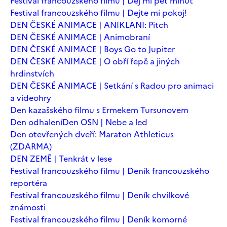
Festival francouzského filmu | Dej mi pět minut
Festival francouzského filmu | Dejte mi pokoj!
DEN ČESKÉ ANIMACE | ANIKLANI: Pitch
DEN ČESKÉ ANIMACE | Animobraní
DEN ČESKÉ ANIMACE | Boys Go to Jupiter
DEN ČESKÉ ANIMACE | O obří řepě a jiných
hrdinstvích
DEN ČESKÉ ANIMACE | Setkání s Radou pro animaci
a videohry
Den kazašského filmu s Ermekem Tursunovem
Den odhalení
Den OSN | Nebe a led
Den otevřených dveří: Maraton Athleticus
(ZDARMA)
DEN ZEMĚ | Tenkrát v lese
Festival francouzského filmu | Deník francouzského
reportéra
Festival francouzského filmu | Deník chvilkové
známosti
Festival francouzského filmu | Deník komorné