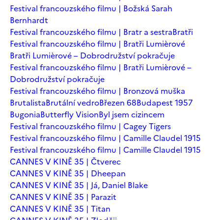
Festival francouzského filmu | Božská Sarah
Bernhardt
Festival francouzského filmu | Bratr a sestra
Bratři
Festival francouzského filmu | Bratři Lumièrové
Bratři Lumièrové – Dobrodružství pokračuje
Festival francouzského filmu | Bratři Lumièrové –
Dobrodružství pokračuje
Festival francouzského filmu | Bronzová muška
Brutalista
Brutální vedro
Březen 68
Budapest 1957
Bugonia
Butterfly Vision
Byl jsem cizincem
Festival francouzského filmu | Cagey Tigers
Festival francouzského filmu | Camille Claudel 1915
Festival francouzského filmu | Camille Claudel 1915
CANNES V KINĚ 35 | Čtverec
CANNES V KINĚ 35 | Dheepan
CANNES V KINĚ 35 | Já, Daniel Blake
CANNES V KINĚ 35 | Parazit
CANNES V KINĚ 35 | Titan