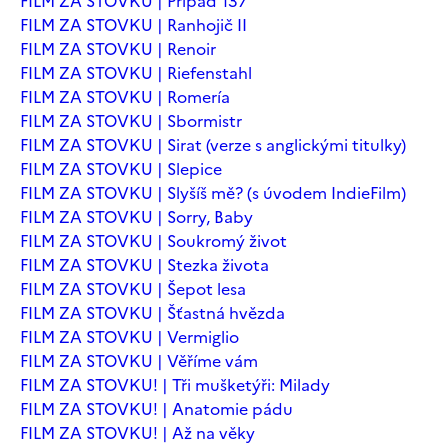
FILM ZA STOVKU | Případ 137
FILM ZA STOVKU | Ranhojič II
FILM ZA STOVKU | Renoir
FILM ZA STOVKU | Riefenstahl
FILM ZA STOVKU | Romería
FILM ZA STOVKU | Sbormistr
FILM ZA STOVKU | Sirat (verze s anglickými titulky)
FILM ZA STOVKU | Slepice
FILM ZA STOVKU | Slyšíš mě? (s úvodem IndieFilm)
FILM ZA STOVKU | Sorry, Baby
FILM ZA STOVKU | Soukromý život
FILM ZA STOVKU | Stezka života
FILM ZA STOVKU | Šepot lesa
FILM ZA STOVKU | Šťastná hvězda
FILM ZA STOVKU | Vermiglio
FILM ZA STOVKU | Věříme vám
FILM ZA STOVKU! | Tři mušketýři: Milady
FILM ZA STOVKU! | Anatomie pádu
FILM ZA STOVKU! | Až na věky