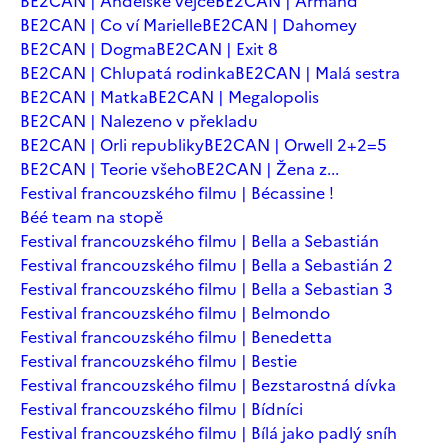
BE2CAN | Andělské vejce
BE2CAN | Armand
BE2CAN | Co ví Marielle
BE2CAN | Dahomey
BE2CAN | Dogma
BE2CAN | Exit 8
BE2CAN | Chlupatá rodinka
BE2CAN | Malá sestra
BE2CAN | Matka
BE2CAN | Megalopolis
BE2CAN | Nalezeno v překladu
BE2CAN | Orli republiky
BE2CAN | Orwell 2+2=5
BE2CAN | Teorie všeho
BE2CAN | Žena z...
Festival francouzského filmu | Bécassine !
Béé team na stopě
Festival francouzského filmu | Bella a Sebastián
Festival francouzského filmu | Bella a Sebastián 2
Festival francouzského filmu | Bella a Sebastian 3
Festival francouzského filmu | Belmondo
Festival francouzského filmu | Benedetta
Festival francouzského filmu | Bestie
Festival francouzského filmu | Bezstarostná dívka
Festival francouzského filmu | Bídníci
Festival francouzského filmu | Bílá jako padlý sníh