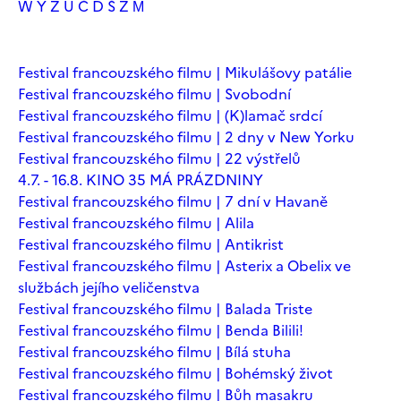
W
Y
Z
Ú
Č
Ď
Š
Ž
М
Festival francouzského filmu | Mikulášovy patálie
Festival francouzského filmu | Svobodní
Festival francouzského filmu | (K)lamač srdcí
Festival francouzského filmu | 2 dny v New Yorku
Festival francouzského filmu | 22 výstřelů
4.7. - 16.8. KINO 35 MÁ PRÁZDNINY
Festival francouzského filmu | 7 dní v Havaně
Festival francouzského filmu | Alila
Festival francouzského filmu | Antikrist
Festival francouzského filmu | Asterix a Obelix ve
službách jejího veličenstva
Festival francouzského filmu | Balada Triste
Festival francouzského filmu | Benda Bilili!
Festival francouzského filmu | Bílá stuha
Festival francouzského filmu | Bohémský život
Festival francouzského filmu | Bůh masakru