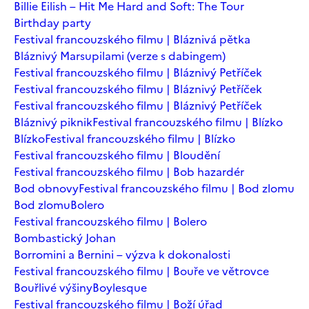
Billie Eilish – Hit Me Hard and Soft: The Tour
Birthday party
Festival francouzského filmu | Bláznivá pětka
Bláznivý Marsupilami (verze s dabingem)
Festival francouzského filmu | Bláznivý Petříček
Festival francouzského filmu | Bláznivý Petříček
Festival francouzského filmu | Bláznivý Petříček
Bláznivý piknik
Festival francouzského filmu | Blízko
Blízko
Festival francouzského filmu | Blízko
Festival francouzského filmu | Bloudění
Festival francouzského filmu | Bob hazardér
Bod obnovy
Festival francouzského filmu | Bod zlomu
Bod zlomu
Bolero
Festival francouzského filmu | Bolero
Bombastický Johan
Borromini a Bernini – výzva k dokonalosti
Festival francouzského filmu | Bouře ve větrovce
Bouřlivé výšiny
Boylesque
Festival francouzského filmu | Boží úřad