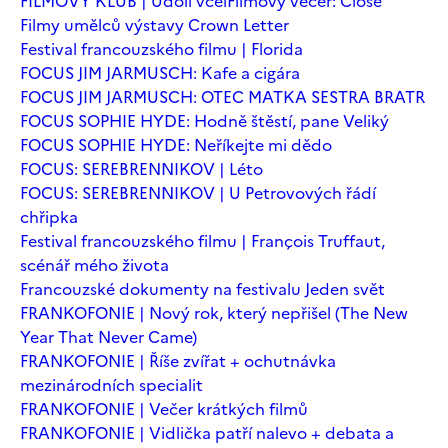
FILMOVÝ KLUB | Údolí včel
Filmový večer: Close
Filmy umělců výstavy Crown Letter
Festival francouzského filmu | Florida
FOCUS JIM JARMUSCH: Kafe a cigára
FOCUS JIM JARMUSCH: OTEC MATKA SESTRA BRATR
FOCUS SOPHIE HYDE: Hodně štěstí, pane Veliký
FOCUS SOPHIE HYDE: Neříkejte mi dědo
FOCUS: SEREBRENNIKOV | Léto
FOCUS: SEREBRENNIKOV | U Petrovových řádí
chřipka
Festival francouzského filmu | François Truffaut,
scénář mého života
Francouzské dokumenty na festivalu Jeden svět
FRANKOFONIE | Nový rok, který nepřišel (The New
Year That Never Came)
FRANKOFONIE | Říše zvířat + ochutnávka
mezinárodních specialit
FRANKOFONIE | Večer krátkých filmů
FRANKOFONIE | Vidlička patří nalevo + debata a