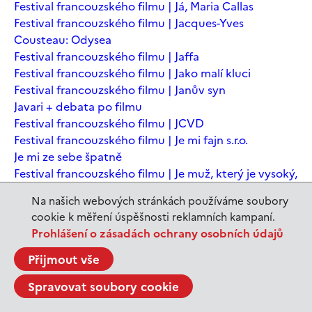
Festival francouzského filmu | Já, Maria Callas
Festival francouzského filmu | Jacques-Yves
Cousteau: Odysea
Festival francouzského filmu | Jaffa
Festival francouzského filmu | Jako malí kluci
Festival francouzského filmu | Janův syn
Javari + debata po filmu
Festival francouzského filmu | JCVD
Festival francouzského filmu | Je mi fajn s.r.o.
Je mi ze sebe špatně
Festival francouzského filmu | Je muž, který je vysoký,
šťastný? Animovaná konverzace s Noamem
Na našich webových stránkách používáme soubory
Chomským
cookie k měření úspěšnosti reklamních kampaní.
Festival francouzského filmu | Je to jen konec světa
Prohlášení o zásadách ochrany osobních údajů
Festival francouzského filmu | Je to jen konec světa
Festival francouzského filmu | Jeanne du Barry -
Přijmout vše
Králova milenka
Spravovat soubory cookie
Jeanne du Barry – Králova milenka
JEDEN SVĚT | Alláh není povinen