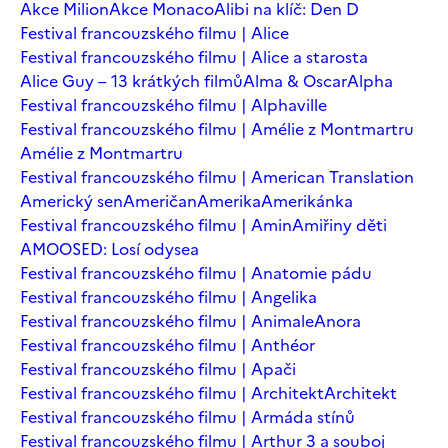
Akce Milion
Akce Monaco
Alibi na klíč: Den D
Festival francouzského filmu | Alice
Festival francouzského filmu | Alice a starosta
Alice Guy – 13 krátkých filmů
Alma & Oscar
Alpha
Festival francouzského filmu | Alphaville
Festival francouzského filmu | Amélie z Montmartru
Amélie z Montmartru
Festival francouzského filmu | American Translation
Americký sen
Američan
Amerika
Amerikánka
Festival francouzského filmu | Amin
Amiřiny děti
AMOOSED: Losí odysea
Festival francouzského filmu | Anatomie pádu
Festival francouzského filmu | Angelika
Festival francouzského filmu | Animale
Anora
Festival francouzského filmu | Anthéor
Festival francouzského filmu | Apači
Festival francouzského filmu | Architekt
Architekt
Festival francouzského filmu | Armáda stínů
Festival francouzského filmu | Arthur 3 a souboj