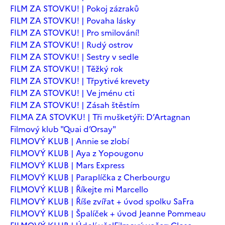
FILM ZA STOVKU! | Pokoj zázraků
FILM ZA STOVKU! | Povaha lásky
FILM ZA STOVKU! | Pro smilování!
FILM ZA STOVKU! | Rudý ostrov
FILM ZA STOVKU! | Sestry v sedle
FILM ZA STOVKU! | Těžký rok
FILM ZA STOVKU! | Třpytivé krevety
FILM ZA STOVKU! | Ve jménu cti
FILM ZA STOVKU! | Zásah štěstím
FILMA ZA STOVKU! | Tři mušketýři: D’Artagnan
Filmový klub "Quai d’Orsay"
FILMOVÝ KLUB | Annie se zlobí
FILMOVÝ KLUB | Aya z Yopougonu
FILMOVÝ KLUB | Mars Express
FILMOVÝ KLUB | Paraplíčka z Cherbourgu
FILMOVÝ KLUB | Říkejte mi Marcello
FILMOVÝ KLUB | Říše zvířat + úvod spolku SaFra
FILMOVÝ KLUB | Špalíček + úvod Jeanne Pommeau