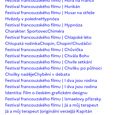
Festival francouzského filmu | Hurá na Francii
Festival francouzského filmu | Hurikán
Festival francouzského filmu | Husar na střeše
Hvězdy v poledne
Hypnóza
Festival francouzského filmu | Hypnóza
Charakter: Sportovec
Chiméra
Festival francouzského filmu | Chlapské léto
Chlupatá rodinka
Chopin, Chopin!
Chudáčci
Festival francouzského filmu | Chůvička
Festival francouzského filmu | Chvála Bohu
Festival francouzského filmu | Chvíle setkání
Festival francouzského filmu | Chvilku po půlnoci
Chvilky naděje
Chybění + debata
Festival francouzského filmu | I dva jsou rodina
Festival francouzského filmu | I dva jsou rodina
Identita: Film o českém grafickém designu
Festival francouzského filmu | Ismaelovy přízraky
Festival francouzského filmu | Já a můj terapeut
Já a můj terapeut (originální verze)
Já Kapitán