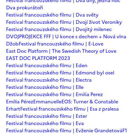
Festival francouzského filmu | Dva dny, jedna noc
Dva prokurátoři
Festival francouzského filmu | Dva světy
Festival francouzského filmu | Dvojí život Veroniky
Festival francouzského filmu | Dvojitý milenec
DVOJPROJEKCE FFF | U konce s dechem + Nová vlna
Džob
Festival francouzského filmu | E-Love
East Doc Platform | The Swedish Theory of Love
EAST DOC PLATFORM 2023
Festival francouzského filmu | Eden
Festival francouzského filmu | Edmond byl osel
Festival francouzského filmu | Electra
Festival francouzského filmu | Elle
Festival francouzského filmu | Emilia Perez
Emilia Pérez
Emmanuelle
EOS: Turner & Constable
Erhart
Festival francouzského filmu | Esa z pralesa
Festival francouzského filmu | Ester
Festival francouzského filmu | Eva
Festival francouzského filmu | Evženie Grandetová
F1