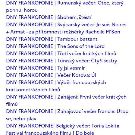
DNY FRANKOFONIE | Rumunský večer: Otec, který
pohnul horou
DNY FRANKOFONIE | Sbohem, štěstí
DNY FRANKOFONIE | Švýcarský večer: Je suis Noires
+ Armat - za přítomnosti režisérky Rachelle M’Bon
DNY FRANKOFONIE | Tambour battant
DNY FRANKOFONIE | The Sons of the Lord
DNY FRANKOFONIE | Třetí večer krátkých filmů
DNY FRANKOFONIE | Tuniský večer: Čtyři sestry
DNY FRANKOFONIE | Ty jsi vesmír
DNY FRANKOFONIE | Večer Kosova: Úl
DNY FRANKOFONIE | Výběr francouzských
krátkometrážních filmů
DNY FRANKOFONIE | Zahájení: První večer krátkých
filmů
DNY FRANKOFONIE | Zahajovací večer Francie: Utop
se, nebo plav
DNY FRANKOFONIE| Belgický večer: Tori a Lokita
Festival francouzského filmu | Do boje