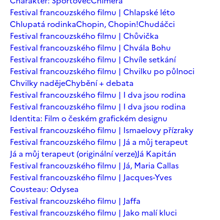
Charakter: Sportovec
Chiméra
Festival francouzského filmu | Chlapské léto
Chlupatá rodinka
Chopin, Chopin!
Chudáčci
Festival francouzského filmu | Chůvička
Festival francouzského filmu | Chvála Bohu
Festival francouzského filmu | Chvíle setkání
Festival francouzského filmu | Chvilku po půlnoci
Chvilky naděje
Chybění + debata
Festival francouzského filmu | I dva jsou rodina
Festival francouzského filmu | I dva jsou rodina
Identita: Film o českém grafickém designu
Festival francouzského filmu | Ismaelovy přízraky
Festival francouzského filmu | Já a můj terapeut
Já a můj terapeut (originální verze)
Já Kapitán
Festival francouzského filmu | Já, Maria Callas
Festival francouzského filmu | Jacques-Yves
Cousteau: Odysea
Festival francouzského filmu | Jaffa
Festival francouzského filmu | Jako malí kluci