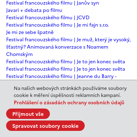
Festival francouzského filmu | Janův syn
Javari + debata po filmu
Festival francouzského filmu | JCVD
Festival francouzského filmu | Je mi fajn s.r.o.
Je mi ze sebe špatně
Festival francouzského filmu | Je muž, který je vysoký,
šťastný? Animovaná konverzace s Noamem
Chomským
Festival francouzského filmu | Je to jen konec světa
Festival francouzského filmu | Je to jen konec světa
Festival francouzského filmu | Jeanne du Barry -
Králova milenka
Na našich webových stránkách používáme soubory
Jeanne du Barry – Králova milenka
cookie k měření úspěšnosti reklamních kampaní.
JEDEN SVĚT | Alláh není povinen
Prohlášení o zásadách ochrany osobních údajů
JEDEN SVĚT | Až mě zabásnou
JEDEN SVĚT | Carmela a ti, co prochází
Přijmout vše
JEDEN SVĚT | Dítě prachu
Spravovat soubory cookie
JEDEN SVĚT | Drobná nehoda
JEDEN SVĚT | Důkazy lásky