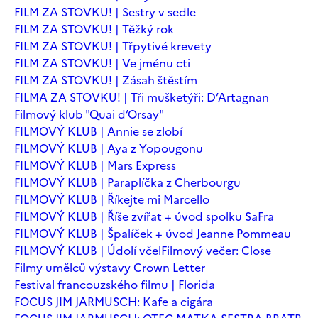
FILM ZA STOVKU! | Sestry v sedle
FILM ZA STOVKU! | Těžký rok
FILM ZA STOVKU! | Třpytivé krevety
FILM ZA STOVKU! | Ve jménu cti
FILM ZA STOVKU! | Zásah štěstím
FILMA ZA STOVKU! | Tři mušketýři: D’Artagnan
Filmový klub "Quai d’Orsay"
FILMOVÝ KLUB | Annie se zlobí
FILMOVÝ KLUB | Aya z Yopougonu
FILMOVÝ KLUB | Mars Express
FILMOVÝ KLUB | Paraplíčka z Cherbourgu
FILMOVÝ KLUB | Říkejte mi Marcello
FILMOVÝ KLUB | Říše zvířat + úvod spolku SaFra
FILMOVÝ KLUB | Špalíček + úvod Jeanne Pommeau
FILMOVÝ KLUB | Údolí včel
Filmový večer: Close
Filmy umělců výstavy Crown Letter
Festival francouzského filmu | Florida
FOCUS JIM JARMUSCH: Kafe a cigára