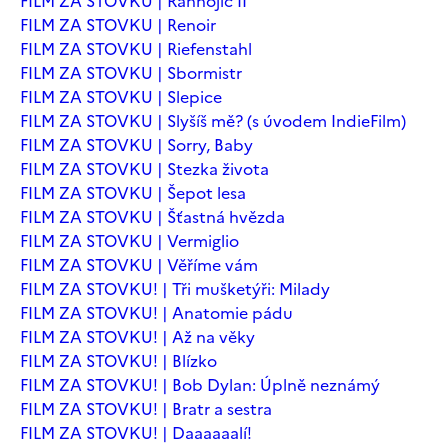
FILM ZA STOVKU | Ranhojič II
FILM ZA STOVKU | Renoir
FILM ZA STOVKU | Riefenstahl
FILM ZA STOVKU | Sbormistr
FILM ZA STOVKU | Slepice
FILM ZA STOVKU | Slyšíš mě? (s úvodem IndieFilm)
FILM ZA STOVKU | Sorry, Baby
FILM ZA STOVKU | Stezka života
FILM ZA STOVKU | Šepot lesa
FILM ZA STOVKU | Šťastná hvězda
FILM ZA STOVKU | Vermiglio
FILM ZA STOVKU | Věříme vám
FILM ZA STOVKU! | Tři mušketýři: Milady
FILM ZA STOVKU! | Anatomie pádu
FILM ZA STOVKU! | Až na věky
FILM ZA STOVKU! | Blízko
FILM ZA STOVKU! | Bob Dylan: Úplně neznámý
FILM ZA STOVKU! | Bratr a sestra
FILM ZA STOVKU! | Daaaaaalí!