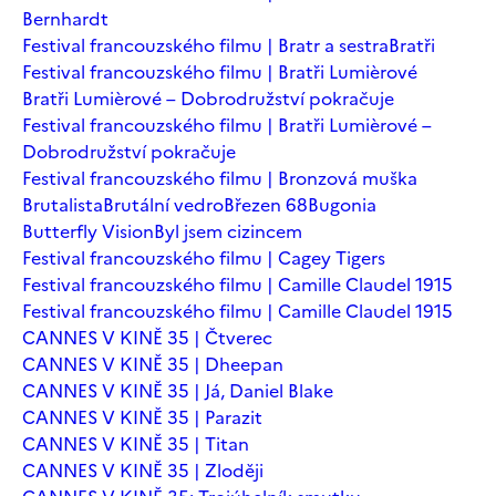
Bernhardt
Festival francouzského filmu | Bratr a sestra
Bratři
Festival francouzského filmu | Bratři Lumièrové
Bratři Lumièrové – Dobrodružství pokračuje
Festival francouzského filmu | Bratři Lumièrové –
Dobrodružství pokračuje
Festival francouzského filmu | Bronzová muška
Brutalista
Brutální vedro
Březen 68
Bugonia
Butterfly Vision
Byl jsem cizincem
Festival francouzského filmu | Cagey Tigers
Festival francouzského filmu | Camille Claudel 1915
Festival francouzského filmu | Camille Claudel 1915
CANNES V KINĚ 35 | Čtverec
CANNES V KINĚ 35 | Dheepan
CANNES V KINĚ 35 | Já, Daniel Blake
CANNES V KINĚ 35 | Parazit
CANNES V KINĚ 35 | Titan
CANNES V KINĚ 35 | Zloději