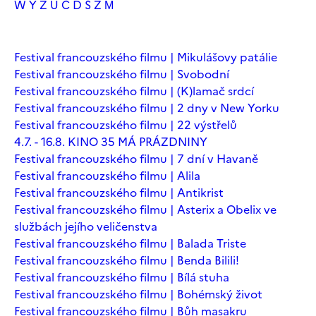
W
Y
Z
Ú
Č
Ď
Š
Ž
М
Festival francouzského filmu | Mikulášovy patálie
Festival francouzského filmu | Svobodní
Festival francouzského filmu | (K)lamač srdcí
Festival francouzského filmu | 2 dny v New Yorku
Festival francouzského filmu | 22 výstřelů
4.7. - 16.8. KINO 35 MÁ PRÁZDNINY
Festival francouzského filmu | 7 dní v Havaně
Festival francouzského filmu | Alila
Festival francouzského filmu | Antikrist
Festival francouzského filmu | Asterix a Obelix ve
službách jejího veličenstva
Festival francouzského filmu | Balada Triste
Festival francouzského filmu | Benda Bilili!
Festival francouzského filmu | Bílá stuha
Festival francouzského filmu | Bohémský život
Festival francouzského filmu | Bůh masakru