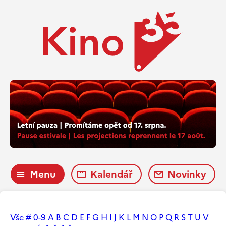
Menu
Kalendář
Novinky
Vše
#
0-9
A
B
C
D
E
F
G
H
I
J
K
L
M
N
O
P
Q
R
S
T
U
V