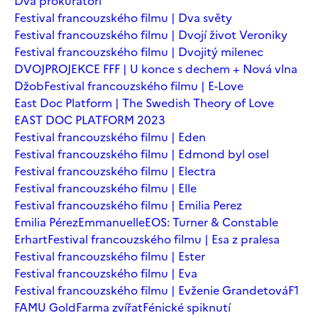
Dva prokurátoři
Festival francouzského filmu | Dva světy
Festival francouzského filmu | Dvojí život Veroniky
Festival francouzského filmu | Dvojitý milenec
DVOJPROJEKCE FFF | U konce s dechem + Nová vlna
Džob
Festival francouzského filmu | E-Love
East Doc Platform | The Swedish Theory of Love
EAST DOC PLATFORM 2023
Festival francouzského filmu | Eden
Festival francouzského filmu | Edmond byl osel
Festival francouzského filmu | Electra
Festival francouzského filmu | Elle
Festival francouzského filmu | Emilia Perez
Emilia Pérez
Emmanuelle
EOS: Turner & Constable
Erhart
Festival francouzského filmu | Esa z pralesa
Festival francouzského filmu | Ester
Festival francouzského filmu | Eva
Festival francouzského filmu | Evženie Grandetová
F1
FAMU Gold
Farma zvířat
Fénické spiknutí