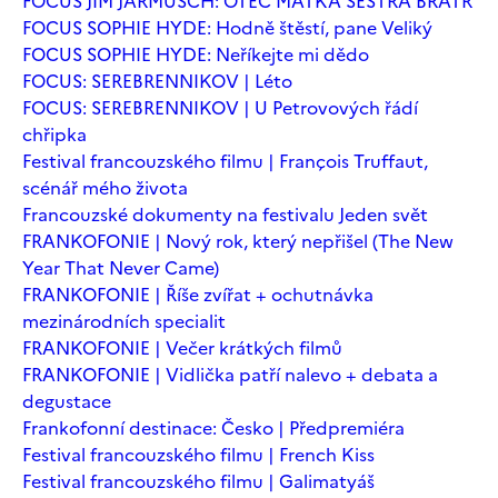
FOCUS JIM JARMUSCH: OTEC MATKA SESTRA BRATR
FOCUS SOPHIE HYDE: Hodně štěstí, pane Veliký
FOCUS SOPHIE HYDE: Neříkejte mi dědo
FOCUS: SEREBRENNIKOV | Léto
FOCUS: SEREBRENNIKOV | U Petrovových řádí
chřipka
Festival francouzského filmu | François Truffaut,
scénář mého života
Francouzské dokumenty na festivalu Jeden svět
FRANKOFONIE | Nový rok, který nepřišel (The New
Year That Never Came)
FRANKOFONIE | Říše zvířat + ochutnávka
mezinárodních specialit
FRANKOFONIE | Večer krátkých filmů
FRANKOFONIE | Vidlička patří nalevo + debata a
degustace
Frankofonní destinace: Česko | Předpremiéra
Festival francouzského filmu | French Kiss
Festival francouzského filmu | Galimatyáš