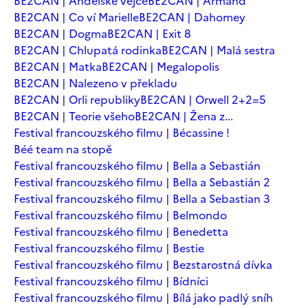
BE2CAN | Andělské vejce
BE2CAN | Armand
BE2CAN | Co ví Marielle
BE2CAN | Dahomey
BE2CAN | Dogma
BE2CAN | Exit 8
BE2CAN | Chlupatá rodinka
BE2CAN | Malá sestra
BE2CAN | Matka
BE2CAN | Megalopolis
BE2CAN | Nalezeno v překladu
BE2CAN | Orli republiky
BE2CAN | Orwell 2+2=5
BE2CAN | Teorie všeho
BE2CAN | Žena z...
Festival francouzského filmu | Bécassine !
Béé team na stopě
Festival francouzského filmu | Bella a Sebastián
Festival francouzského filmu | Bella a Sebastián 2
Festival francouzského filmu | Bella a Sebastian 3
Festival francouzského filmu | Belmondo
Festival francouzského filmu | Benedetta
Festival francouzského filmu | Bestie
Festival francouzského filmu | Bezstarostná dívka
Festival francouzského filmu | Bídníci
Festival francouzského filmu | Bílá jako padlý sníh