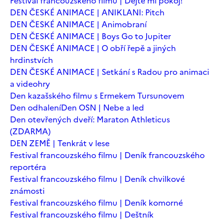
Festival francouzského filmu | Dejte mi pokoj!
DEN ČESKÉ ANIMACE | ANIKLANI: Pitch
DEN ČESKÉ ANIMACE | Animobraní
DEN ČESKÉ ANIMACE | Boys Go to Jupiter
DEN ČESKÉ ANIMACE | O obří řepě a jiných
hrdinstvích
DEN ČESKÉ ANIMACE | Setkání s Radou pro animaci
a videohry
Den kazašského filmu s Ermekem Tursunovem
Den odhalení
Den OSN | Nebe a led
Den otevřených dveří: Maraton Athleticus
(ZDARMA)
DEN ZEMĚ | Tenkrát v lese
Festival francouzského filmu | Deník francouzského
reportéra
Festival francouzského filmu | Deník chvilkové
známosti
Festival francouzského filmu | Deník komorné
Festival francouzského filmu | Deštník