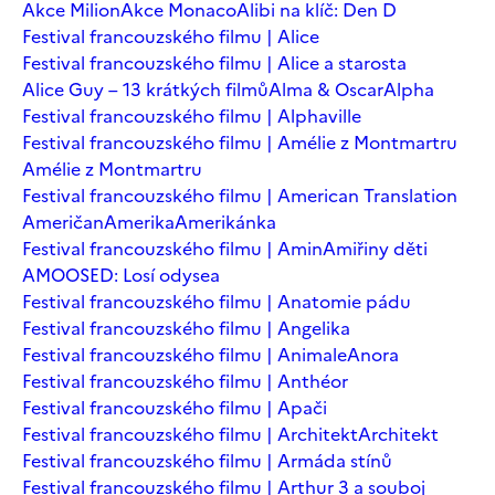
Akce Milion
Akce Monaco
Alibi na klíč: Den D
Festival francouzského filmu | Alice
Festival francouzského filmu | Alice a starosta
Alice Guy – 13 krátkých filmů
Alma & Oscar
Alpha
Festival francouzského filmu | Alphaville
Festival francouzského filmu | Amélie z Montmartru
Amélie z Montmartru
Festival francouzského filmu | American Translation
Američan
Amerika
Amerikánka
Festival francouzského filmu | Amin
Amiřiny děti
AMOOSED: Losí odysea
Festival francouzského filmu | Anatomie pádu
Festival francouzského filmu | Angelika
Festival francouzského filmu | Animale
Anora
Festival francouzského filmu | Anthéor
Festival francouzského filmu | Apači
Festival francouzského filmu | Architekt
Architekt
Festival francouzského filmu | Armáda stínů
Festival francouzského filmu | Arthur 3 a souboj