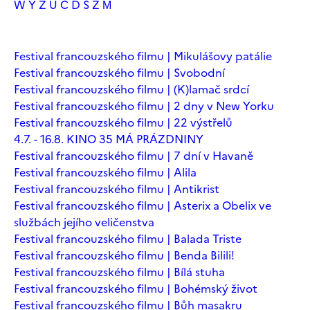
W
Y
Z
Ú
Č
Ď
Š
Ž
М
Festival francouzského filmu | Mikulášovy patálie
Festival francouzského filmu | Svobodní
Festival francouzského filmu | (K)lamač srdcí
Festival francouzského filmu | 2 dny v New Yorku
Festival francouzského filmu | 22 výstřelů
4.7. - 16.8. KINO 35 MÁ PRÁZDNINY
Festival francouzského filmu | 7 dní v Havaně
Festival francouzského filmu | Alila
Festival francouzského filmu | Antikrist
Festival francouzského filmu | Asterix a Obelix ve
službách jejího veličenstva
Festival francouzského filmu | Balada Triste
Festival francouzského filmu | Benda Bilili!
Festival francouzského filmu | Bílá stuha
Festival francouzského filmu | Bohémský život
Festival francouzského filmu | Bůh masakru