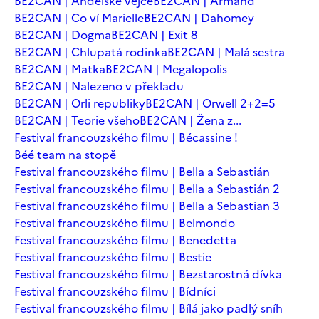
BE2CAN | Andělské vejce
BE2CAN | Armand
BE2CAN | Co ví Marielle
BE2CAN | Dahomey
BE2CAN | Dogma
BE2CAN | Exit 8
BE2CAN | Chlupatá rodinka
BE2CAN | Malá sestra
BE2CAN | Matka
BE2CAN | Megalopolis
BE2CAN | Nalezeno v překladu
BE2CAN | Orli republiky
BE2CAN | Orwell 2+2=5
BE2CAN | Teorie všeho
BE2CAN | Žena z...
Festival francouzského filmu | Bécassine !
Béé team na stopě
Festival francouzského filmu | Bella a Sebastián
Festival francouzského filmu | Bella a Sebastián 2
Festival francouzského filmu | Bella a Sebastian 3
Festival francouzského filmu | Belmondo
Festival francouzského filmu | Benedetta
Festival francouzského filmu | Bestie
Festival francouzského filmu | Bezstarostná dívka
Festival francouzského filmu | Bídníci
Festival francouzského filmu | Bílá jako padlý sníh