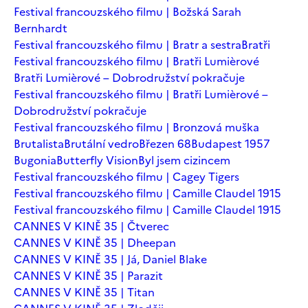
Festival francouzského filmu | Božská Sarah
Bernhardt
Festival francouzského filmu | Bratr a sestra
Bratři
Festival francouzského filmu | Bratři Lumièrové
Bratři Lumièrové – Dobrodružství pokračuje
Festival francouzského filmu | Bratři Lumièrové –
Dobrodružství pokračuje
Festival francouzského filmu | Bronzová muška
Brutalista
Brutální vedro
Březen 68
Budapest 1957
Bugonia
Butterfly Vision
Byl jsem cizincem
Festival francouzského filmu | Cagey Tigers
Festival francouzského filmu | Camille Claudel 1915
Festival francouzského filmu | Camille Claudel 1915
CANNES V KINĚ 35 | Čtverec
CANNES V KINĚ 35 | Dheepan
CANNES V KINĚ 35 | Já, Daniel Blake
CANNES V KINĚ 35 | Parazit
CANNES V KINĚ 35 | Titan