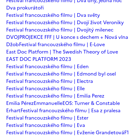
Festival francouzského filmu | Dva dny, jedna noc
Dva prokurátoři
Festival francouzského filmu | Dva světy
Festival francouzského filmu | Dvojí život Veroniky
Festival francouzského filmu | Dvojitý milenec
DVOJPROJEKCE FFF | U konce s dechem + Nová vlna
Džob
Festival francouzského filmu | E-Love
East Doc Platform | The Swedish Theory of Love
EAST DOC PLATFORM 2023
Festival francouzského filmu | Eden
Festival francouzského filmu | Edmond byl osel
Festival francouzského filmu | Electra
Festival francouzského filmu | Elle
Festival francouzského filmu | Emilia Perez
Emilia Pérez
Emmanuelle
EOS: Turner & Constable
Erhart
Festival francouzského filmu | Esa z pralesa
Festival francouzského filmu | Ester
Festival francouzského filmu | Eva
Festival francouzského filmu | Evženie Grandetová
F1