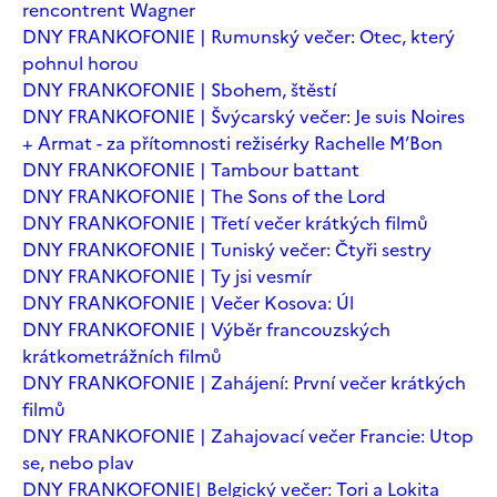
rencontrent Wagner
DNY FRANKOFONIE | Rumunský večer: Otec, který
pohnul horou
DNY FRANKOFONIE | Sbohem, štěstí
DNY FRANKOFONIE | Švýcarský večer: Je suis Noires
+ Armat - za přítomnosti režisérky Rachelle M’Bon
DNY FRANKOFONIE | Tambour battant
DNY FRANKOFONIE | The Sons of the Lord
DNY FRANKOFONIE | Třetí večer krátkých filmů
DNY FRANKOFONIE | Tuniský večer: Čtyři sestry
DNY FRANKOFONIE | Ty jsi vesmír
DNY FRANKOFONIE | Večer Kosova: Úl
DNY FRANKOFONIE | Výběr francouzských
krátkometrážních filmů
DNY FRANKOFONIE | Zahájení: První večer krátkých
filmů
DNY FRANKOFONIE | Zahajovací večer Francie: Utop
se, nebo plav
DNY FRANKOFONIE| Belgický večer: Tori a Lokita