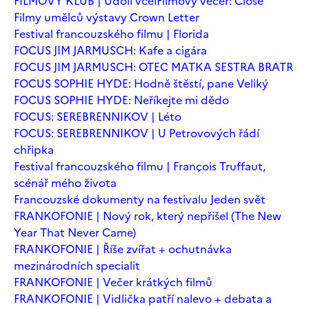
FILMOVÝ KLUB | Údolí včel
Filmový večer: Close
Filmy umělců výstavy Crown Letter
Festival francouzského filmu | Florida
FOCUS JIM JARMUSCH: Kafe a cigára
FOCUS JIM JARMUSCH: OTEC MATKA SESTRA BRATR
FOCUS SOPHIE HYDE: Hodně štěstí, pane Veliký
FOCUS SOPHIE HYDE: Neříkejte mi dědo
FOCUS: SEREBRENNIKOV | Léto
FOCUS: SEREBRENNIKOV | U Petrovových řádí
chřipka
Festival francouzského filmu | François Truffaut,
scénář mého života
Francouzské dokumenty na festivalu Jeden svět
FRANKOFONIE | Nový rok, který nepřišel (The New
Year That Never Came)
FRANKOFONIE | Říše zvířat + ochutnávka
mezinárodních specialit
FRANKOFONIE | Večer krátkých filmů
FRANKOFONIE | Vidlička patří nalevo + debata a