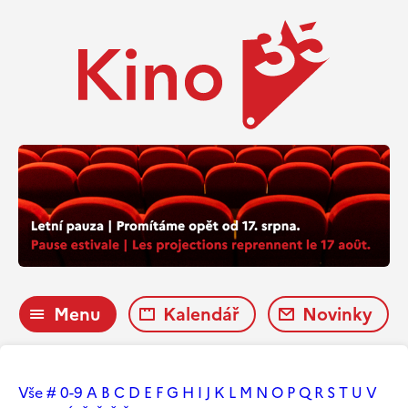
Menu
Kalendář
Novinky
Vše
#
0-9
A
B
C
D
E
F
G
H
I
J
K
L
M
N
O
P
Q
R
S
T
U
V