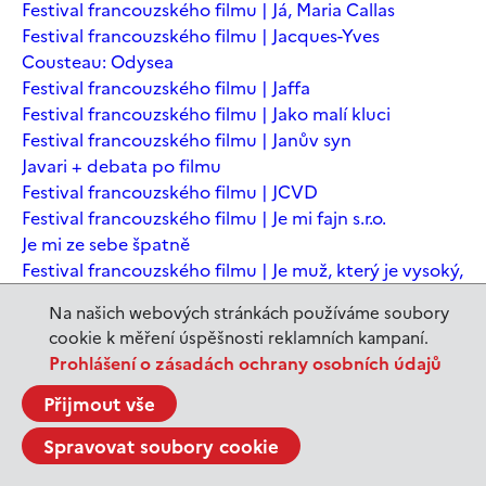
Festival francouzského filmu | Já, Maria Callas
Festival francouzského filmu | Jacques-Yves
Cousteau: Odysea
Festival francouzského filmu | Jaffa
Festival francouzského filmu | Jako malí kluci
Festival francouzského filmu | Janův syn
Javari + debata po filmu
Festival francouzského filmu | JCVD
Festival francouzského filmu | Je mi fajn s.r.o.
Je mi ze sebe špatně
Festival francouzského filmu | Je muž, který je vysoký,
šťastný? Animovaná konverzace s Noamem
Na našich webových stránkách používáme soubory
Chomským
cookie k měření úspěšnosti reklamních kampaní.
Festival francouzského filmu | Je to jen konec světa
Prohlášení o zásadách ochrany osobních údajů
Festival francouzského filmu | Je to jen konec světa
Festival francouzského filmu | Jeanne du Barry -
Přijmout vše
Králova milenka
Spravovat soubory cookie
Jeanne du Barry – Králova milenka
JEDEN SVĚT | Alláh není povinen