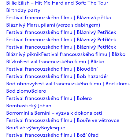
Billie Eilish – Hit Me Hard and Soft: The Tour
Birthday party
Festival francouzského filmu | Bláznivá pětka
Bláznivý Marsupilami (verze s dabingem)
Festival francouzského filmu | Bláznivý Petříček
Festival francouzského filmu | Bláznivý Petříček
Festival francouzského filmu | Bláznivý Petříček
Bláznivý piknik
Festival francouzského filmu | Blízko
Blízko
Festival francouzského filmu | Blízko
Festival francouzského filmu | Bloudění
Festival francouzského filmu | Bob hazardér
Bod obnovy
Festival francouzského filmu | Bod zlomu
Bod zlomu
Bolero
Festival francouzského filmu | Bolero
Bombastický Johan
Borromini a Bernini – výzva k dokonalosti
Festival francouzského filmu | Bouře ve větrovce
Bouřlivé výšiny
Boylesque
Festival francouzského filmu | Boží úřad