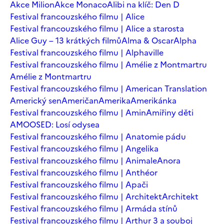
Akce Milion
Akce Monaco
Alibi na klíč: Den D
Festival francouzského filmu | Alice
Festival francouzského filmu | Alice a starosta
Alice Guy – 13 krátkých filmů
Alma & Oscar
Alpha
Festival francouzského filmu | Alphaville
Festival francouzského filmu | Amélie z Montmartru
Amélie z Montmartru
Festival francouzského filmu | American Translation
Americký sen
Američan
Amerika
Amerikánka
Festival francouzského filmu | Amin
Amiřiny děti
AMOOSED: Losí odysea
Festival francouzského filmu | Anatomie pádu
Festival francouzského filmu | Angelika
Festival francouzského filmu | Animale
Anora
Festival francouzského filmu | Anthéor
Festival francouzského filmu | Apači
Festival francouzského filmu | Architekt
Architekt
Festival francouzského filmu | Armáda stínů
Festival francouzského filmu | Arthur 3 a souboj