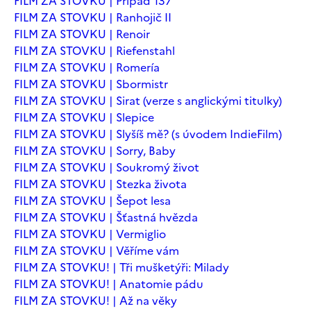
FILM ZA STOVKU | Případ 137
FILM ZA STOVKU | Ranhojič II
FILM ZA STOVKU | Renoir
FILM ZA STOVKU | Riefenstahl
FILM ZA STOVKU | Romería
FILM ZA STOVKU | Sbormistr
FILM ZA STOVKU | Sirat (verze s anglickými titulky)
FILM ZA STOVKU | Slepice
FILM ZA STOVKU | Slyšíš mě? (s úvodem IndieFilm)
FILM ZA STOVKU | Sorry, Baby
FILM ZA STOVKU | Soukromý život
FILM ZA STOVKU | Stezka života
FILM ZA STOVKU | Šepot lesa
FILM ZA STOVKU | Šťastná hvězda
FILM ZA STOVKU | Vermiglio
FILM ZA STOVKU | Věříme vám
FILM ZA STOVKU! | Tři mušketýři: Milady
FILM ZA STOVKU! | Anatomie pádu
FILM ZA STOVKU! | Až na věky