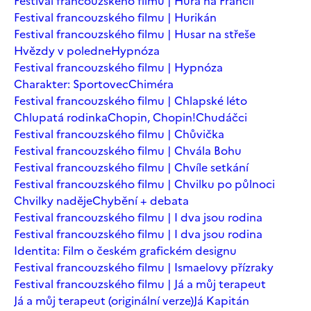
Festival francouzského filmu | Hurá na Francii
Festival francouzského filmu | Hurikán
Festival francouzského filmu | Husar na střeše
Hvězdy v poledne
Hypnóza
Festival francouzského filmu | Hypnóza
Charakter: Sportovec
Chiméra
Festival francouzského filmu | Chlapské léto
Chlupatá rodinka
Chopin, Chopin!
Chudáčci
Festival francouzského filmu | Chůvička
Festival francouzského filmu | Chvála Bohu
Festival francouzského filmu | Chvíle setkání
Festival francouzského filmu | Chvilku po půlnoci
Chvilky naděje
Chybění + debata
Festival francouzského filmu | I dva jsou rodina
Festival francouzského filmu | I dva jsou rodina
Identita: Film o českém grafickém designu
Festival francouzského filmu | Ismaelovy přízraky
Festival francouzského filmu | Já a můj terapeut
Já a můj terapeut (originální verze)
Já Kapitán