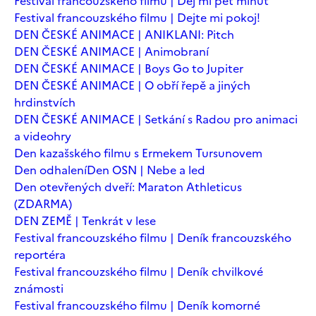
Festival francouzského filmu | Dej mi pět minut
Festival francouzského filmu | Dejte mi pokoj!
DEN ČESKÉ ANIMACE | ANIKLANI: Pitch
DEN ČESKÉ ANIMACE | Animobraní
DEN ČESKÉ ANIMACE | Boys Go to Jupiter
DEN ČESKÉ ANIMACE | O obří řepě a jiných
hrdinstvích
DEN ČESKÉ ANIMACE | Setkání s Radou pro animaci
a videohry
Den kazašského filmu s Ermekem Tursunovem
Den odhalení
Den OSN | Nebe a led
Den otevřených dveří: Maraton Athleticus
(ZDARMA)
DEN ZEMĚ | Tenkrát v lese
Festival francouzského filmu | Deník francouzského
reportéra
Festival francouzského filmu | Deník chvilkové
známosti
Festival francouzského filmu | Deník komorné