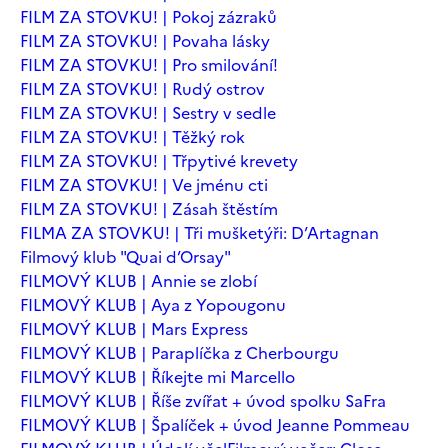
FILM ZA STOVKU! | Pokoj zázraků
FILM ZA STOVKU! | Povaha lásky
FILM ZA STOVKU! | Pro smilování!
FILM ZA STOVKU! | Rudý ostrov
FILM ZA STOVKU! | Sestry v sedle
FILM ZA STOVKU! | Těžký rok
FILM ZA STOVKU! | Třpytivé krevety
FILM ZA STOVKU! | Ve jménu cti
FILM ZA STOVKU! | Zásah štěstím
FILMA ZA STOVKU! | Tři mušketýři: D’Artagnan
Filmový klub "Quai d’Orsay"
FILMOVÝ KLUB | Annie se zlobí
FILMOVÝ KLUB | Aya z Yopougonu
FILMOVÝ KLUB | Mars Express
FILMOVÝ KLUB | Paraplíčka z Cherbourgu
FILMOVÝ KLUB | Říkejte mi Marcello
FILMOVÝ KLUB | Říše zvířat + úvod spolku SaFra
FILMOVÝ KLUB | Špalíček + úvod Jeanne Pommeau