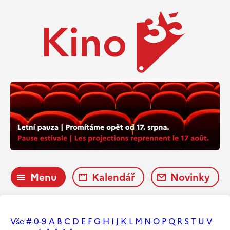
Menu
Kalendář
Novinky
Vše
#
0-9
A
B
C
D
E
F
G
H
I
J
K
L
M
N
O
P
Q
R
S
T
U
V