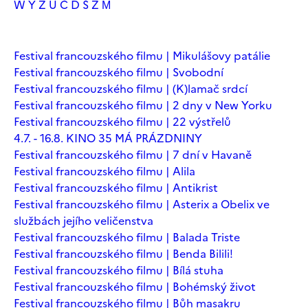
W
Y
Z
Ú
Č
Ď
Š
Ž
М
Festival francouzského filmu | Mikulášovy patálie
Festival francouzského filmu | Svobodní
Festival francouzského filmu | (K)lamač srdcí
Festival francouzského filmu | 2 dny v New Yorku
Festival francouzského filmu | 22 výstřelů
4.7. - 16.8. KINO 35 MÁ PRÁZDNINY
Festival francouzského filmu | 7 dní v Havaně
Festival francouzského filmu | Alila
Festival francouzského filmu | Antikrist
Festival francouzského filmu | Asterix a Obelix ve
službách jejího veličenstva
Festival francouzského filmu | Balada Triste
Festival francouzského filmu | Benda Bilili!
Festival francouzského filmu | Bílá stuha
Festival francouzského filmu | Bohémský život
Festival francouzského filmu | Bůh masakru