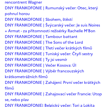
rencontrent Wagner
DNY FRANKOFONIE | Rumunský večer: Otec, který
pohnul horou
DNY FRANKOFONIE | Sbohem, štěstí
DNY FRANKOFONIE | Švýcarský večer: Je suis Noires
+ Armat - za přítomnosti režisérky Rachelle M’Bon
DNY FRANKOFONIE | Tambour battant
DNY FRANKOFONIE | The Sons of the Lord
DNY FRANKOFONIE | Třetí večer krátkých filmů
DNY FRANKOFONIE | Tuniský večer: Čtyři sestry
DNY FRANKOFONIE | Ty jsi vesmír
DNY FRANKOFONIE | Večer Kosova: Úl
DNY FRANKOFONIE | Výběr francouzských
krátkometrážních filmů
DNY FRANKOFONIE | Zahájení: První večer krátkých
filmů
DNY FRANKOFONIE | Zahajovací večer Francie: Utop
se, nebo plav
DNY FRANKOFONIE| Belgický večer: Tori a Lokita