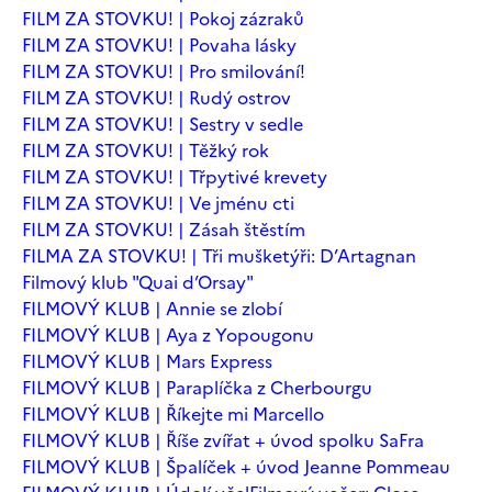
FILM ZA STOVKU! | Pokoj zázraků
FILM ZA STOVKU! | Povaha lásky
FILM ZA STOVKU! | Pro smilování!
FILM ZA STOVKU! | Rudý ostrov
FILM ZA STOVKU! | Sestry v sedle
FILM ZA STOVKU! | Těžký rok
FILM ZA STOVKU! | Třpytivé krevety
FILM ZA STOVKU! | Ve jménu cti
FILM ZA STOVKU! | Zásah štěstím
FILMA ZA STOVKU! | Tři mušketýři: D’Artagnan
Filmový klub "Quai d’Orsay"
FILMOVÝ KLUB | Annie se zlobí
FILMOVÝ KLUB | Aya z Yopougonu
FILMOVÝ KLUB | Mars Express
FILMOVÝ KLUB | Paraplíčka z Cherbourgu
FILMOVÝ KLUB | Říkejte mi Marcello
FILMOVÝ KLUB | Říše zvířat + úvod spolku SaFra
FILMOVÝ KLUB | Špalíček + úvod Jeanne Pommeau