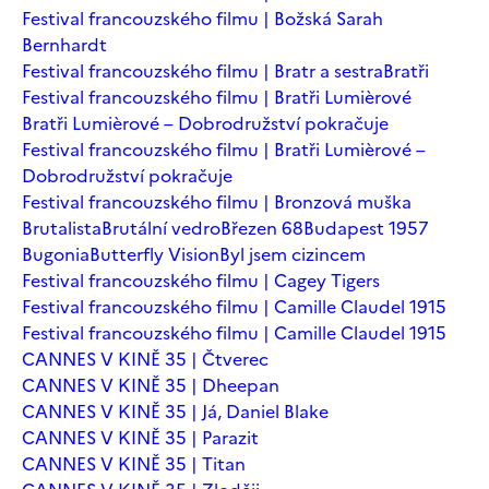
Festival francouzského filmu | Božská Sarah
Bernhardt
Festival francouzského filmu | Bratr a sestra
Bratři
Festival francouzského filmu | Bratři Lumièrové
Bratři Lumièrové – Dobrodružství pokračuje
Festival francouzského filmu | Bratři Lumièrové –
Dobrodružství pokračuje
Festival francouzského filmu | Bronzová muška
Brutalista
Brutální vedro
Březen 68
Budapest 1957
Bugonia
Butterfly Vision
Byl jsem cizincem
Festival francouzského filmu | Cagey Tigers
Festival francouzského filmu | Camille Claudel 1915
Festival francouzského filmu | Camille Claudel 1915
CANNES V KINĚ 35 | Čtverec
CANNES V KINĚ 35 | Dheepan
CANNES V KINĚ 35 | Já, Daniel Blake
CANNES V KINĚ 35 | Parazit
CANNES V KINĚ 35 | Titan