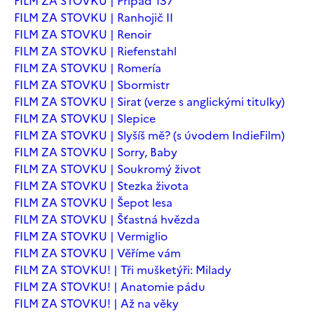
FILM ZA STOVKU | Případ 137
FILM ZA STOVKU | Ranhojič II
FILM ZA STOVKU | Renoir
FILM ZA STOVKU | Riefenstahl
FILM ZA STOVKU | Romería
FILM ZA STOVKU | Sbormistr
FILM ZA STOVKU | Sirat (verze s anglickými titulky)
FILM ZA STOVKU | Slepice
FILM ZA STOVKU | Slyšíš mě? (s úvodem IndieFilm)
FILM ZA STOVKU | Sorry, Baby
FILM ZA STOVKU | Soukromý život
FILM ZA STOVKU | Stezka života
FILM ZA STOVKU | Šepot lesa
FILM ZA STOVKU | Šťastná hvězda
FILM ZA STOVKU | Vermiglio
FILM ZA STOVKU | Věříme vám
FILM ZA STOVKU! | Tři mušketýři: Milady
FILM ZA STOVKU! | Anatomie pádu
FILM ZA STOVKU! | Až na věky