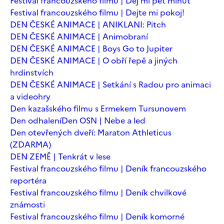
Festival francouzského filmu | Dej mi pět minut
Festival francouzského filmu | Dejte mi pokoj!
DEN ČESKÉ ANIMACE | ANIKLANI: Pitch
DEN ČESKÉ ANIMACE | Animobraní
DEN ČESKÉ ANIMACE | Boys Go to Jupiter
DEN ČESKÉ ANIMACE | O obří řepě a jiných
hrdinstvích
DEN ČESKÉ ANIMACE | Setkání s Radou pro animaci
a videohry
Den kazašského filmu s Ermekem Tursunovem
Den odhalení
Den OSN | Nebe a led
Den otevřených dveří: Maraton Athleticus
(ZDARMA)
DEN ZEMĚ | Tenkrát v lese
Festival francouzského filmu | Deník francouzského
reportéra
Festival francouzského filmu | Deník chvilkové
známosti
Festival francouzského filmu | Deník komorné