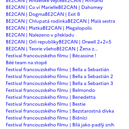
BE2CAN | Andělské vejce
BE2CAN | Armand
BE2CAN | Co ví Marielle
BE2CAN | Dahomey
BE2CAN | Dogma
BE2CAN | Exit 8
BE2CAN | Chlupatá rodinka
BE2CAN | Malá sestra
BE2CAN | Matka
BE2CAN | Megalopolis
BE2CAN | Nalezeno v překladu
BE2CAN | Orli republiky
BE2CAN | Orwell 2+2=5
BE2CAN | Teorie všeho
BE2CAN | Žena z...
Festival francouzského filmu | Bécassine !
Béé team na stopě
Festival francouzského filmu | Bella a Sebastián
Festival francouzského filmu | Bella a Sebastián 2
Festival francouzského filmu | Bella a Sebastian 3
Festival francouzského filmu | Belmondo
Festival francouzského filmu | Benedetta
Festival francouzského filmu | Bestie
Festival francouzského filmu | Bezstarostná dívka
Festival francouzského filmu | Bídníci
Festival francouzského filmu | Bílá jako padlý sníh