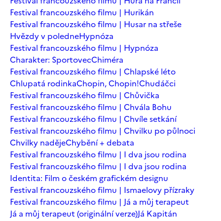
Festival francouzského filmu | Hurá na Francii
Festival francouzského filmu | Hurikán
Festival francouzského filmu | Husar na střeše
Hvězdy v poledne
Hypnóza
Festival francouzského filmu | Hypnóza
Charakter: Sportovec
Chiméra
Festival francouzského filmu | Chlapské léto
Chlupatá rodinka
Chopin, Chopin!
Chudáčci
Festival francouzského filmu | Chůvička
Festival francouzského filmu | Chvála Bohu
Festival francouzského filmu | Chvíle setkání
Festival francouzského filmu | Chvilku po půlnoci
Chvilky naděje
Chybění + debata
Festival francouzského filmu | I dva jsou rodina
Festival francouzského filmu | I dva jsou rodina
Identita: Film o českém grafickém designu
Festival francouzského filmu | Ismaelovy přízraky
Festival francouzského filmu | Já a můj terapeut
Já a můj terapeut (originální verze)
Já Kapitán