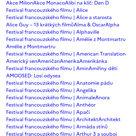
Akce Milion
Akce Monaco
Alibi na klíč: Den D
Festival francouzského filmu | Alice
Festival francouzského filmu | Alice a starosta
Alice Guy – 13 krátkých filmů
Alma & Oscar
Alpha
Festival francouzského filmu | Alphaville
Festival francouzského filmu | Amélie z Montmartru
Amélie z Montmartru
Festival francouzského filmu | American Translation
Americký sen
Američan
Amerika
Amerikánka
Festival francouzského filmu | Amin
Amiřiny děti
AMOOSED: Losí odysea
Festival francouzského filmu | Anatomie pádu
Festival francouzského filmu | Angelika
Festival francouzského filmu | Animale
Anora
Festival francouzského filmu | Anthéor
Festival francouzského filmu | Apači
Festival francouzského filmu | Architekt
Architekt
Festival francouzského filmu | Armáda stínů
Festival francouzského filmu | Arthur 3 a souboj