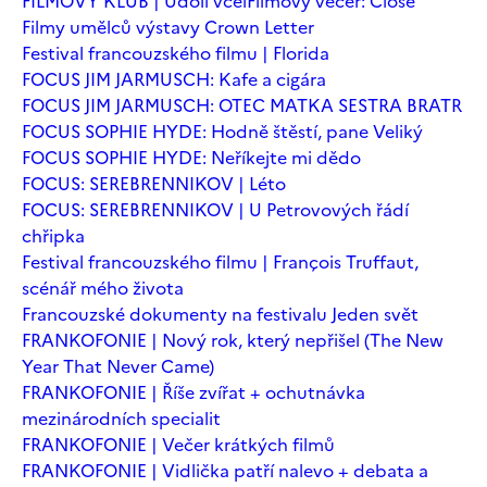
FILMOVÝ KLUB | Údolí včel
Filmový večer: Close
Filmy umělců výstavy Crown Letter
Festival francouzského filmu | Florida
FOCUS JIM JARMUSCH: Kafe a cigára
FOCUS JIM JARMUSCH: OTEC MATKA SESTRA BRATR
FOCUS SOPHIE HYDE: Hodně štěstí, pane Veliký
FOCUS SOPHIE HYDE: Neříkejte mi dědo
FOCUS: SEREBRENNIKOV | Léto
FOCUS: SEREBRENNIKOV | U Petrovových řádí
chřipka
Festival francouzského filmu | François Truffaut,
scénář mého života
Francouzské dokumenty na festivalu Jeden svět
FRANKOFONIE | Nový rok, který nepřišel (The New
Year That Never Came)
FRANKOFONIE | Říše zvířat + ochutnávka
mezinárodních specialit
FRANKOFONIE | Večer krátkých filmů
FRANKOFONIE | Vidlička patří nalevo + debata a