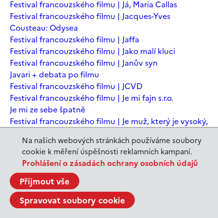
Festival francouzského filmu | Já, Maria Callas
Festival francouzského filmu | Jacques-Yves
Cousteau: Odysea
Festival francouzského filmu | Jaffa
Festival francouzského filmu | Jako malí kluci
Festival francouzského filmu | Janův syn
Javari + debata po filmu
Festival francouzského filmu | JCVD
Festival francouzského filmu | Je mi fajn s.r.o.
Je mi ze sebe špatně
Festival francouzského filmu | Je muž, který je vysoký,
šťastný? Animovaná konverzace s Noamem
Na našich webových stránkách používáme soubory
Chomským
cookie k měření úspěšnosti reklamních kampaní.
Festival francouzského filmu | Je to jen konec světa
Prohlášení o zásadách ochrany osobních údajů
Festival francouzského filmu | Je to jen konec světa
Festival francouzského filmu | Jeanne du Barry -
Přijmout vše
Králova milenka
Spravovat soubory cookie
Jeanne du Barry – Králova milenka
JEDEN SVĚT | Alláh není povinen