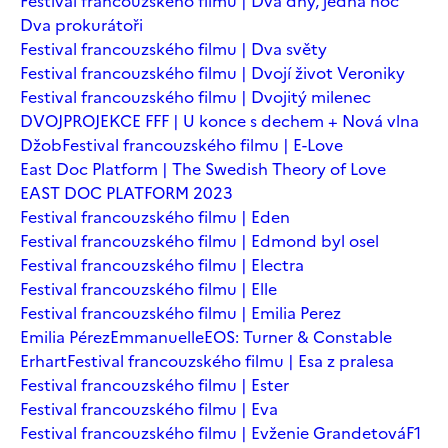
Festival francouzského filmu | Dva dny, jedna noc
Dva prokurátoři
Festival francouzského filmu | Dva světy
Festival francouzského filmu | Dvojí život Veroniky
Festival francouzského filmu | Dvojitý milenec
DVOJPROJEKCE FFF | U konce s dechem + Nová vlna
Džob
Festival francouzského filmu | E-Love
East Doc Platform | The Swedish Theory of Love
EAST DOC PLATFORM 2023
Festival francouzského filmu | Eden
Festival francouzského filmu | Edmond byl osel
Festival francouzského filmu | Electra
Festival francouzského filmu | Elle
Festival francouzského filmu | Emilia Perez
Emilia Pérez
Emmanuelle
EOS: Turner & Constable
Erhart
Festival francouzského filmu | Esa z pralesa
Festival francouzského filmu | Ester
Festival francouzského filmu | Eva
Festival francouzského filmu | Evženie Grandetová
F1