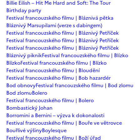
Billie Eilish – Hit Me Hard and Soft: The Tour
Birthday party
Festival francouzského filmu | Bláznivá pětka
Bláznivý Marsupilami (verze s dabingem)
Festival francouzského filmu | Bláznivý Petříček
Festival francouzského filmu | Bláznivý Petříček
Festival francouzského filmu | Bláznivý Petříček
Bláznivý piknik
Festival francouzského filmu | Blízko
Blízko
Festival francouzského filmu | Blízko
Festival francouzského filmu | Bloudění
Festival francouzského filmu | Bob hazardér
Bod obnovy
Festival francouzského filmu | Bod zlomu
Bod zlomu
Bolero
Festival francouzského filmu | Bolero
Bombastický Johan
Borromini a Bernini – výzva k dokonalosti
Festival francouzského filmu | Bouře ve větrovce
Bouřlivé výšiny
Boylesque
Festival francouzského filmu | Boží úřad