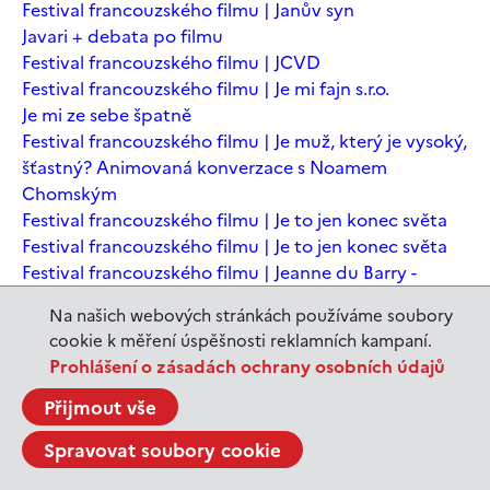
Festival francouzského filmu | Janův syn
Javari + debata po filmu
Festival francouzského filmu | JCVD
Festival francouzského filmu | Je mi fajn s.r.o.
Je mi ze sebe špatně
Festival francouzského filmu | Je muž, který je vysoký,
šťastný? Animovaná konverzace s Noamem
Chomským
Festival francouzského filmu | Je to jen konec světa
Festival francouzského filmu | Je to jen konec světa
Festival francouzského filmu | Jeanne du Barry -
Králova milenka
Na našich webových stránkách používáme soubory
Jeanne du Barry – Králova milenka
cookie k měření úspěšnosti reklamních kampaní.
JEDEN SVĚT | Alláh není povinen
Prohlášení o zásadách ochrany osobních údajů
JEDEN SVĚT | Až mě zabásnou
JEDEN SVĚT | Carmela a ti, co prochází
Přijmout vše
JEDEN SVĚT | Dítě prachu
Spravovat soubory cookie
JEDEN SVĚT | Drobná nehoda
JEDEN SVĚT | Důkazy lásky