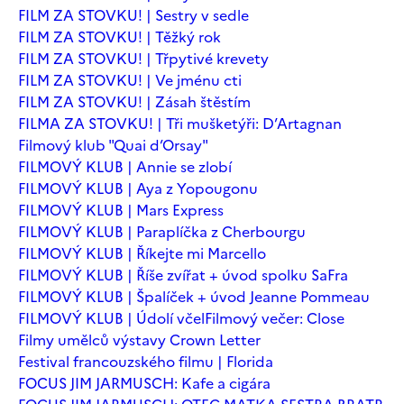
FILM ZA STOVKU! | Sestry v sedle
FILM ZA STOVKU! | Těžký rok
FILM ZA STOVKU! | Třpytivé krevety
FILM ZA STOVKU! | Ve jménu cti
FILM ZA STOVKU! | Zásah štěstím
FILMA ZA STOVKU! | Tři mušketýři: D’Artagnan
Filmový klub "Quai d’Orsay"
FILMOVÝ KLUB | Annie se zlobí
FILMOVÝ KLUB | Aya z Yopougonu
FILMOVÝ KLUB | Mars Express
FILMOVÝ KLUB | Paraplíčka z Cherbourgu
FILMOVÝ KLUB | Říkejte mi Marcello
FILMOVÝ KLUB | Říše zvířat + úvod spolku SaFra
FILMOVÝ KLUB | Špalíček + úvod Jeanne Pommeau
FILMOVÝ KLUB | Údolí včel
Filmový večer: Close
Filmy umělců výstavy Crown Letter
Festival francouzského filmu | Florida
FOCUS JIM JARMUSCH: Kafe a cigára