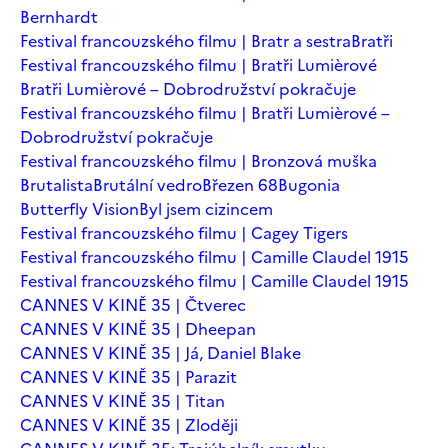
Bernhardt
Festival francouzského filmu | Bratr a sestra
Bratři
Festival francouzského filmu | Bratři Lumièrové
Bratři Lumièrové – Dobrodružství pokračuje
Festival francouzského filmu | Bratři Lumièrové –
Dobrodružství pokračuje
Festival francouzského filmu | Bronzová muška
Brutalista
Brutální vedro
Březen 68
Bugonia
Butterfly Vision
Byl jsem cizincem
Festival francouzského filmu | Cagey Tigers
Festival francouzského filmu | Camille Claudel 1915
Festival francouzského filmu | Camille Claudel 1915
CANNES V KINĚ 35 | Čtverec
CANNES V KINĚ 35 | Dheepan
CANNES V KINĚ 35 | Já, Daniel Blake
CANNES V KINĚ 35 | Parazit
CANNES V KINĚ 35 | Titan
CANNES V KINĚ 35 | Zloději