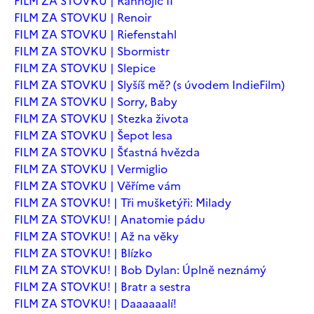
FILM ZA STOVKU | Ranhojič II
FILM ZA STOVKU | Renoir
FILM ZA STOVKU | Riefenstahl
FILM ZA STOVKU | Sbormistr
FILM ZA STOVKU | Slepice
FILM ZA STOVKU | Slyšíš mě? (s úvodem IndieFilm)
FILM ZA STOVKU | Sorry, Baby
FILM ZA STOVKU | Stezka života
FILM ZA STOVKU | Šepot lesa
FILM ZA STOVKU | Šťastná hvězda
FILM ZA STOVKU | Vermiglio
FILM ZA STOVKU | Věříme vám
FILM ZA STOVKU! | Tři mušketýři: Milady
FILM ZA STOVKU! | Anatomie pádu
FILM ZA STOVKU! | Až na věky
FILM ZA STOVKU! | Blízko
FILM ZA STOVKU! | Bob Dylan: Úplně neznámý
FILM ZA STOVKU! | Bratr a sestra
FILM ZA STOVKU! | Daaaaaalí!