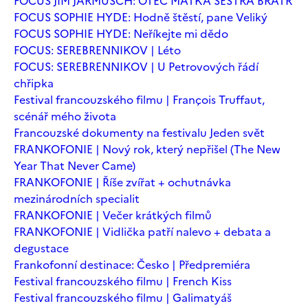
FOCUS JIM JARMUSCH: OTEC MATKA SESTRA BRATR
FOCUS SOPHIE HYDE: Hodně štěstí, pane Veliký
FOCUS SOPHIE HYDE: Neříkejte mi dědo
FOCUS: SEREBRENNIKOV | Léto
FOCUS: SEREBRENNIKOV | U Petrovových řádí
chřipka
Festival francouzského filmu | François Truffaut,
scénář mého života
Francouzské dokumenty na festivalu Jeden svět
FRANKOFONIE | Nový rok, který nepřišel (The New
Year That Never Came)
FRANKOFONIE | Říše zvířat + ochutnávka
mezinárodních specialit
FRANKOFONIE | Večer krátkých filmů
FRANKOFONIE | Vidlička patří nalevo + debata a
degustace
Frankofonní destinace: Česko | Předpremiéra
Festival francouzského filmu | French Kiss
Festival francouzského filmu | Galimatyáš