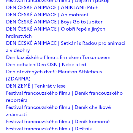
Festival francouzského filmu | Dejte mi pokoj!
DEN ČESKÉ ANIMACE | ANIKLANI: Pitch
DEN ČESKÉ ANIMACE | Animobraní
DEN ČESKÉ ANIMACE | Boys Go to Jupiter
DEN ČESKÉ ANIMACE | O obří řepě a jiných
hrdinstvích
DEN ČESKÉ ANIMACE | Setkání s Radou pro animaci
a videohry
Den kazašského filmu s Ermekem Tursunovem
Den odhalení
Den OSN | Nebe a led
Den otevřených dveří: Maraton Athleticus
(ZDARMA)
DEN ZEMĚ | Tenkrát v lese
Festival francouzského filmu | Deník francouzského
reportéra
Festival francouzského filmu | Deník chvilkové
známosti
Festival francouzského filmu | Deník komorné
Festival francouzského filmu | Deštník