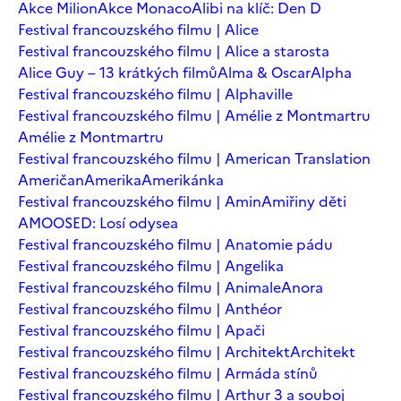
Akce Milion
Akce Monaco
Alibi na klíč: Den D
Festival francouzského filmu | Alice
Festival francouzského filmu | Alice a starosta
Alice Guy – 13 krátkých filmů
Alma & Oscar
Alpha
Festival francouzského filmu | Alphaville
Festival francouzského filmu | Amélie z Montmartru
Amélie z Montmartru
Festival francouzského filmu | American Translation
Američan
Amerika
Amerikánka
Festival francouzského filmu | Amin
Amiřiny děti
AMOOSED: Losí odysea
Festival francouzského filmu | Anatomie pádu
Festival francouzského filmu | Angelika
Festival francouzského filmu | Animale
Anora
Festival francouzského filmu | Anthéor
Festival francouzského filmu | Apači
Festival francouzského filmu | Architekt
Architekt
Festival francouzského filmu | Armáda stínů
Festival francouzského filmu | Arthur 3 a souboj