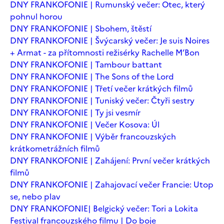
DNY FRANKOFONIE | Rumunský večer: Otec, který
pohnul horou
DNY FRANKOFONIE | Sbohem, štěstí
DNY FRANKOFONIE | Švýcarský večer: Je suis Noires
+ Armat - za přítomnosti režisérky Rachelle M’Bon
DNY FRANKOFONIE | Tambour battant
DNY FRANKOFONIE | The Sons of the Lord
DNY FRANKOFONIE | Třetí večer krátkých filmů
DNY FRANKOFONIE | Tuniský večer: Čtyři sestry
DNY FRANKOFONIE | Ty jsi vesmír
DNY FRANKOFONIE | Večer Kosova: Úl
DNY FRANKOFONIE | Výběr francouzských
krátkometrážních filmů
DNY FRANKOFONIE | Zahájení: První večer krátkých
filmů
DNY FRANKOFONIE | Zahajovací večer Francie: Utop
se, nebo plav
DNY FRANKOFONIE| Belgický večer: Tori a Lokita
Festival francouzského filmu | Do boje