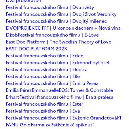
Dva prokurátoři
Festival francouzského filmu | Dva světy
Festival francouzského filmu | Dvojí život Veroniky
Festival francouzského filmu | Dvojitý milenec
DVOJPROJEKCE FFF | U konce s dechem + Nová vlna
Džob
Festival francouzského filmu | E-Love
East Doc Platform | The Swedish Theory of Love
EAST DOC PLATFORM 2023
Festival francouzského filmu | Eden
Festival francouzského filmu | Edmond byl osel
Festival francouzského filmu | Electra
Festival francouzského filmu | Elle
Festival francouzského filmu | Emilia Perez
Emilia Pérez
Emmanuelle
EOS: Turner & Constable
Erhart
Festival francouzského filmu | Esa z pralesa
Festival francouzského filmu | Ester
Festival francouzského filmu | Eva
Festival francouzského filmu | Evženie Grandetová
F1
FAMU Gold
Farma zvířat
Fénické spiknutí