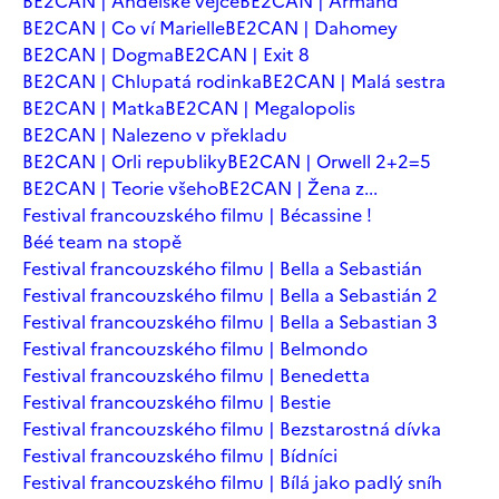
BE2CAN | Andělské vejce
BE2CAN | Armand
BE2CAN | Co ví Marielle
BE2CAN | Dahomey
BE2CAN | Dogma
BE2CAN | Exit 8
BE2CAN | Chlupatá rodinka
BE2CAN | Malá sestra
BE2CAN | Matka
BE2CAN | Megalopolis
BE2CAN | Nalezeno v překladu
BE2CAN | Orli republiky
BE2CAN | Orwell 2+2=5
BE2CAN | Teorie všeho
BE2CAN | Žena z...
Festival francouzského filmu | Bécassine !
Béé team na stopě
Festival francouzského filmu | Bella a Sebastián
Festival francouzského filmu | Bella a Sebastián 2
Festival francouzského filmu | Bella a Sebastian 3
Festival francouzského filmu | Belmondo
Festival francouzského filmu | Benedetta
Festival francouzského filmu | Bestie
Festival francouzského filmu | Bezstarostná dívka
Festival francouzského filmu | Bídníci
Festival francouzského filmu | Bílá jako padlý sníh