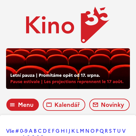
Menu
Kalendář
Novinky
Vše
#
0-9
A
B
C
D
E
F
G
H
I
J
K
L
M
N
O
P
Q
R
S
T
U
V