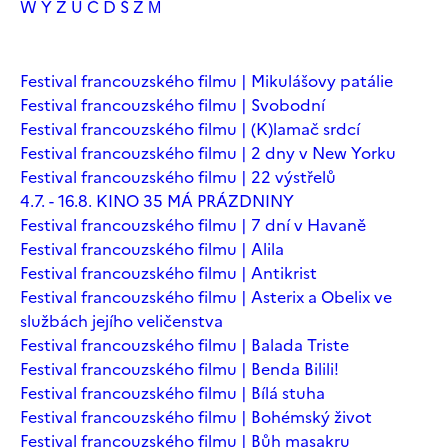
W
Y
Z
Ú
Č
Ď
Š
Ž
М
Festival francouzského filmu | Mikulášovy patálie
Festival francouzského filmu | Svobodní
Festival francouzského filmu | (K)lamač srdcí
Festival francouzského filmu | 2 dny v New Yorku
Festival francouzského filmu | 22 výstřelů
4.7. - 16.8. KINO 35 MÁ PRÁZDNINY
Festival francouzského filmu | 7 dní v Havaně
Festival francouzského filmu | Alila
Festival francouzského filmu | Antikrist
Festival francouzského filmu | Asterix a Obelix ve
službách jejího veličenstva
Festival francouzského filmu | Balada Triste
Festival francouzského filmu | Benda Bilili!
Festival francouzského filmu | Bílá stuha
Festival francouzského filmu | Bohémský život
Festival francouzského filmu | Bůh masakru