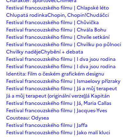
Charakter: Sportovec
Chiméra
Festival francouzského filmu | Chlapské léto
Chlupatá rodinka
Chopin, Chopin!
Chudáčci
Festival francouzského filmu | Chůvička
Festival francouzského filmu | Chvála Bohu
Festival francouzského filmu | Chvíle setkání
Festival francouzského filmu | Chvilku po půlnoci
Chvilky naděje
Chybění + debata
Festival francouzského filmu | I dva jsou rodina
Festival francouzského filmu | I dva jsou rodina
Identita: Film o českém grafickém designu
Festival francouzského filmu | Ismaelovy přízraky
Festival francouzského filmu | Já a můj terapeut
Já a můj terapeut (originální verze)
Já Kapitán
Festival francouzského filmu | Já, Maria Callas
Festival francouzského filmu | Jacques-Yves
Cousteau: Odysea
Festival francouzského filmu | Jaffa
Festival francouzského filmu | Jako malí kluci