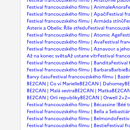
Festival francouzského filmu | Anatomie pádu
Festival francouzského filmu | Animale
Anora
F
Festival francouzského filmu | Apači
Festival f
Festival francouzského filmu | Armáda stínů
Fe
Asterix a Obelix: Říše středu
Festival francouzsk
Festival francouzského filmu | Atomic Age
Fest
Festival francouzského filmu | Ava
Festival fra
Festival francouzského filmu | Aznavour a jeho
Až na konec světa
Až ustane vítr
Festival franc
Festival francouzského filmu | Bandita
Festival
Festival francouzského filmu | Barbara
Barbie
B
Barvy času
Festival francouzského filmu | Bazé
BE2CAN | Co ví Marielle
BE2CAN | Dahomey
B
BE2CAN | Malá sestra
BE2CAN | Matka
BE2CAN 
BE2CAN | Orli republiky
BE2CAN | Orwell 2+2
Festival francouzského filmu | Bécassine !
Béé 
Festival francouzského filmu | Bella a Sebastiá
Festival francouzského filmu | Belmondo
Festi
Festival francouzského filmu | Bestie
Festival f