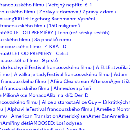
 francouzského filmu | Veřejný nepřítel č. 1
ancouzského filmu | Zprávy z domova / Zprávy z domu
issing
100 let Ingeborg Bachmann: Vysnění
l francouzského filmu | 150 miligramů
oté
30 LET OD PREMIÉRY | Leon (režisérský sestřih)
ouzského filmu | 35 panáků rumu
francouzského filmu | 4 KRÁT D
ínu
50 LET OD PREMIÉRY | Čelisti
ancouzského filmu | 9 prstů
 do kuchyně!
Festival francouzského filmu | A ELLE stvořila
ilmu | A válka je tady
Festival francouzského filmu | Adam
l francouzského filmu | Aféra Clearstream
Aftersun
Agenti št
val francouzského filmu | Ahmedova píseň
 Milion
Akce Monaco
Alibi na klíč: Den D
ancouzského filmu | Alice a starosta
Alice Guy – 13 krátkých 
u | Alphaville
Festival francouzského filmu | Amélie z Mont
ilmu | American Translation
Americký sen
Američan
Amerika
in
Amiřiny děti
AMOOSED: Losí odysea