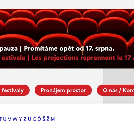
 festivaly
Pronájem prostor
O nás / Kon
T
U
V
W
Y
Z
Ú
Č
Ď
Š
Ž
М