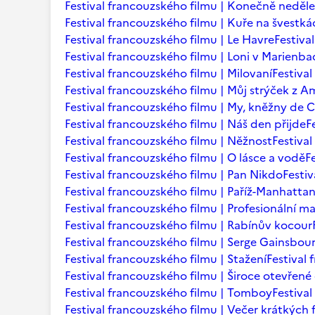
Festival francouzského filmu | Konečně neděle
Festival francouzského filmu | Kuře na švestká
Festival francouzského filmu | Le Havre
Festiva
Festival francouzského filmu | Loni v Marienb
Festival francouzského filmu | Milovaní
Festiva
Festival francouzského filmu | Můj strýček z A
Festival francouzského filmu | My, kněžny de C
Festival francouzského filmu | Náš den přijde
F
Festival francouzského filmu | Něžnost
Festival
Festival francouzského filmu | O lásce a vodě
F
Festival francouzského filmu | Pan Nikdo
Festi
Festival francouzského filmu | Paříž-Manhatta
Festival francouzského filmu | Profesionální m
Festival francouzského filmu | Rabínův kocour
Festival francouzského filmu | Serge Gainsbourg
Festival francouzského filmu | Stažení
Festival
Festival francouzského filmu | Široce otevřené 
Festival francouzského filmu | Tomboy
Festiva
Festival francouzského filmu | Večer krátkých 