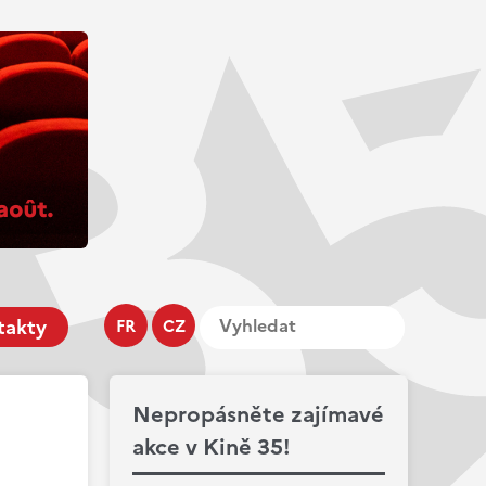
takty
FR
CZ
Nepropásněte zajímavé
akce v Kině 35!