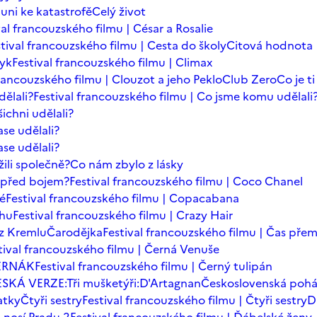
auni ke katastrofě
Celý život
val francouzského filmu | César a Rosalie
tival francouzského filmu | Cesta do školy
Citová hodnota
zyk
Festival francouzského filmu | Climax
francouzského filmu | Clouzot a jeho Peklo
Club Zero
Co je t
dělali?
Festival francouzského filmu | Co jsme komu udělali
ichni udělali?
se udělali?
se udělali?
ili společně?
Co nám zbylo z lásky
t před bojem?
Festival francouzského filmu | Coco Chanel
dé
Festival francouzského filmu | Copacabana
chu
Festival francouzského filmu | Crazy Hair
z Kremlu
Čarodějka
Festival francouzského filmu | Čas přem
tival francouzského filmu | Černá Venuše
ERNÁK
Festival francouzského filmu | Černý tulipán
SKÁ VERZE:Tři mušketýři:D'Artagnan
Československá poh
atky
Čtyři sestry
Festival francouzského filmu | Čtyři sestry
D