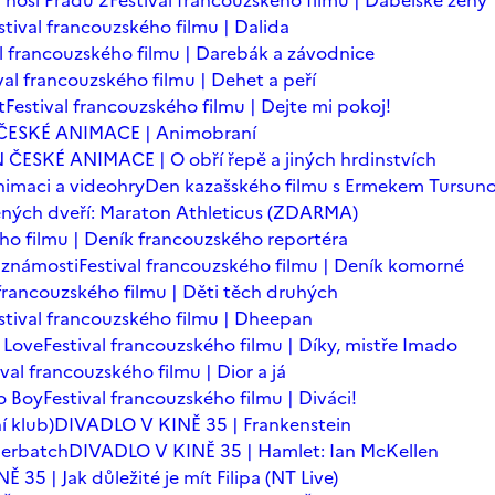
 nosí Pradu 2
Festival francouzského filmu | Ďábelské ženy
stival francouzského filmu | Dalida
al francouzského filmu | Darebák a závodnice
val francouzského filmu | Dehet a peří
t
Festival francouzského filmu | Dejte mi pokoj!
ČESKÉ ANIMACE | Animobraní
 ČESKÉ ANIMACE | O obří řepě a jiných hrdinstvích
imaci a videohry
Den kazašského filmu s Ermekem Tursu
ných dveří: Maraton Athleticus (ZDARMA)
ého filmu | Deník francouzského reportéra
é známosti
Festival francouzského filmu | Deník komorné
 francouzského filmu | Děti těch druhých
stival francouzského filmu | Dheepan
 Love
Festival francouzského filmu | Díky, mistře Imado
ival francouzského filmu | Dior a já
o Boy
Festival francouzského filmu | Diváci!
í klub)
DIVADLO V KINĚ 35 | Frankenstein
berbatch
DIVADLO V KINĚ 35 | Hamlet: Ian McKellen
35 | Jak důležité je mít Filipa (NT Live)