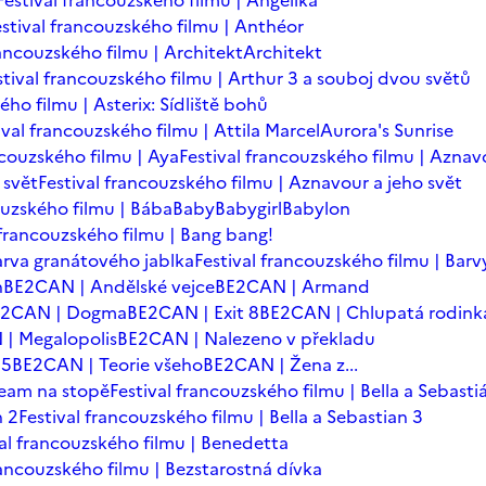
Festival francouzského filmu | Angelika
estival francouzského filmu | Anthéor
rancouzského filmu | Architekt
Architekt
stival francouzského filmu | Arthur 3 a souboj dvou světů
ého filmu | Asterix: Sídliště bohů
ival francouzského filmu | Attila Marcel
Aurora's Sunrise
ncouzského filmu | Aya
Festival francouzského filmu | Aznav
 svět
Festival francouzského filmu | Aznavour a jeho svět
ouzského filmu | Bába
Baby
Babygirl
Babylon
 francouzského filmu | Bang bang!
arva granátového jablka
Festival francouzského filmu | Barv
n
BE2CAN | Andělské vejce
BE2CAN | Armand
E2CAN | Dogma
BE2CAN | Exit 8
BE2CAN | Chlupatá rodink
| Megalopolis
BE2CAN | Nalezeno v překladu
=5
BE2CAN | Teorie všeho
BE2CAN | Žena z...
team na stopě
Festival francouzského filmu | Bella a Sebasti
n 2
Festival francouzského filmu | Bella a Sebastian 3
val francouzského filmu | Benedetta
rancouzského filmu | Bezstarostná dívka