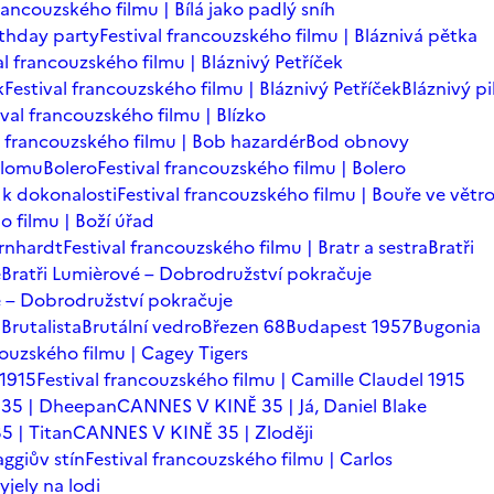
francouzského filmu | Bílá jako padlý sníh
rthday party
Festival francouzského filmu | Bláznivá pětka
al francouzského filmu | Bláznivý Petříček
k
Festival francouzského filmu | Bláznivý Petříček
Bláznivý pi
ival francouzského filmu | Blízko
l francouzského filmu | Bob hazardér
Bod obnovy
zlomu
Bolero
Festival francouzského filmu | Bolero
 k dokonalosti
Festival francouzského filmu | Bouře ve větr
o filmu | Boží úřad
ernhardt
Festival francouzského filmu | Bratr a sestra
Bratři
é
Bratři Lumièrové – Dobrodružství pokračuje
vé – Dobrodružství pokračuje
a
Brutalista
Brutální vedro
Březen 68
Budapest 1957
Bugonia
couzského filmu | Cagey Tigers
 1915
Festival francouzského filmu | Camille Claudel 1915
35 | Dheepan
CANNES V KINĚ 35 | Já, Daniel Blake
 | Titan
CANNES V KINĚ 35 | Zloději
ggiův stín
Festival francouzského filmu | Carlos
yjely na lodi