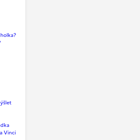
i holka?
?
ýšlet
ádka
a Vinci