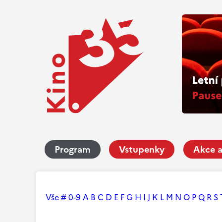
Program
Vstupenky
Akce a
Vše
#
0-9
A
B
C
D
E
F
G
H
I
J
K
L
M
N
O
P
Q
R
S