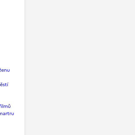
 ženu
ěstí
filmů
martru