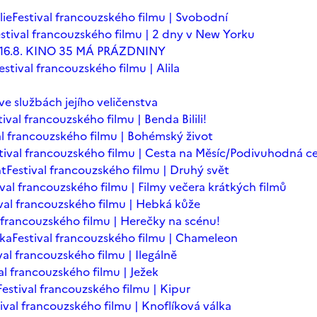
lie
Festival francouzského filmu | Svobodní
stival francouzského filmu | 2 dny v New Yorku
 - 16.8. KINO 35 MÁ PRÁZDNINY
estival francouzského filmu | Alila
 ve službách jejího veličenstva
tival francouzského filmu | Benda Bilili!
al francouzského filmu | Bohémský život
tival francouzského filmu | Cesta na Měsíc/Podivuhodná c
nt
Festival francouzského filmu | Druhý svět
ival francouzského filmu | Filmy večera krátkých filmů
ival francouzského filmu | Hebká kůže
l francouzského filmu | Herečky na scénu!
ska
Festival francouzského filmu | Chameleon
val francouzského filmu | Ilegálně
al francouzského filmu | Ježek
Festival francouzského filmu | Kipur
ival francouzského filmu | Knoflíková válka