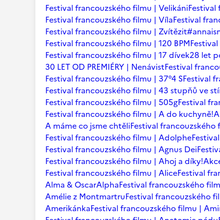
Festival francouzského filmu | Velikáni
Festival
Festival francouzského filmu | Víla
Festival fr
Festival francouzského filmu | Zvítězit
#annaism
Festival francouzského filmu | 120 BPM
Festiva
Festival francouzského filmu | 17 dívek
28 let p
30 LET OD PREMIÉRY | Nenávist
Festival franc
Festival francouzského filmu | 37°4 S
Festival 
Festival francouzského filmu | 43 stupňů ve st
Festival francouzského filmu | 505g
Festival fr
Festival francouzského filmu | A do kuchyně!
A
A máme co jsme chtěli
Festival francouzského f
Festival francouzského filmu | Adolphe
Festiva
Festival francouzského filmu | Agnus Dei
Festi
Festival francouzského filmu | Ahoj a díky!
Akce
Festival francouzského filmu | Alice
Festival fr
Alma & Oscar
Alpha
Festival francouzského film
Amélie z Montmartru
Festival francouzského f
Amerikánka
Festival francouzského filmu | Am