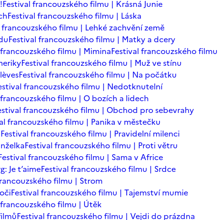
!
Festival francouzského filmu | Krásná Junie
ch
Festival francouzského filmu | Láska
l francouzského filmu | Lehké zachvění země
adu
Festival francouzského filmu | Matky a dcery
l francouzského filmu | Mimina
Festival francouzského filmu 
meriky
Festival francouzského filmu | Muž ve stínu
lèves
Festival francouzského filmu | Na počátku
estival francouzského filmu | Nedotknutelní
 francouzského filmu | O bozích a lidech
estival francouzského filmu | Obchod pro sebevrahy
val francouzského filmu | Panika v městečku
n
Festival francouzského filmu | Pravidelní milenci
anželka
Festival francouzského filmu | Proti větru
Festival francouzského filmu | Sama v Africe
: Je t’aime
Festival francouzského filmu | Srdce
 francouzského filmu | Strom
oči
Festival francouzského filmu | Tajemství mumie
l francouzského filmu | Útěk
filmů
Festival francouzského filmu | Vejdi do prázdna