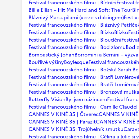
Festival francouzského filmu | Bídníci
Festival 
Billie Eilish – Hit Me Hard and Soft: The Tour
Bi
Bláznivý Marsupilami (verze s dabingem)
Festiv
Festival francouzského filmu | Bláznivý Petříče
Festival francouzského filmu | Blízko
Blízko
Fest
Festival francouzského filmu | Bloudění
Festiva
Festival francouzského filmu | Bod zlomu
Bod 
Bombastický Johan
Borromini a Bernini – výzva
Bouřlivé výšiny
Boylesque
Festival francouzskéh
Festival francouzského filmu | Božská Sarah B
Festival francouzského filmu | Bratři Lumièrov
Festival francouzského filmu | Bratři Lumièro
Festival francouzského filmu | Bronzová mušk
Butterfly Vision
Byl jsem cizincem
Festival fran
Festival francouzského filmu | Camille Claudel
CANNES V KINĚ 35 | Čtverec
CANNES V KINĚ 
CANNES V KINĚ 35 | Parazit
CANNES V KINĚ 35
CANNES V KINĚ 35: Trojúhelník smutku
Carava
Festival francouzského filmu | Célina a Julie si v