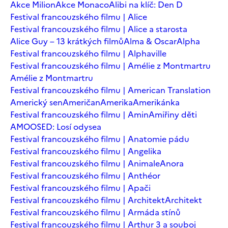
Akce Milion
Akce Monaco
Alibi na klíč: Den D
Festival francouzského filmu | Alice
Festival francouzského filmu | Alice a starosta
Alice Guy – 13 krátkých filmů
Alma & Oscar
Alpha
Festival francouzského filmu | Alphaville
Festival francouzského filmu | Amélie z Montmartru
Amélie z Montmartru
Festival francouzského filmu | American Translation
Americký sen
Američan
Amerika
Amerikánka
Festival francouzského filmu | Amin
Amiřiny děti
AMOOSED: Losí odysea
Festival francouzského filmu | Anatomie pádu
Festival francouzského filmu | Angelika
Festival francouzského filmu | Animale
Anora
Festival francouzského filmu | Anthéor
Festival francouzského filmu | Apači
Festival francouzského filmu | Architekt
Architekt
Festival francouzského filmu | Armáda stínů
Festival francouzského filmu | Arthur 3 a souboj