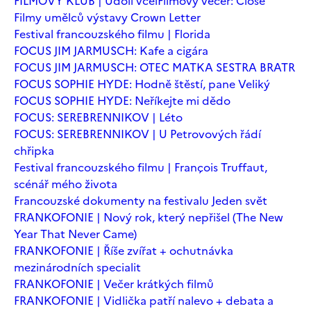
FILMOVÝ KLUB | Údolí včel
Filmový večer: Close
Filmy umělců výstavy Crown Letter
Festival francouzského filmu | Florida
FOCUS JIM JARMUSCH: Kafe a cigára
FOCUS JIM JARMUSCH: OTEC MATKA SESTRA BRATR
FOCUS SOPHIE HYDE: Hodně štěstí, pane Veliký
FOCUS SOPHIE HYDE: Neříkejte mi dědo
FOCUS: SEREBRENNIKOV | Léto
FOCUS: SEREBRENNIKOV | U Petrovových řádí
chřipka
Festival francouzského filmu | François Truffaut,
scénář mého života
Francouzské dokumenty na festivalu Jeden svět
FRANKOFONIE | Nový rok, který nepřišel (The New
Year That Never Came)
FRANKOFONIE | Říše zvířat + ochutnávka
mezinárodních specialit
FRANKOFONIE | Večer krátkých filmů
FRANKOFONIE | Vidlička patří nalevo + debata a