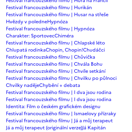
Festival francouzského filmu | Hurá na Francii
Festival francouzského filmu | Hurikán
Festival francouzského filmu | Husar na střeše
Hvězdy v poledne
Hypnóza
Festival francouzského filmu | Hypnóza
Charakter: Sportovec
Chiméra
Festival francouzského filmu | Chlapské léto
Chlupatá rodinka
Chopin, Chopin!
Chudáčci
Festival francouzského filmu | Chůvička
Festival francouzského filmu | Chvála Bohu
Festival francouzského filmu | Chvíle setkání
Festival francouzského filmu | Chvilku po půlnoci
Chvilky naděje
Chybění + debata
Festival francouzského filmu | I dva jsou rodina
Festival francouzského filmu | I dva jsou rodina
Identita: Film o českém grafickém designu
Festival francouzského filmu | Ismaelovy přízraky
Festival francouzského filmu | Já a můj terapeut
Já a můj terapeut (originální verze)
Já Kapitán