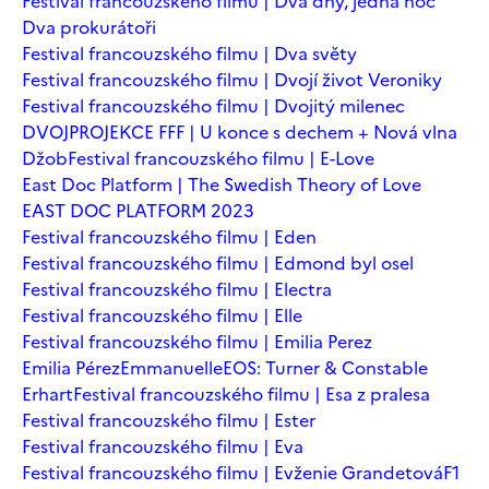
Festival francouzského filmu | Dva dny, jedna noc
Dva prokurátoři
Festival francouzského filmu | Dva světy
Festival francouzského filmu | Dvojí život Veroniky
Festival francouzského filmu | Dvojitý milenec
DVOJPROJEKCE FFF | U konce s dechem + Nová vlna
Džob
Festival francouzského filmu | E-Love
East Doc Platform | The Swedish Theory of Love
EAST DOC PLATFORM 2023
Festival francouzského filmu | Eden
Festival francouzského filmu | Edmond byl osel
Festival francouzského filmu | Electra
Festival francouzského filmu | Elle
Festival francouzského filmu | Emilia Perez
Emilia Pérez
Emmanuelle
EOS: Turner & Constable
Erhart
Festival francouzského filmu | Esa z pralesa
Festival francouzského filmu | Ester
Festival francouzského filmu | Eva
Festival francouzského filmu | Evženie Grandetová
F1