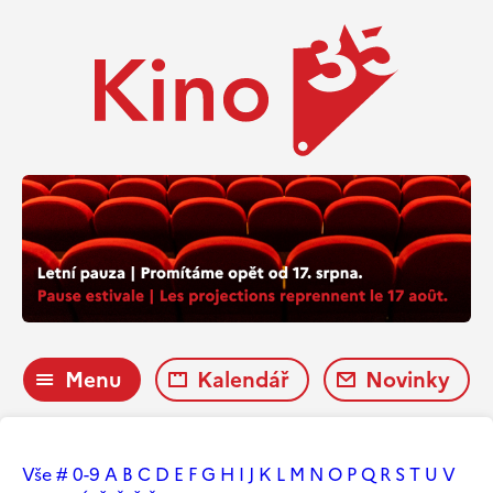
Menu
Kalendář
Novinky
Vše
#
0-9
A
B
C
D
E
F
G
H
I
J
K
L
M
N
O
P
Q
R
S
T
U
V