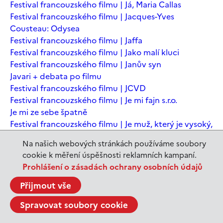
Festival francouzského filmu | Já, Maria Callas
Festival francouzského filmu | Jacques-Yves
Cousteau: Odysea
Festival francouzského filmu | Jaffa
Festival francouzského filmu | Jako malí kluci
Festival francouzského filmu | Janův syn
Javari + debata po filmu
Festival francouzského filmu | JCVD
Festival francouzského filmu | Je mi fajn s.r.o.
Je mi ze sebe špatně
Festival francouzského filmu | Je muž, který je vysoký,
šťastný? Animovaná konverzace s Noamem
Na našich webových stránkách používáme soubory
Chomským
cookie k měření úspěšnosti reklamních kampaní.
Festival francouzského filmu | Je to jen konec světa
Prohlášení o zásadách ochrany osobních údajů
Festival francouzského filmu | Je to jen konec světa
Festival francouzského filmu | Jeanne du Barry -
Přijmout vše
Králova milenka
Spravovat soubory cookie
Jeanne du Barry – Králova milenka
JEDEN SVĚT | Alláh není povinen