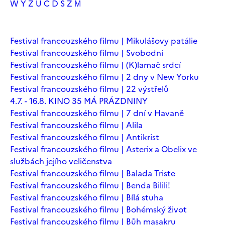
W
Y
Z
Ú
Č
Ď
Š
Ž
М
Festival francouzského filmu | Mikulášovy patálie
Festival francouzského filmu | Svobodní
Festival francouzského filmu | (K)lamač srdcí
Festival francouzského filmu | 2 dny v New Yorku
Festival francouzského filmu | 22 výstřelů
4.7. - 16.8. KINO 35 MÁ PRÁZDNINY
Festival francouzského filmu | 7 dní v Havaně
Festival francouzského filmu | Alila
Festival francouzského filmu | Antikrist
Festival francouzského filmu | Asterix a Obelix ve
službách jejího veličenstva
Festival francouzského filmu | Balada Triste
Festival francouzského filmu | Benda Bilili!
Festival francouzského filmu | Bílá stuha
Festival francouzského filmu | Bohémský život
Festival francouzského filmu | Bůh masakru