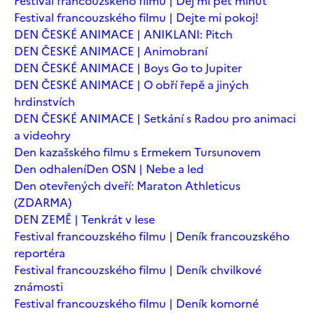
Festival francouzského filmu | Dej mi pět minut
Festival francouzského filmu | Dejte mi pokoj!
DEN ČESKÉ ANIMACE | ANIKLANI: Pitch
DEN ČESKÉ ANIMACE | Animobraní
DEN ČESKÉ ANIMACE | Boys Go to Jupiter
DEN ČESKÉ ANIMACE | O obří řepě a jiných
hrdinstvích
DEN ČESKÉ ANIMACE | Setkání s Radou pro animaci
a videohry
Den kazašského filmu s Ermekem Tursunovem
Den odhalení
Den OSN | Nebe a led
Den otevřených dveří: Maraton Athleticus
(ZDARMA)
DEN ZEMĚ | Tenkrát v lese
Festival francouzského filmu | Deník francouzského
reportéra
Festival francouzského filmu | Deník chvilkové
známosti
Festival francouzského filmu | Deník komorné