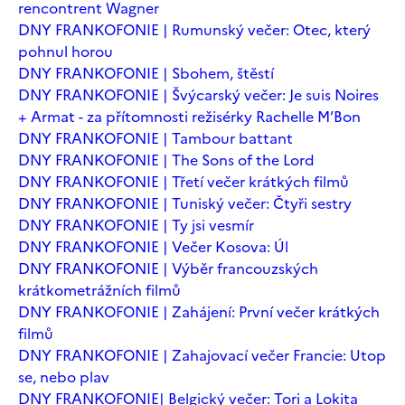
rencontrent Wagner
DNY FRANKOFONIE | Rumunský večer: Otec, který
pohnul horou
DNY FRANKOFONIE | Sbohem, štěstí
DNY FRANKOFONIE | Švýcarský večer: Je suis Noires
+ Armat - za přítomnosti režisérky Rachelle M’Bon
DNY FRANKOFONIE | Tambour battant
DNY FRANKOFONIE | The Sons of the Lord
DNY FRANKOFONIE | Třetí večer krátkých filmů
DNY FRANKOFONIE | Tuniský večer: Čtyři sestry
DNY FRANKOFONIE | Ty jsi vesmír
DNY FRANKOFONIE | Večer Kosova: Úl
DNY FRANKOFONIE | Výběr francouzských
krátkometrážních filmů
DNY FRANKOFONIE | Zahájení: První večer krátkých
filmů
DNY FRANKOFONIE | Zahajovací večer Francie: Utop
se, nebo plav
DNY FRANKOFONIE| Belgický večer: Tori a Lokita