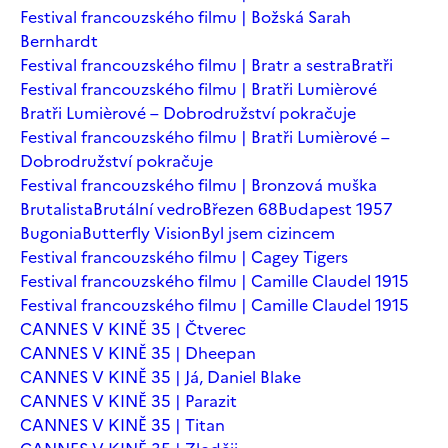
Festival francouzského filmu | Božská Sarah
Bernhardt
Festival francouzského filmu | Bratr a sestra
Bratři
Festival francouzského filmu | Bratři Lumièrové
Bratři Lumièrové – Dobrodružství pokračuje
Festival francouzského filmu | Bratři Lumièrové –
Dobrodružství pokračuje
Festival francouzského filmu | Bronzová muška
Brutalista
Brutální vedro
Březen 68
Budapest 1957
Bugonia
Butterfly Vision
Byl jsem cizincem
Festival francouzského filmu | Cagey Tigers
Festival francouzského filmu | Camille Claudel 1915
Festival francouzského filmu | Camille Claudel 1915
CANNES V KINĚ 35 | Čtverec
CANNES V KINĚ 35 | Dheepan
CANNES V KINĚ 35 | Já, Daniel Blake
CANNES V KINĚ 35 | Parazit
CANNES V KINĚ 35 | Titan