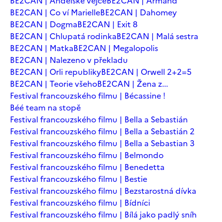
BE2CAN | Andělské vejce
BE2CAN | Armand
BE2CAN | Co ví Marielle
BE2CAN | Dahomey
BE2CAN | Dogma
BE2CAN | Exit 8
BE2CAN | Chlupatá rodinka
BE2CAN | Malá sestra
BE2CAN | Matka
BE2CAN | Megalopolis
BE2CAN | Nalezeno v překladu
BE2CAN | Orli republiky
BE2CAN | Orwell 2+2=5
BE2CAN | Teorie všeho
BE2CAN | Žena z...
Festival francouzského filmu | Bécassine !
Béé team na stopě
Festival francouzského filmu | Bella a Sebastián
Festival francouzského filmu | Bella a Sebastián 2
Festival francouzského filmu | Bella a Sebastian 3
Festival francouzského filmu | Belmondo
Festival francouzského filmu | Benedetta
Festival francouzského filmu | Bestie
Festival francouzského filmu | Bezstarostná dívka
Festival francouzského filmu | Bídníci
Festival francouzského filmu | Bílá jako padlý sníh