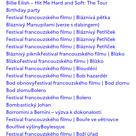
Billie Eilish – Hit Me Hard and Soft: The Tour
Birthday party
Festival francouzského filmu | Bláznivá pětka
Bláznivý Marsupilami (verze s dabingem)
Festival francouzského filmu | Bláznivý Petříček
Festival francouzského filmu | Bláznivý Petříček
Festival francouzského filmu | Bláznivý Petříček
Bláznivý piknik
Festival francouzského filmu | Blízko
Blízko
Festival francouzského filmu | Blízko
Festival francouzského filmu | Bloudění
Festival francouzského filmu | Bob hazardér
Bod obnovy
Festival francouzského filmu | Bod zlomu
Bod zlomu
Bolero
Festival francouzského filmu | Bolero
Bombastický Johan
Borromini a Bernini – výzva k dokonalosti
Festival francouzského filmu | Bouře ve větrovce
Bouřlivé výšiny
Boylesque
Festival francouzského filmu | Boží úřad