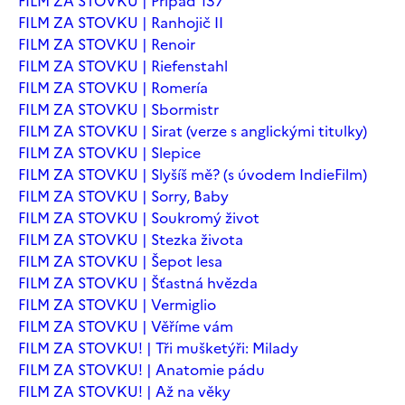
FILM ZA STOVKU | Případ 137
FILM ZA STOVKU | Ranhojič II
FILM ZA STOVKU | Renoir
FILM ZA STOVKU | Riefenstahl
FILM ZA STOVKU | Romería
FILM ZA STOVKU | Sbormistr
FILM ZA STOVKU | Sirat (verze s anglickými titulky)
FILM ZA STOVKU | Slepice
FILM ZA STOVKU | Slyšíš mě? (s úvodem IndieFilm)
FILM ZA STOVKU | Sorry, Baby
FILM ZA STOVKU | Soukromý život
FILM ZA STOVKU | Stezka života
FILM ZA STOVKU | Šepot lesa
FILM ZA STOVKU | Šťastná hvězda
FILM ZA STOVKU | Vermiglio
FILM ZA STOVKU | Věříme vám
FILM ZA STOVKU! | Tři mušketýři: Milady
FILM ZA STOVKU! | Anatomie pádu
FILM ZA STOVKU! | Až na věky