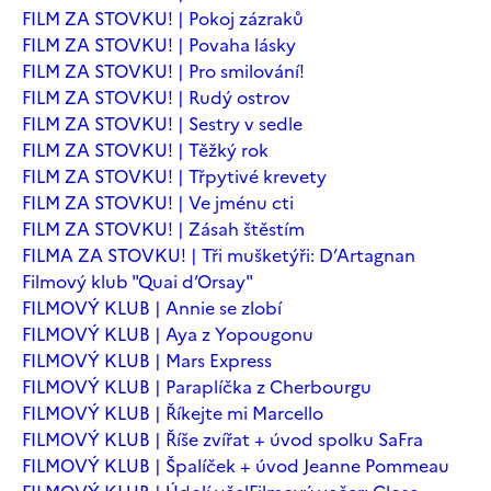
FILM ZA STOVKU! | Pokoj zázraků
FILM ZA STOVKU! | Povaha lásky
FILM ZA STOVKU! | Pro smilování!
FILM ZA STOVKU! | Rudý ostrov
FILM ZA STOVKU! | Sestry v sedle
FILM ZA STOVKU! | Těžký rok
FILM ZA STOVKU! | Třpytivé krevety
FILM ZA STOVKU! | Ve jménu cti
FILM ZA STOVKU! | Zásah štěstím
FILMA ZA STOVKU! | Tři mušketýři: D’Artagnan
Filmový klub "Quai d’Orsay"
FILMOVÝ KLUB | Annie se zlobí
FILMOVÝ KLUB | Aya z Yopougonu
FILMOVÝ KLUB | Mars Express
FILMOVÝ KLUB | Paraplíčka z Cherbourgu
FILMOVÝ KLUB | Říkejte mi Marcello
FILMOVÝ KLUB | Říše zvířat + úvod spolku SaFra
FILMOVÝ KLUB | Špalíček + úvod Jeanne Pommeau