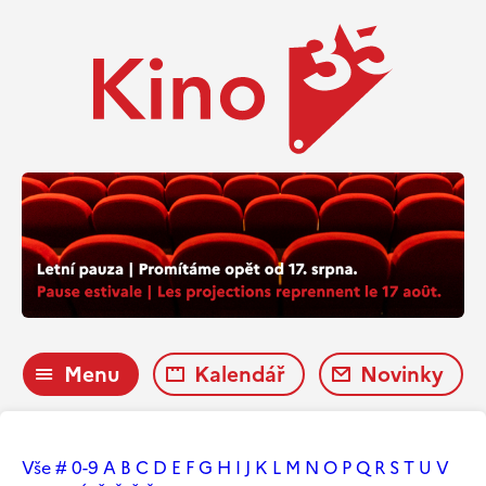
Menu
Kalendář
Novinky
Vše
#
0-9
A
B
C
D
E
F
G
H
I
J
K
L
M
N
O
P
Q
R
S
T
U
V