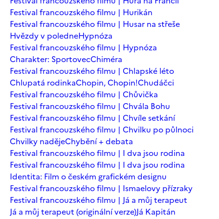
Festival francouzského filmu | Hurá na Francii
Festival francouzského filmu | Hurikán
Festival francouzského filmu | Husar na střeše
Hvězdy v poledne
Hypnóza
Festival francouzského filmu | Hypnóza
Charakter: Sportovec
Chiméra
Festival francouzského filmu | Chlapské léto
Chlupatá rodinka
Chopin, Chopin!
Chudáčci
Festival francouzského filmu | Chůvička
Festival francouzského filmu | Chvála Bohu
Festival francouzského filmu | Chvíle setkání
Festival francouzského filmu | Chvilku po půlnoci
Chvilky naděje
Chybění + debata
Festival francouzského filmu | I dva jsou rodina
Festival francouzského filmu | I dva jsou rodina
Identita: Film o českém grafickém designu
Festival francouzského filmu | Ismaelovy přízraky
Festival francouzského filmu | Já a můj terapeut
Já a můj terapeut (originální verze)
Já Kapitán