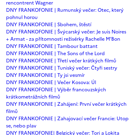
rencontrent Wagner
DNY FRANKOFONIE | Rumunský večer: Otec, který
pohnul horou
DNY FRANKOFONIE | Sbohem, štěstí
DNY FRANKOFONIE | Švýcarský večer: Je suis Noires
+ Armat - za přítomnosti režisérky Rachelle M’Bon
DNY FRANKOFONIE | Tambour battant
DNY FRANKOFONIE | The Sons of the Lord
DNY FRANKOFONIE | Třetí večer krátkých filmů
DNY FRANKOFONIE | Tuniský večer: Čtyři sestry
DNY FRANKOFONIE | Ty jsi vesmír
DNY FRANKOFONIE | Večer Kosova: Úl
DNY FRANKOFONIE | Výběr francouzských
krátkometrážních filmů
DNY FRANKOFONIE | Zahájení: První večer krátkých
filmů
DNY FRANKOFONIE | Zahajovací večer Francie: Utop
se, nebo plav
DNY FRANKOFONIE| Belgický večer: Tori a Lokita