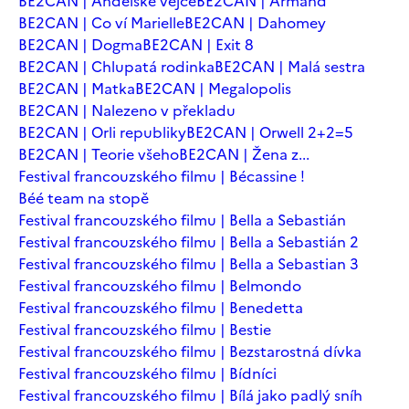
BE2CAN | Andělské vejce
BE2CAN | Armand
BE2CAN | Co ví Marielle
BE2CAN | Dahomey
BE2CAN | Dogma
BE2CAN | Exit 8
BE2CAN | Chlupatá rodinka
BE2CAN | Malá sestra
BE2CAN | Matka
BE2CAN | Megalopolis
BE2CAN | Nalezeno v překladu
BE2CAN | Orli republiky
BE2CAN | Orwell 2+2=5
BE2CAN | Teorie všeho
BE2CAN | Žena z...
Festival francouzského filmu | Bécassine !
Béé team na stopě
Festival francouzského filmu | Bella a Sebastián
Festival francouzského filmu | Bella a Sebastián 2
Festival francouzského filmu | Bella a Sebastian 3
Festival francouzského filmu | Belmondo
Festival francouzského filmu | Benedetta
Festival francouzského filmu | Bestie
Festival francouzského filmu | Bezstarostná dívka
Festival francouzského filmu | Bídníci
Festival francouzského filmu | Bílá jako padlý sníh