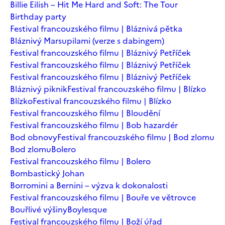
Billie Eilish – Hit Me Hard and Soft: The Tour
Birthday party
Festival francouzského filmu | Bláznivá pětka
Bláznivý Marsupilami (verze s dabingem)
Festival francouzského filmu | Bláznivý Petříček
Festival francouzského filmu | Bláznivý Petříček
Festival francouzského filmu | Bláznivý Petříček
Bláznivý piknik
Festival francouzského filmu | Blízko
Blízko
Festival francouzského filmu | Blízko
Festival francouzského filmu | Bloudění
Festival francouzského filmu | Bob hazardér
Bod obnovy
Festival francouzského filmu | Bod zlomu
Bod zlomu
Bolero
Festival francouzského filmu | Bolero
Bombastický Johan
Borromini a Bernini – výzva k dokonalosti
Festival francouzského filmu | Bouře ve větrovce
Bouřlivé výšiny
Boylesque
Festival francouzského filmu | Boží úřad