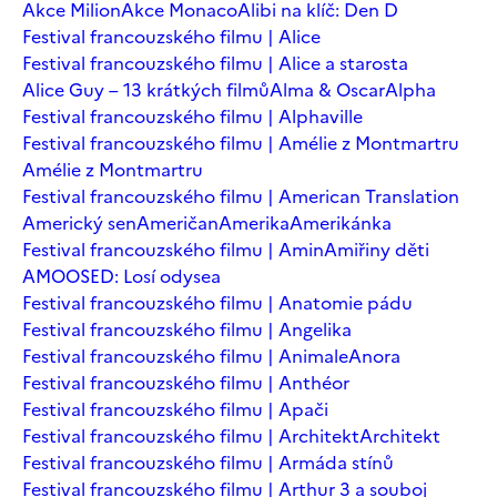
Akce Milion
Akce Monaco
Alibi na klíč: Den D
Festival francouzského filmu | Alice
Festival francouzského filmu | Alice a starosta
Alice Guy – 13 krátkých filmů
Alma & Oscar
Alpha
Festival francouzského filmu | Alphaville
Festival francouzského filmu | Amélie z Montmartru
Amélie z Montmartru
Festival francouzského filmu | American Translation
Americký sen
Američan
Amerika
Amerikánka
Festival francouzského filmu | Amin
Amiřiny děti
AMOOSED: Losí odysea
Festival francouzského filmu | Anatomie pádu
Festival francouzského filmu | Angelika
Festival francouzského filmu | Animale
Anora
Festival francouzského filmu | Anthéor
Festival francouzského filmu | Apači
Festival francouzského filmu | Architekt
Architekt
Festival francouzského filmu | Armáda stínů
Festival francouzského filmu | Arthur 3 a souboj