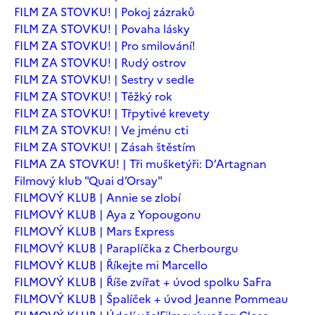
FILM ZA STOVKU! | Pokoj zázraků
FILM ZA STOVKU! | Povaha lásky
FILM ZA STOVKU! | Pro smilování!
FILM ZA STOVKU! | Rudý ostrov
FILM ZA STOVKU! | Sestry v sedle
FILM ZA STOVKU! | Těžký rok
FILM ZA STOVKU! | Třpytivé krevety
FILM ZA STOVKU! | Ve jménu cti
FILM ZA STOVKU! | Zásah štěstím
FILMA ZA STOVKU! | Tři mušketýři: D’Artagnan
Filmový klub "Quai d’Orsay"
FILMOVÝ KLUB | Annie se zlobí
FILMOVÝ KLUB | Aya z Yopougonu
FILMOVÝ KLUB | Mars Express
FILMOVÝ KLUB | Paraplíčka z Cherbourgu
FILMOVÝ KLUB | Říkejte mi Marcello
FILMOVÝ KLUB | Říše zvířat + úvod spolku SaFra
FILMOVÝ KLUB | Špalíček + úvod Jeanne Pommeau