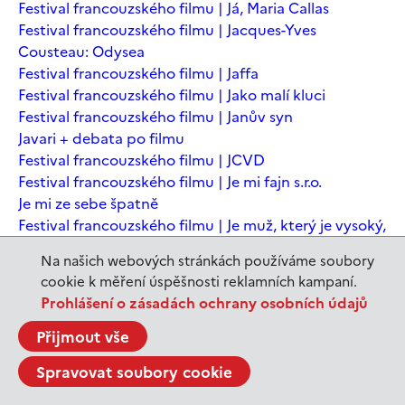
Festival francouzského filmu | Já, Maria Callas
Festival francouzského filmu | Jacques-Yves
Cousteau: Odysea
Festival francouzského filmu | Jaffa
Festival francouzského filmu | Jako malí kluci
Festival francouzského filmu | Janův syn
Javari + debata po filmu
Festival francouzského filmu | JCVD
Festival francouzského filmu | Je mi fajn s.r.o.
Je mi ze sebe špatně
Festival francouzského filmu | Je muž, který je vysoký,
šťastný? Animovaná konverzace s Noamem
Na našich webových stránkách používáme soubory
Chomským
cookie k měření úspěšnosti reklamních kampaní.
Festival francouzského filmu | Je to jen konec světa
Prohlášení o zásadách ochrany osobních údajů
Festival francouzského filmu | Je to jen konec světa
Festival francouzského filmu | Jeanne du Barry -
Přijmout vše
Králova milenka
Spravovat soubory cookie
Jeanne du Barry – Králova milenka
JEDEN SVĚT | Alláh není povinen