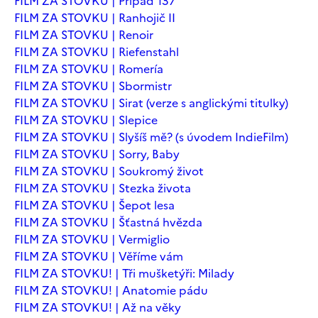
FILM ZA STOVKU | Případ 137
FILM ZA STOVKU | Ranhojič II
FILM ZA STOVKU | Renoir
FILM ZA STOVKU | Riefenstahl
FILM ZA STOVKU | Romería
FILM ZA STOVKU | Sbormistr
FILM ZA STOVKU | Sirat (verze s anglickými titulky)
FILM ZA STOVKU | Slepice
FILM ZA STOVKU | Slyšíš mě? (s úvodem IndieFilm)
FILM ZA STOVKU | Sorry, Baby
FILM ZA STOVKU | Soukromý život
FILM ZA STOVKU | Stezka života
FILM ZA STOVKU | Šepot lesa
FILM ZA STOVKU | Šťastná hvězda
FILM ZA STOVKU | Vermiglio
FILM ZA STOVKU | Věříme vám
FILM ZA STOVKU! | Tři mušketýři: Milady
FILM ZA STOVKU! | Anatomie pádu
FILM ZA STOVKU! | Až na věky