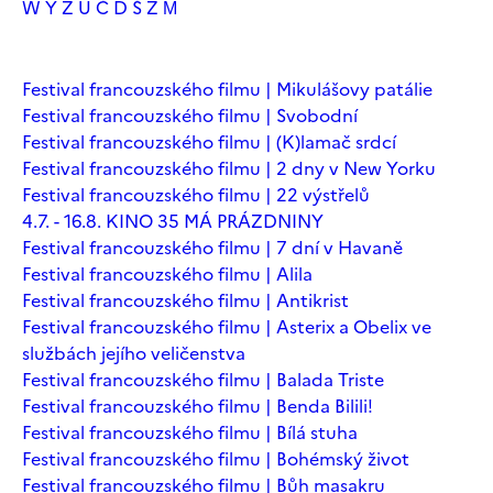
W
Y
Z
Ú
Č
Ď
Š
Ž
М
Festival francouzského filmu | Mikulášovy patálie
Festival francouzského filmu | Svobodní
Festival francouzského filmu | (K)lamač srdcí
Festival francouzského filmu | 2 dny v New Yorku
Festival francouzského filmu | 22 výstřelů
4.7. - 16.8. KINO 35 MÁ PRÁZDNINY
Festival francouzského filmu | 7 dní v Havaně
Festival francouzského filmu | Alila
Festival francouzského filmu | Antikrist
Festival francouzského filmu | Asterix a Obelix ve
službách jejího veličenstva
Festival francouzského filmu | Balada Triste
Festival francouzského filmu | Benda Bilili!
Festival francouzského filmu | Bílá stuha
Festival francouzského filmu | Bohémský život
Festival francouzského filmu | Bůh masakru