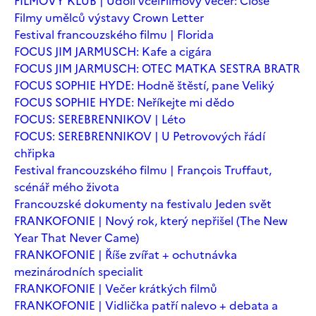
FILMOVÝ KLUB | Údolí včel
Filmový večer: Close
Filmy umělců výstavy Crown Letter
Festival francouzského filmu | Florida
FOCUS JIM JARMUSCH: Kafe a cigára
FOCUS JIM JARMUSCH: OTEC MATKA SESTRA BRATR
FOCUS SOPHIE HYDE: Hodně štěstí, pane Veliký
FOCUS SOPHIE HYDE: Neříkejte mi dědo
FOCUS: SEREBRENNIKOV | Léto
FOCUS: SEREBRENNIKOV | U Petrovových řádí
chřipka
Festival francouzského filmu | François Truffaut,
scénář mého života
Francouzské dokumenty na festivalu Jeden svět
FRANKOFONIE | Nový rok, který nepřišel (The New
Year That Never Came)
FRANKOFONIE | Říše zvířat + ochutnávka
mezinárodních specialit
FRANKOFONIE | Večer krátkých filmů
FRANKOFONIE | Vidlička patří nalevo + debata a