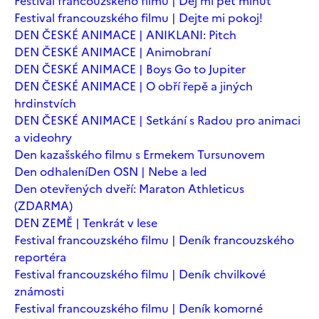
Festival francouzského filmu | Dej mi pět minut
Festival francouzského filmu | Dejte mi pokoj!
DEN ČESKÉ ANIMACE | ANIKLANI: Pitch
DEN ČESKÉ ANIMACE | Animobraní
DEN ČESKÉ ANIMACE | Boys Go to Jupiter
DEN ČESKÉ ANIMACE | O obří řepě a jiných
hrdinstvích
DEN ČESKÉ ANIMACE | Setkání s Radou pro animaci
a videohry
Den kazašského filmu s Ermekem Tursunovem
Den odhalení
Den OSN | Nebe a led
Den otevřených dveří: Maraton Athleticus
(ZDARMA)
DEN ZEMĚ | Tenkrát v lese
Festival francouzského filmu | Deník francouzského
reportéra
Festival francouzského filmu | Deník chvilkové
známosti
Festival francouzského filmu | Deník komorné