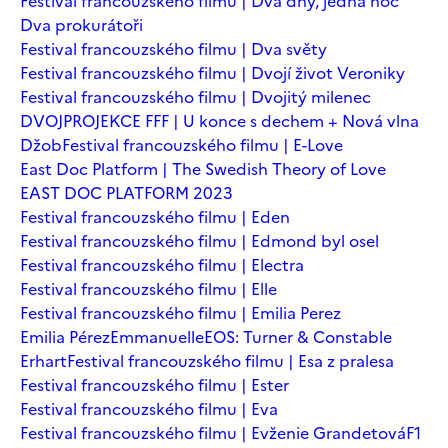
Festival francouzského filmu | Dva dny, jedna noc
Dva prokurátoři
Festival francouzského filmu | Dva světy
Festival francouzského filmu | Dvojí život Veroniky
Festival francouzského filmu | Dvojitý milenec
DVOJPROJEKCE FFF | U konce s dechem + Nová vlna
Džob
Festival francouzského filmu | E-Love
East Doc Platform | The Swedish Theory of Love
EAST DOC PLATFORM 2023
Festival francouzského filmu | Eden
Festival francouzského filmu | Edmond byl osel
Festival francouzského filmu | Electra
Festival francouzského filmu | Elle
Festival francouzského filmu | Emilia Perez
Emilia Pérez
Emmanuelle
EOS: Turner & Constable
Erhart
Festival francouzského filmu | Esa z pralesa
Festival francouzského filmu | Ester
Festival francouzského filmu | Eva
Festival francouzského filmu | Evženie Grandetová
F1