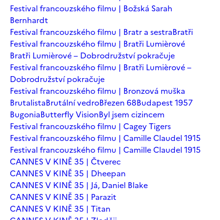
Festival francouzského filmu | Božská Sarah
Bernhardt
Festival francouzského filmu | Bratr a sestra
Bratři
Festival francouzského filmu | Bratři Lumièrové
Bratři Lumièrové – Dobrodružství pokračuje
Festival francouzského filmu | Bratři Lumièrové –
Dobrodružství pokračuje
Festival francouzského filmu | Bronzová muška
Brutalista
Brutální vedro
Březen 68
Budapest 1957
Bugonia
Butterfly Vision
Byl jsem cizincem
Festival francouzského filmu | Cagey Tigers
Festival francouzského filmu | Camille Claudel 1915
Festival francouzského filmu | Camille Claudel 1915
CANNES V KINĚ 35 | Čtverec
CANNES V KINĚ 35 | Dheepan
CANNES V KINĚ 35 | Já, Daniel Blake
CANNES V KINĚ 35 | Parazit
CANNES V KINĚ 35 | Titan