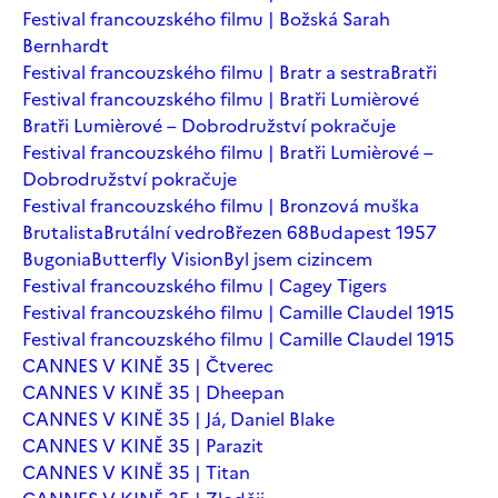
Festival francouzského filmu | Božská Sarah
Bernhardt
Festival francouzského filmu | Bratr a sestra
Bratři
Festival francouzského filmu | Bratři Lumièrové
Bratři Lumièrové – Dobrodružství pokračuje
Festival francouzského filmu | Bratři Lumièrové –
Dobrodružství pokračuje
Festival francouzského filmu | Bronzová muška
Brutalista
Brutální vedro
Březen 68
Budapest 1957
Bugonia
Butterfly Vision
Byl jsem cizincem
Festival francouzského filmu | Cagey Tigers
Festival francouzského filmu | Camille Claudel 1915
Festival francouzského filmu | Camille Claudel 1915
CANNES V KINĚ 35 | Čtverec
CANNES V KINĚ 35 | Dheepan
CANNES V KINĚ 35 | Já, Daniel Blake
CANNES V KINĚ 35 | Parazit
CANNES V KINĚ 35 | Titan