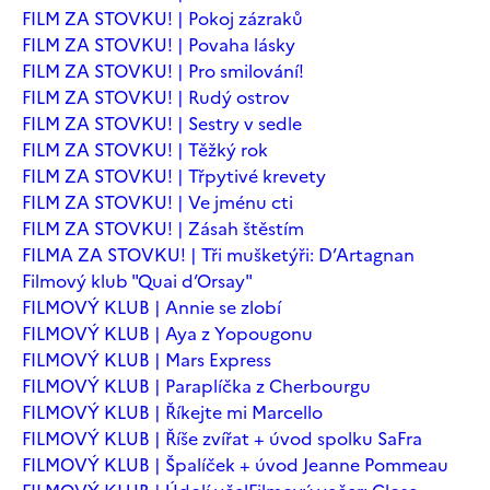
FILM ZA STOVKU! | Pokoj zázraků
FILM ZA STOVKU! | Povaha lásky
FILM ZA STOVKU! | Pro smilování!
FILM ZA STOVKU! | Rudý ostrov
FILM ZA STOVKU! | Sestry v sedle
FILM ZA STOVKU! | Těžký rok
FILM ZA STOVKU! | Třpytivé krevety
FILM ZA STOVKU! | Ve jménu cti
FILM ZA STOVKU! | Zásah štěstím
FILMA ZA STOVKU! | Tři mušketýři: D’Artagnan
Filmový klub "Quai d’Orsay"
FILMOVÝ KLUB | Annie se zlobí
FILMOVÝ KLUB | Aya z Yopougonu
FILMOVÝ KLUB | Mars Express
FILMOVÝ KLUB | Paraplíčka z Cherbourgu
FILMOVÝ KLUB | Říkejte mi Marcello
FILMOVÝ KLUB | Říše zvířat + úvod spolku SaFra
FILMOVÝ KLUB | Špalíček + úvod Jeanne Pommeau