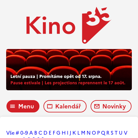
Menu
Kalendář
Novinky
Vše
#
0-9
A
B
C
D
E
F
G
H
I
J
K
L
M
N
O
P
Q
R
S
T
U
V