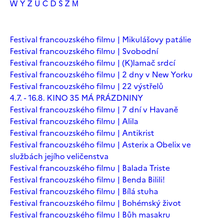
W
Y
Z
Ú
Č
Ď
Š
Ž
М
Festival francouzského filmu | Mikulášovy patálie
Festival francouzského filmu | Svobodní
Festival francouzského filmu | (K)lamač srdcí
Festival francouzského filmu | 2 dny v New Yorku
Festival francouzského filmu | 22 výstřelů
4.7. - 16.8. KINO 35 MÁ PRÁZDNINY
Festival francouzského filmu | 7 dní v Havaně
Festival francouzského filmu | Alila
Festival francouzského filmu | Antikrist
Festival francouzského filmu | Asterix a Obelix ve
službách jejího veličenstva
Festival francouzského filmu | Balada Triste
Festival francouzského filmu | Benda Bilili!
Festival francouzského filmu | Bílá stuha
Festival francouzského filmu | Bohémský život
Festival francouzského filmu | Bůh masakru