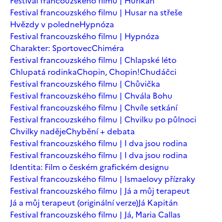
Festival francouzského filmu | Hurikán
Festival francouzského filmu | Husar na střeše
Hvězdy v poledne
Hypnóza
Festival francouzského filmu | Hypnóza
Charakter: Sportovec
Chiméra
Festival francouzského filmu | Chlapské léto
Chlupatá rodinka
Chopin, Chopin!
Chudáčci
Festival francouzského filmu | Chůvička
Festival francouzského filmu | Chvála Bohu
Festival francouzského filmu | Chvíle setkání
Festival francouzského filmu | Chvilku po půlnoci
Chvilky naděje
Chybění + debata
Festival francouzského filmu | I dva jsou rodina
Festival francouzského filmu | I dva jsou rodina
Identita: Film o českém grafickém designu
Festival francouzského filmu | Ismaelovy přízraky
Festival francouzského filmu | Já a můj terapeut
Já a můj terapeut (originální verze)
Já Kapitán
Festival francouzského filmu | Já, Maria Callas