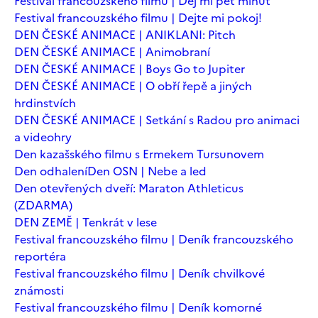
Festival francouzského filmu | Dej mi pět minut
Festival francouzského filmu | Dejte mi pokoj!
DEN ČESKÉ ANIMACE | ANIKLANI: Pitch
DEN ČESKÉ ANIMACE | Animobraní
DEN ČESKÉ ANIMACE | Boys Go to Jupiter
DEN ČESKÉ ANIMACE | O obří řepě a jiných
hrdinstvích
DEN ČESKÉ ANIMACE | Setkání s Radou pro animaci
a videohry
Den kazašského filmu s Ermekem Tursunovem
Den odhalení
Den OSN | Nebe a led
Den otevřených dveří: Maraton Athleticus
(ZDARMA)
DEN ZEMĚ | Tenkrát v lese
Festival francouzského filmu | Deník francouzského
reportéra
Festival francouzského filmu | Deník chvilkové
známosti
Festival francouzského filmu | Deník komorné