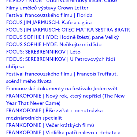
FILMOVÝ KLUB | Údolí včel
Filmový večer: Close
Filmy umělců výstavy Crown Letter
Festival francouzského filmu | Florida
FOCUS JIM JARMUSCH: Kafe a cigára
FOCUS JIM JARMUSCH: OTEC MATKA SESTRA BRATR
FOCUS SOPHIE HYDE: Hodně štěstí, pane Veliký
FOCUS SOPHIE HYDE: Neříkejte mi dědo
FOCUS: SEREBRENNIKOV | Léto
FOCUS: SEREBRENNIKOV | U Petrovových řádí
chřipka
Festival francouzského filmu | François Truffaut,
scénář mého života
Francouzské dokumenty na festivalu Jeden svět
FRANKOFONIE | Nový rok, který nepřišel (The New
Year That Never Came)
FRANKOFONIE | Říše zvířat + ochutnávka
mezinárodních specialit
FRANKOFONIE | Večer krátkých filmů
FRANKOFONIE | Vidlička patří nalevo + debata a