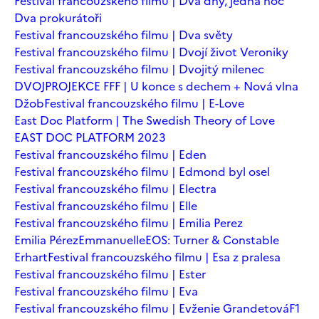
Festival francouzského filmu | Dva dny, jedna noc
Dva prokurátoři
Festival francouzského filmu | Dva světy
Festival francouzského filmu | Dvojí život Veroniky
Festival francouzského filmu | Dvojitý milenec
DVOJPROJEKCE FFF | U konce s dechem + Nová vlna
Džob
Festival francouzského filmu | E-Love
East Doc Platform | The Swedish Theory of Love
EAST DOC PLATFORM 2023
Festival francouzského filmu | Eden
Festival francouzského filmu | Edmond byl osel
Festival francouzského filmu | Electra
Festival francouzského filmu | Elle
Festival francouzského filmu | Emilia Perez
Emilia Pérez
Emmanuelle
EOS: Turner & Constable
Erhart
Festival francouzského filmu | Esa z pralesa
Festival francouzského filmu | Ester
Festival francouzského filmu | Eva
Festival francouzského filmu | Evženie Grandetová
F1