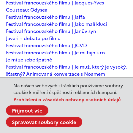
Festival francouzského filmu | Jacques-Yves
Cousteau: Odysea
Festival francouzského filmu | Jaffa
Festival francouzského filmu | Jako malí kluci
Festival francouzského filmu | Janův syn
Javari + debata po filmu
Festival francouzského filmu | JCVD
Festival francouzského filmu | Je mi fajn s.r.o.
Je mi ze sebe špatně
Festival francouzského filmu | Je muž, který je vysoký,
šťastný? Animovaná konverzace s Noamem
Chomským
Na našich webových stránkách používáme soubory
Festival francouzského filmu | Je to jen konec světa
cookie k měření úspěšnosti reklamních kampaní.
Festival francouzského filmu | Je to jen konec světa
Prohlášení o zásadách ochrany osobních údajů
Festival francouzského filmu | Jeanne du Barry -
Králova milenka
Přijmout vše
Jeanne du Barry – Králova milenka
Spravovat soubory cookie
JEDEN SVĚT | Alláh není povinen
JEDEN SVĚT | Až mě zabásnou