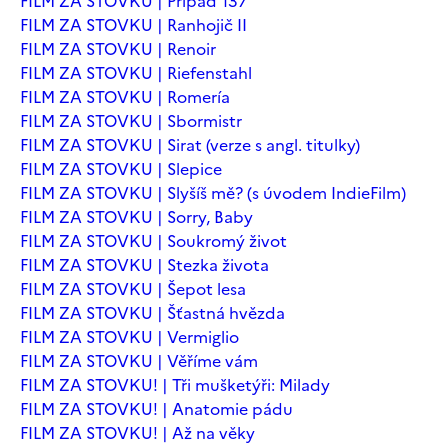
FILM ZA STOVKU | Případ 137
FILM ZA STOVKU | Ranhojič II
FILM ZA STOVKU | Renoir
FILM ZA STOVKU | Riefenstahl
FILM ZA STOVKU | Romería
FILM ZA STOVKU | Sbormistr
FILM ZA STOVKU | Sirat (verze s angl. titulky)
FILM ZA STOVKU | Slepice
FILM ZA STOVKU | Slyšíš mě? (s úvodem IndieFilm)
FILM ZA STOVKU | Sorry, Baby
FILM ZA STOVKU | Soukromý život
FILM ZA STOVKU | Stezka života
FILM ZA STOVKU | Šepot lesa
FILM ZA STOVKU | Šťastná hvězda
FILM ZA STOVKU | Vermiglio
FILM ZA STOVKU | Věříme vám
FILM ZA STOVKU! | Tři mušketýři: Milady
FILM ZA STOVKU! | Anatomie pádu
FILM ZA STOVKU! | Až na věky