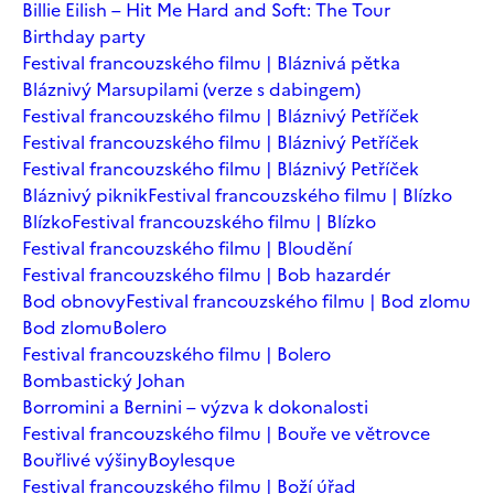
Billie Eilish – Hit Me Hard and Soft: The Tour
Birthday party
Festival francouzského filmu | Bláznivá pětka
Bláznivý Marsupilami (verze s dabingem)
Festival francouzského filmu | Bláznivý Petříček
Festival francouzského filmu | Bláznivý Petříček
Festival francouzského filmu | Bláznivý Petříček
Bláznivý piknik
Festival francouzského filmu | Blízko
Blízko
Festival francouzského filmu | Blízko
Festival francouzského filmu | Bloudění
Festival francouzského filmu | Bob hazardér
Bod obnovy
Festival francouzského filmu | Bod zlomu
Bod zlomu
Bolero
Festival francouzského filmu | Bolero
Bombastický Johan
Borromini a Bernini – výzva k dokonalosti
Festival francouzského filmu | Bouře ve větrovce
Bouřlivé výšiny
Boylesque
Festival francouzského filmu | Boží úřad