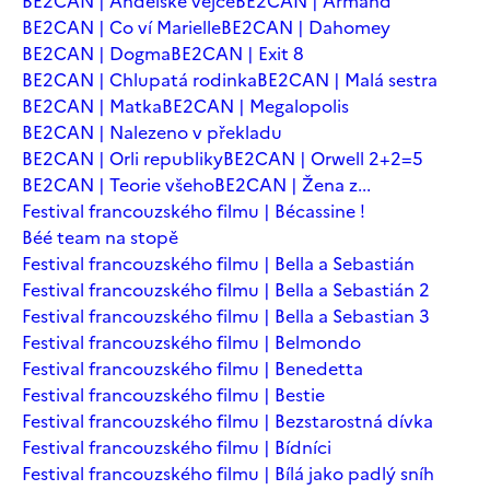
BE2CAN | Andělské vejce
BE2CAN | Armand
BE2CAN | Co ví Marielle
BE2CAN | Dahomey
BE2CAN | Dogma
BE2CAN | Exit 8
BE2CAN | Chlupatá rodinka
BE2CAN | Malá sestra
BE2CAN | Matka
BE2CAN | Megalopolis
BE2CAN | Nalezeno v překladu
BE2CAN | Orli republiky
BE2CAN | Orwell 2+2=5
BE2CAN | Teorie všeho
BE2CAN | Žena z...
Festival francouzského filmu | Bécassine !
Béé team na stopě
Festival francouzského filmu | Bella a Sebastián
Festival francouzského filmu | Bella a Sebastián 2
Festival francouzského filmu | Bella a Sebastian 3
Festival francouzského filmu | Belmondo
Festival francouzského filmu | Benedetta
Festival francouzského filmu | Bestie
Festival francouzského filmu | Bezstarostná dívka
Festival francouzského filmu | Bídníci
Festival francouzského filmu | Bílá jako padlý sníh