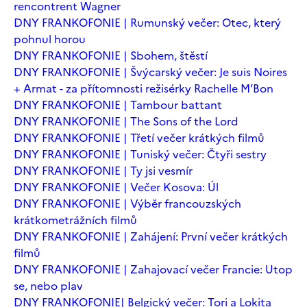
rencontrent Wagner
DNY FRANKOFONIE | Rumunský večer: Otec, který
pohnul horou
DNY FRANKOFONIE | Sbohem, štěstí
DNY FRANKOFONIE | Švýcarský večer: Je suis Noires
+ Armat - za přítomnosti režisérky Rachelle M’Bon
DNY FRANKOFONIE | Tambour battant
DNY FRANKOFONIE | The Sons of the Lord
DNY FRANKOFONIE | Třetí večer krátkých filmů
DNY FRANKOFONIE | Tuniský večer: Čtyři sestry
DNY FRANKOFONIE | Ty jsi vesmír
DNY FRANKOFONIE | Večer Kosova: Úl
DNY FRANKOFONIE | Výběr francouzských
krátkometrážních filmů
DNY FRANKOFONIE | Zahájení: První večer krátkých
filmů
DNY FRANKOFONIE | Zahajovací večer Francie: Utop
se, nebo plav
DNY FRANKOFONIE| Belgický večer: Tori a Lokita