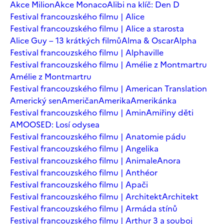
Akce Milion
Akce Monaco
Alibi na klíč: Den D
Festival francouzského filmu | Alice
Festival francouzského filmu | Alice a starosta
Alice Guy – 13 krátkých filmů
Alma & Oscar
Alpha
Festival francouzského filmu | Alphaville
Festival francouzského filmu | Amélie z Montmartru
Amélie z Montmartru
Festival francouzského filmu | American Translation
Americký sen
Američan
Amerika
Amerikánka
Festival francouzského filmu | Amin
Amiřiny děti
AMOOSED: Losí odysea
Festival francouzského filmu | Anatomie pádu
Festival francouzského filmu | Angelika
Festival francouzského filmu | Animale
Anora
Festival francouzského filmu | Anthéor
Festival francouzského filmu | Apači
Festival francouzského filmu | Architekt
Architekt
Festival francouzského filmu | Armáda stínů
Festival francouzského filmu | Arthur 3 a souboj