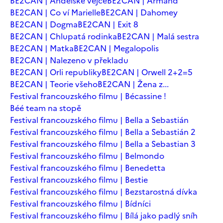
BE2CAN | Andělské vejce
BE2CAN | Armand
BE2CAN | Co ví Marielle
BE2CAN | Dahomey
BE2CAN | Dogma
BE2CAN | Exit 8
BE2CAN | Chlupatá rodinka
BE2CAN | Malá sestra
BE2CAN | Matka
BE2CAN | Megalopolis
BE2CAN | Nalezeno v překladu
BE2CAN | Orli republiky
BE2CAN | Orwell 2+2=5
BE2CAN | Teorie všeho
BE2CAN | Žena z...
Festival francouzského filmu | Bécassine !
Béé team na stopě
Festival francouzského filmu | Bella a Sebastián
Festival francouzského filmu | Bella a Sebastián 2
Festival francouzského filmu | Bella a Sebastian 3
Festival francouzského filmu | Belmondo
Festival francouzského filmu | Benedetta
Festival francouzského filmu | Bestie
Festival francouzského filmu | Bezstarostná dívka
Festival francouzského filmu | Bídníci
Festival francouzského filmu | Bílá jako padlý sníh