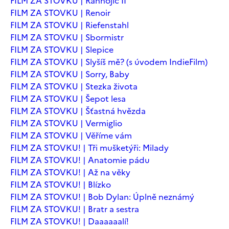
FILM ZA STOVKU | Ranhojič II
FILM ZA STOVKU | Renoir
FILM ZA STOVKU | Riefenstahl
FILM ZA STOVKU | Sbormistr
FILM ZA STOVKU | Slepice
FILM ZA STOVKU | Slyšíš mě? (s úvodem IndieFilm)
FILM ZA STOVKU | Sorry, Baby
FILM ZA STOVKU | Stezka života
FILM ZA STOVKU | Šepot lesa
FILM ZA STOVKU | Šťastná hvězda
FILM ZA STOVKU | Vermiglio
FILM ZA STOVKU | Věříme vám
FILM ZA STOVKU! | Tři mušketýři: Milady
FILM ZA STOVKU! | Anatomie pádu
FILM ZA STOVKU! | Až na věky
FILM ZA STOVKU! | Blízko
FILM ZA STOVKU! | Bob Dylan: Úplně neznámý
FILM ZA STOVKU! | Bratr a sestra
FILM ZA STOVKU! | Daaaaaalí!