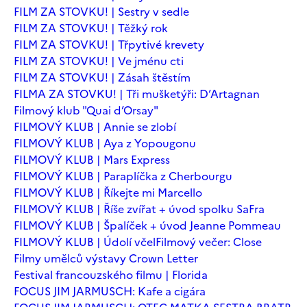
FILM ZA STOVKU! | Sestry v sedle
FILM ZA STOVKU! | Těžký rok
FILM ZA STOVKU! | Třpytivé krevety
FILM ZA STOVKU! | Ve jménu cti
FILM ZA STOVKU! | Zásah štěstím
FILMA ZA STOVKU! | Tři mušketýři: D’Artagnan
Filmový klub "Quai d’Orsay"
FILMOVÝ KLUB | Annie se zlobí
FILMOVÝ KLUB | Aya z Yopougonu
FILMOVÝ KLUB | Mars Express
FILMOVÝ KLUB | Paraplíčka z Cherbourgu
FILMOVÝ KLUB | Říkejte mi Marcello
FILMOVÝ KLUB | Říše zvířat + úvod spolku SaFra
FILMOVÝ KLUB | Špalíček + úvod Jeanne Pommeau
FILMOVÝ KLUB | Údolí včel
Filmový večer: Close
Filmy umělců výstavy Crown Letter
Festival francouzského filmu | Florida
FOCUS JIM JARMUSCH: Kafe a cigára