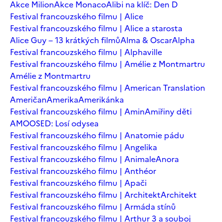
Akce Milion
Akce Monaco
Alibi na klíč: Den D
Festival francouzského filmu | Alice
Festival francouzského filmu | Alice a starosta
Alice Guy – 13 krátkých filmů
Alma & Oscar
Alpha
Festival francouzského filmu | Alphaville
Festival francouzského filmu | Amélie z Montmartru
Amélie z Montmartru
Festival francouzského filmu | American Translation
Američan
Amerika
Amerikánka
Festival francouzského filmu | Amin
Amiřiny děti
AMOOSED: Losí odysea
Festival francouzského filmu | Anatomie pádu
Festival francouzského filmu | Angelika
Festival francouzského filmu | Animale
Anora
Festival francouzského filmu | Anthéor
Festival francouzského filmu | Apači
Festival francouzského filmu | Architekt
Architekt
Festival francouzského filmu | Armáda stínů
Festival francouzského filmu | Arthur 3 a souboj