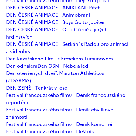
Festival francouzského filmu | Dejte mi pokoj!
DEN ČESKÉ ANIMACE | ANIKLANI: Pitch
DEN ČESKÉ ANIMACE | Animobraní
DEN ČESKÉ ANIMACE | Boys Go to Jupiter
DEN ČESKÉ ANIMACE | O obří řepě a jiných
hrdinstvích
DEN ČESKÉ ANIMACE | Setkání s Radou pro animaci
a videohry
Den kazašského filmu s Ermekem Tursunovem
Den odhalení
Den OSN | Nebe a led
Den otevřených dveří: Maraton Athleticus
(ZDARMA)
DEN ZEMĚ | Tenkrát v lese
Festival francouzského filmu | Deník francouzského
reportéra
Festival francouzského filmu | Deník chvilkové
známosti
Festival francouzského filmu | Deník komorné
Festival francouzského filmu | Deštník