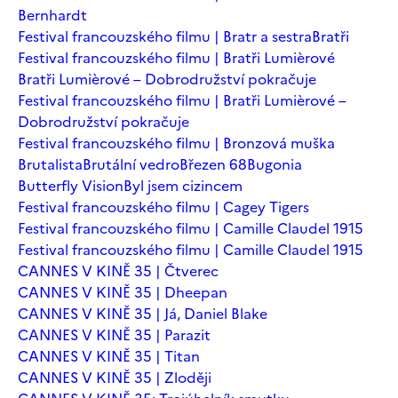
Bernhardt
Festival francouzského filmu | Bratr a sestra
Bratři
Festival francouzského filmu | Bratři Lumièrové
Bratři Lumièrové – Dobrodružství pokračuje
Festival francouzského filmu | Bratři Lumièrové –
Dobrodružství pokračuje
Festival francouzského filmu | Bronzová muška
Brutalista
Brutální vedro
Březen 68
Bugonia
Butterfly Vision
Byl jsem cizincem
Festival francouzského filmu | Cagey Tigers
Festival francouzského filmu | Camille Claudel 1915
Festival francouzského filmu | Camille Claudel 1915
CANNES V KINĚ 35 | Čtverec
CANNES V KINĚ 35 | Dheepan
CANNES V KINĚ 35 | Já, Daniel Blake
CANNES V KINĚ 35 | Parazit
CANNES V KINĚ 35 | Titan
CANNES V KINĚ 35 | Zloději