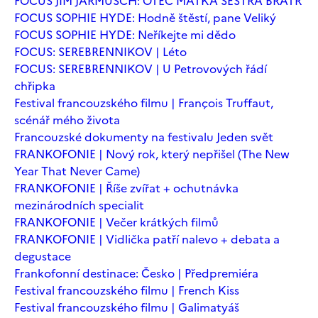
FOCUS JIM JARMUSCH: OTEC MATKA SESTRA BRATR
FOCUS SOPHIE HYDE: Hodně štěstí, pane Veliký
FOCUS SOPHIE HYDE: Neříkejte mi dědo
FOCUS: SEREBRENNIKOV | Léto
FOCUS: SEREBRENNIKOV | U Petrovových řádí
chřipka
Festival francouzského filmu | François Truffaut,
scénář mého života
Francouzské dokumenty na festivalu Jeden svět
FRANKOFONIE | Nový rok, který nepřišel (The New
Year That Never Came)
FRANKOFONIE | Říše zvířat + ochutnávka
mezinárodních specialit
FRANKOFONIE | Večer krátkých filmů
FRANKOFONIE | Vidlička patří nalevo + debata a
degustace
Frankofonní destinace: Česko | Předpremiéra
Festival francouzského filmu | French Kiss
Festival francouzského filmu | Galimatyáš