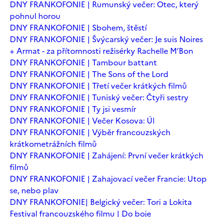
DNY FRANKOFONIE | Rumunský večer: Otec, který
pohnul horou
DNY FRANKOFONIE | Sbohem, štěstí
DNY FRANKOFONIE | Švýcarský večer: Je suis Noires
+ Armat - za přítomnosti režisérky Rachelle M’Bon
DNY FRANKOFONIE | Tambour battant
DNY FRANKOFONIE | The Sons of the Lord
DNY FRANKOFONIE | Třetí večer krátkých filmů
DNY FRANKOFONIE | Tuniský večer: Čtyři sestry
DNY FRANKOFONIE | Ty jsi vesmír
DNY FRANKOFONIE | Večer Kosova: Úl
DNY FRANKOFONIE | Výběr francouzských
krátkometrážních filmů
DNY FRANKOFONIE | Zahájení: První večer krátkých
filmů
DNY FRANKOFONIE | Zahajovací večer Francie: Utop
se, nebo plav
DNY FRANKOFONIE| Belgický večer: Tori a Lokita
Festival francouzského filmu | Do boje