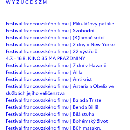
W
Y
Z
Ú
Č
Ď
Š
Ž
М
Festival francouzského filmu | Mikulášovy patálie
Festival francouzského filmu | Svobodní
Festival francouzského filmu | (K)lamač srdcí
Festival francouzského filmu | 2 dny v New Yorku
Festival francouzského filmu | 22 výstřelů
4.7. - 16.8. KINO 35 MÁ PRÁZDNINY
Festival francouzského filmu | 7 dní v Havaně
Festival francouzského filmu | Alila
Festival francouzského filmu | Antikrist
Festival francouzského filmu | Asterix a Obelix ve
službách jejího veličenstva
Festival francouzského filmu | Balada Triste
Festival francouzského filmu | Benda Bilili!
Festival francouzského filmu | Bílá stuha
Festival francouzského filmu | Bohémský život
Festival francouzského filmu | Bůh masakru