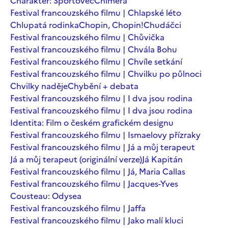
Charakter: Sportovec
Chiméra
Festival francouzského filmu | Chlapské léto
Chlupatá rodinka
Chopin, Chopin!
Chudáčci
Festival francouzského filmu | Chůvička
Festival francouzského filmu | Chvála Bohu
Festival francouzského filmu | Chvíle setkání
Festival francouzského filmu | Chvilku po půlnoci
Chvilky naděje
Chybění + debata
Festival francouzského filmu | I dva jsou rodina
Festival francouzského filmu | I dva jsou rodina
Identita: Film o českém grafickém designu
Festival francouzského filmu | Ismaelovy přízraky
Festival francouzského filmu | Já a můj terapeut
Já a můj terapeut (originální verze)
Já Kapitán
Festival francouzského filmu | Já, Maria Callas
Festival francouzského filmu | Jacques-Yves
Cousteau: Odysea
Festival francouzského filmu | Jaffa
Festival francouzského filmu | Jako malí kluci