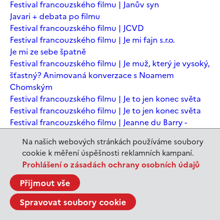
Festival francouzského filmu | Janův syn
Javari + debata po filmu
Festival francouzského filmu | JCVD
Festival francouzského filmu | Je mi fajn s.r.o.
Je mi ze sebe špatně
Festival francouzského filmu | Je muž, který je vysoký,
šťastný? Animovaná konverzace s Noamem
Chomským
Festival francouzského filmu | Je to jen konec světa
Festival francouzského filmu | Je to jen konec světa
Festival francouzského filmu | Jeanne du Barry -
Králova milenka
Na našich webových stránkách používáme soubory
Jeanne du Barry – Králova milenka
cookie k měření úspěšnosti reklamních kampaní.
JEDEN SVĚT | Alláh není povinen
Prohlášení o zásadách ochrany osobních údajů
JEDEN SVĚT | Až mě zabásnou
JEDEN SVĚT | Carmela a ti, co prochází
Přijmout vše
JEDEN SVĚT | Dítě prachu
Spravovat soubory cookie
JEDEN SVĚT | Drobná nehoda
JEDEN SVĚT | Důkazy lásky