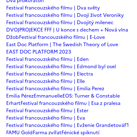
Dva prokurátoři
Festival francouzského filmu | Dva světy
Festival francouzského filmu | Dvojí život Veroniky
Festival francouzského filmu | Dvojitý milenec
DVOJPROJEKCE FFF | U konce s dechem + Nová vlna
Džob
Festival francouzského filmu | E-Love
East Doc Platform | The Swedish Theory of Love
EAST DOC PLATFORM 2023
Festival francouzského filmu | Eden
Festival francouzského filmu | Edmond byl osel
Festival francouzského filmu | Electra
Festival francouzského filmu | Elle
Festival francouzského filmu | Emilia Perez
Emilia Pérez
Emmanuelle
EOS: Turner & Constable
Erhart
Festival francouzského filmu | Esa z pralesa
Festival francouzského filmu | Ester
Festival francouzského filmu | Eva
Festival francouzského filmu | Evženie Grandetová
F1
FAMU Gold
Farma zvířat
Fénické spiknutí