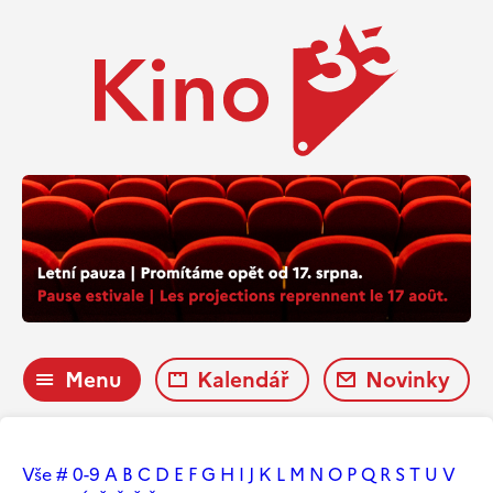
Menu
Kalendář
Novinky
Vše
#
0-9
A
B
C
D
E
F
G
H
I
J
K
L
M
N
O
P
Q
R
S
T
U
V