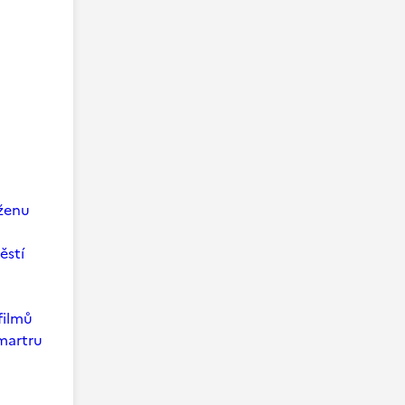
 ženu
ěstí
filmů
martru