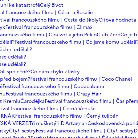
auni ke katastrofě
Celý život
val francouzského filmu | César a Rosalie
tival francouzského filmu | Cesta do školy
Citová hodnota
zyk
Festival francouzského filmu | Climax
francouzského filmu | Clouzot a jeho Peklo
Club Zero
Co je t
dělali?
Festival francouzského filmu | Co jsme komu udělali
ichni udělali?
se udělali?
se udělali?
ili společně?
Co nám zbylo z lásky
t před bojem?
Festival francouzského filmu | Coco Chanel
dé
Festival francouzského filmu | Copacabana
chu
Festival francouzského filmu | Crazy Hair
z Kremlu
Čarodějka
Festival francouzského filmu | Čas přem
tival francouzského filmu | Černá Venuše
ERNÁK
Festival francouzského filmu | Černý tulipán
SKÁ VERZE:Tři mušketýři:D'Artagnan
Československá poh
atky
Čtyři sestry
Festival francouzského filmu | Čtyři sestry
D