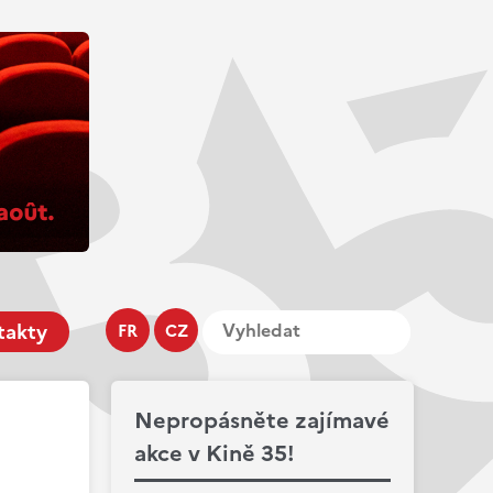
takty
FR
CZ
Nepropásněte zajímavé
akce v Kině 35!