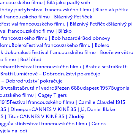
francouzského filmu | Bílá jako padlý sníh
rthday party
Festival francouzského filmu | Bláznivá pětka
al francouzského filmu | Bláznivý Petříček
k
Festival francouzského filmu | Bláznivý Petříček
Bláznivý pi
ival francouzského filmu | Blízko
l francouzského filmu | Bob hazardér
Bod obnovy
zlomu
Bolero
Festival francouzského filmu | Bolero
 k dokonalosti
Festival francouzského filmu | Bouře ve větr
o filmu | Boží úřad
ernhardt
Festival francouzského filmu | Bratr a sestra
Bratři
é
Bratři Lumièrové – Dobrodružství pokračuje
vé – Dobrodružství pokračuje
a
Brutalista
Brutální vedro
Březen 68
Budapest 1957
Bugonia
couzského filmu | Cagey Tigers
 1915
Festival francouzského filmu | Camille Claudel 1915
35 | Dheepan
CANNES V KINĚ 35 | Já, Daniel Blake
 | Titan
CANNES V KINĚ 35 | Zloději
ggiův stín
Festival francouzského filmu | Carlos
yjely na lodi