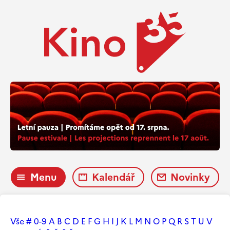
Menu
Kalendář
Novinky
Vše
#
0-9
A
B
C
D
E
F
G
H
I
J
K
L
M
N
O
P
Q
R
S
T
U
V