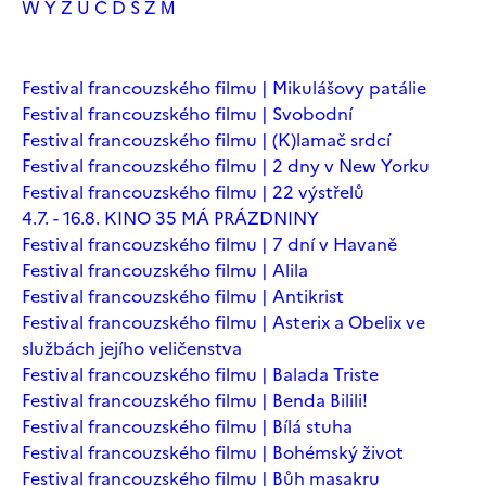
W
Y
Z
Ú
Č
Ď
Š
Ž
М
Festival francouzského filmu | Mikulášovy patálie
Festival francouzského filmu | Svobodní
Festival francouzského filmu | (K)lamač srdcí
Festival francouzského filmu | 2 dny v New Yorku
Festival francouzského filmu | 22 výstřelů
4.7. - 16.8. KINO 35 MÁ PRÁZDNINY
Festival francouzského filmu | 7 dní v Havaně
Festival francouzského filmu | Alila
Festival francouzského filmu | Antikrist
Festival francouzského filmu | Asterix a Obelix ve
službách jejího veličenstva
Festival francouzského filmu | Balada Triste
Festival francouzského filmu | Benda Bilili!
Festival francouzského filmu | Bílá stuha
Festival francouzského filmu | Bohémský život
Festival francouzského filmu | Bůh masakru