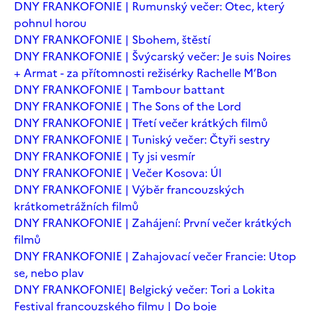
DNY FRANKOFONIE | Rumunský večer: Otec, který
pohnul horou
DNY FRANKOFONIE | Sbohem, štěstí
DNY FRANKOFONIE | Švýcarský večer: Je suis Noires
+ Armat - za přítomnosti režisérky Rachelle M’Bon
DNY FRANKOFONIE | Tambour battant
DNY FRANKOFONIE | The Sons of the Lord
DNY FRANKOFONIE | Třetí večer krátkých filmů
DNY FRANKOFONIE | Tuniský večer: Čtyři sestry
DNY FRANKOFONIE | Ty jsi vesmír
DNY FRANKOFONIE | Večer Kosova: Úl
DNY FRANKOFONIE | Výběr francouzských
krátkometrážních filmů
DNY FRANKOFONIE | Zahájení: První večer krátkých
filmů
DNY FRANKOFONIE | Zahajovací večer Francie: Utop
se, nebo plav
DNY FRANKOFONIE| Belgický večer: Tori a Lokita
Festival francouzského filmu | Do boje