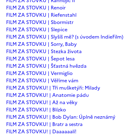
FILM ZA STOVKU | Ranhojič II
FILM ZA STOVKU | Renoir
FILM ZA STOVKU | Riefenstahl
FILM ZA STOVKU | Sbormistr
FILM ZA STOVKU | Slepice
FILM ZA STOVKU | Slyšíš mě? (s úvodem IndieFilm)
FILM ZA STOVKU | Sorry, Baby
FILM ZA STOVKU | Stezka života
FILM ZA STOVKU | Šepot lesa
FILM ZA STOVKU | Šťastná hvězda
FILM ZA STOVKU | Vermiglio
FILM ZA STOVKU | Věříme vám
FILM ZA STOVKU! | Tři mušketýři: Milady
FILM ZA STOVKU! | Anatomie pádu
FILM ZA STOVKU! | Až na věky
FILM ZA STOVKU! | Blízko
FILM ZA STOVKU! | Bob Dylan: Úplně neznámý
FILM ZA STOVKU! | Bratr a sestra
FILM ZA STOVKU! | Daaaaaalí!