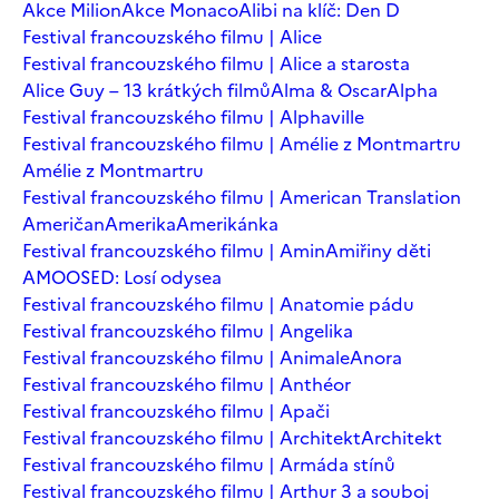
Akce Milion
Akce Monaco
Alibi na klíč: Den D
Festival francouzského filmu | Alice
Festival francouzského filmu | Alice a starosta
Alice Guy – 13 krátkých filmů
Alma & Oscar
Alpha
Festival francouzského filmu | Alphaville
Festival francouzského filmu | Amélie z Montmartru
Amélie z Montmartru
Festival francouzského filmu | American Translation
Američan
Amerika
Amerikánka
Festival francouzského filmu | Amin
Amiřiny děti
AMOOSED: Losí odysea
Festival francouzského filmu | Anatomie pádu
Festival francouzského filmu | Angelika
Festival francouzského filmu | Animale
Anora
Festival francouzského filmu | Anthéor
Festival francouzského filmu | Apači
Festival francouzského filmu | Architekt
Architekt
Festival francouzského filmu | Armáda stínů
Festival francouzského filmu | Arthur 3 a souboj