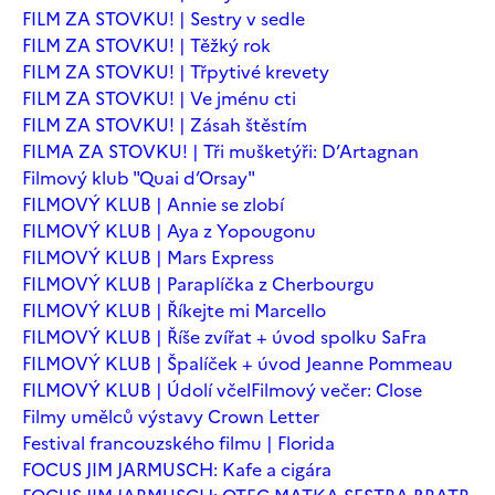
FILM ZA STOVKU! | Sestry v sedle
FILM ZA STOVKU! | Těžký rok
FILM ZA STOVKU! | Třpytivé krevety
FILM ZA STOVKU! | Ve jménu cti
FILM ZA STOVKU! | Zásah štěstím
FILMA ZA STOVKU! | Tři mušketýři: D’Artagnan
Filmový klub "Quai d’Orsay"
FILMOVÝ KLUB | Annie se zlobí
FILMOVÝ KLUB | Aya z Yopougonu
FILMOVÝ KLUB | Mars Express
FILMOVÝ KLUB | Paraplíčka z Cherbourgu
FILMOVÝ KLUB | Říkejte mi Marcello
FILMOVÝ KLUB | Říše zvířat + úvod spolku SaFra
FILMOVÝ KLUB | Špalíček + úvod Jeanne Pommeau
FILMOVÝ KLUB | Údolí včel
Filmový večer: Close
Filmy umělců výstavy Crown Letter
Festival francouzského filmu | Florida
FOCUS JIM JARMUSCH: Kafe a cigára