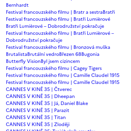
Bernhardt
Festival francouzského filmu | Bratr a sestra
Bratři
Festival francouzského filmu | Bratři Lumièrové
Bratři Lumièrové – Dobrodružství pokračuje
Festival francouzského filmu | Bratři Lumièrové –
Dobrodružství pokračuje
Festival francouzského filmu | Bronzová muška
Brutalista
Brutální vedro
Březen 68
Bugonia
Butterfly Vision
Byl jsem cizincem
Festival francouzského filmu | Cagey Tigers
Festival francouzského filmu | Camille Claudel 1915
Festival francouzského filmu | Camille Claudel 1915
CANNES V KINĚ 35 | Čtverec
CANNES V KINĚ 35 | Dheepan
CANNES V KINĚ 35 | Já, Daniel Blake
CANNES V KINĚ 35 | Parazit
CANNES V KINĚ 35 | Titan
CANNES V KINĚ 35 | Zloději