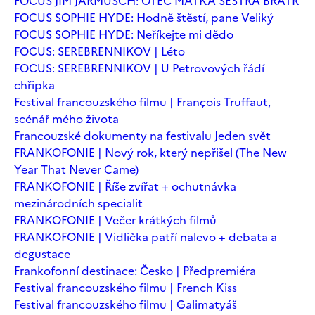
FOCUS JIM JARMUSCH: OTEC MATKA SESTRA BRATR
FOCUS SOPHIE HYDE: Hodně štěstí, pane Veliký
FOCUS SOPHIE HYDE: Neříkejte mi dědo
FOCUS: SEREBRENNIKOV | Léto
FOCUS: SEREBRENNIKOV | U Petrovových řádí
chřipka
Festival francouzského filmu | François Truffaut,
scénář mého života
Francouzské dokumenty na festivalu Jeden svět
FRANKOFONIE | Nový rok, který nepřišel (The New
Year That Never Came)
FRANKOFONIE | Říše zvířat + ochutnávka
mezinárodních specialit
FRANKOFONIE | Večer krátkých filmů
FRANKOFONIE | Vidlička patří nalevo + debata a
degustace
Frankofonní destinace: Česko | Předpremiéra
Festival francouzského filmu | French Kiss
Festival francouzského filmu | Galimatyáš