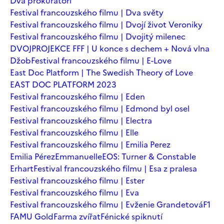
Dva prokurátoři
Festival francouzského filmu | Dva světy
Festival francouzského filmu | Dvojí život Veroniky
Festival francouzského filmu | Dvojitý milenec
DVOJPROJEKCE FFF | U konce s dechem + Nová vlna
Džob
Festival francouzského filmu | E-Love
East Doc Platform | The Swedish Theory of Love
EAST DOC PLATFORM 2023
Festival francouzského filmu | Eden
Festival francouzského filmu | Edmond byl osel
Festival francouzského filmu | Electra
Festival francouzského filmu | Elle
Festival francouzského filmu | Emilia Perez
Emilia Pérez
Emmanuelle
EOS: Turner & Constable
Erhart
Festival francouzského filmu | Esa z pralesa
Festival francouzského filmu | Ester
Festival francouzského filmu | Eva
Festival francouzského filmu | Evženie Grandetová
F1
FAMU Gold
Farma zvířat
Fénické spiknutí