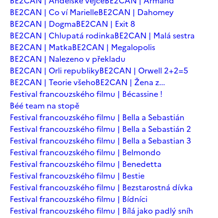
BE2CAN | Andělské vejce
BE2CAN | Armand
BE2CAN | Co ví Marielle
BE2CAN | Dahomey
BE2CAN | Dogma
BE2CAN | Exit 8
BE2CAN | Chlupatá rodinka
BE2CAN | Malá sestra
BE2CAN | Matka
BE2CAN | Megalopolis
BE2CAN | Nalezeno v překladu
BE2CAN | Orli republiky
BE2CAN | Orwell 2+2=5
BE2CAN | Teorie všeho
BE2CAN | Žena z...
Festival francouzského filmu | Bécassine !
Béé team na stopě
Festival francouzského filmu | Bella a Sebastián
Festival francouzského filmu | Bella a Sebastián 2
Festival francouzského filmu | Bella a Sebastian 3
Festival francouzského filmu | Belmondo
Festival francouzského filmu | Benedetta
Festival francouzského filmu | Bestie
Festival francouzského filmu | Bezstarostná dívka
Festival francouzského filmu | Bídníci
Festival francouzského filmu | Bílá jako padlý sníh