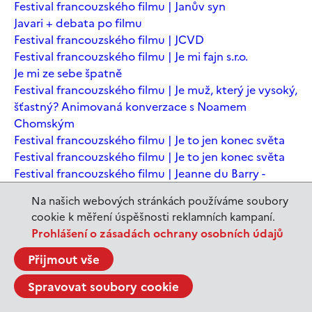
Festival francouzského filmu | Janův syn
Javari + debata po filmu
Festival francouzského filmu | JCVD
Festival francouzského filmu | Je mi fajn s.r.o.
Je mi ze sebe špatně
Festival francouzského filmu | Je muž, který je vysoký,
šťastný? Animovaná konverzace s Noamem
Chomským
Festival francouzského filmu | Je to jen konec světa
Festival francouzského filmu | Je to jen konec světa
Festival francouzského filmu | Jeanne du Barry -
Králova milenka
Na našich webových stránkách používáme soubory
Jeanne du Barry – Králova milenka
cookie k měření úspěšnosti reklamních kampaní.
JEDEN SVĚT | Alláh není povinen
Prohlášení o zásadách ochrany osobních údajů
JEDEN SVĚT | Až mě zabásnou
JEDEN SVĚT | Carmela a ti, co prochází
Přijmout vše
JEDEN SVĚT | Dítě prachu
Spravovat soubory cookie
JEDEN SVĚT | Drobná nehoda
JEDEN SVĚT | Důkazy lásky