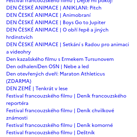
Festival francouzského filmu | Dejte mi pokoj!
DEN ČESKÉ ANIMACE | ANIKLANI: Pitch
DEN ČESKÉ ANIMACE | Animobraní
DEN ČESKÉ ANIMACE | Boys Go to Jupiter
DEN ČESKÉ ANIMACE | O obří řepě a jiných
hrdinstvích
DEN ČESKÉ ANIMACE | Setkání s Radou pro animaci
a videohry
Den kazašského filmu s Ermekem Tursunovem
Den odhalení
Den OSN | Nebe a led
Den otevřených dveří: Maraton Athleticus
(ZDARMA)
DEN ZEMĚ | Tenkrát v lese
Festival francouzského filmu | Deník francouzského
reportéra
Festival francouzského filmu | Deník chvilkové
známosti
Festival francouzského filmu | Deník komorné
Festival francouzského filmu | Deštník