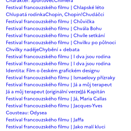
Charakter: Sportovec
Chiméra
Festival francouzského filmu | Chlapské léto
Chlupatá rodinka
Chopin, Chopin!
Chudáčci
Festival francouzského filmu | Chůvička
Festival francouzského filmu | Chvála Bohu
Festival francouzského filmu | Chvíle setkání
Festival francouzského filmu | Chvilku po půlnoci
Chvilky naděje
Chybění + debata
Festival francouzského filmu | I dva jsou rodina
Festival francouzského filmu | I dva jsou rodina
Identita: Film o českém grafickém designu
Festival francouzského filmu | Ismaelovy přízraky
Festival francouzského filmu | Já a můj terapeut
Já a můj terapeut (originální verze)
Já Kapitán
Festival francouzského filmu | Já, Maria Callas
Festival francouzského filmu | Jacques-Yves
Cousteau: Odysea
Festival francouzského filmu | Jaffa
Festival francouzského filmu | Jako malí kluci