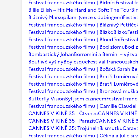
Festival francouzského filmu | Bídníci
Festival 
Billie Eilish – Hit Me Hard and Soft: The Tour
Bi
Bláznivý Marsupilami (verze s dabingem)
Festiv
Festival francouzského filmu | Bláznivý Petříče
Festival francouzského filmu | Blízko
Blízko
Fest
Festival francouzského filmu | Bloudění
Festiva
Festival francouzského filmu | Bod zlomu
Bod 
Bombastický Johan
Borromini a Bernini – výzva
Bouřlivé výšiny
Boylesque
Festival francouzskéh
Festival francouzského filmu | Božská Sarah B
Festival francouzského filmu | Bratři Lumièrov
Festival francouzského filmu | Bratři Lumièro
Festival francouzského filmu | Bronzová mušk
Butterfly Vision
Byl jsem cizincem
Festival fran
Festival francouzského filmu | Camille Claudel
CANNES V KINĚ 35 | Čtverec
CANNES V KINĚ 
CANNES V KINĚ 35 | Parazit
CANNES V KINĚ 35
CANNES V KINĚ 35: Trojúhelník smutku
Carava
Festival francouzského filmu | Célina a Julie si v