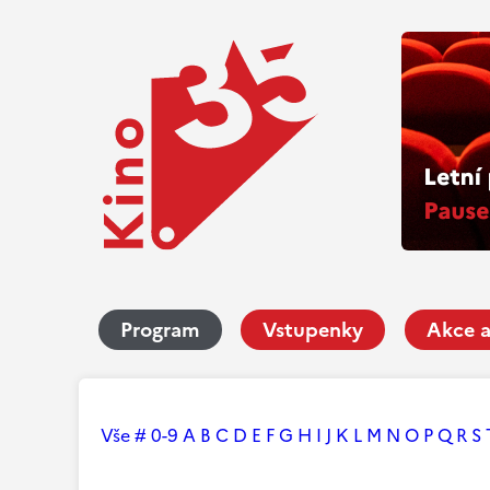
Program
Vstupenky
Akce a
Vše
#
0-9
A
B
C
D
E
F
G
H
I
J
K
L
M
N
O
P
Q
R
S