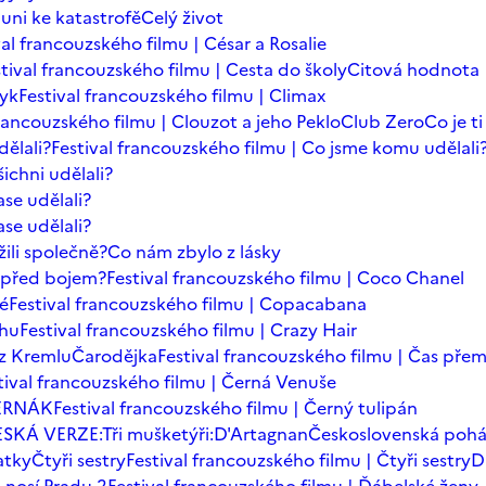
auni ke katastrofě
Celý život
val francouzského filmu | César a Rosalie
tival francouzského filmu | Cesta do školy
Citová hodnota
zyk
Festival francouzského filmu | Climax
francouzského filmu | Clouzot a jeho Peklo
Club Zero
Co je t
dělali?
Festival francouzského filmu | Co jsme komu udělali
ichni udělali?
se udělali?
se udělali?
ili společně?
Co nám zbylo z lásky
t před bojem?
Festival francouzského filmu | Coco Chanel
dé
Festival francouzského filmu | Copacabana
chu
Festival francouzského filmu | Crazy Hair
z Kremlu
Čarodějka
Festival francouzského filmu | Čas přem
tival francouzského filmu | Černá Venuše
ERNÁK
Festival francouzského filmu | Černý tulipán
SKÁ VERZE:Tři mušketýři:D'Artagnan
Československá poh
atky
Čtyři sestry
Festival francouzského filmu | Čtyři sestry
D