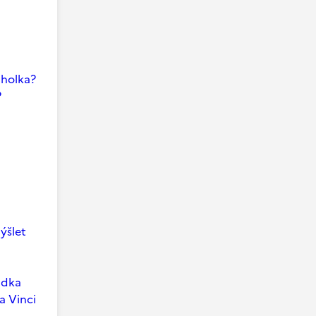
i holka?
?
ýšlet
ádka
a Vinci