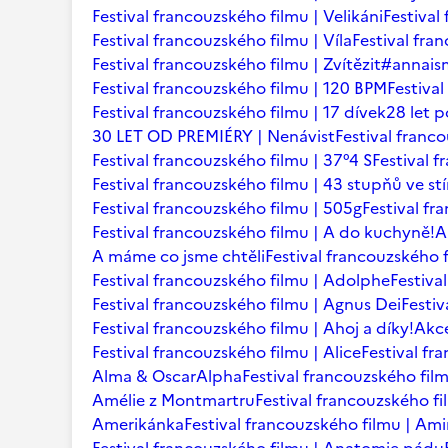
Festival francouzského filmu | Velikáni
Festival
Festival francouzského filmu | Víla
Festival fr
Festival francouzského filmu | Zvítězit
#annaism
Festival francouzského filmu | 120 BPM
Festiva
Festival francouzského filmu | 17 dívek
28 let p
30 LET OD PREMIÉRY | Nenávist
Festival franc
Festival francouzského filmu | 37°4 S
Festival 
Festival francouzského filmu | 43 stupňů ve st
Festival francouzského filmu | 505g
Festival fr
Festival francouzského filmu | A do kuchyně!
A
A máme co jsme chtěli
Festival francouzského f
Festival francouzského filmu | Adolphe
Festiva
Festival francouzského filmu | Agnus Dei
Festi
Festival francouzského filmu | Ahoj a díky!
Akce
Festival francouzského filmu | Alice
Festival fr
Alma & Oscar
Alpha
Festival francouzského film
Amélie z Montmartru
Festival francouzského f
Amerikánka
Festival francouzského filmu | Am