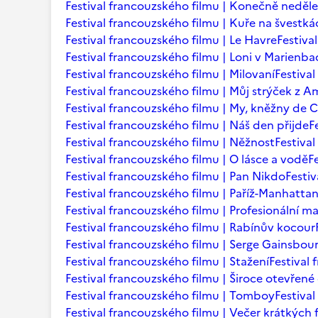
Festival francouzského filmu | Konečně neděle
Festival francouzského filmu | Kuře na švestká
Festival francouzského filmu | Le Havre
Festiva
Festival francouzského filmu | Loni v Marienb
Festival francouzského filmu | Milovaní
Festiva
Festival francouzského filmu | Můj strýček z A
Festival francouzského filmu | My, kněžny de C
Festival francouzského filmu | Náš den přijde
F
Festival francouzského filmu | Něžnost
Festival
Festival francouzského filmu | O lásce a vodě
F
Festival francouzského filmu | Pan Nikdo
Festi
Festival francouzského filmu | Paříž-Manhatta
Festival francouzského filmu | Profesionální m
Festival francouzského filmu | Rabínův kocour
Festival francouzského filmu | Serge Gainsbourg
Festival francouzského filmu | Stažení
Festival
Festival francouzského filmu | Široce otevřené 
Festival francouzského filmu | Tomboy
Festiva
Festival francouzského filmu | Večer krátkých 