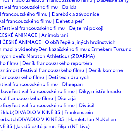
 nosí Pradu 2
Festival francouzského filmu | Ďábelské ženy
stival francouzského filmu | Dalida
al francouzského filmu | Darebák a závodnice
val francouzského filmu | Dehet a peří
t
Festival francouzského filmu | Dejte mi pokoj!
ČESKÉ ANIMACE | Animobraní
 ČESKÉ ANIMACE | O obří řepě a jiných hrdinstvích
imaci a videohry
Den kazašského filmu s Ermekem Tursu
ných dveří: Maraton Athleticus (ZDARMA)
ého filmu | Deník francouzského reportéra
é známosti
Festival francouzského filmu | Deník komorné
 francouzského filmu | Děti těch druhých
stival francouzského filmu | Dheepan
 Love
Festival francouzského filmu | Díky, mistře Imado
ival francouzského filmu | Dior a já
o Boy
Festival francouzského filmu | Diváci!
í klub)
DIVADLO V KINĚ 35 | Frankenstein
berbatch
DIVADLO V KINĚ 35 | Hamlet: Ian McKellen
35 | Jak důležité je mít Filipa (NT Live)