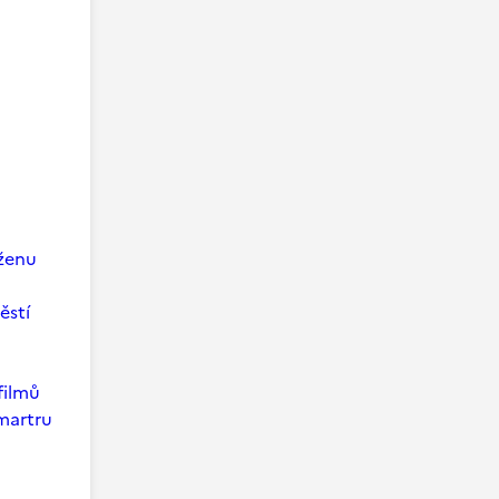
 ženu
ěstí
filmů
martru