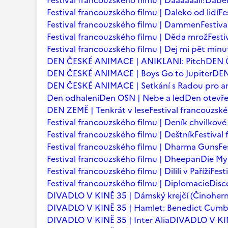
Festival francouzského filmu | Daaaaaalí!
Ďábel
Festival francouzského filmu | Daleko od lidí
Fe
Festival francouzského filmu | Dammen
Festiv
Festival francouzského filmu | Děda mrož
Festi
Festival francouzského filmu | Dej mi pět minu
DEN ČESKÉ ANIMACE | ANIKLANI: Pitch
DEN 
DEN ČESKÉ ANIMACE | Boys Go to Jupiter
DEN
DEN ČESKÉ ANIMACE | Setkání s Radou pro an
Den odhalení
Den OSN | Nebe a led
Den otevře
DEN ZEMĚ | Tenkrát v lese
Festival francouzsk
Festival francouzského filmu | Deník chvilkov
Festival francouzského filmu | Deštník
Festival
Festival francouzského filmu | Dharma Guns
Fe
Festival francouzského filmu | Dheepan
Die My
Festival francouzského filmu | Dilili v Paříži
Fest
Festival francouzského filmu | Diplomacie
Disc
DIVADLO V KINĚ 35 | Dámský krejčí (Činohern
DIVADLO V KINĚ 35 | Hamlet: Benedict Cum
DIVADLO V KINĚ 35 | Inter Alia
DIVADLO V KINĚ 