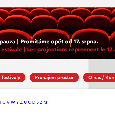
 festivaly
Pronájem prostor
O nás / Kon
T
U
V
W
Y
Z
Ú
Č
Ď
Š
Ž
М