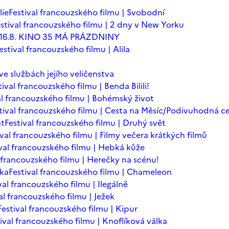
lie
Festival francouzského filmu | Svobodní
stival francouzského filmu | 2 dny v New Yorku
 - 16.8. KINO 35 MÁ PRÁZDNINY
estival francouzského filmu | Alila
 ve službách jejího veličenstva
tival francouzského filmu | Benda Bilili!
al francouzského filmu | Bohémský život
tival francouzského filmu | Cesta na Měsíc/Podivuhodná c
nt
Festival francouzského filmu | Druhý svět
ival francouzského filmu | Filmy večera krátkých filmů
ival francouzského filmu | Hebká kůže
l francouzského filmu | Herečky na scénu!
ska
Festival francouzského filmu | Chameleon
val francouzského filmu | Ilegálně
al francouzského filmu | Ježek
Festival francouzského filmu | Kipur
ival francouzského filmu | Knoflíková válka