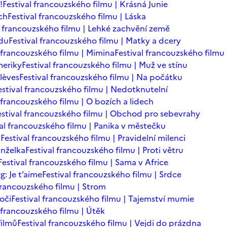
!
Festival francouzského filmu | Krásná Junie
ch
Festival francouzského filmu | Láska
l francouzského filmu | Lehké zachvění země
adu
Festival francouzského filmu | Matky a dcery
l francouzského filmu | Mimina
Festival francouzského filmu 
meriky
Festival francouzského filmu | Muž ve stínu
lèves
Festival francouzského filmu | Na počátku
estival francouzského filmu | Nedotknutelní
 francouzského filmu | O bozích a lidech
estival francouzského filmu | Obchod pro sebevrahy
val francouzského filmu | Panika v městečku
n
Festival francouzského filmu | Pravidelní milenci
anželka
Festival francouzského filmu | Proti větru
Festival francouzského filmu | Sama v Africe
: Je t’aime
Festival francouzského filmu | Srdce
 francouzského filmu | Strom
oči
Festival francouzského filmu | Tajemství mumie
l francouzského filmu | Útěk
filmů
Festival francouzského filmu | Vejdi do prázdna