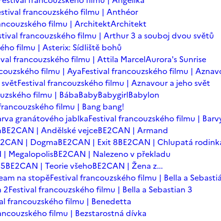
Festival francouzského filmu | Angelika
estival francouzského filmu | Anthéor
rancouzského filmu | Architekt
Architekt
stival francouzského filmu | Arthur 3 a souboj dvou světů
ého filmu | Asterix: Sídliště bohů
ival francouzského filmu | Attila Marcel
Aurora's Sunrise
ncouzského filmu | Aya
Festival francouzského filmu | Aznav
 svět
Festival francouzského filmu | Aznavour a jeho svět
ouzského filmu | Bába
Baby
Babygirl
Babylon
 francouzského filmu | Bang bang!
arva granátového jablka
Festival francouzského filmu | Barv
n
BE2CAN | Andělské vejce
BE2CAN | Armand
E2CAN | Dogma
BE2CAN | Exit 8
BE2CAN | Chlupatá rodink
| Megalopolis
BE2CAN | Nalezeno v překladu
=5
BE2CAN | Teorie všeho
BE2CAN | Žena z...
team na stopě
Festival francouzského filmu | Bella a Sebasti
n 2
Festival francouzského filmu | Bella a Sebastian 3
val francouzského filmu | Benedetta
rancouzského filmu | Bezstarostná dívka