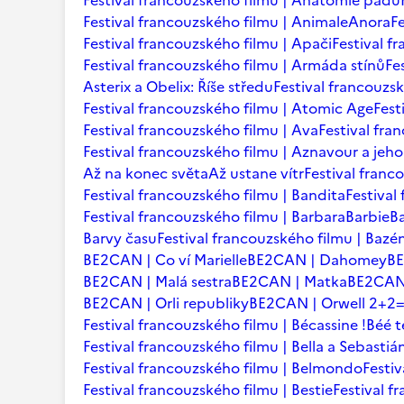
Festival francouzského filmu | Anatomie pádu
Festival francouzského filmu | Animale
Anora
F
Festival francouzského filmu | Apači
Festival f
Festival francouzského filmu | Armáda stínů
Fe
Asterix a Obelix: Říše středu
Festival francouzsk
Festival francouzského filmu | Atomic Age
Fest
Festival francouzského filmu | Ava
Festival fra
Festival francouzského filmu | Aznavour a jeho
Až na konec světa
Až ustane vítr
Festival franc
Festival francouzského filmu | Bandita
Festival
Festival francouzského filmu | Barbara
Barbie
B
Barvy času
Festival francouzského filmu | Bazé
BE2CAN | Co ví Marielle
BE2CAN | Dahomey
B
BE2CAN | Malá sestra
BE2CAN | Matka
BE2CAN 
BE2CAN | Orli republiky
BE2CAN | Orwell 2+2
Festival francouzského filmu | Bécassine !
Béé 
Festival francouzského filmu | Bella a Sebastiá
Festival francouzského filmu | Belmondo
Festi
Festival francouzského filmu | Bestie
Festival f