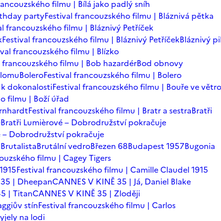
francouzského filmu | Bílá jako padlý sníh
rthday party
Festival francouzského filmu | Bláznivá pětka
al francouzského filmu | Bláznivý Petříček
k
Festival francouzského filmu | Bláznivý Petříček
Bláznivý pi
ival francouzského filmu | Blízko
l francouzského filmu | Bob hazardér
Bod obnovy
zlomu
Bolero
Festival francouzského filmu | Bolero
 k dokonalosti
Festival francouzského filmu | Bouře ve větr
o filmu | Boží úřad
ernhardt
Festival francouzského filmu | Bratr a sestra
Bratři
é
Bratři Lumièrové – Dobrodružství pokračuje
vé – Dobrodružství pokračuje
a
Brutalista
Brutální vedro
Březen 68
Budapest 1957
Bugonia
couzského filmu | Cagey Tigers
 1915
Festival francouzského filmu | Camille Claudel 1915
35 | Dheepan
CANNES V KINĚ 35 | Já, Daniel Blake
 | Titan
CANNES V KINĚ 35 | Zloději
ggiův stín
Festival francouzského filmu | Carlos
yjely na lodi