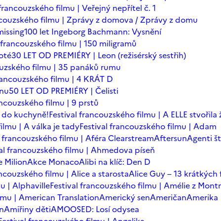
 francouzského filmu | Veřejný nepřítel č. 1
ancouzského filmu | Zprávy z domova / Zprávy z domu
issing
100 let Ingeborg Bachmann: Vysnění
l francouzského filmu | 150 miligramů
oté
30 LET OD PREMIÉRY | Leon (režisérský sestřih)
ouzského filmu | 35 panáků rumu
francouzského filmu | 4 KRÁT D
ínu
50 LET OD PREMIÉRY | Čelisti
ancouzského filmu | 9 prstů
 do kuchyně!
Festival francouzského filmu | A ELLE stvořila
ilmu | A válka je tady
Festival francouzského filmu | Adam
l francouzského filmu | Aféra Clearstream
Aftersun
Agenti št
val francouzského filmu | Ahmedova píseň
 Milion
Akce Monaco
Alibi na klíč: Den D
ancouzského filmu | Alice a starosta
Alice Guy – 13 krátkých 
u | Alphaville
Festival francouzského filmu | Amélie z Mont
ilmu | American Translation
Americký sen
Američan
Amerika
in
Amiřiny děti
AMOOSED: Losí odysea