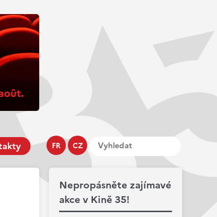
takty
FR
CZ
Nepropásněte zajímavé
akce v Kině 35!