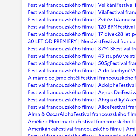
Festival francouzského filmu | Velikáni
Festival
Festival francouzského filmu | Víla
Festival fr
Festival francouzského filmu | Zvítězit
#annaism
Festival francouzského filmu | 120 BPM
Festiva
Festival francouzského filmu | 17 dívek
28 let p
30 LET OD PREMIÉRY | Nenávist
Festival franc
Festival francouzského filmu | 37°4 S
Festival 
Festival francouzského filmu | 43 stupňů ve st
Festival francouzského filmu | 505g
Festival fr
Festival francouzského filmu | A do kuchyně!
A
A máme co jsme chtěli
Festival francouzského f
Festival francouzského filmu | Adolphe
Festiva
Festival francouzského filmu | Agnus Dei
Festi
Festival francouzského filmu | Ahoj a díky!
Akce
Festival francouzského filmu | Alice
Festival fr
Alma & Oscar
Alpha
Festival francouzského film
Amélie z Montmartru
Festival francouzského f
Amerikánka
Festival francouzského filmu | Am