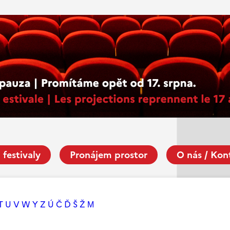
 festivaly
Pronájem prostor
O nás / Kon
T
U
V
W
Y
Z
Ú
Č
Ď
Š
Ž
М