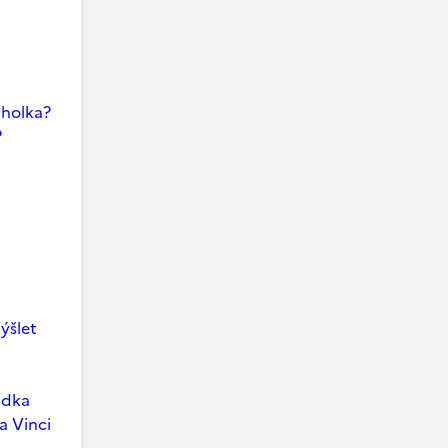
i holka?
?
ýšlet
ádka
a Vinci