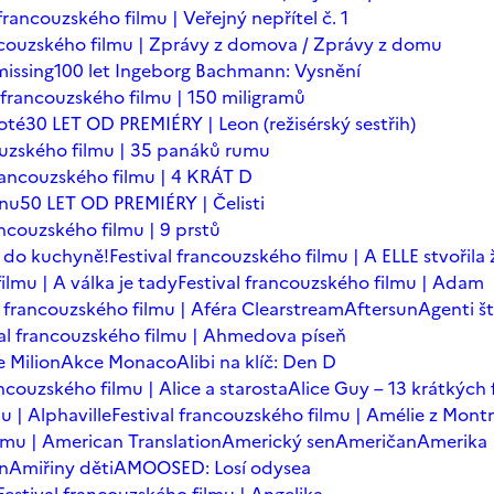
 francouzského filmu | Veřejný nepřítel č. 1
ancouzského filmu | Zprávy z domova / Zprávy z domu
issing
100 let Ingeborg Bachmann: Vysnění
l francouzského filmu | 150 miligramů
oté
30 LET OD PREMIÉRY | Leon (režisérský sestřih)
ouzského filmu | 35 panáků rumu
francouzského filmu | 4 KRÁT D
ínu
50 LET OD PREMIÉRY | Čelisti
ancouzského filmu | 9 prstů
 do kuchyně!
Festival francouzského filmu | A ELLE stvořila
ilmu | A válka je tady
Festival francouzského filmu | Adam
l francouzského filmu | Aféra Clearstream
Aftersun
Agenti št
val francouzského filmu | Ahmedova píseň
 Milion
Akce Monaco
Alibi na klíč: Den D
ancouzského filmu | Alice a starosta
Alice Guy – 13 krátkých 
u | Alphaville
Festival francouzského filmu | Amélie z Mont
ilmu | American Translation
Americký sen
Američan
Amerika
in
Amiřiny děti
AMOOSED: Losí odysea