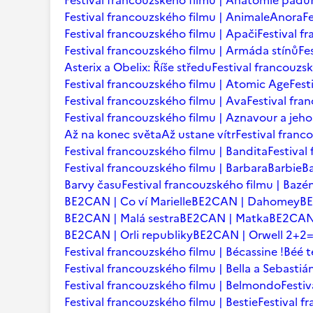
Festival francouzského filmu | Anatomie pádu
Festival francouzského filmu | Animale
Anora
F
Festival francouzského filmu | Apači
Festival f
Festival francouzského filmu | Armáda stínů
Fe
Asterix a Obelix: Říše středu
Festival francouzsk
Festival francouzského filmu | Atomic Age
Fest
Festival francouzského filmu | Ava
Festival fra
Festival francouzského filmu | Aznavour a jeho
Až na konec světa
Až ustane vítr
Festival franc
Festival francouzského filmu | Bandita
Festival
Festival francouzského filmu | Barbara
Barbie
B
Barvy času
Festival francouzského filmu | Bazé
BE2CAN | Co ví Marielle
BE2CAN | Dahomey
B
BE2CAN | Malá sestra
BE2CAN | Matka
BE2CAN 
BE2CAN | Orli republiky
BE2CAN | Orwell 2+2
Festival francouzského filmu | Bécassine !
Béé 
Festival francouzského filmu | Bella a Sebastiá
Festival francouzského filmu | Belmondo
Festi
Festival francouzského filmu | Bestie
Festival f