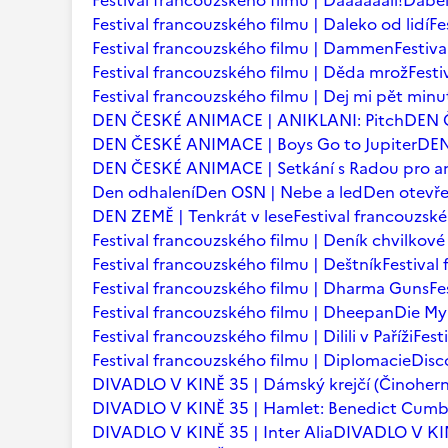
Festival francouzského filmu | Daaaaaalí!
Ďábel
Festival francouzského filmu | Daleko od lidí
Fe
Festival francouzského filmu | Dammen
Festiv
Festival francouzského filmu | Děda mrož
Festi
Festival francouzského filmu | Dej mi pět minu
DEN ČESKÉ ANIMACE | ANIKLANI: Pitch
DEN 
DEN ČESKÉ ANIMACE | Boys Go to Jupiter
DEN
DEN ČESKÉ ANIMACE | Setkání s Radou pro an
Den odhalení
Den OSN | Nebe a led
Den otevře
DEN ZEMĚ | Tenkrát v lese
Festival francouzsk
Festival francouzského filmu | Deník chvilkov
Festival francouzského filmu | Deštník
Festival
Festival francouzského filmu | Dharma Guns
Fe
Festival francouzského filmu | Dheepan
Die My
Festival francouzského filmu | Dilili v Paříži
Fest
Festival francouzského filmu | Diplomacie
Disc
DIVADLO V KINĚ 35 | Dámský krejčí (Činohern
DIVADLO V KINĚ 35 | Hamlet: Benedict Cum
DIVADLO V KINĚ 35 | Inter Alia
DIVADLO V KINĚ 