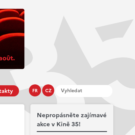
takty
FR
CZ
Nepropásněte zajímavé
akce v Kině 35!