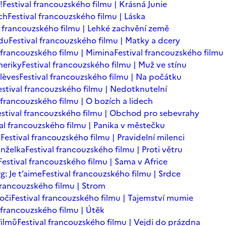
!
Festival francouzského filmu | Krásná Junie
ch
Festival francouzského filmu | Láska
l francouzského filmu | Lehké zachvění země
adu
Festival francouzského filmu | Matky a dcery
l francouzského filmu | Mimina
Festival francouzského filmu 
meriky
Festival francouzského filmu | Muž ve stínu
lèves
Festival francouzského filmu | Na počátku
estival francouzského filmu | Nedotknutelní
 francouzského filmu | O bozích a lidech
estival francouzského filmu | Obchod pro sebevrahy
val francouzského filmu | Panika v městečku
n
Festival francouzského filmu | Pravidelní milenci
anželka
Festival francouzského filmu | Proti větru
Festival francouzského filmu | Sama v Africe
: Je t’aime
Festival francouzského filmu | Srdce
 francouzského filmu | Strom
oči
Festival francouzského filmu | Tajemství mumie
l francouzského filmu | Útěk
filmů
Festival francouzského filmu | Vejdi do prázdna