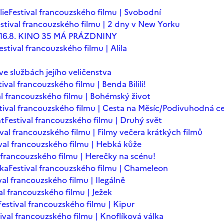
lie
Festival francouzského filmu | Svobodní
stival francouzského filmu | 2 dny v New Yorku
 - 16.8. KINO 35 MÁ PRÁZDNINY
estival francouzského filmu | Alila
 ve službách jejího veličenstva
tival francouzského filmu | Benda Bilili!
al francouzského filmu | Bohémský život
tival francouzského filmu | Cesta na Měsíc/Podivuhodná c
nt
Festival francouzského filmu | Druhý svět
ival francouzského filmu | Filmy večera krátkých filmů
ival francouzského filmu | Hebká kůže
l francouzského filmu | Herečky na scénu!
ska
Festival francouzského filmu | Chameleon
val francouzského filmu | Ilegálně
al francouzského filmu | Ježek
Festival francouzského filmu | Kipur
ival francouzského filmu | Knoflíková válka