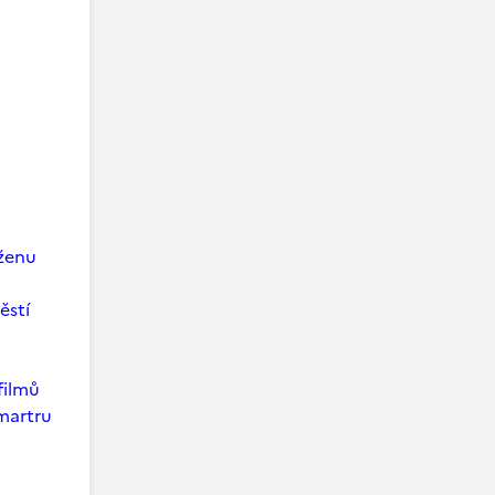
 ženu
ěstí
filmů
martru