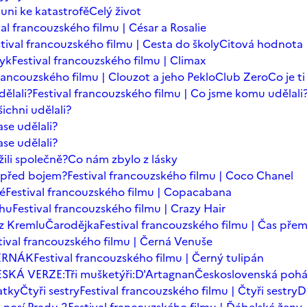
auni ke katastrofě
Celý život
val francouzského filmu | César a Rosalie
tival francouzského filmu | Cesta do školy
Citová hodnota
zyk
Festival francouzského filmu | Climax
francouzského filmu | Clouzot a jeho Peklo
Club Zero
Co je t
dělali?
Festival francouzského filmu | Co jsme komu udělali
ichni udělali?
se udělali?
se udělali?
ili společně?
Co nám zbylo z lásky
t před bojem?
Festival francouzského filmu | Coco Chanel
dé
Festival francouzského filmu | Copacabana
chu
Festival francouzského filmu | Crazy Hair
z Kremlu
Čarodějka
Festival francouzského filmu | Čas přem
tival francouzského filmu | Černá Venuše
ERNÁK
Festival francouzského filmu | Černý tulipán
SKÁ VERZE:Tři mušketýři:D'Artagnan
Československá poh
atky
Čtyři sestry
Festival francouzského filmu | Čtyři sestry
D