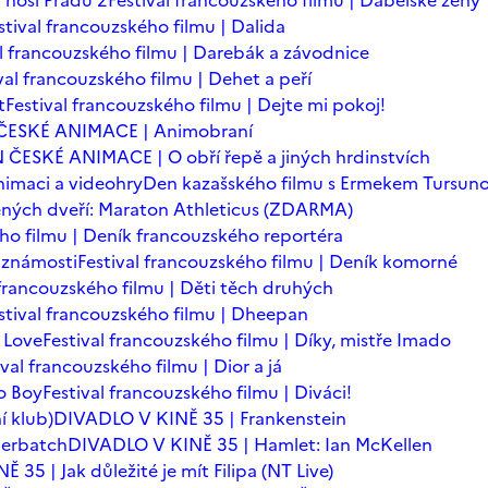
 nosí Pradu 2
Festival francouzského filmu | Ďábelské ženy
stival francouzského filmu | Dalida
al francouzského filmu | Darebák a závodnice
val francouzského filmu | Dehet a peří
t
Festival francouzského filmu | Dejte mi pokoj!
ČESKÉ ANIMACE | Animobraní
 ČESKÉ ANIMACE | O obří řepě a jiných hrdinstvích
imaci a videohry
Den kazašského filmu s Ermekem Tursu
ných dveří: Maraton Athleticus (ZDARMA)
ého filmu | Deník francouzského reportéra
é známosti
Festival francouzského filmu | Deník komorné
 francouzského filmu | Děti těch druhých
stival francouzského filmu | Dheepan
 Love
Festival francouzského filmu | Díky, mistře Imado
ival francouzského filmu | Dior a já
o Boy
Festival francouzského filmu | Diváci!
í klub)
DIVADLO V KINĚ 35 | Frankenstein
berbatch
DIVADLO V KINĚ 35 | Hamlet: Ian McKellen
35 | Jak důležité je mít Filipa (NT Live)