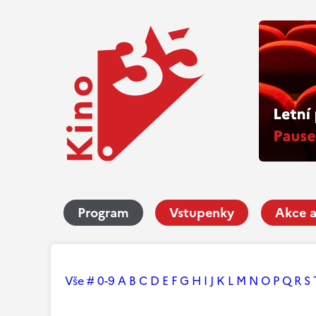
Program
Vstupenky
Akce a
Vše
#
0-9
A
B
C
D
E
F
G
H
I
J
K
L
M
N
O
P
Q
R
S