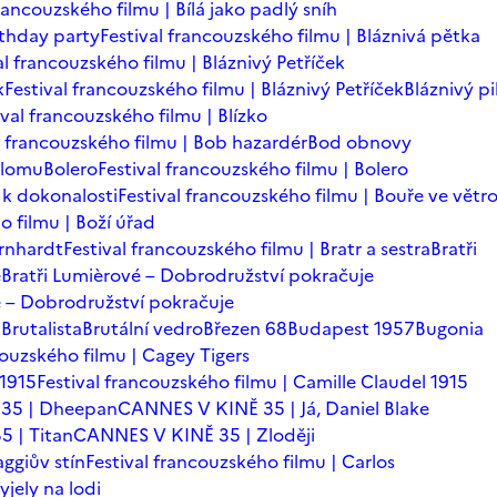
francouzského filmu | Bílá jako padlý sníh
rthday party
Festival francouzského filmu | Bláznivá pětka
al francouzského filmu | Bláznivý Petříček
k
Festival francouzského filmu | Bláznivý Petříček
Bláznivý pi
ival francouzského filmu | Blízko
l francouzského filmu | Bob hazardér
Bod obnovy
zlomu
Bolero
Festival francouzského filmu | Bolero
 k dokonalosti
Festival francouzského filmu | Bouře ve větr
o filmu | Boží úřad
ernhardt
Festival francouzského filmu | Bratr a sestra
Bratři
é
Bratři Lumièrové – Dobrodružství pokračuje
vé – Dobrodružství pokračuje
a
Brutalista
Brutální vedro
Březen 68
Budapest 1957
Bugonia
couzského filmu | Cagey Tigers
 1915
Festival francouzského filmu | Camille Claudel 1915
35 | Dheepan
CANNES V KINĚ 35 | Já, Daniel Blake
 | Titan
CANNES V KINĚ 35 | Zloději
ggiův stín
Festival francouzského filmu | Carlos
yjely na lodi