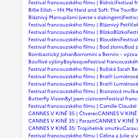
Festival francouzského filmu | Bídníci
Festival 
Billie Eilish – Hit Me Hard and Soft: The Tour
Bi
Bláznivý Marsupilami (verze s dabingem)
Festiv
Festival francouzského filmu | Bláznivý Petříče
Festival francouzského filmu | Blízko
Blízko
Fest
Festival francouzského filmu | Bloudění
Festiva
Festival francouzského filmu | Bod zlomu
Bod 
Bombastický Johan
Borromini a Bernini – výzva
Bouřlivé výšiny
Boylesque
Festival francouzskéh
Festival francouzského filmu | Božská Sarah B
Festival francouzského filmu | Bratři Lumièrov
Festival francouzského filmu | Bratři Lumièro
Festival francouzského filmu | Bronzová mušk
Butterfly Vision
Byl jsem cizincem
Festival fran
Festival francouzského filmu | Camille Claudel
CANNES V KINĚ 35 | Čtverec
CANNES V KINĚ 
CANNES V KINĚ 35 | Parazit
CANNES V KINĚ 35
CANNES V KINĚ 35: Trojúhelník smutku
Carava
Festival francouzského filmu | Célina a Julie si v