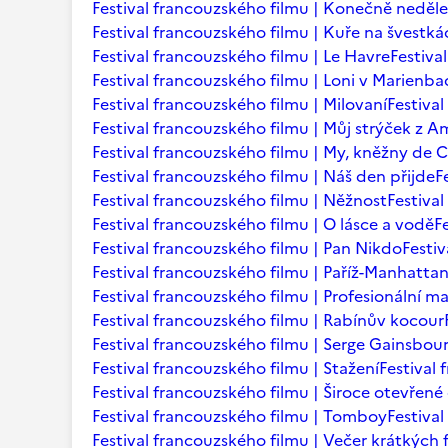
Festival francouzského filmu | Konečně neděle
Festival francouzského filmu | Kuře na švestká
Festival francouzského filmu | Le Havre
Festiva
Festival francouzského filmu | Loni v Marienb
Festival francouzského filmu | Milovaní
Festiva
Festival francouzského filmu | Můj strýček z A
Festival francouzského filmu | My, kněžny de C
Festival francouzského filmu | Náš den přijde
F
Festival francouzského filmu | Něžnost
Festival
Festival francouzského filmu | O lásce a vodě
F
Festival francouzského filmu | Pan Nikdo
Festi
Festival francouzského filmu | Paříž-Manhatta
Festival francouzského filmu | Profesionální m
Festival francouzského filmu | Rabínův kocour
Festival francouzského filmu | Serge Gainsbourg
Festival francouzského filmu | Stažení
Festival
Festival francouzského filmu | Široce otevřené 
Festival francouzského filmu | Tomboy
Festiva
Festival francouzského filmu | Večer krátkých 