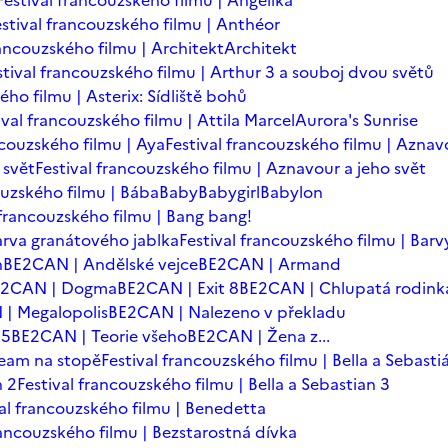
Festival francouzského filmu | Angelika
estival francouzského filmu | Anthéor
rancouzského filmu | Architekt
Architekt
stival francouzského filmu | Arthur 3 a souboj dvou světů
ého filmu | Asterix: Sídliště bohů
ival francouzského filmu | Attila Marcel
Aurora's Sunrise
ncouzského filmu | Aya
Festival francouzského filmu | Aznav
 svět
Festival francouzského filmu | Aznavour a jeho svět
ouzského filmu | Bába
Baby
Babygirl
Babylon
 francouzského filmu | Bang bang!
arva granátového jablka
Festival francouzského filmu | Barv
n
BE2CAN | Andělské vejce
BE2CAN | Armand
E2CAN | Dogma
BE2CAN | Exit 8
BE2CAN | Chlupatá rodink
| Megalopolis
BE2CAN | Nalezeno v překladu
=5
BE2CAN | Teorie všeho
BE2CAN | Žena z...
team na stopě
Festival francouzského filmu | Bella a Sebasti
n 2
Festival francouzského filmu | Bella a Sebastian 3
val francouzského filmu | Benedetta
rancouzského filmu | Bezstarostná dívka