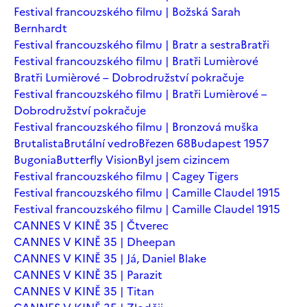
Festival francouzského filmu | Božská Sarah
Bernhardt
Festival francouzského filmu | Bratr a sestra
Bratři
Festival francouzského filmu | Bratři Lumièrové
Bratři Lumièrové – Dobrodružství pokračuje
Festival francouzského filmu | Bratři Lumièrové –
Dobrodružství pokračuje
Festival francouzského filmu | Bronzová muška
Brutalista
Brutální vedro
Březen 68
Budapest 1957
Bugonia
Butterfly Vision
Byl jsem cizincem
Festival francouzského filmu | Cagey Tigers
Festival francouzského filmu | Camille Claudel 1915
Festival francouzského filmu | Camille Claudel 1915
CANNES V KINĚ 35 | Čtverec
CANNES V KINĚ 35 | Dheepan
CANNES V KINĚ 35 | Já, Daniel Blake
CANNES V KINĚ 35 | Parazit
CANNES V KINĚ 35 | Titan