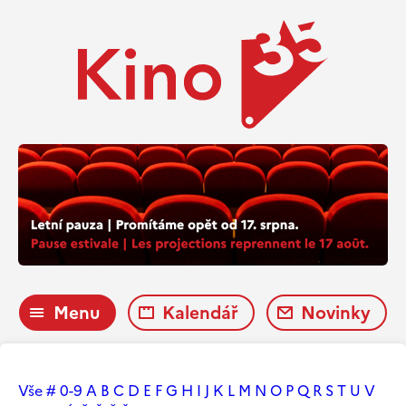
Menu
Kalendář
Novinky
Vše
#
0-9
A
B
C
D
E
F
G
H
I
J
K
L
M
N
O
P
Q
R
S
T
U
V