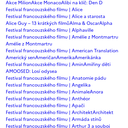
Akce Milion
Akce Monaco
Alibi na klíč: Den D
Festival francouzského filmu | Alice
Festival francouzského filmu | Alice a starosta
Alice Guy – 13 krátkých filmů
Alma & Oscar
Alpha
Festival francouzského filmu | Alphaville
Festival francouzského filmu | Amélie z Montmartru
Amélie z Montmartru
Festival francouzského filmu | American Translation
Americký sen
Američan
Amerika
Amerikánka
Festival francouzského filmu | Amin
Amiřiny děti
AMOOSED: Losí odysea
Festival francouzského filmu | Anatomie pádu
Festival francouzského filmu | Angelika
Festival francouzského filmu | Animale
Anora
Festival francouzského filmu | Anthéor
Festival francouzského filmu | Apači
Festival francouzského filmu | Architekt
Architekt
Festival francouzského filmu | Armáda stínů
Festival francouzského filmu | Arthur 3 a souboj