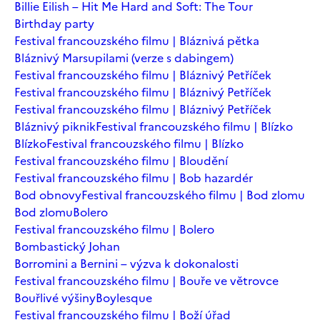
Billie Eilish – Hit Me Hard and Soft: The Tour
Birthday party
Festival francouzského filmu | Bláznivá pětka
Bláznivý Marsupilami (verze s dabingem)
Festival francouzského filmu | Bláznivý Petříček
Festival francouzského filmu | Bláznivý Petříček
Festival francouzského filmu | Bláznivý Petříček
Bláznivý piknik
Festival francouzského filmu | Blízko
Blízko
Festival francouzského filmu | Blízko
Festival francouzského filmu | Bloudění
Festival francouzského filmu | Bob hazardér
Bod obnovy
Festival francouzského filmu | Bod zlomu
Bod zlomu
Bolero
Festival francouzského filmu | Bolero
Bombastický Johan
Borromini a Bernini – výzva k dokonalosti
Festival francouzského filmu | Bouře ve větrovce
Bouřlivé výšiny
Boylesque
Festival francouzského filmu | Boží úřad