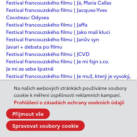
Festival francouzského filmu | Já, Maria Callas
Festival francouzského filmu | Jacques-Yves
Cousteau: Odysea
Festival francouzského filmu | Jaffa
Festival francouzského filmu | Jako malí kluci
Festival francouzského filmu | Janův syn
Javari + debata po filmu
Festival francouzského filmu | JCVD
Festival francouzského filmu | Je mi fajn s.r.o.
Je mi ze sebe špatně
Festival francouzského filmu | Je muž, který je vysoký,
šťastný? Animovaná konverzace s Noamem
Na našich webových stránkách používáme soubory
Chomským
cookie k měření úspěšnosti reklamních kampaní.
Festival francouzského filmu | Je to jen konec světa
Prohlášení o zásadách ochrany osobních údajů
Festival francouzského filmu | Je to jen konec světa
Festival francouzského filmu | Jeanne du Barry -
Přijmout vše
Králova milenka
Spravovat soubory cookie
Jeanne du Barry – Králova milenka
JEDEN SVĚT | Alláh není povinen