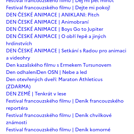
Festival francouzského filmu | Dej mi pět minut
Festival francouzského filmu | Dejte mi pokoj!
DEN ČESKÉ ANIMACE | ANIKLANI: Pitch
DEN ČESKÉ ANIMACE | Animobraní
DEN ČESKÉ ANIMACE | Boys Go to Jupiter
DEN ČESKÉ ANIMACE | O obří řepě a jiných
hrdinstvích
DEN ČESKÉ ANIMACE | Setkání s Radou pro animaci
a videohry
Den kazašského filmu s Ermekem Tursunovem
Den odhalení
Den OSN | Nebe a led
Den otevřených dveří: Maraton Athleticus
(ZDARMA)
DEN ZEMĚ | Tenkrát v lese
Festival francouzského filmu | Deník francouzského
reportéra
Festival francouzského filmu | Deník chvilkové
známosti
Festival francouzského filmu | Deník komorné