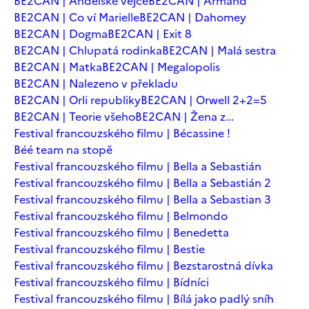
BE2CAN | Andělské vejce
BE2CAN | Armand
BE2CAN | Co ví Marielle
BE2CAN | Dahomey
BE2CAN | Dogma
BE2CAN | Exit 8
BE2CAN | Chlupatá rodinka
BE2CAN | Malá sestra
BE2CAN | Matka
BE2CAN | Megalopolis
BE2CAN | Nalezeno v překladu
BE2CAN | Orli republiky
BE2CAN | Orwell 2+2=5
BE2CAN | Teorie všeho
BE2CAN | Žena z...
Festival francouzského filmu | Bécassine !
Béé team na stopě
Festival francouzského filmu | Bella a Sebastián
Festival francouzského filmu | Bella a Sebastián 2
Festival francouzského filmu | Bella a Sebastian 3
Festival francouzského filmu | Belmondo
Festival francouzského filmu | Benedetta
Festival francouzského filmu | Bestie
Festival francouzského filmu | Bezstarostná dívka
Festival francouzského filmu | Bídníci
Festival francouzského filmu | Bílá jako padlý sníh