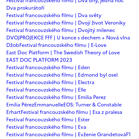
Festival francouzského filmu | Dva dny, jedna noc
Dva prokurátoři
Festival francouzského filmu | Dva světy
Festival francouzského filmu | Dvojí život Veroniky
Festival francouzského filmu | Dvojitý milenec
DVOJPROJEKCE FFF | U konce s dechem + Nová vlna
Džob
Festival francouzského filmu | E-Love
East Doc Platform | The Swedish Theory of Love
EAST DOC PLATFORM 2023
Festival francouzského filmu | Eden
Festival francouzského filmu | Edmond byl osel
Festival francouzského filmu | Electra
Festival francouzského filmu | Elle
Festival francouzského filmu | Emilia Perez
Emilia Pérez
Emmanuelle
EOS: Turner & Constable
Erhart
Festival francouzského filmu | Esa z pralesa
Festival francouzského filmu | Ester
Festival francouzského filmu | Eva
Festival francouzského filmu | Evženie Grandetová
F1