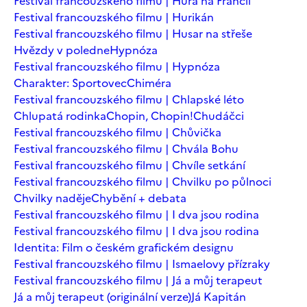
Festival francouzského filmu | Hurá na Francii
Festival francouzského filmu | Hurikán
Festival francouzského filmu | Husar na střeše
Hvězdy v poledne
Hypnóza
Festival francouzského filmu | Hypnóza
Charakter: Sportovec
Chiméra
Festival francouzského filmu | Chlapské léto
Chlupatá rodinka
Chopin, Chopin!
Chudáčci
Festival francouzského filmu | Chůvička
Festival francouzského filmu | Chvála Bohu
Festival francouzského filmu | Chvíle setkání
Festival francouzského filmu | Chvilku po půlnoci
Chvilky naděje
Chybění + debata
Festival francouzského filmu | I dva jsou rodina
Festival francouzského filmu | I dva jsou rodina
Identita: Film o českém grafickém designu
Festival francouzského filmu | Ismaelovy přízraky
Festival francouzského filmu | Já a můj terapeut
Já a můj terapeut (originální verze)
Já Kapitán