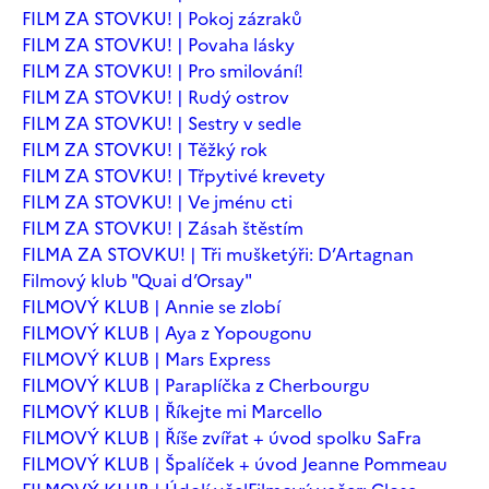
FILM ZA STOVKU! | Pokoj zázraků
FILM ZA STOVKU! | Povaha lásky
FILM ZA STOVKU! | Pro smilování!
FILM ZA STOVKU! | Rudý ostrov
FILM ZA STOVKU! | Sestry v sedle
FILM ZA STOVKU! | Těžký rok
FILM ZA STOVKU! | Třpytivé krevety
FILM ZA STOVKU! | Ve jménu cti
FILM ZA STOVKU! | Zásah štěstím
FILMA ZA STOVKU! | Tři mušketýři: D’Artagnan
Filmový klub "Quai d’Orsay"
FILMOVÝ KLUB | Annie se zlobí
FILMOVÝ KLUB | Aya z Yopougonu
FILMOVÝ KLUB | Mars Express
FILMOVÝ KLUB | Paraplíčka z Cherbourgu
FILMOVÝ KLUB | Říkejte mi Marcello
FILMOVÝ KLUB | Říše zvířat + úvod spolku SaFra
FILMOVÝ KLUB | Špalíček + úvod Jeanne Pommeau