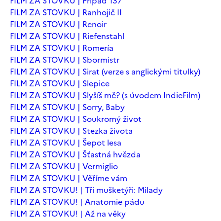
FILM ZA STOVKU | Případ 137
FILM ZA STOVKU | Ranhojič II
FILM ZA STOVKU | Renoir
FILM ZA STOVKU | Riefenstahl
FILM ZA STOVKU | Romería
FILM ZA STOVKU | Sbormistr
FILM ZA STOVKU | Sirat (verze s anglickými titulky)
FILM ZA STOVKU | Slepice
FILM ZA STOVKU | Slyšíš mě? (s úvodem IndieFilm)
FILM ZA STOVKU | Sorry, Baby
FILM ZA STOVKU | Soukromý život
FILM ZA STOVKU | Stezka života
FILM ZA STOVKU | Šepot lesa
FILM ZA STOVKU | Šťastná hvězda
FILM ZA STOVKU | Vermiglio
FILM ZA STOVKU | Věříme vám
FILM ZA STOVKU! | Tři mušketýři: Milady
FILM ZA STOVKU! | Anatomie pádu
FILM ZA STOVKU! | Až na věky