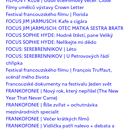
FILMOVÝ KLUB | Údolí včel
Filmový večer: Close
Filmy umělců výstavy Crown Letter
Festival francouzského filmu | Florida
FOCUS JIM JARMUSCH: Kafe a cigára
FOCUS JIM JARMUSCH: OTEC MATKA SESTRA BRATR
FOCUS SOPHIE HYDE: Hodně štěstí, pane Veliký
FOCUS SOPHIE HYDE: Neříkejte mi dědo
FOCUS: SEREBRENNIKOV | Léto
FOCUS: SEREBRENNIKOV | U Petrovových řádí
chřipka
Festival francouzského filmu | François Truffaut,
scénář mého života
Francouzské dokumenty na festivalu Jeden svět
FRANKOFONIE | Nový rok, který nepřišel (The New
Year That Never Came)
FRANKOFONIE | Říše zvířat + ochutnávka
mezinárodních specialit
FRANKOFONIE | Večer krátkých filmů
FRANKOFONIE | Vidlička patří nalevo + debata a