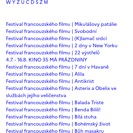
W
Y
Z
Ú
Č
Ď
Š
Ž
М
Festival francouzského filmu | Mikulášovy patálie
Festival francouzského filmu | Svobodní
Festival francouzského filmu | (K)lamač srdcí
Festival francouzského filmu | 2 dny v New Yorku
Festival francouzského filmu | 22 výstřelů
4.7. - 16.8. KINO 35 MÁ PRÁZDNINY
Festival francouzského filmu | 7 dní v Havaně
Festival francouzského filmu | Alila
Festival francouzského filmu | Antikrist
Festival francouzského filmu | Asterix a Obelix ve
službách jejího veličenstva
Festival francouzského filmu | Balada Triste
Festival francouzského filmu | Benda Bilili!
Festival francouzského filmu | Bílá stuha
Festival francouzského filmu | Bohémský život
Festival francouzského filmu | Bůh masakru