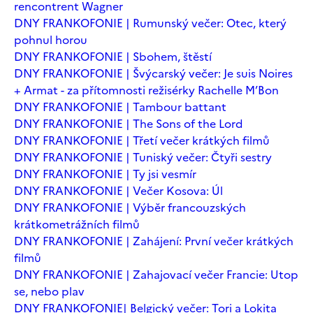
rencontrent Wagner
DNY FRANKOFONIE | Rumunský večer: Otec, který
pohnul horou
DNY FRANKOFONIE | Sbohem, štěstí
DNY FRANKOFONIE | Švýcarský večer: Je suis Noires
+ Armat - za přítomnosti režisérky Rachelle M’Bon
DNY FRANKOFONIE | Tambour battant
DNY FRANKOFONIE | The Sons of the Lord
DNY FRANKOFONIE | Třetí večer krátkých filmů
DNY FRANKOFONIE | Tuniský večer: Čtyři sestry
DNY FRANKOFONIE | Ty jsi vesmír
DNY FRANKOFONIE | Večer Kosova: Úl
DNY FRANKOFONIE | Výběr francouzských
krátkometrážních filmů
DNY FRANKOFONIE | Zahájení: První večer krátkých
filmů
DNY FRANKOFONIE | Zahajovací večer Francie: Utop
se, nebo plav
DNY FRANKOFONIE| Belgický večer: Tori a Lokita