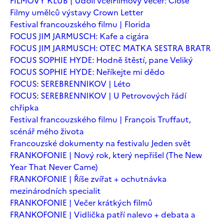
FILMOVÝ KLUB | Údolí včel
Filmový večer: Close
Filmy umělců výstavy Crown Letter
Festival francouzského filmu | Florida
FOCUS JIM JARMUSCH: Kafe a cigára
FOCUS JIM JARMUSCH: OTEC MATKA SESTRA BRATR
FOCUS SOPHIE HYDE: Hodně štěstí, pane Veliký
FOCUS SOPHIE HYDE: Neříkejte mi dědo
FOCUS: SEREBRENNIKOV | Léto
FOCUS: SEREBRENNIKOV | U Petrovových řádí
chřipka
Festival francouzského filmu | François Truffaut,
scénář mého života
Francouzské dokumenty na festivalu Jeden svět
FRANKOFONIE | Nový rok, který nepřišel (The New
Year That Never Came)
FRANKOFONIE | Říše zvířat + ochutnávka
mezinárodních specialit
FRANKOFONIE | Večer krátkých filmů
FRANKOFONIE | Vidlička patří nalevo + debata a