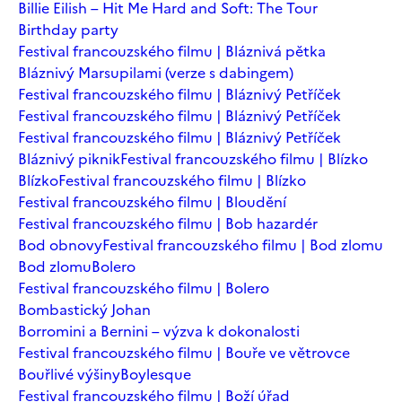
Billie Eilish – Hit Me Hard and Soft: The Tour
Birthday party
Festival francouzského filmu | Bláznivá pětka
Bláznivý Marsupilami (verze s dabingem)
Festival francouzského filmu | Bláznivý Petříček
Festival francouzského filmu | Bláznivý Petříček
Festival francouzského filmu | Bláznivý Petříček
Bláznivý piknik
Festival francouzského filmu | Blízko
Blízko
Festival francouzského filmu | Blízko
Festival francouzského filmu | Bloudění
Festival francouzského filmu | Bob hazardér
Bod obnovy
Festival francouzského filmu | Bod zlomu
Bod zlomu
Bolero
Festival francouzského filmu | Bolero
Bombastický Johan
Borromini a Bernini – výzva k dokonalosti
Festival francouzského filmu | Bouře ve větrovce
Bouřlivé výšiny
Boylesque
Festival francouzského filmu | Boží úřad