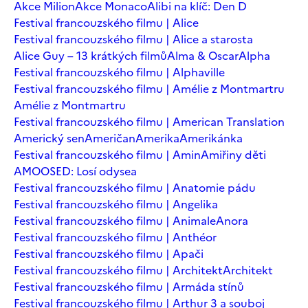
Akce Milion
Akce Monaco
Alibi na klíč: Den D
Festival francouzského filmu | Alice
Festival francouzského filmu | Alice a starosta
Alice Guy – 13 krátkých filmů
Alma & Oscar
Alpha
Festival francouzského filmu | Alphaville
Festival francouzského filmu | Amélie z Montmartru
Amélie z Montmartru
Festival francouzského filmu | American Translation
Americký sen
Američan
Amerika
Amerikánka
Festival francouzského filmu | Amin
Amiřiny děti
AMOOSED: Losí odysea
Festival francouzského filmu | Anatomie pádu
Festival francouzského filmu | Angelika
Festival francouzského filmu | Animale
Anora
Festival francouzského filmu | Anthéor
Festival francouzského filmu | Apači
Festival francouzského filmu | Architekt
Architekt
Festival francouzského filmu | Armáda stínů
Festival francouzského filmu | Arthur 3 a souboj