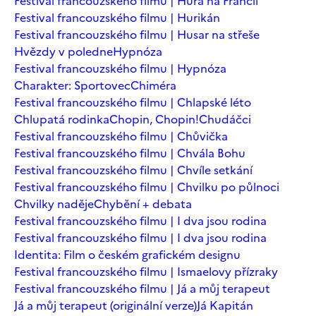
Festival francouzského filmu | Hurá na Francii
Festival francouzského filmu | Hurikán
Festival francouzského filmu | Husar na střeše
Hvězdy v poledne
Hypnóza
Festival francouzského filmu | Hypnóza
Charakter: Sportovec
Chiméra
Festival francouzského filmu | Chlapské léto
Chlupatá rodinka
Chopin, Chopin!
Chudáčci
Festival francouzského filmu | Chůvička
Festival francouzského filmu | Chvála Bohu
Festival francouzského filmu | Chvíle setkání
Festival francouzského filmu | Chvilku po půlnoci
Chvilky naděje
Chybění + debata
Festival francouzského filmu | I dva jsou rodina
Festival francouzského filmu | I dva jsou rodina
Identita: Film o českém grafickém designu
Festival francouzského filmu | Ismaelovy přízraky
Festival francouzského filmu | Já a můj terapeut
Já a můj terapeut (originální verze)
Já Kapitán