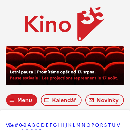
Menu
Kalendář
Novinky
Vše
#
0-9
A
B
C
D
E
F
G
H
I
J
K
L
M
N
O
P
Q
R
S
T
U
V