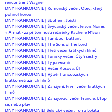
rencontrent Wagner
DNY FRANKOFONIE | Rumunský večer: Otec, který
pohnul horou
DNY FRANKOFONIE | Sbohem, štěstí
DNY FRANKOFONIE | Švýcarský večer: Je suis Noires
+ Armat - za přítomnosti režisérky Rachelle M’Bon
DNY FRANKOFONIE | Tambour battant
DNY FRANKOFONIE | The Sons of the Lord
DNY FRANKOFONIE | Třetí večer krátkých filmů
DNY FRANKOFONIE | Tuniský večer: Čtyři sestry
DNY FRANKOFONIE | Ty jsi vesmír
DNY FRANKOFONIE | Večer Kosova: Úl
DNY FRANKOFONIE | Výběr francouzských
krátkometrážních filmů
DNY FRANKOFONIE | Zahájení: První večer krátkých
filmů
DNY FRANKOFONIE | Zahajovací večer Francie: Utop
se, nebo plav
DNY FRANKOFONIE| Belgický večer: Tori a Lokita