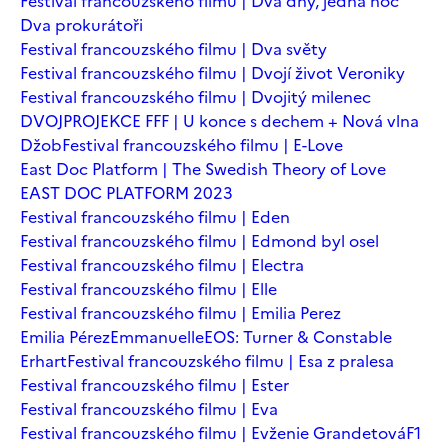
Festival francouzského filmu | Dva dny, jedna noc
Dva prokurátoři
Festival francouzského filmu | Dva světy
Festival francouzského filmu | Dvojí život Veroniky
Festival francouzského filmu | Dvojitý milenec
DVOJPROJEKCE FFF | U konce s dechem + Nová vlna
Džob
Festival francouzského filmu | E-Love
East Doc Platform | The Swedish Theory of Love
EAST DOC PLATFORM 2023
Festival francouzského filmu | Eden
Festival francouzského filmu | Edmond byl osel
Festival francouzského filmu | Electra
Festival francouzského filmu | Elle
Festival francouzského filmu | Emilia Perez
Emilia Pérez
Emmanuelle
EOS: Turner & Constable
Erhart
Festival francouzského filmu | Esa z pralesa
Festival francouzského filmu | Ester
Festival francouzského filmu | Eva
Festival francouzského filmu | Evženie Grandetová
F1