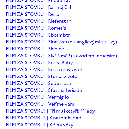
FILM ZA STOVKU | Případ 137
FILM ZA STOVKU | Ranhojič II
FILM ZA STOVKU | Renoir
FILM ZA STOVKU | Riefenstahl
FILM ZA STOVKU | Romería
FILM ZA STOVKU | Sbormistr
FILM ZA STOVKU | Sirat (verze s anglickými titulky)
FILM ZA STOVKU | Slepice
FILM ZA STOVKU | Slyšíš mě? (s úvodem IndieFilm)
FILM ZA STOVKU | Sorry, Baby
FILM ZA STOVKU | Soukromý život
FILM ZA STOVKU | Stezka života
FILM ZA STOVKU | Šepot lesa
FILM ZA STOVKU | Šťastná hvězda
FILM ZA STOVKU | Vermiglio
FILM ZA STOVKU | Věříme vám
FILM ZA STOVKU! | Tři mušketýři: Milady
FILM ZA STOVKU! | Anatomie pádu
FILM ZA STOVKU! | Až na věky