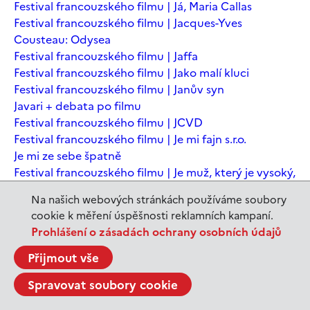
Festival francouzského filmu | Já, Maria Callas
Festival francouzského filmu | Jacques-Yves
Cousteau: Odysea
Festival francouzského filmu | Jaffa
Festival francouzského filmu | Jako malí kluci
Festival francouzského filmu | Janův syn
Javari + debata po filmu
Festival francouzského filmu | JCVD
Festival francouzského filmu | Je mi fajn s.r.o.
Je mi ze sebe špatně
Festival francouzského filmu | Je muž, který je vysoký,
šťastný? Animovaná konverzace s Noamem
Na našich webových stránkách používáme soubory
Chomským
cookie k měření úspěšnosti reklamních kampaní.
Festival francouzského filmu | Je to jen konec světa
Prohlášení o zásadách ochrany osobních údajů
Festival francouzského filmu | Je to jen konec světa
Festival francouzského filmu | Jeanne du Barry -
Přijmout vše
Králova milenka
Spravovat soubory cookie
Jeanne du Barry – Králova milenka
JEDEN SVĚT | Alláh není povinen