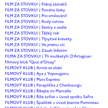
FILM ZA STOVKU! | Pokoj zázraků
FILM ZA STOVKU! | Povaha lásky
FILM ZA STOVKU! | Pro smilování!
FILM ZA STOVKU! | Rudý ostrov
FILM ZA STOVKU! | Sestry v sedle
FILM ZA STOVKU! | Těžký rok
FILM ZA STOVKU! | Třpytivé krevety
FILM ZA STOVKU! | Ve jménu cti
FILM ZA STOVKU! | Zásah štěstím
FILMA ZA STOVKU! | Tři mušketýři: D’Artagnan
Filmový klub "Quai d’Orsay"
FILMOVÝ KLUB | Annie se zlobí
FILMOVÝ KLUB | Aya z Yopougonu
FILMOVÝ KLUB | Mars Express
FILMOVÝ KLUB | Paraplíčka z Cherbourgu
FILMOVÝ KLUB | Říkejte mi Marcello
FILMOVÝ KLUB | Říše zvířat + úvod spolku SaFra
FILMOVÝ KLUB | Špalíček + úvod Jeanne Pommeau