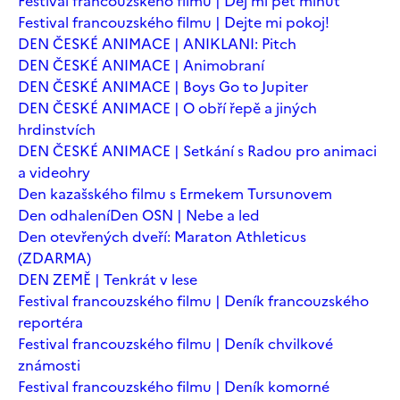
Festival francouzského filmu | Dej mi pět minut
Festival francouzského filmu | Dejte mi pokoj!
DEN ČESKÉ ANIMACE | ANIKLANI: Pitch
DEN ČESKÉ ANIMACE | Animobraní
DEN ČESKÉ ANIMACE | Boys Go to Jupiter
DEN ČESKÉ ANIMACE | O obří řepě a jiných
hrdinstvích
DEN ČESKÉ ANIMACE | Setkání s Radou pro animaci
a videohry
Den kazašského filmu s Ermekem Tursunovem
Den odhalení
Den OSN | Nebe a led
Den otevřených dveří: Maraton Athleticus
(ZDARMA)
DEN ZEMĚ | Tenkrát v lese
Festival francouzského filmu | Deník francouzského
reportéra
Festival francouzského filmu | Deník chvilkové
známosti
Festival francouzského filmu | Deník komorné