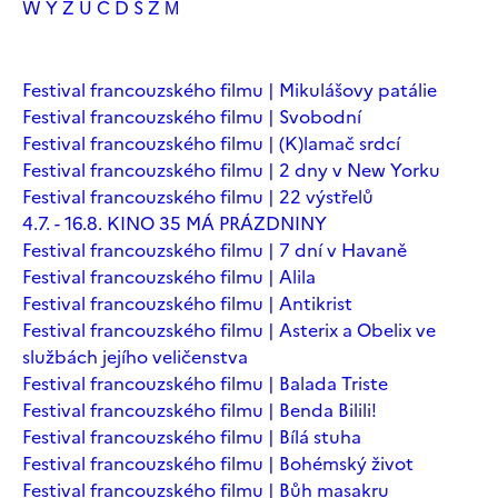
W
Y
Z
Ú
Č
Ď
Š
Ž
М
Festival francouzského filmu | Mikulášovy patálie
Festival francouzského filmu | Svobodní
Festival francouzského filmu | (K)lamač srdcí
Festival francouzského filmu | 2 dny v New Yorku
Festival francouzského filmu | 22 výstřelů
4.7. - 16.8. KINO 35 MÁ PRÁZDNINY
Festival francouzského filmu | 7 dní v Havaně
Festival francouzského filmu | Alila
Festival francouzského filmu | Antikrist
Festival francouzského filmu | Asterix a Obelix ve
službách jejího veličenstva
Festival francouzského filmu | Balada Triste
Festival francouzského filmu | Benda Bilili!
Festival francouzského filmu | Bílá stuha
Festival francouzského filmu | Bohémský život
Festival francouzského filmu | Bůh masakru