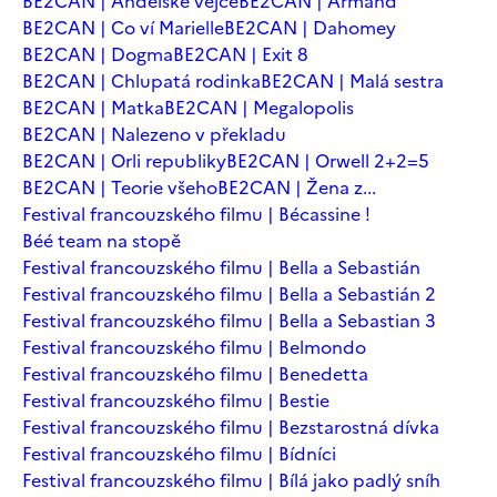
BE2CAN | Andělské vejce
BE2CAN | Armand
BE2CAN | Co ví Marielle
BE2CAN | Dahomey
BE2CAN | Dogma
BE2CAN | Exit 8
BE2CAN | Chlupatá rodinka
BE2CAN | Malá sestra
BE2CAN | Matka
BE2CAN | Megalopolis
BE2CAN | Nalezeno v překladu
BE2CAN | Orli republiky
BE2CAN | Orwell 2+2=5
BE2CAN | Teorie všeho
BE2CAN | Žena z...
Festival francouzského filmu | Bécassine !
Béé team na stopě
Festival francouzského filmu | Bella a Sebastián
Festival francouzského filmu | Bella a Sebastián 2
Festival francouzského filmu | Bella a Sebastian 3
Festival francouzského filmu | Belmondo
Festival francouzského filmu | Benedetta
Festival francouzského filmu | Bestie
Festival francouzského filmu | Bezstarostná dívka
Festival francouzského filmu | Bídníci
Festival francouzského filmu | Bílá jako padlý sníh