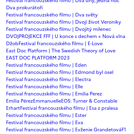
Festival francouzského filmu | Dva dny, jedna noc
Dva prokurátoři
Festival francouzského filmu | Dva světy
Festival francouzského filmu | Dvojí život Veroniky
Festival francouzského filmu | Dvojitý milenec
DVOJPROJEKCE FFF | U konce s dechem + Nová vlna
Džob
Festival francouzského filmu | E-Love
East Doc Platform | The Swedish Theory of Love
EAST DOC PLATFORM 2023
Festival francouzského filmu | Eden
Festival francouzského filmu | Edmond byl osel
Festival francouzského filmu | Electra
Festival francouzského filmu | Elle
Festival francouzského filmu | Emilia Perez
Emilia Pérez
Emmanuelle
EOS: Turner & Constable
Erhart
Festival francouzského filmu | Esa z pralesa
Festival francouzského filmu | Ester
Festival francouzského filmu | Eva
Festival francouzského filmu | Evženie Grandetová
F1