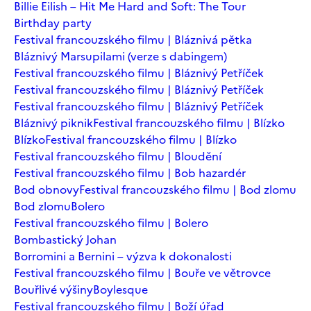
Billie Eilish – Hit Me Hard and Soft: The Tour
Birthday party
Festival francouzského filmu | Bláznivá pětka
Bláznivý Marsupilami (verze s dabingem)
Festival francouzského filmu | Bláznivý Petříček
Festival francouzského filmu | Bláznivý Petříček
Festival francouzského filmu | Bláznivý Petříček
Bláznivý piknik
Festival francouzského filmu | Blízko
Blízko
Festival francouzského filmu | Blízko
Festival francouzského filmu | Bloudění
Festival francouzského filmu | Bob hazardér
Bod obnovy
Festival francouzského filmu | Bod zlomu
Bod zlomu
Bolero
Festival francouzského filmu | Bolero
Bombastický Johan
Borromini a Bernini – výzva k dokonalosti
Festival francouzského filmu | Bouře ve větrovce
Bouřlivé výšiny
Boylesque
Festival francouzského filmu | Boží úřad