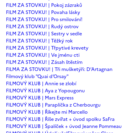
FILM ZA STOVKU! | Pokoj zázraků
FILM ZA STOVKU! | Povaha lásky
FILM ZA STOVKU! | Pro smilování!
FILM ZA STOVKU! | Rudý ostrov
FILM ZA STOVKU! | Sestry v sedle
FILM ZA STOVKU! | Těžký rok
FILM ZA STOVKU! | Třpytivé krevety
FILM ZA STOVKU! | Ve jménu cti
FILM ZA STOVKU! | Zásah štěstím
FILMA ZA STOVKU! | Tři mušketýři: D’Artagnan
Filmový klub "Quai d’Orsay"
FILMOVÝ KLUB | Annie se zlobí
FILMOVÝ KLUB | Aya z Yopougonu
FILMOVÝ KLUB | Mars Express
FILMOVÝ KLUB | Paraplíčka z Cherbourgu
FILMOVÝ KLUB | Říkejte mi Marcello
FILMOVÝ KLUB | Říše zvířat + úvod spolku SaFra
FILMOVÝ KLUB | Špalíček + úvod Jeanne Pommeau