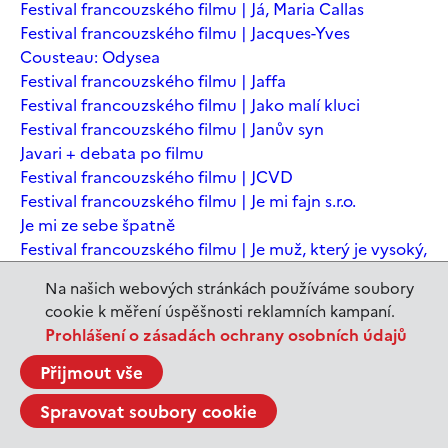
Festival francouzského filmu | Já, Maria Callas
Festival francouzského filmu | Jacques-Yves
Cousteau: Odysea
Festival francouzského filmu | Jaffa
Festival francouzského filmu | Jako malí kluci
Festival francouzského filmu | Janův syn
Javari + debata po filmu
Festival francouzského filmu | JCVD
Festival francouzského filmu | Je mi fajn s.r.o.
Je mi ze sebe špatně
Festival francouzského filmu | Je muž, který je vysoký,
šťastný? Animovaná konverzace s Noamem
Na našich webových stránkách používáme soubory
Chomským
cookie k měření úspěšnosti reklamních kampaní.
Festival francouzského filmu | Je to jen konec světa
Prohlášení o zásadách ochrany osobních údajů
Festival francouzského filmu | Je to jen konec světa
Festival francouzského filmu | Jeanne du Barry -
Přijmout vše
Králova milenka
Spravovat soubory cookie
Jeanne du Barry – Králova milenka
JEDEN SVĚT | Alláh není povinen