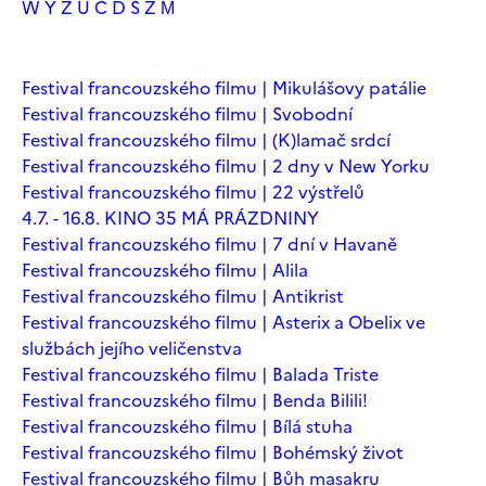
W
Y
Z
Ú
Č
Ď
Š
Ž
М
Festival francouzského filmu | Mikulášovy patálie
Festival francouzského filmu | Svobodní
Festival francouzského filmu | (K)lamač srdcí
Festival francouzského filmu | 2 dny v New Yorku
Festival francouzského filmu | 22 výstřelů
4.7. - 16.8. KINO 35 MÁ PRÁZDNINY
Festival francouzského filmu | 7 dní v Havaně
Festival francouzského filmu | Alila
Festival francouzského filmu | Antikrist
Festival francouzského filmu | Asterix a Obelix ve
službách jejího veličenstva
Festival francouzského filmu | Balada Triste
Festival francouzského filmu | Benda Bilili!
Festival francouzského filmu | Bílá stuha
Festival francouzského filmu | Bohémský život
Festival francouzského filmu | Bůh masakru