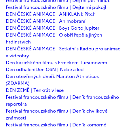
Festival francouzského filmu | Dej mi pět minut
Festival francouzského filmu | Dejte mi pokoj!
DEN ČESKÉ ANIMACE | ANIKLANI: Pitch
DEN ČESKÉ ANIMACE | Animobraní
DEN ČESKÉ ANIMACE | Boys Go to Jupiter
DEN ČESKÉ ANIMACE | O obří řepě a jiných
hrdinstvích
DEN ČESKÉ ANIMACE | Setkání s Radou pro animaci
a videohry
Den kazašského filmu s Ermekem Tursunovem
Den odhalení
Den OSN | Nebe a led
Den otevřených dveří: Maraton Athleticus
(ZDARMA)
DEN ZEMĚ | Tenkrát v lese
Festival francouzského filmu | Deník francouzského
reportéra
Festival francouzského filmu | Deník chvilkové
známosti
Festival francouzského filmu | Deník komorné