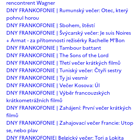
rencontrent Wagner
DNY FRANKOFONIE | Rumunský večer: Otec, který
pohnul horou
DNY FRANKOFONIE | Sbohem, štěstí
DNY FRANKOFONIE | Švýcarský večer: Je suis Noires
+ Armat - za přítomnosti režisérky Rachelle M’Bon
DNY FRANKOFONIE | Tambour battant
DNY FRANKOFONIE | The Sons of the Lord
DNY FRANKOFONIE | Třetí večer krátkých filmů
DNY FRANKOFONIE | Tuniský večer: Čtyři sestry
DNY FRANKOFONIE | Ty jsi vesmír
DNY FRANKOFONIE | Večer Kosova: Úl
DNY FRANKOFONIE | Výběr francouzských
krátkometrážních filmů
DNY FRANKOFONIE | Zahájení: První večer krátkých
filmů
DNY FRANKOFONIE | Zahajovací večer Francie: Utop
se, nebo plav
DNY FRANKOFONIE| Belgický večer: Tori a Lokita