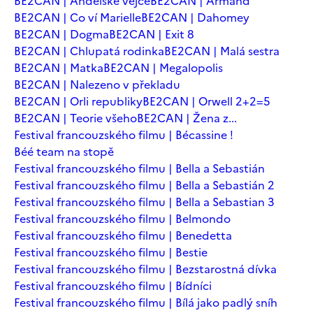
BE2CAN | Andělské vejce
BE2CAN | Armand
BE2CAN | Co ví Marielle
BE2CAN | Dahomey
BE2CAN | Dogma
BE2CAN | Exit 8
BE2CAN | Chlupatá rodinka
BE2CAN | Malá sestra
BE2CAN | Matka
BE2CAN | Megalopolis
BE2CAN | Nalezeno v překladu
BE2CAN | Orli republiky
BE2CAN | Orwell 2+2=5
BE2CAN | Teorie všeho
BE2CAN | Žena z...
Festival francouzského filmu | Bécassine !
Béé team na stopě
Festival francouzského filmu | Bella a Sebastián
Festival francouzského filmu | Bella a Sebastián 2
Festival francouzského filmu | Bella a Sebastian 3
Festival francouzského filmu | Belmondo
Festival francouzského filmu | Benedetta
Festival francouzského filmu | Bestie
Festival francouzského filmu | Bezstarostná dívka
Festival francouzského filmu | Bídníci
Festival francouzského filmu | Bílá jako padlý sníh