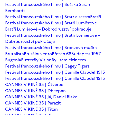
Festival francouzského filmu | Božská Sarah
Bernhardt
Festival francouzského filmu | Bratr a sestra
Bratři
Festival francouzského filmu | Bratři Lumièrové
Bratři Lumièrové – Dobrodružství pokračuje
Festival francouzského filmu | Bratři Lumièrové –
Dobrodružství pokračuje
Festival francouzského filmu | Bronzová muška
Brutalista
Brutální vedro
Březen 68
Budapest 1957
Bugonia
Butterfly Vision
Byl jsem cizincem
Festival francouzského filmu | Cagey Tigers
Festival francouzského filmu | Camille Claudel 1915
Festival francouzského filmu | Camille Claudel 1915
CANNES V KINĚ 35 | Čtverec
CANNES V KINĚ 35 | Dheepan
CANNES V KINĚ 35 | Já, Daniel Blake
CANNES V KINĚ 35 | Parazit
CANNES V KINĚ 35 | Titan