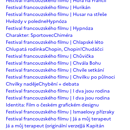
Festival francouzského filmu | Hurá na Francii
Festival francouzského filmu | Hurikán
Festival francouzského filmu | Husar na střeše
Hvězdy v poledne
Hypnóza
Festival francouzského filmu | Hypnóza
Charakter: Sportovec
Chiméra
Festival francouzského filmu | Chlapské léto
Chlupatá rodinka
Chopin, Chopin!
Chudáčci
Festival francouzského filmu | Chůvička
Festival francouzského filmu | Chvála Bohu
Festival francouzského filmu | Chvíle setkání
Festival francouzského filmu | Chvilku po půlnoci
Chvilky naděje
Chybění + debata
Festival francouzského filmu | I dva jsou rodina
Festival francouzského filmu | I dva jsou rodina
Identita: Film o českém grafickém designu
Festival francouzského filmu | Ismaelovy přízraky
Festival francouzského filmu | Já a můj terapeut
Já a můj terapeut (originální verze)
Já Kapitán