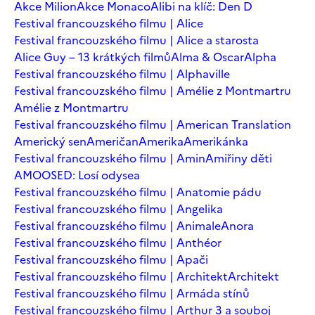
Akce Milion
Akce Monaco
Alibi na klíč: Den D
Festival francouzského filmu | Alice
Festival francouzského filmu | Alice a starosta
Alice Guy – 13 krátkých filmů
Alma & Oscar
Alpha
Festival francouzského filmu | Alphaville
Festival francouzského filmu | Amélie z Montmartru
Amélie z Montmartru
Festival francouzského filmu | American Translation
Americký sen
Američan
Amerika
Amerikánka
Festival francouzského filmu | Amin
Amiřiny děti
AMOOSED: Losí odysea
Festival francouzského filmu | Anatomie pádu
Festival francouzského filmu | Angelika
Festival francouzského filmu | Animale
Anora
Festival francouzského filmu | Anthéor
Festival francouzského filmu | Apači
Festival francouzského filmu | Architekt
Architekt
Festival francouzského filmu | Armáda stínů
Festival francouzského filmu | Arthur 3 a souboj