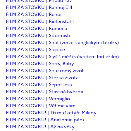
FILM ZA STOVKU | Případ 137
FILM ZA STOVKU | Ranhojič II
FILM ZA STOVKU | Renoir
FILM ZA STOVKU | Riefenstahl
FILM ZA STOVKU | Romería
FILM ZA STOVKU | Sbormistr
FILM ZA STOVKU | Sirat (verze s anglickými titulky)
FILM ZA STOVKU | Slepice
FILM ZA STOVKU | Slyšíš mě? (s úvodem IndieFilm)
FILM ZA STOVKU | Sorry, Baby
FILM ZA STOVKU | Soukromý život
FILM ZA STOVKU | Stezka života
FILM ZA STOVKU | Šepot lesa
FILM ZA STOVKU | Šťastná hvězda
FILM ZA STOVKU | Vermiglio
FILM ZA STOVKU | Věříme vám
FILM ZA STOVKU! | Tři mušketýři: Milady
FILM ZA STOVKU! | Anatomie pádu
FILM ZA STOVKU! | Až na věky