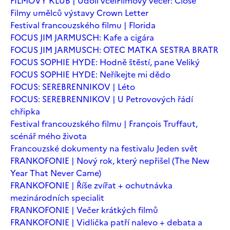
FILMOVÝ KLUB | Údolí včel
Filmový večer: Close
Filmy umělců výstavy Crown Letter
Festival francouzského filmu | Florida
FOCUS JIM JARMUSCH: Kafe a cigára
FOCUS JIM JARMUSCH: OTEC MATKA SESTRA BRATR
FOCUS SOPHIE HYDE: Hodně štěstí, pane Veliký
FOCUS SOPHIE HYDE: Neříkejte mi dědo
FOCUS: SEREBRENNIKOV | Léto
FOCUS: SEREBRENNIKOV | U Petrovových řádí
chřipka
Festival francouzského filmu | François Truffaut,
scénář mého života
Francouzské dokumenty na festivalu Jeden svět
FRANKOFONIE | Nový rok, který nepřišel (The New
Year That Never Came)
FRANKOFONIE | Říše zvířat + ochutnávka
mezinárodních specialit
FRANKOFONIE | Večer krátkých filmů
FRANKOFONIE | Vidlička patří nalevo + debata a