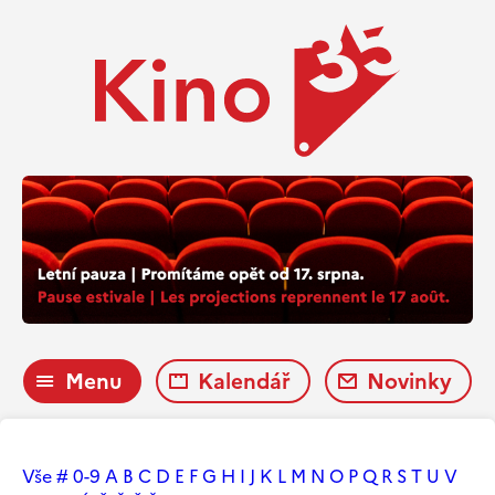
Menu
Kalendář
Novinky
Vše
#
0-9
A
B
C
D
E
F
G
H
I
J
K
L
M
N
O
P
Q
R
S
T
U
V