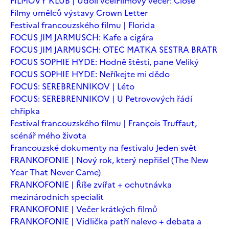
FILMOVÝ KLUB | Údolí včel
Filmový večer: Close
Filmy umělců výstavy Crown Letter
Festival francouzského filmu | Florida
FOCUS JIM JARMUSCH: Kafe a cigára
FOCUS JIM JARMUSCH: OTEC MATKA SESTRA BRATR
FOCUS SOPHIE HYDE: Hodně štěstí, pane Veliký
FOCUS SOPHIE HYDE: Neříkejte mi dědo
FOCUS: SEREBRENNIKOV | Léto
FOCUS: SEREBRENNIKOV | U Petrovových řádí
chřipka
Festival francouzského filmu | François Truffaut,
scénář mého života
Francouzské dokumenty na festivalu Jeden svět
FRANKOFONIE | Nový rok, který nepřišel (The New
Year That Never Came)
FRANKOFONIE | Říše zvířat + ochutnávka
mezinárodních specialit
FRANKOFONIE | Večer krátkých filmů
FRANKOFONIE | Vidlička patří nalevo + debata a