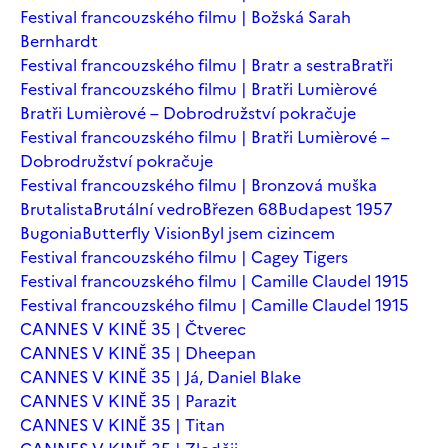
Festival francouzského filmu | Božská Sarah
Bernhardt
Festival francouzského filmu | Bratr a sestra
Bratři
Festival francouzského filmu | Bratři Lumièrové
Bratři Lumièrové – Dobrodružství pokračuje
Festival francouzského filmu | Bratři Lumièrové –
Dobrodružství pokračuje
Festival francouzského filmu | Bronzová muška
Brutalista
Brutální vedro
Březen 68
Budapest 1957
Bugonia
Butterfly Vision
Byl jsem cizincem
Festival francouzského filmu | Cagey Tigers
Festival francouzského filmu | Camille Claudel 1915
Festival francouzského filmu | Camille Claudel 1915
CANNES V KINĚ 35 | Čtverec
CANNES V KINĚ 35 | Dheepan
CANNES V KINĚ 35 | Já, Daniel Blake
CANNES V KINĚ 35 | Parazit
CANNES V KINĚ 35 | Titan