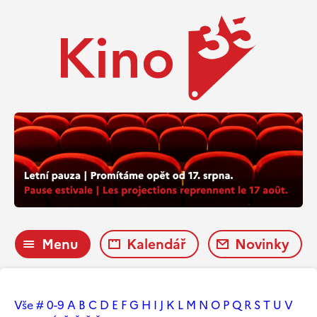
Menu
Kalendář
Novinky
Vše
#
0-9
A
B
C
D
E
F
G
H
I
J
K
L
M
N
O
P
Q
R
S
T
U
V