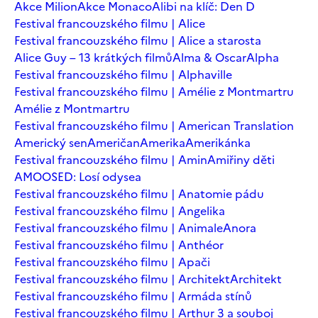
Akce Milion
Akce Monaco
Alibi na klíč: Den D
Festival francouzského filmu | Alice
Festival francouzského filmu | Alice a starosta
Alice Guy – 13 krátkých filmů
Alma & Oscar
Alpha
Festival francouzského filmu | Alphaville
Festival francouzského filmu | Amélie z Montmartru
Amélie z Montmartru
Festival francouzského filmu | American Translation
Americký sen
Američan
Amerika
Amerikánka
Festival francouzského filmu | Amin
Amiřiny děti
AMOOSED: Losí odysea
Festival francouzského filmu | Anatomie pádu
Festival francouzského filmu | Angelika
Festival francouzského filmu | Animale
Anora
Festival francouzského filmu | Anthéor
Festival francouzského filmu | Apači
Festival francouzského filmu | Architekt
Architekt
Festival francouzského filmu | Armáda stínů
Festival francouzského filmu | Arthur 3 a souboj