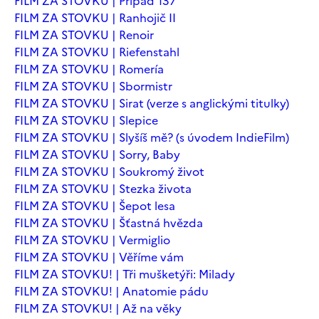
FILM ZA STOVKU | Případ 137
FILM ZA STOVKU | Ranhojič II
FILM ZA STOVKU | Renoir
FILM ZA STOVKU | Riefenstahl
FILM ZA STOVKU | Romería
FILM ZA STOVKU | Sbormistr
FILM ZA STOVKU | Sirat (verze s anglickými titulky)
FILM ZA STOVKU | Slepice
FILM ZA STOVKU | Slyšíš mě? (s úvodem IndieFilm)
FILM ZA STOVKU | Sorry, Baby
FILM ZA STOVKU | Soukromý život
FILM ZA STOVKU | Stezka života
FILM ZA STOVKU | Šepot lesa
FILM ZA STOVKU | Šťastná hvězda
FILM ZA STOVKU | Vermiglio
FILM ZA STOVKU | Věříme vám
FILM ZA STOVKU! | Tři mušketýři: Milady
FILM ZA STOVKU! | Anatomie pádu
FILM ZA STOVKU! | Až na věky