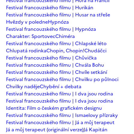
Festival francouzského filmu | Hurá na Francii
Festival francouzského filmu | Hurikán
Festival francouzského filmu | Husar na střeše
Hvězdy v poledne
Hypnóza
Festival francouzského filmu | Hypnóza
Charakter: Sportovec
Chiméra
Festival francouzského filmu | Chlapské léto
Chlupatá rodinka
Chopin, Chopin!
Chudáčci
Festival francouzského filmu | Chůvička
Festival francouzského filmu | Chvála Bohu
Festival francouzského filmu | Chvíle setkání
Festival francouzského filmu | Chvilku po půlnoci
Chvilky naděje
Chybění + debata
Festival francouzského filmu | I dva jsou rodina
Festival francouzského filmu | I dva jsou rodina
Identita: Film o českém grafickém designu
Festival francouzského filmu | Ismaelovy přízraky
Festival francouzského filmu | Já a můj terapeut
Já a můj terapeut (originální verze)
Já Kapitán