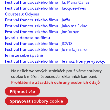
Festival francouzského filmu | Já, Maria Callas
Festival francouzského filmu | Jacques-Yves
Cousteau: Odysea
Festival francouzského filmu | Jaffa
Festival francouzského filmu | Jako malí kluci
Festival francouzského filmu | Janův syn
Javari + debata po filmu
Festival francouzského filmu | JCVD
Festival francouzského filmu | Je mi fajn s.r.o.
Je mi ze sebe špatně
Festival francouzského filmu | Je muž, který je vysoký,
šťastný? Animovaná konverzace s Noamem
Na našich webových stránkách používáme soubory
Chomským
cookie k měření úspěšnosti reklamních kampaní.
Festival francouzského filmu | Je to jen konec světa
Prohlášení o zásadách ochrany osobních údajů
Festival francouzského filmu | Je to jen konec světa
Festival francouzského filmu | Jeanne du Barry -
Přijmout vše
Králova milenka
Spravovat soubory cookie
Jeanne du Barry – Králova milenka
JEDEN SVĚT | Alláh není povinen