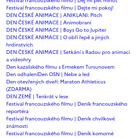
Festival francouzského filmu | Dej mi pět minut
Festival francouzského filmu | Dejte mi pokoj!
DEN ČESKÉ ANIMACE | ANIKLANI: Pitch
DEN ČESKÉ ANIMACE | Animobraní
DEN ČESKÉ ANIMACE | Boys Go to Jupiter
DEN ČESKÉ ANIMACE | O obří řepě a jiných
hrdinstvích
DEN ČESKÉ ANIMACE | Setkání s Radou pro animaci
a videohry
Den kazašského filmu s Ermekem Tursunovem
Den odhalení
Den OSN | Nebe a led
Den otevřených dveří: Maraton Athleticus
(ZDARMA)
DEN ZEMĚ | Tenkrát v lese
Festival francouzského filmu | Deník francouzského
reportéra
Festival francouzského filmu | Deník chvilkové
známosti
Festival francouzského filmu | Deník komorné