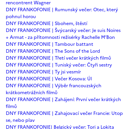
rencontrent Wagner
DNY FRANKOFONIE | Rumunský večer: Otec, který
pohnul horou
DNY FRANKOFONIE | Sbohem, štěstí
DNY FRANKOFONIE | Švýcarský večer: Je suis Noires
+ Armat - za přítomnosti režisérky Rachelle M’Bon
DNY FRANKOFONIE | Tambour battant
DNY FRANKOFONIE | The Sons of the Lord
DNY FRANKOFONIE | Třetí večer krátkých filmů
DNY FRANKOFONIE | Tuniský večer: Čtyři sestry
DNY FRANKOFONIE | Ty jsi vesmír
DNY FRANKOFONIE | Večer Kosova: Úl
DNY FRANKOFONIE | Výběr francouzských
krátkometrážních filmů
DNY FRANKOFONIE | Zahájení: První večer krátkých
filmů
DNY FRANKOFONIE | Zahajovací večer Francie: Utop
se, nebo plav
DNY FRANKOFONIE| Belgický večer: Tori a Lokita