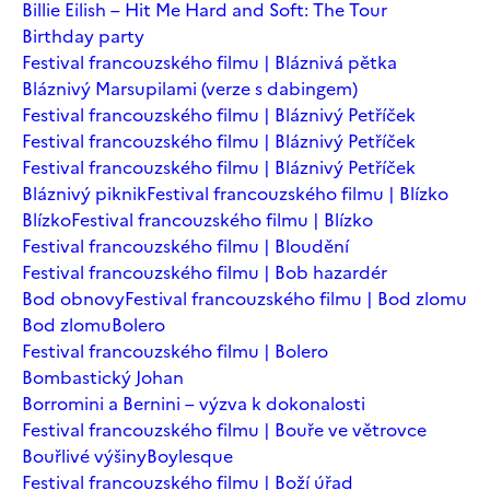
Billie Eilish – Hit Me Hard and Soft: The Tour
Birthday party
Festival francouzského filmu | Bláznivá pětka
Bláznivý Marsupilami (verze s dabingem)
Festival francouzského filmu | Bláznivý Petříček
Festival francouzského filmu | Bláznivý Petříček
Festival francouzského filmu | Bláznivý Petříček
Bláznivý piknik
Festival francouzského filmu | Blízko
Blízko
Festival francouzského filmu | Blízko
Festival francouzského filmu | Bloudění
Festival francouzského filmu | Bob hazardér
Bod obnovy
Festival francouzského filmu | Bod zlomu
Bod zlomu
Bolero
Festival francouzského filmu | Bolero
Bombastický Johan
Borromini a Bernini – výzva k dokonalosti
Festival francouzského filmu | Bouře ve větrovce
Bouřlivé výšiny
Boylesque
Festival francouzského filmu | Boží úřad