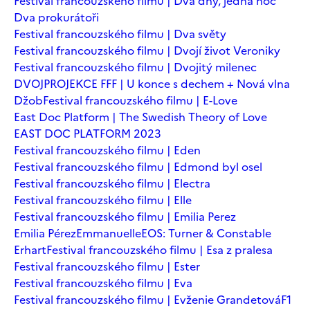
Festival francouzského filmu | Dva dny, jedna noc
Dva prokurátoři
Festival francouzského filmu | Dva světy
Festival francouzského filmu | Dvojí život Veroniky
Festival francouzského filmu | Dvojitý milenec
DVOJPROJEKCE FFF | U konce s dechem + Nová vlna
Džob
Festival francouzského filmu | E-Love
East Doc Platform | The Swedish Theory of Love
EAST DOC PLATFORM 2023
Festival francouzského filmu | Eden
Festival francouzského filmu | Edmond byl osel
Festival francouzského filmu | Electra
Festival francouzského filmu | Elle
Festival francouzského filmu | Emilia Perez
Emilia Pérez
Emmanuelle
EOS: Turner & Constable
Erhart
Festival francouzského filmu | Esa z pralesa
Festival francouzského filmu | Ester
Festival francouzského filmu | Eva
Festival francouzského filmu | Evženie Grandetová
F1