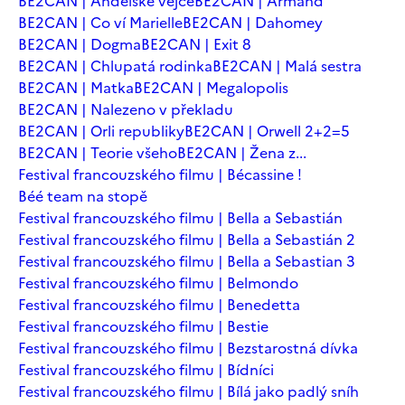
BE2CAN | Andělské vejce
BE2CAN | Armand
BE2CAN | Co ví Marielle
BE2CAN | Dahomey
BE2CAN | Dogma
BE2CAN | Exit 8
BE2CAN | Chlupatá rodinka
BE2CAN | Malá sestra
BE2CAN | Matka
BE2CAN | Megalopolis
BE2CAN | Nalezeno v překladu
BE2CAN | Orli republiky
BE2CAN | Orwell 2+2=5
BE2CAN | Teorie všeho
BE2CAN | Žena z...
Festival francouzského filmu | Bécassine !
Béé team na stopě
Festival francouzského filmu | Bella a Sebastián
Festival francouzského filmu | Bella a Sebastián 2
Festival francouzského filmu | Bella a Sebastian 3
Festival francouzského filmu | Belmondo
Festival francouzského filmu | Benedetta
Festival francouzského filmu | Bestie
Festival francouzského filmu | Bezstarostná dívka
Festival francouzského filmu | Bídníci
Festival francouzského filmu | Bílá jako padlý sníh