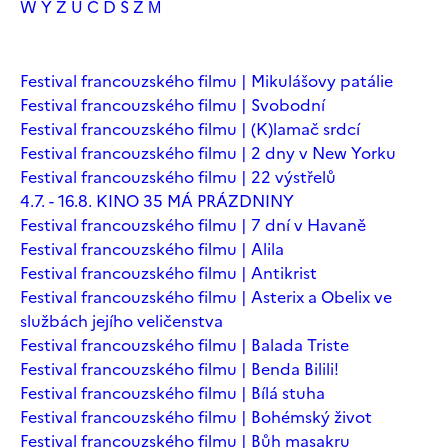
W
Y
Z
Ú
Č
Ď
Š
Ž
М
Festival francouzského filmu | Mikulášovy patálie
Festival francouzského filmu | Svobodní
Festival francouzského filmu | (K)lamač srdcí
Festival francouzského filmu | 2 dny v New Yorku
Festival francouzského filmu | 22 výstřelů
4.7. - 16.8. KINO 35 MÁ PRÁZDNINY
Festival francouzského filmu | 7 dní v Havaně
Festival francouzského filmu | Alila
Festival francouzského filmu | Antikrist
Festival francouzského filmu | Asterix a Obelix ve
službách jejího veličenstva
Festival francouzského filmu | Balada Triste
Festival francouzského filmu | Benda Bilili!
Festival francouzského filmu | Bílá stuha
Festival francouzského filmu | Bohémský život
Festival francouzského filmu | Bůh masakru