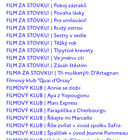
FILM ZA STOVKU! | Pokoj zázraků
FILM ZA STOVKU! | Povaha lásky
FILM ZA STOVKU! | Pro smilování!
FILM ZA STOVKU! | Rudý ostrov
FILM ZA STOVKU! | Sestry v sedle
FILM ZA STOVKU! | Těžký rok
FILM ZA STOVKU! | Třpytivé krevety
FILM ZA STOVKU! | Ve jménu cti
FILM ZA STOVKU! | Zásah štěstím
FILMA ZA STOVKU! | Tři mušketýři: D’Artagnan
Filmový klub "Quai d’Orsay"
FILMOVÝ KLUB | Annie se zlobí
FILMOVÝ KLUB | Aya z Yopougonu
FILMOVÝ KLUB | Mars Express
FILMOVÝ KLUB | Paraplíčka z Cherbourgu
FILMOVÝ KLUB | Říkejte mi Marcello
FILMOVÝ KLUB | Říše zvířat + úvod spolku SaFra
FILMOVÝ KLUB | Špalíček + úvod Jeanne Pommeau