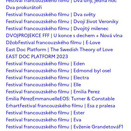
Festival francouzského filmu | Dva dny, jedna noc
Dva prokurátoři
Festival francouzského filmu | Dva světy
Festival francouzského filmu | Dvojí život Veroniky
Festival francouzského filmu | Dvojitý milenec
DVOJPROJEKCE FFF | U konce s dechem + Nová vlna
Džob
Festival francouzského filmu | E-Love
East Doc Platform | The Swedish Theory of Love
EAST DOC PLATFORM 2023
Festival francouzského filmu | Eden
Festival francouzského filmu | Edmond byl osel
Festival francouzského filmu | Electra
Festival francouzského filmu | Elle
Festival francouzského filmu | Emilia Perez
Emilia Pérez
Emmanuelle
EOS: Turner & Constable
Erhart
Festival francouzského filmu | Esa z pralesa
Festival francouzského filmu | Ester
Festival francouzského filmu | Eva
Festival francouzského filmu | Evženie Grandetová
F1