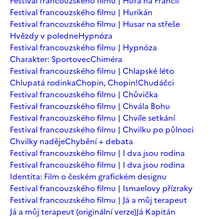
Festival francouzského filmu | Hurá na Francii
Festival francouzského filmu | Hurikán
Festival francouzského filmu | Husar na střeše
Hvězdy v poledne
Hypnóza
Festival francouzského filmu | Hypnóza
Charakter: Sportovec
Chiméra
Festival francouzského filmu | Chlapské léto
Chlupatá rodinka
Chopin, Chopin!
Chudáčci
Festival francouzského filmu | Chůvička
Festival francouzského filmu | Chvála Bohu
Festival francouzského filmu | Chvíle setkání
Festival francouzského filmu | Chvilku po půlnoci
Chvilky naděje
Chybění + debata
Festival francouzského filmu | I dva jsou rodina
Festival francouzského filmu | I dva jsou rodina
Identita: Film o českém grafickém designu
Festival francouzského filmu | Ismaelovy přízraky
Festival francouzského filmu | Já a můj terapeut
Já a můj terapeut (originální verze)
Já Kapitán