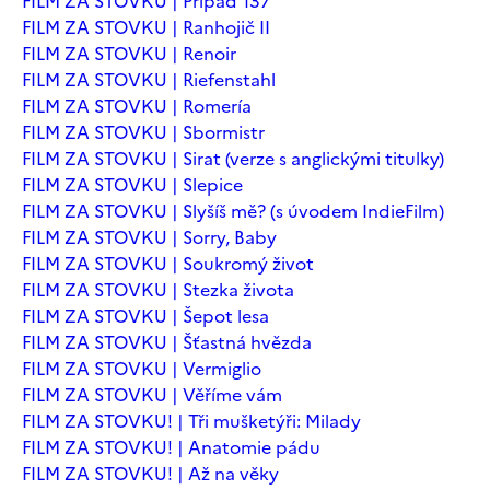
FILM ZA STOVKU | Případ 137
FILM ZA STOVKU | Ranhojič II
FILM ZA STOVKU | Renoir
FILM ZA STOVKU | Riefenstahl
FILM ZA STOVKU | Romería
FILM ZA STOVKU | Sbormistr
FILM ZA STOVKU | Sirat (verze s anglickými titulky)
FILM ZA STOVKU | Slepice
FILM ZA STOVKU | Slyšíš mě? (s úvodem IndieFilm)
FILM ZA STOVKU | Sorry, Baby
FILM ZA STOVKU | Soukromý život
FILM ZA STOVKU | Stezka života
FILM ZA STOVKU | Šepot lesa
FILM ZA STOVKU | Šťastná hvězda
FILM ZA STOVKU | Vermiglio
FILM ZA STOVKU | Věříme vám
FILM ZA STOVKU! | Tři mušketýři: Milady
FILM ZA STOVKU! | Anatomie pádu
FILM ZA STOVKU! | Až na věky