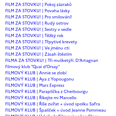
FILM ZA STOVKU! | Pokoj zázraků
FILM ZA STOVKU! | Povaha lásky
FILM ZA STOVKU! | Pro smilování!
FILM ZA STOVKU! | Rudý ostrov
FILM ZA STOVKU! | Sestry v sedle
FILM ZA STOVKU! | Těžký rok
FILM ZA STOVKU! | Třpytivé krevety
FILM ZA STOVKU! | Ve jménu cti
FILM ZA STOVKU! | Zásah štěstím
FILMA ZA STOVKU! | Tři mušketýři: D’Artagnan
Filmový klub "Quai d’Orsay"
FILMOVÝ KLUB | Annie se zlobí
FILMOVÝ KLUB | Aya z Yopougonu
FILMOVÝ KLUB | Mars Express
FILMOVÝ KLUB | Paraplíčka z Cherbourgu
FILMOVÝ KLUB | Říkejte mi Marcello
FILMOVÝ KLUB | Říše zvířat + úvod spolku SaFra
FILMOVÝ KLUB | Špalíček + úvod Jeanne Pommeau