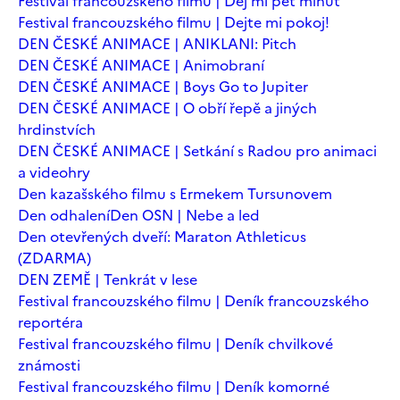
Festival francouzského filmu | Dej mi pět minut
Festival francouzského filmu | Dejte mi pokoj!
DEN ČESKÉ ANIMACE | ANIKLANI: Pitch
DEN ČESKÉ ANIMACE | Animobraní
DEN ČESKÉ ANIMACE | Boys Go to Jupiter
DEN ČESKÉ ANIMACE | O obří řepě a jiných
hrdinstvích
DEN ČESKÉ ANIMACE | Setkání s Radou pro animaci
a videohry
Den kazašského filmu s Ermekem Tursunovem
Den odhalení
Den OSN | Nebe a led
Den otevřených dveří: Maraton Athleticus
(ZDARMA)
DEN ZEMĚ | Tenkrát v lese
Festival francouzského filmu | Deník francouzského
reportéra
Festival francouzského filmu | Deník chvilkové
známosti
Festival francouzského filmu | Deník komorné