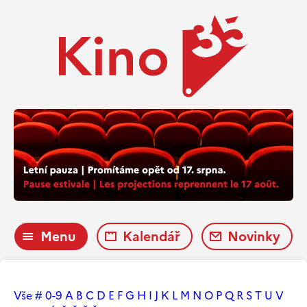
Menu
Kalendář
Novinky
Vše
#
0-9
A
B
C
D
E
F
G
H
I
J
K
L
M
N
O
P
Q
R
S
T
U
V