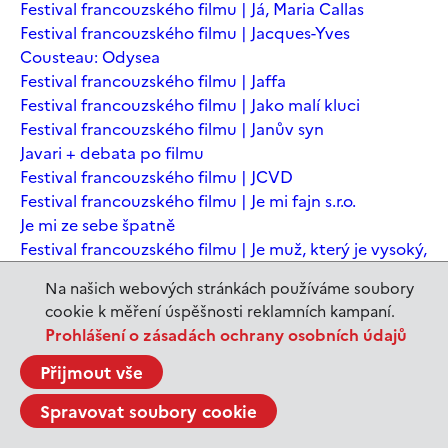
Festival francouzského filmu | Já, Maria Callas
Festival francouzského filmu | Jacques-Yves
Cousteau: Odysea
Festival francouzského filmu | Jaffa
Festival francouzského filmu | Jako malí kluci
Festival francouzského filmu | Janův syn
Javari + debata po filmu
Festival francouzského filmu | JCVD
Festival francouzského filmu | Je mi fajn s.r.o.
Je mi ze sebe špatně
Festival francouzského filmu | Je muž, který je vysoký,
šťastný? Animovaná konverzace s Noamem
Na našich webových stránkách používáme soubory
Chomským
cookie k měření úspěšnosti reklamních kampaní.
Festival francouzského filmu | Je to jen konec světa
Prohlášení o zásadách ochrany osobních údajů
Festival francouzského filmu | Je to jen konec světa
Festival francouzského filmu | Jeanne du Barry -
Přijmout vše
Králova milenka
Spravovat soubory cookie
Jeanne du Barry – Králova milenka
JEDEN SVĚT | Alláh není povinen