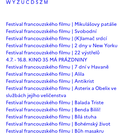
W
Y
Z
Ú
Č
Ď
Š
Ž
М
Festival francouzského filmu | Mikulášovy patálie
Festival francouzského filmu | Svobodní
Festival francouzského filmu | (K)lamač srdcí
Festival francouzského filmu | 2 dny v New Yorku
Festival francouzského filmu | 22 výstřelů
4.7. - 16.8. KINO 35 MÁ PRÁZDNINY
Festival francouzského filmu | 7 dní v Havaně
Festival francouzského filmu | Alila
Festival francouzského filmu | Antikrist
Festival francouzského filmu | Asterix a Obelix ve
službách jejího veličenstva
Festival francouzského filmu | Balada Triste
Festival francouzského filmu | Benda Bilili!
Festival francouzského filmu | Bílá stuha
Festival francouzského filmu | Bohémský život
Festival francouzského filmu | Bůh masakru