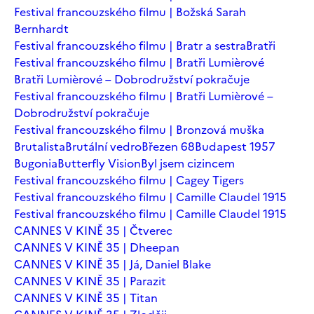
Festival francouzského filmu | Božská Sarah
Bernhardt
Festival francouzského filmu | Bratr a sestra
Bratři
Festival francouzského filmu | Bratři Lumièrové
Bratři Lumièrové – Dobrodružství pokračuje
Festival francouzského filmu | Bratři Lumièrové –
Dobrodružství pokračuje
Festival francouzského filmu | Bronzová muška
Brutalista
Brutální vedro
Březen 68
Budapest 1957
Bugonia
Butterfly Vision
Byl jsem cizincem
Festival francouzského filmu | Cagey Tigers
Festival francouzského filmu | Camille Claudel 1915
Festival francouzského filmu | Camille Claudel 1915
CANNES V KINĚ 35 | Čtverec
CANNES V KINĚ 35 | Dheepan
CANNES V KINĚ 35 | Já, Daniel Blake
CANNES V KINĚ 35 | Parazit
CANNES V KINĚ 35 | Titan