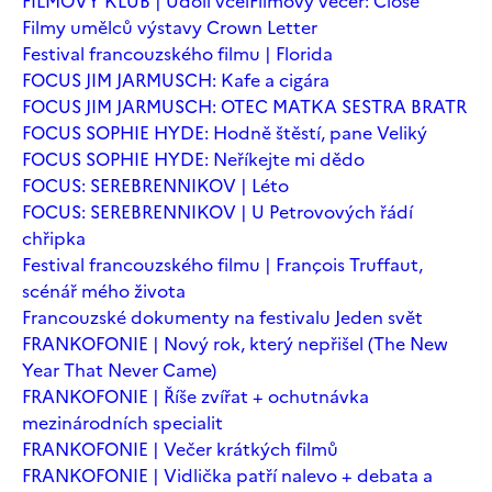
FILMOVÝ KLUB | Údolí včel
Filmový večer: Close
Filmy umělců výstavy Crown Letter
Festival francouzského filmu | Florida
FOCUS JIM JARMUSCH: Kafe a cigára
FOCUS JIM JARMUSCH: OTEC MATKA SESTRA BRATR
FOCUS SOPHIE HYDE: Hodně štěstí, pane Veliký
FOCUS SOPHIE HYDE: Neříkejte mi dědo
FOCUS: SEREBRENNIKOV | Léto
FOCUS: SEREBRENNIKOV | U Petrovových řádí
chřipka
Festival francouzského filmu | François Truffaut,
scénář mého života
Francouzské dokumenty na festivalu Jeden svět
FRANKOFONIE | Nový rok, který nepřišel (The New
Year That Never Came)
FRANKOFONIE | Říše zvířat + ochutnávka
mezinárodních specialit
FRANKOFONIE | Večer krátkých filmů
FRANKOFONIE | Vidlička patří nalevo + debata a