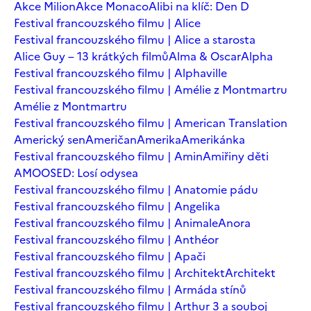
Akce Milion
Akce Monaco
Alibi na klíč: Den D
Festival francouzského filmu | Alice
Festival francouzského filmu | Alice a starosta
Alice Guy – 13 krátkých filmů
Alma & Oscar
Alpha
Festival francouzského filmu | Alphaville
Festival francouzského filmu | Amélie z Montmartru
Amélie z Montmartru
Festival francouzského filmu | American Translation
Americký sen
Američan
Amerika
Amerikánka
Festival francouzského filmu | Amin
Amiřiny děti
AMOOSED: Losí odysea
Festival francouzského filmu | Anatomie pádu
Festival francouzského filmu | Angelika
Festival francouzského filmu | Animale
Anora
Festival francouzského filmu | Anthéor
Festival francouzského filmu | Apači
Festival francouzského filmu | Architekt
Architekt
Festival francouzského filmu | Armáda stínů
Festival francouzského filmu | Arthur 3 a souboj