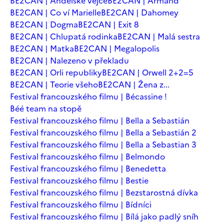
BE2CAN | Andělské vejce
BE2CAN | Armand
BE2CAN | Co ví Marielle
BE2CAN | Dahomey
BE2CAN | Dogma
BE2CAN | Exit 8
BE2CAN | Chlupatá rodinka
BE2CAN | Malá sestra
BE2CAN | Matka
BE2CAN | Megalopolis
BE2CAN | Nalezeno v překladu
BE2CAN | Orli republiky
BE2CAN | Orwell 2+2=5
BE2CAN | Teorie všeho
BE2CAN | Žena z...
Festival francouzského filmu | Bécassine !
Béé team na stopě
Festival francouzského filmu | Bella a Sebastián
Festival francouzského filmu | Bella a Sebastián 2
Festival francouzského filmu | Bella a Sebastian 3
Festival francouzského filmu | Belmondo
Festival francouzského filmu | Benedetta
Festival francouzského filmu | Bestie
Festival francouzského filmu | Bezstarostná dívka
Festival francouzského filmu | Bídníci
Festival francouzského filmu | Bílá jako padlý sníh