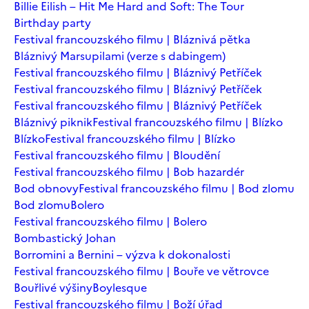
Billie Eilish – Hit Me Hard and Soft: The Tour
Birthday party
Festival francouzského filmu | Bláznivá pětka
Bláznivý Marsupilami (verze s dabingem)
Festival francouzského filmu | Bláznivý Petříček
Festival francouzského filmu | Bláznivý Petříček
Festival francouzského filmu | Bláznivý Petříček
Bláznivý piknik
Festival francouzského filmu | Blízko
Blízko
Festival francouzského filmu | Blízko
Festival francouzského filmu | Bloudění
Festival francouzského filmu | Bob hazardér
Bod obnovy
Festival francouzského filmu | Bod zlomu
Bod zlomu
Bolero
Festival francouzského filmu | Bolero
Bombastický Johan
Borromini a Bernini – výzva k dokonalosti
Festival francouzského filmu | Bouře ve větrovce
Bouřlivé výšiny
Boylesque
Festival francouzského filmu | Boží úřad