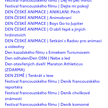
Festival francouzského filmu | Dej mi pět minut
Festival francouzského filmu | Dejte mi pokoj!
DEN ČESKÉ ANIMACE | ANIKLANI: Pitch
DEN ČESKÉ ANIMACE | Animobraní
DEN ČESKÉ ANIMACE | Boys Go to Jupiter
DEN ČESKÉ ANIMACE | O obří řepě a jiných
hrdinstvích
DEN ČESKÉ ANIMACE | Setkání s Radou pro animaci
a videohry
Den kazašského filmu s Ermekem Tursunovem
Den odhalení
Den OSN | Nebe a led
Den otevřených dveří: Maraton Athleticus
(ZDARMA)
DEN ZEMĚ | Tenkrát v lese
Festival francouzského filmu | Deník francouzského
reportéra
Festival francouzského filmu | Deník chvilkové
známosti
Festival francouzského filmu | Deník komorné