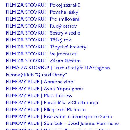
FILM ZA STOVKU! | Pokoj zázraků
FILM ZA STOVKU! | Povaha lásky
FILM ZA STOVKU! | Pro smilování!
FILM ZA STOVKU! | Rudý ostrov
FILM ZA STOVKU! | Sestry v sedle
FILM ZA STOVKU! | Těžký rok
FILM ZA STOVKU! | Třpytivé krevety
FILM ZA STOVKU! | Ve jménu cti
FILM ZA STOVKU! | Zásah štěstím
FILMA ZA STOVKU! | Tři mušketýři: D’Artagnan
Filmový klub "Quai d’Orsay"
FILMOVÝ KLUB | Annie se zlobí
FILMOVÝ KLUB | Aya z Yopougonu
FILMOVÝ KLUB | Mars Express
FILMOVÝ KLUB | Paraplíčka z Cherbourgu
FILMOVÝ KLUB | Říkejte mi Marcello
FILMOVÝ KLUB | Říše zvířat + úvod spolku SaFra
FILMOVÝ KLUB | Špalíček + úvod Jeanne Pommeau