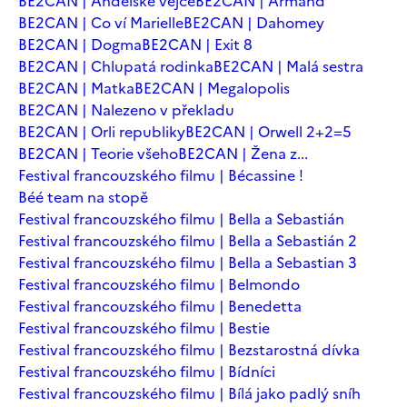
BE2CAN | Andělské vejce
BE2CAN | Armand
BE2CAN | Co ví Marielle
BE2CAN | Dahomey
BE2CAN | Dogma
BE2CAN | Exit 8
BE2CAN | Chlupatá rodinka
BE2CAN | Malá sestra
BE2CAN | Matka
BE2CAN | Megalopolis
BE2CAN | Nalezeno v překladu
BE2CAN | Orli republiky
BE2CAN | Orwell 2+2=5
BE2CAN | Teorie všeho
BE2CAN | Žena z...
Festival francouzského filmu | Bécassine !
Béé team na stopě
Festival francouzského filmu | Bella a Sebastián
Festival francouzského filmu | Bella a Sebastián 2
Festival francouzského filmu | Bella a Sebastian 3
Festival francouzského filmu | Belmondo
Festival francouzského filmu | Benedetta
Festival francouzského filmu | Bestie
Festival francouzského filmu | Bezstarostná dívka
Festival francouzského filmu | Bídníci
Festival francouzského filmu | Bílá jako padlý sníh