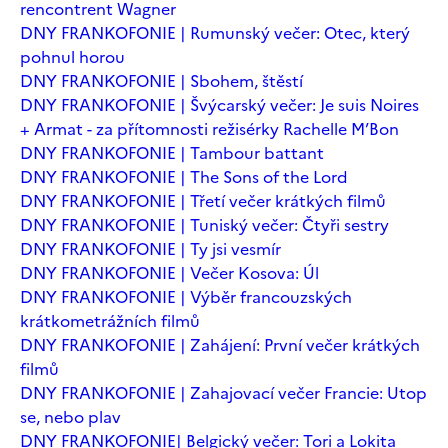
rencontrent Wagner
DNY FRANKOFONIE | Rumunský večer: Otec, který
pohnul horou
DNY FRANKOFONIE | Sbohem, štěstí
DNY FRANKOFONIE | Švýcarský večer: Je suis Noires
+ Armat - za přítomnosti režisérky Rachelle M’Bon
DNY FRANKOFONIE | Tambour battant
DNY FRANKOFONIE | The Sons of the Lord
DNY FRANKOFONIE | Třetí večer krátkých filmů
DNY FRANKOFONIE | Tuniský večer: Čtyři sestry
DNY FRANKOFONIE | Ty jsi vesmír
DNY FRANKOFONIE | Večer Kosova: Úl
DNY FRANKOFONIE | Výběr francouzských
krátkometrážních filmů
DNY FRANKOFONIE | Zahájení: První večer krátkých
filmů
DNY FRANKOFONIE | Zahajovací večer Francie: Utop
se, nebo plav
DNY FRANKOFONIE| Belgický večer: Tori a Lokita