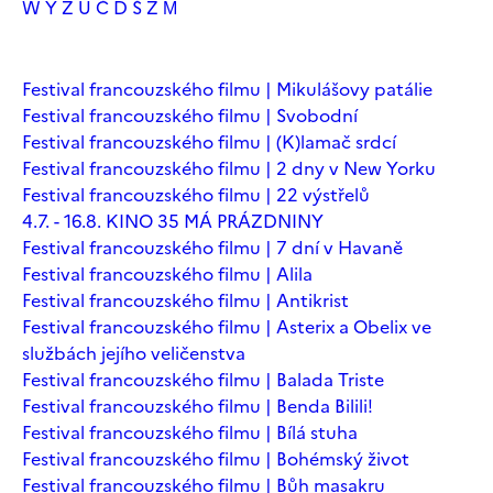
W
Y
Z
Ú
Č
Ď
Š
Ž
М
Festival francouzského filmu | Mikulášovy patálie
Festival francouzského filmu | Svobodní
Festival francouzského filmu | (K)lamač srdcí
Festival francouzského filmu | 2 dny v New Yorku
Festival francouzského filmu | 22 výstřelů
4.7. - 16.8. KINO 35 MÁ PRÁZDNINY
Festival francouzského filmu | 7 dní v Havaně
Festival francouzského filmu | Alila
Festival francouzského filmu | Antikrist
Festival francouzského filmu | Asterix a Obelix ve
službách jejího veličenstva
Festival francouzského filmu | Balada Triste
Festival francouzského filmu | Benda Bilili!
Festival francouzského filmu | Bílá stuha
Festival francouzského filmu | Bohémský život
Festival francouzského filmu | Bůh masakru