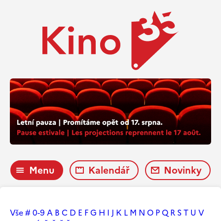
Menu
Kalendář
Novinky
Vše
#
0-9
A
B
C
D
E
F
G
H
I
J
K
L
M
N
O
P
Q
R
S
T
U
V