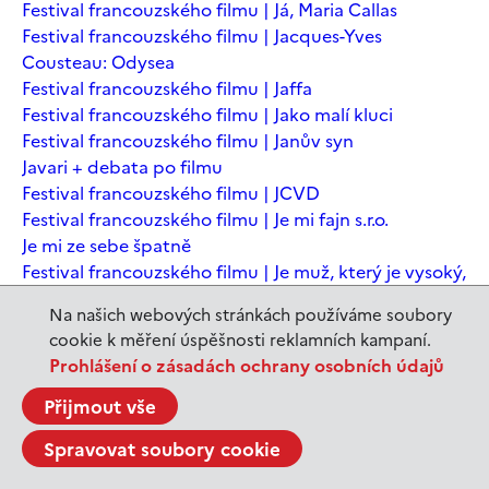
Festival francouzského filmu | Já, Maria Callas
Festival francouzského filmu | Jacques-Yves
Cousteau: Odysea
Festival francouzského filmu | Jaffa
Festival francouzského filmu | Jako malí kluci
Festival francouzského filmu | Janův syn
Javari + debata po filmu
Festival francouzského filmu | JCVD
Festival francouzského filmu | Je mi fajn s.r.o.
Je mi ze sebe špatně
Festival francouzského filmu | Je muž, který je vysoký,
šťastný? Animovaná konverzace s Noamem
Na našich webových stránkách používáme soubory
Chomským
cookie k měření úspěšnosti reklamních kampaní.
Festival francouzského filmu | Je to jen konec světa
Prohlášení o zásadách ochrany osobních údajů
Festival francouzského filmu | Je to jen konec světa
Festival francouzského filmu | Jeanne du Barry -
Přijmout vše
Králova milenka
Spravovat soubory cookie
Jeanne du Barry – Králova milenka
JEDEN SVĚT | Alláh není povinen