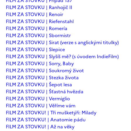
FILM ZA STOVKU | Případ 137
FILM ZA STOVKU | Ranhojič II
FILM ZA STOVKU | Renoir
FILM ZA STOVKU | Riefenstahl
FILM ZA STOVKU | Romería
FILM ZA STOVKU | Sbormistr
FILM ZA STOVKU | Sirat (verze s anglickými titulky)
FILM ZA STOVKU | Slepice
FILM ZA STOVKU | Slyšíš mě? (s úvodem IndieFilm)
FILM ZA STOVKU | Sorry, Baby
FILM ZA STOVKU | Soukromý život
FILM ZA STOVKU | Stezka života
FILM ZA STOVKU | Šepot lesa
FILM ZA STOVKU | Šťastná hvězda
FILM ZA STOVKU | Vermiglio
FILM ZA STOVKU | Věříme vám
FILM ZA STOVKU! | Tři mušketýři: Milady
FILM ZA STOVKU! | Anatomie pádu
FILM ZA STOVKU! | Až na věky