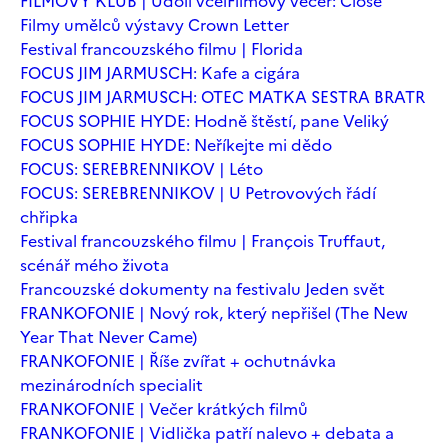
FILMOVÝ KLUB | Údolí včel
Filmový večer: Close
Filmy umělců výstavy Crown Letter
Festival francouzského filmu | Florida
FOCUS JIM JARMUSCH: Kafe a cigára
FOCUS JIM JARMUSCH: OTEC MATKA SESTRA BRATR
FOCUS SOPHIE HYDE: Hodně štěstí, pane Veliký
FOCUS SOPHIE HYDE: Neříkejte mi dědo
FOCUS: SEREBRENNIKOV | Léto
FOCUS: SEREBRENNIKOV | U Petrovových řádí
chřipka
Festival francouzského filmu | François Truffaut,
scénář mého života
Francouzské dokumenty na festivalu Jeden svět
FRANKOFONIE | Nový rok, který nepřišel (The New
Year That Never Came)
FRANKOFONIE | Říše zvířat + ochutnávka
mezinárodních specialit
FRANKOFONIE | Večer krátkých filmů
FRANKOFONIE | Vidlička patří nalevo + debata a