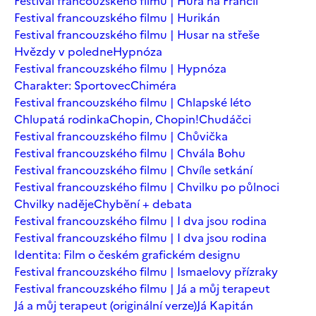
Festival francouzského filmu | Hurá na Francii
Festival francouzského filmu | Hurikán
Festival francouzského filmu | Husar na střeše
Hvězdy v poledne
Hypnóza
Festival francouzského filmu | Hypnóza
Charakter: Sportovec
Chiméra
Festival francouzského filmu | Chlapské léto
Chlupatá rodinka
Chopin, Chopin!
Chudáčci
Festival francouzského filmu | Chůvička
Festival francouzského filmu | Chvála Bohu
Festival francouzského filmu | Chvíle setkání
Festival francouzského filmu | Chvilku po půlnoci
Chvilky naděje
Chybění + debata
Festival francouzského filmu | I dva jsou rodina
Festival francouzského filmu | I dva jsou rodina
Identita: Film o českém grafickém designu
Festival francouzského filmu | Ismaelovy přízraky
Festival francouzského filmu | Já a můj terapeut
Já a můj terapeut (originální verze)
Já Kapitán