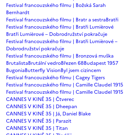
Festival francouzského filmu | Božská Sarah
Bernhardt
Festival francouzského filmu | Bratr a sestra
Bratři
Festival francouzského filmu | Bratři Lumièrové
Bratři Lumièrové – Dobrodružství pokračuje
Festival francouzského filmu | Bratři Lumièrové –
Dobrodružství pokračuje
Festival francouzského filmu | Bronzová muška
Brutalista
Brutální vedro
Březen 68
Budapest 1957
Bugonia
Butterfly Vision
Byl jsem cizincem
Festival francouzského filmu | Cagey Tigers
Festival francouzského filmu | Camille Claudel 1915
Festival francouzského filmu | Camille Claudel 1915
CANNES V KINĚ 35 | Čtverec
CANNES V KINĚ 35 | Dheepan
CANNES V KINĚ 35 | Já, Daniel Blake
CANNES V KINĚ 35 | Parazit
CANNES V KINĚ 35 | Titan