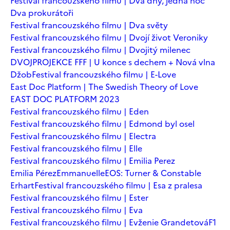
Festival francouzského filmu | Dva dny, jedna noc
Dva prokurátoři
Festival francouzského filmu | Dva světy
Festival francouzského filmu | Dvojí život Veroniky
Festival francouzského filmu | Dvojitý milenec
DVOJPROJEKCE FFF | U konce s dechem + Nová vlna
Džob
Festival francouzského filmu | E-Love
East Doc Platform | The Swedish Theory of Love
EAST DOC PLATFORM 2023
Festival francouzského filmu | Eden
Festival francouzského filmu | Edmond byl osel
Festival francouzského filmu | Electra
Festival francouzského filmu | Elle
Festival francouzského filmu | Emilia Perez
Emilia Pérez
Emmanuelle
EOS: Turner & Constable
Erhart
Festival francouzského filmu | Esa z pralesa
Festival francouzského filmu | Ester
Festival francouzského filmu | Eva
Festival francouzského filmu | Evženie Grandetová
F1