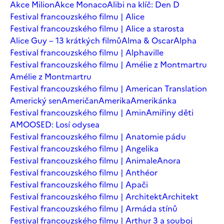
Akce Milion
Akce Monaco
Alibi na klíč: Den D
Festival francouzského filmu | Alice
Festival francouzského filmu | Alice a starosta
Alice Guy – 13 krátkých filmů
Alma & Oscar
Alpha
Festival francouzského filmu | Alphaville
Festival francouzského filmu | Amélie z Montmartru
Amélie z Montmartru
Festival francouzského filmu | American Translation
Americký sen
Američan
Amerika
Amerikánka
Festival francouzského filmu | Amin
Amiřiny děti
AMOOSED: Losí odysea
Festival francouzského filmu | Anatomie pádu
Festival francouzského filmu | Angelika
Festival francouzského filmu | Animale
Anora
Festival francouzského filmu | Anthéor
Festival francouzského filmu | Apači
Festival francouzského filmu | Architekt
Architekt
Festival francouzského filmu | Armáda stínů
Festival francouzského filmu | Arthur 3 a souboj