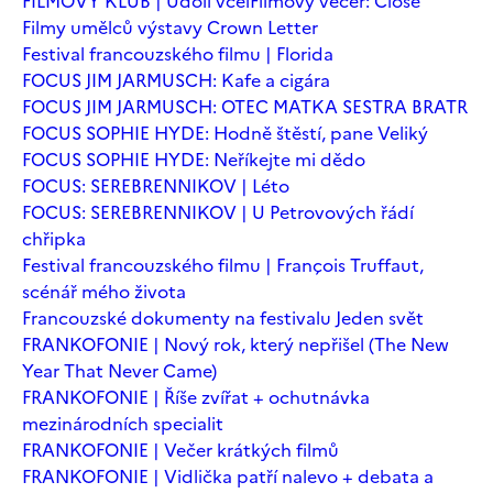
FILMOVÝ KLUB | Údolí včel
Filmový večer: Close
Filmy umělců výstavy Crown Letter
Festival francouzského filmu | Florida
FOCUS JIM JARMUSCH: Kafe a cigára
FOCUS JIM JARMUSCH: OTEC MATKA SESTRA BRATR
FOCUS SOPHIE HYDE: Hodně štěstí, pane Veliký
FOCUS SOPHIE HYDE: Neříkejte mi dědo
FOCUS: SEREBRENNIKOV | Léto
FOCUS: SEREBRENNIKOV | U Petrovových řádí
chřipka
Festival francouzského filmu | François Truffaut,
scénář mého života
Francouzské dokumenty na festivalu Jeden svět
FRANKOFONIE | Nový rok, který nepřišel (The New
Year That Never Came)
FRANKOFONIE | Říše zvířat + ochutnávka
mezinárodních specialit
FRANKOFONIE | Večer krátkých filmů
FRANKOFONIE | Vidlička patří nalevo + debata a