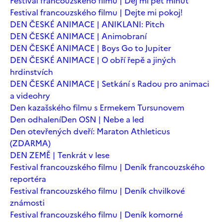
Festival francouzského filmu | Dej mi pět minut
Festival francouzského filmu | Dejte mi pokoj!
DEN ČESKÉ ANIMACE | ANIKLANI: Pitch
DEN ČESKÉ ANIMACE | Animobraní
DEN ČESKÉ ANIMACE | Boys Go to Jupiter
DEN ČESKÉ ANIMACE | O obří řepě a jiných
hrdinstvích
DEN ČESKÉ ANIMACE | Setkání s Radou pro animaci
a videohry
Den kazašského filmu s Ermekem Tursunovem
Den odhalení
Den OSN | Nebe a led
Den otevřených dveří: Maraton Athleticus
(ZDARMA)
DEN ZEMĚ | Tenkrát v lese
Festival francouzského filmu | Deník francouzského
reportéra
Festival francouzského filmu | Deník chvilkové
známosti
Festival francouzského filmu | Deník komorné