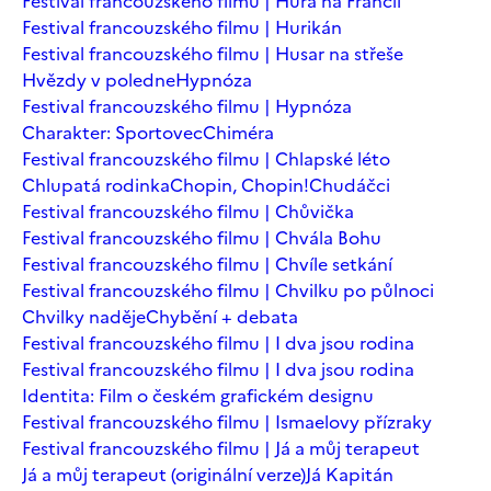
Festival francouzského filmu | Hurá na Francii
Festival francouzského filmu | Hurikán
Festival francouzského filmu | Husar na střeše
Hvězdy v poledne
Hypnóza
Festival francouzského filmu | Hypnóza
Charakter: Sportovec
Chiméra
Festival francouzského filmu | Chlapské léto
Chlupatá rodinka
Chopin, Chopin!
Chudáčci
Festival francouzského filmu | Chůvička
Festival francouzského filmu | Chvála Bohu
Festival francouzského filmu | Chvíle setkání
Festival francouzského filmu | Chvilku po půlnoci
Chvilky naděje
Chybění + debata
Festival francouzského filmu | I dva jsou rodina
Festival francouzského filmu | I dva jsou rodina
Identita: Film o českém grafickém designu
Festival francouzského filmu | Ismaelovy přízraky
Festival francouzského filmu | Já a můj terapeut
Já a můj terapeut (originální verze)
Já Kapitán