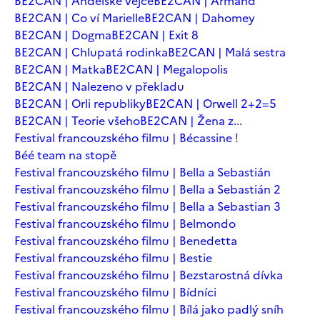
BE2CAN | Andělské vejce
BE2CAN | Armand
BE2CAN | Co ví Marielle
BE2CAN | Dahomey
BE2CAN | Dogma
BE2CAN | Exit 8
BE2CAN | Chlupatá rodinka
BE2CAN | Malá sestra
BE2CAN | Matka
BE2CAN | Megalopolis
BE2CAN | Nalezeno v překladu
BE2CAN | Orli republiky
BE2CAN | Orwell 2+2=5
BE2CAN | Teorie všeho
BE2CAN | Žena z...
Festival francouzského filmu | Bécassine !
Béé team na stopě
Festival francouzského filmu | Bella a Sebastián
Festival francouzského filmu | Bella a Sebastián 2
Festival francouzského filmu | Bella a Sebastian 3
Festival francouzského filmu | Belmondo
Festival francouzského filmu | Benedetta
Festival francouzského filmu | Bestie
Festival francouzského filmu | Bezstarostná dívka
Festival francouzského filmu | Bídníci
Festival francouzského filmu | Bílá jako padlý sníh