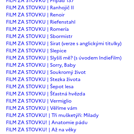
FILM ZA STOVKU | Případ 137
FILM ZA STOVKU | Ranhojič II
FILM ZA STOVKU | Renoir
FILM ZA STOVKU | Riefenstahl
FILM ZA STOVKU | Romería
FILM ZA STOVKU | Sbormistr
FILM ZA STOVKU | Sirat (verze s anglickými titulky)
FILM ZA STOVKU | Slepice
FILM ZA STOVKU | Slyšíš mě? (s úvodem IndieFilm)
FILM ZA STOVKU | Sorry, Baby
FILM ZA STOVKU | Soukromý život
FILM ZA STOVKU | Stezka života
FILM ZA STOVKU | Šepot lesa
FILM ZA STOVKU | Šťastná hvězda
FILM ZA STOVKU | Vermiglio
FILM ZA STOVKU | Věříme vám
FILM ZA STOVKU! | Tři mušketýři: Milady
FILM ZA STOVKU! | Anatomie pádu
FILM ZA STOVKU! | Až na věky