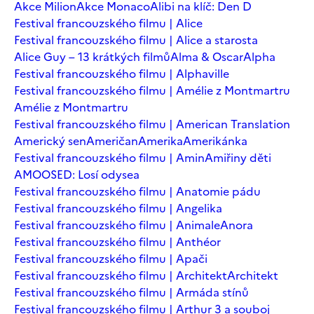
Akce Milion
Akce Monaco
Alibi na klíč: Den D
Festival francouzského filmu | Alice
Festival francouzského filmu | Alice a starosta
Alice Guy – 13 krátkých filmů
Alma & Oscar
Alpha
Festival francouzského filmu | Alphaville
Festival francouzského filmu | Amélie z Montmartru
Amélie z Montmartru
Festival francouzského filmu | American Translation
Americký sen
Američan
Amerika
Amerikánka
Festival francouzského filmu | Amin
Amiřiny děti
AMOOSED: Losí odysea
Festival francouzského filmu | Anatomie pádu
Festival francouzského filmu | Angelika
Festival francouzského filmu | Animale
Anora
Festival francouzského filmu | Anthéor
Festival francouzského filmu | Apači
Festival francouzského filmu | Architekt
Architekt
Festival francouzského filmu | Armáda stínů
Festival francouzského filmu | Arthur 3 a souboj