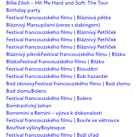
Billie Eilish – Hit Me Hard and Soft: The Tour
Birthday party
Festival francouzského filmu | Bláznivá pětka
Bláznivý Marsupilami (verze s dabingem)
Festival francouzského filmu | Bláznivý Petříček
Festival francouzského filmu | Bláznivý Petříček
Festival francouzského filmu | Bláznivý Petříček
Bláznivý piknik
Festival francouzského filmu | Blízko
Blízko
Festival francouzského filmu | Blízko
Festival francouzského filmu | Bloudění
Festival francouzského filmu | Bob hazardér
Bod obnovy
Festival francouzského filmu | Bod zlomu
Bod zlomu
Bolero
Festival francouzského filmu | Bolero
Bombastický Johan
Borromini a Bernini – výzva k dokonalosti
Festival francouzského filmu | Bouře ve větrovce
Bouřlivé výšiny
Boylesque
Festival francouzského filmu | Boží úřad