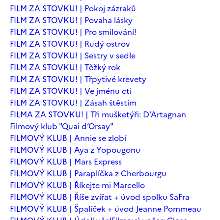
FILM ZA STOVKU! | Pokoj zázraků
FILM ZA STOVKU! | Povaha lásky
FILM ZA STOVKU! | Pro smilování!
FILM ZA STOVKU! | Rudý ostrov
FILM ZA STOVKU! | Sestry v sedle
FILM ZA STOVKU! | Těžký rok
FILM ZA STOVKU! | Třpytivé krevety
FILM ZA STOVKU! | Ve jménu cti
FILM ZA STOVKU! | Zásah štěstím
FILMA ZA STOVKU! | Tři mušketýři: D’Artagnan
Filmový klub "Quai d’Orsay"
FILMOVÝ KLUB | Annie se zlobí
FILMOVÝ KLUB | Aya z Yopougonu
FILMOVÝ KLUB | Mars Express
FILMOVÝ KLUB | Paraplíčka z Cherbourgu
FILMOVÝ KLUB | Říkejte mi Marcello
FILMOVÝ KLUB | Říše zvířat + úvod spolku SaFra
FILMOVÝ KLUB | Špalíček + úvod Jeanne Pommeau