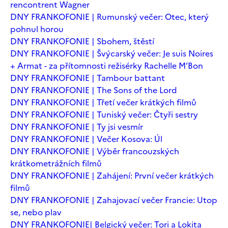
rencontrent Wagner
DNY FRANKOFONIE | Rumunský večer: Otec, který
pohnul horou
DNY FRANKOFONIE | Sbohem, štěstí
DNY FRANKOFONIE | Švýcarský večer: Je suis Noires
+ Armat - za přítomnosti režisérky Rachelle M’Bon
DNY FRANKOFONIE | Tambour battant
DNY FRANKOFONIE | The Sons of the Lord
DNY FRANKOFONIE | Třetí večer krátkých filmů
DNY FRANKOFONIE | Tuniský večer: Čtyři sestry
DNY FRANKOFONIE | Ty jsi vesmír
DNY FRANKOFONIE | Večer Kosova: Úl
DNY FRANKOFONIE | Výběr francouzských
krátkometrážních filmů
DNY FRANKOFONIE | Zahájení: První večer krátkých
filmů
DNY FRANKOFONIE | Zahajovací večer Francie: Utop
se, nebo plav
DNY FRANKOFONIE| Belgický večer: Tori a Lokita