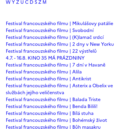
W
Y
Z
Ú
Č
Ď
Š
Ž
М
Festival francouzského filmu | Mikulášovy patálie
Festival francouzského filmu | Svobodní
Festival francouzského filmu | (K)lamač srdcí
Festival francouzského filmu | 2 dny v New Yorku
Festival francouzského filmu | 22 výstřelů
4.7. - 16.8. KINO 35 MÁ PRÁZDNINY
Festival francouzského filmu | 7 dní v Havaně
Festival francouzského filmu | Alila
Festival francouzského filmu | Antikrist
Festival francouzského filmu | Asterix a Obelix ve
službách jejího veličenstva
Festival francouzského filmu | Balada Triste
Festival francouzského filmu | Benda Bilili!
Festival francouzského filmu | Bílá stuha
Festival francouzského filmu | Bohémský život
Festival francouzského filmu | Bůh masakru