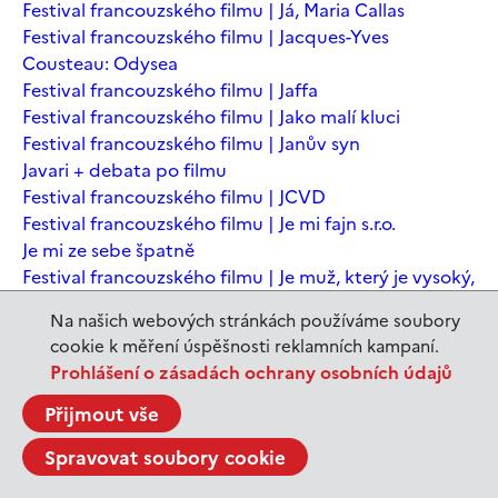
Festival francouzského filmu | Já, Maria Callas
Festival francouzského filmu | Jacques-Yves
Cousteau: Odysea
Festival francouzského filmu | Jaffa
Festival francouzského filmu | Jako malí kluci
Festival francouzského filmu | Janův syn
Javari + debata po filmu
Festival francouzského filmu | JCVD
Festival francouzského filmu | Je mi fajn s.r.o.
Je mi ze sebe špatně
Festival francouzského filmu | Je muž, který je vysoký,
šťastný? Animovaná konverzace s Noamem
Na našich webových stránkách používáme soubory
Chomským
cookie k měření úspěšnosti reklamních kampaní.
Festival francouzského filmu | Je to jen konec světa
Prohlášení o zásadách ochrany osobních údajů
Festival francouzského filmu | Je to jen konec světa
Festival francouzského filmu | Jeanne du Barry -
Přijmout vše
Králova milenka
Spravovat soubory cookie
Jeanne du Barry – Králova milenka
JEDEN SVĚT | Alláh není povinen