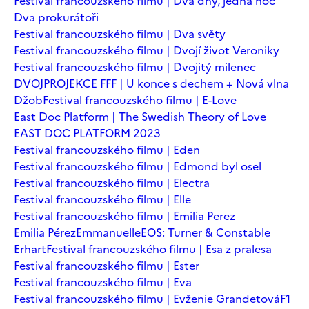
Festival francouzského filmu | Dva dny, jedna noc
Dva prokurátoři
Festival francouzského filmu | Dva světy
Festival francouzského filmu | Dvojí život Veroniky
Festival francouzského filmu | Dvojitý milenec
DVOJPROJEKCE FFF | U konce s dechem + Nová vlna
Džob
Festival francouzského filmu | E-Love
East Doc Platform | The Swedish Theory of Love
EAST DOC PLATFORM 2023
Festival francouzského filmu | Eden
Festival francouzského filmu | Edmond byl osel
Festival francouzského filmu | Electra
Festival francouzského filmu | Elle
Festival francouzského filmu | Emilia Perez
Emilia Pérez
Emmanuelle
EOS: Turner & Constable
Erhart
Festival francouzského filmu | Esa z pralesa
Festival francouzského filmu | Ester
Festival francouzského filmu | Eva
Festival francouzského filmu | Evženie Grandetová
F1