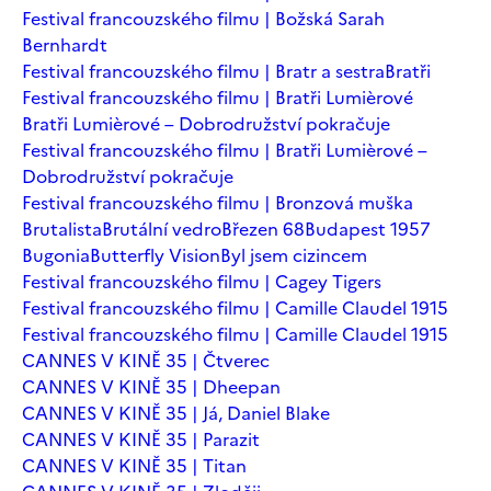
Festival francouzského filmu | Božská Sarah
Bernhardt
Festival francouzského filmu | Bratr a sestra
Bratři
Festival francouzského filmu | Bratři Lumièrové
Bratři Lumièrové – Dobrodružství pokračuje
Festival francouzského filmu | Bratři Lumièrové –
Dobrodružství pokračuje
Festival francouzského filmu | Bronzová muška
Brutalista
Brutální vedro
Březen 68
Budapest 1957
Bugonia
Butterfly Vision
Byl jsem cizincem
Festival francouzského filmu | Cagey Tigers
Festival francouzského filmu | Camille Claudel 1915
Festival francouzského filmu | Camille Claudel 1915
CANNES V KINĚ 35 | Čtverec
CANNES V KINĚ 35 | Dheepan
CANNES V KINĚ 35 | Já, Daniel Blake
CANNES V KINĚ 35 | Parazit
CANNES V KINĚ 35 | Titan