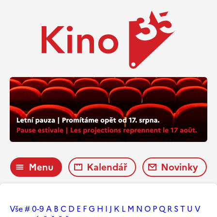
Menu
Kalendář
Novinky
Vše
#
0-9
A
B
C
D
E
F
G
H
I
J
K
L
M
N
O
P
Q
R
S
T
U
V