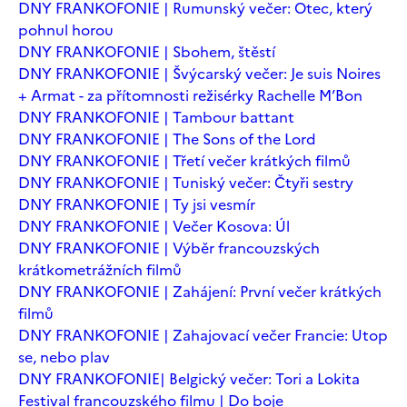
DNY FRANKOFONIE | Rumunský večer: Otec, který
pohnul horou
DNY FRANKOFONIE | Sbohem, štěstí
DNY FRANKOFONIE | Švýcarský večer: Je suis Noires
+ Armat - za přítomnosti režisérky Rachelle M’Bon
DNY FRANKOFONIE | Tambour battant
DNY FRANKOFONIE | The Sons of the Lord
DNY FRANKOFONIE | Třetí večer krátkých filmů
DNY FRANKOFONIE | Tuniský večer: Čtyři sestry
DNY FRANKOFONIE | Ty jsi vesmír
DNY FRANKOFONIE | Večer Kosova: Úl
DNY FRANKOFONIE | Výběr francouzských
krátkometrážních filmů
DNY FRANKOFONIE | Zahájení: První večer krátkých
filmů
DNY FRANKOFONIE | Zahajovací večer Francie: Utop
se, nebo plav
DNY FRANKOFONIE| Belgický večer: Tori a Lokita
Festival francouzského filmu | Do boje