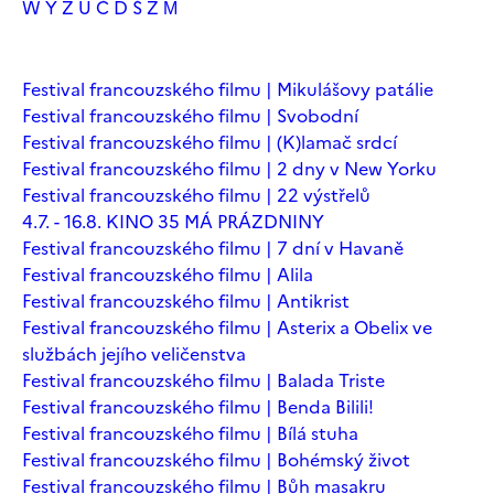
W
Y
Z
Ú
Č
Ď
Š
Ž
М
Festival francouzského filmu | Mikulášovy patálie
Festival francouzského filmu | Svobodní
Festival francouzského filmu | (K)lamač srdcí
Festival francouzského filmu | 2 dny v New Yorku
Festival francouzského filmu | 22 výstřelů
4.7. - 16.8. KINO 35 MÁ PRÁZDNINY
Festival francouzského filmu | 7 dní v Havaně
Festival francouzského filmu | Alila
Festival francouzského filmu | Antikrist
Festival francouzského filmu | Asterix a Obelix ve
službách jejího veličenstva
Festival francouzského filmu | Balada Triste
Festival francouzského filmu | Benda Bilili!
Festival francouzského filmu | Bílá stuha
Festival francouzského filmu | Bohémský život
Festival francouzského filmu | Bůh masakru