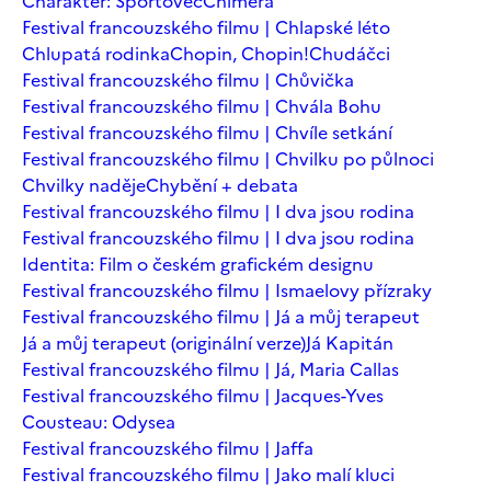
Charakter: Sportovec
Chiméra
Festival francouzského filmu | Chlapské léto
Chlupatá rodinka
Chopin, Chopin!
Chudáčci
Festival francouzského filmu | Chůvička
Festival francouzského filmu | Chvála Bohu
Festival francouzského filmu | Chvíle setkání
Festival francouzského filmu | Chvilku po půlnoci
Chvilky naděje
Chybění + debata
Festival francouzského filmu | I dva jsou rodina
Festival francouzského filmu | I dva jsou rodina
Identita: Film o českém grafickém designu
Festival francouzského filmu | Ismaelovy přízraky
Festival francouzského filmu | Já a můj terapeut
Já a můj terapeut (originální verze)
Já Kapitán
Festival francouzského filmu | Já, Maria Callas
Festival francouzského filmu | Jacques-Yves
Cousteau: Odysea
Festival francouzského filmu | Jaffa
Festival francouzského filmu | Jako malí kluci