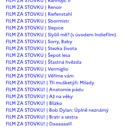
FILM ZA STOVKU | Ranhojič II
FILM ZA STOVKU | Renoir
FILM ZA STOVKU | Riefenstahl
FILM ZA STOVKU | Sbormistr
FILM ZA STOVKU | Slepice
FILM ZA STOVKU | Slyšíš mě? (s úvodem IndieFilm)
FILM ZA STOVKU | Sorry, Baby
FILM ZA STOVKU | Stezka života
FILM ZA STOVKU | Šepot lesa
FILM ZA STOVKU | Šťastná hvězda
FILM ZA STOVKU | Vermiglio
FILM ZA STOVKU | Věříme vám
FILM ZA STOVKU! | Tři mušketýři: Milady
FILM ZA STOVKU! | Anatomie pádu
FILM ZA STOVKU! | Až na věky
FILM ZA STOVKU! | Blízko
FILM ZA STOVKU! | Bob Dylan: Úplně neznámý
FILM ZA STOVKU! | Bratr a sestra
FILM ZA STOVKU! | Daaaaaalí!