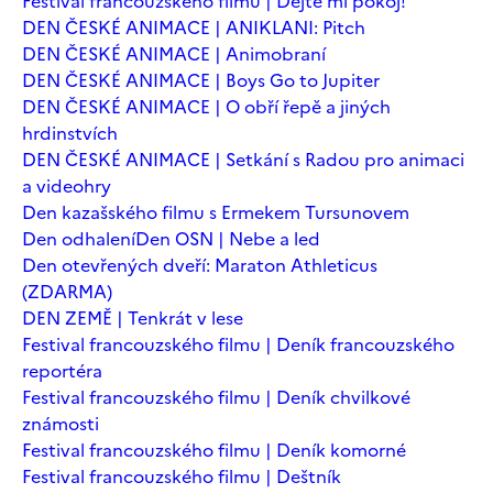
Festival francouzského filmu | Dejte mi pokoj!
DEN ČESKÉ ANIMACE | ANIKLANI: Pitch
DEN ČESKÉ ANIMACE | Animobraní
DEN ČESKÉ ANIMACE | Boys Go to Jupiter
DEN ČESKÉ ANIMACE | O obří řepě a jiných
hrdinstvích
DEN ČESKÉ ANIMACE | Setkání s Radou pro animaci
a videohry
Den kazašského filmu s Ermekem Tursunovem
Den odhalení
Den OSN | Nebe a led
Den otevřených dveří: Maraton Athleticus
(ZDARMA)
DEN ZEMĚ | Tenkrát v lese
Festival francouzského filmu | Deník francouzského
reportéra
Festival francouzského filmu | Deník chvilkové
známosti
Festival francouzského filmu | Deník komorné
Festival francouzského filmu | Deštník