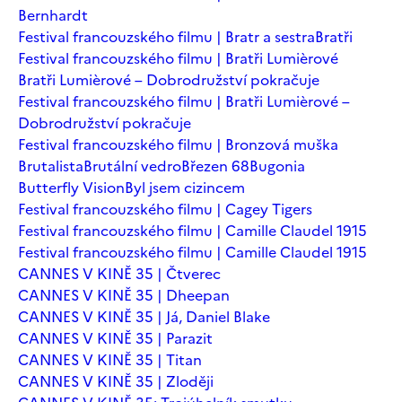
Bernhardt
Festival francouzského filmu | Bratr a sestra
Bratři
Festival francouzského filmu | Bratři Lumièrové
Bratři Lumièrové – Dobrodružství pokračuje
Festival francouzského filmu | Bratři Lumièrové –
Dobrodružství pokračuje
Festival francouzského filmu | Bronzová muška
Brutalista
Brutální vedro
Březen 68
Bugonia
Butterfly Vision
Byl jsem cizincem
Festival francouzského filmu | Cagey Tigers
Festival francouzského filmu | Camille Claudel 1915
Festival francouzského filmu | Camille Claudel 1915
CANNES V KINĚ 35 | Čtverec
CANNES V KINĚ 35 | Dheepan
CANNES V KINĚ 35 | Já, Daniel Blake
CANNES V KINĚ 35 | Parazit
CANNES V KINĚ 35 | Titan
CANNES V KINĚ 35 | Zloději