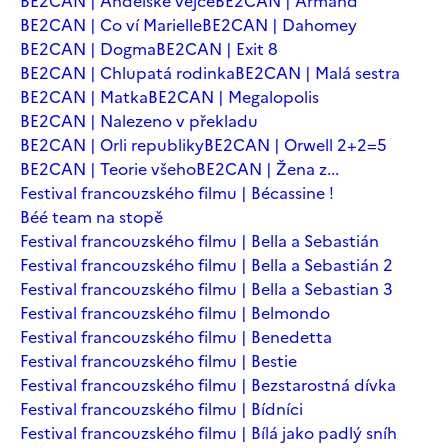
BE2CAN | Andělské vejce
BE2CAN | Armand
BE2CAN | Co ví Marielle
BE2CAN | Dahomey
BE2CAN | Dogma
BE2CAN | Exit 8
BE2CAN | Chlupatá rodinka
BE2CAN | Malá sestra
BE2CAN | Matka
BE2CAN | Megalopolis
BE2CAN | Nalezeno v překladu
BE2CAN | Orli republiky
BE2CAN | Orwell 2+2=5
BE2CAN | Teorie všeho
BE2CAN | Žena z...
Festival francouzského filmu | Bécassine !
Béé team na stopě
Festival francouzského filmu | Bella a Sebastián
Festival francouzského filmu | Bella a Sebastián 2
Festival francouzského filmu | Bella a Sebastian 3
Festival francouzského filmu | Belmondo
Festival francouzského filmu | Benedetta
Festival francouzského filmu | Bestie
Festival francouzského filmu | Bezstarostná dívka
Festival francouzského filmu | Bídníci
Festival francouzského filmu | Bílá jako padlý sníh