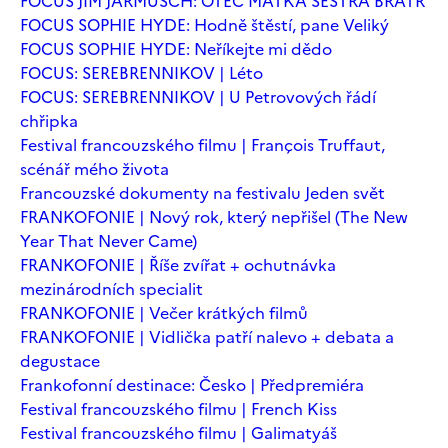
FOCUS JIM JARMUSCH: OTEC MATKA SESTRA BRATR
FOCUS SOPHIE HYDE: Hodně štěstí, pane Veliký
FOCUS SOPHIE HYDE: Neříkejte mi dědo
FOCUS: SEREBRENNIKOV | Léto
FOCUS: SEREBRENNIKOV | U Petrovových řádí
chřipka
Festival francouzského filmu | François Truffaut,
scénář mého života
Francouzské dokumenty na festivalu Jeden svět
FRANKOFONIE | Nový rok, který nepřišel (The New
Year That Never Came)
FRANKOFONIE | Říše zvířat + ochutnávka
mezinárodních specialit
FRANKOFONIE | Večer krátkých filmů
FRANKOFONIE | Vidlička patří nalevo + debata a
degustace
Frankofonní destinace: Česko | Předpremiéra
Festival francouzského filmu | French Kiss
Festival francouzského filmu | Galimatyáš