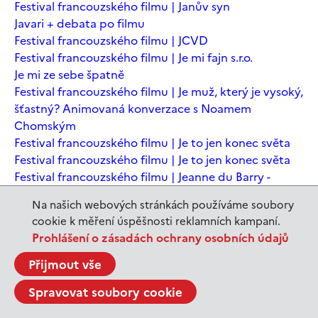
Festival francouzského filmu | Janův syn
Javari + debata po filmu
Festival francouzského filmu | JCVD
Festival francouzského filmu | Je mi fajn s.r.o.
Je mi ze sebe špatně
Festival francouzského filmu | Je muž, který je vysoký,
šťastný? Animovaná konverzace s Noamem
Chomským
Festival francouzského filmu | Je to jen konec světa
Festival francouzského filmu | Je to jen konec světa
Festival francouzského filmu | Jeanne du Barry -
Králova milenka
Na našich webových stránkách používáme soubory
Jeanne du Barry – Králova milenka
cookie k měření úspěšnosti reklamních kampaní.
JEDEN SVĚT | Alláh není povinen
Prohlášení o zásadách ochrany osobních údajů
JEDEN SVĚT | Až mě zabásnou
JEDEN SVĚT | Carmela a ti, co prochází
Přijmout vše
JEDEN SVĚT | Dítě prachu
Spravovat soubory cookie
JEDEN SVĚT | Drobná nehoda
JEDEN SVĚT | Důkazy lásky