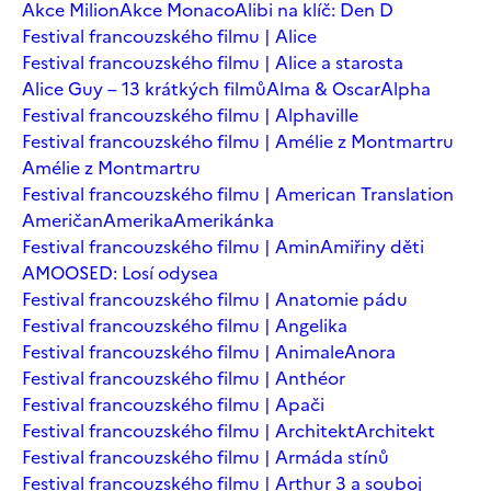
Akce Milion
Akce Monaco
Alibi na klíč: Den D
Festival francouzského filmu | Alice
Festival francouzského filmu | Alice a starosta
Alice Guy – 13 krátkých filmů
Alma & Oscar
Alpha
Festival francouzského filmu | Alphaville
Festival francouzského filmu | Amélie z Montmartru
Amélie z Montmartru
Festival francouzského filmu | American Translation
Američan
Amerika
Amerikánka
Festival francouzského filmu | Amin
Amiřiny děti
AMOOSED: Losí odysea
Festival francouzského filmu | Anatomie pádu
Festival francouzského filmu | Angelika
Festival francouzského filmu | Animale
Anora
Festival francouzského filmu | Anthéor
Festival francouzského filmu | Apači
Festival francouzského filmu | Architekt
Architekt
Festival francouzského filmu | Armáda stínů
Festival francouzského filmu | Arthur 3 a souboj