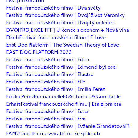
Dva prokurátoři
Festival francouzského filmu | Dva světy
Festival francouzského filmu | Dvojí život Veroniky
Festival francouzského filmu | Dvojitý milenec
DVOJPROJEKCE FFF | U konce s dechem + Nová vlna
Džob
Festival francouzského filmu | E-Love
East Doc Platform | The Swedish Theory of Love
EAST DOC PLATFORM 2023
Festival francouzského filmu | Eden
Festival francouzského filmu | Edmond byl osel
Festival francouzského filmu | Electra
Festival francouzského filmu | Elle
Festival francouzského filmu | Emilia Perez
Emilia Pérez
Emmanuelle
EOS: Turner & Constable
Erhart
Festival francouzského filmu | Esa z pralesa
Festival francouzského filmu | Ester
Festival francouzského filmu | Eva
Festival francouzského filmu | Evženie Grandetová
F1
FAMU Gold
Farma zvířat
Fénické spiknutí