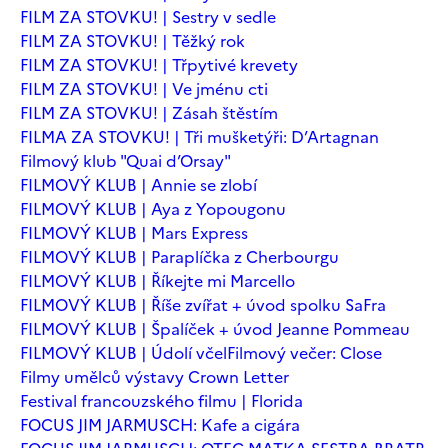
FILM ZA STOVKU! | Sestry v sedle
FILM ZA STOVKU! | Těžký rok
FILM ZA STOVKU! | Třpytivé krevety
FILM ZA STOVKU! | Ve jménu cti
FILM ZA STOVKU! | Zásah štěstím
FILMA ZA STOVKU! | Tři mušketýři: D’Artagnan
Filmový klub "Quai d’Orsay"
FILMOVÝ KLUB | Annie se zlobí
FILMOVÝ KLUB | Aya z Yopougonu
FILMOVÝ KLUB | Mars Express
FILMOVÝ KLUB | Paraplíčka z Cherbourgu
FILMOVÝ KLUB | Říkejte mi Marcello
FILMOVÝ KLUB | Říše zvířat + úvod spolku SaFra
FILMOVÝ KLUB | Špalíček + úvod Jeanne Pommeau
FILMOVÝ KLUB | Údolí včel
Filmový večer: Close
Filmy umělců výstavy Crown Letter
Festival francouzského filmu | Florida
FOCUS JIM JARMUSCH: Kafe a cigára