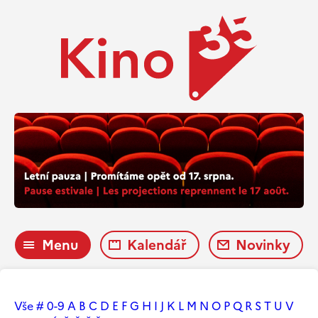
Menu
Kalendář
Novinky
Vše
#
0-9
A
B
C
D
E
F
G
H
I
J
K
L
M
N
O
P
Q
R
S
T
U
V